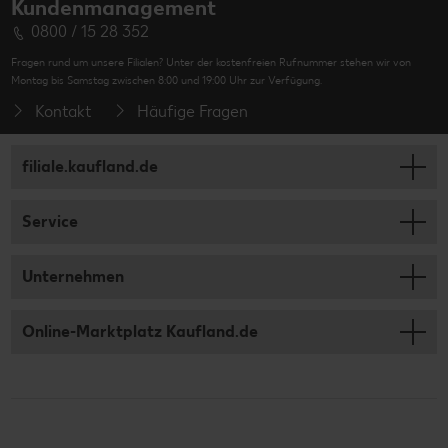
Kundenmanagement
0800 / 15 28 352
Fragen rund um unsere Filialen? Unter der kostenfreien Rufnummer stehen wir von
Montag bis Samstag zwischen 8:00 und 19:00 Uhr zur Verfügung.
Kontakt
Häufige Fragen
filiale.kaufland.de
Service
Unternehmen
Online-Marktplatz Kaufland.de