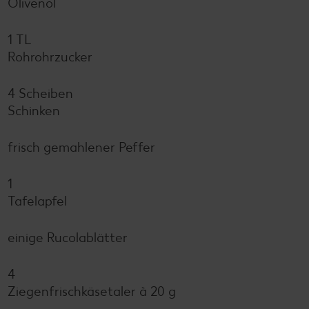
Olivenöl
1 TL
Rohrohrzucker
4 Scheiben
Schinken
frisch gemahlener Peffer
1
Tafelapfel
einige Rucolablätter
4
Ziegenfrischkäsetaler à 20 g