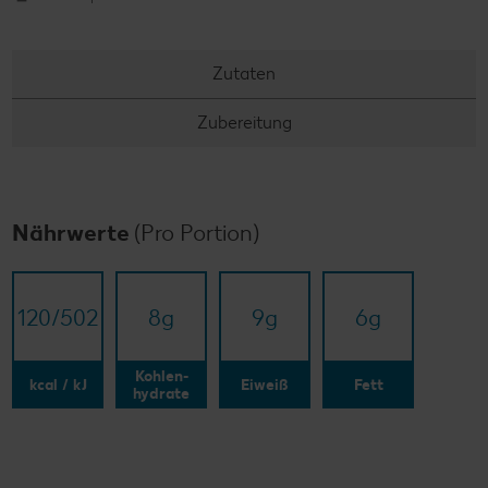
Zutaten
Zubereitung
Nährwerte
(Pro Portion)
120/​502
8
g
9
g
6
g
Kohlen-
kcal / kJ
Eiweiß
Fett
hydrate