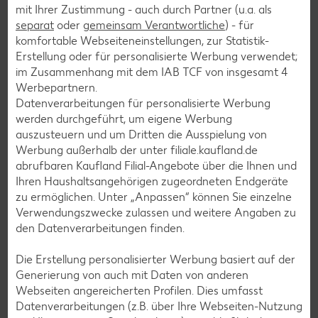
mit Ihrer Zustimmung - auch durch Partner (u.a. als
Fleisch-Rezepte
separat
oder
gemeinsam Verantwortliche
) - für
Fisch-Rezepte
komfortable Webseiteneinstellungen, zur Statistik-
Erstellung oder für personalisierte Werbung verwendet;
Geflügel-Rezepte
im Zusammenhang mit dem IAB TCF von insgesamt
4
Lamm-Rezepte
Werbepartnern.
Datenverarbeitungen für personalisierte Werbung
Grill-Rezepte
werden durchgeführt, um eigene Werbung
auszusteuern und um Dritten die Ausspielung von
Werbung außerhalb der unter filiale.kaufland.de
Muffin-Rezepte
abrufbaren Kaufland Filial-Angebote über die Ihnen und
Apfelkuchen-Rezepte
Ihren Haushaltsangehörigen zugeordneten Endgeräte
zu ermöglichen. Unter „Anpassen“ können Sie einzelne
Schokokuchen-Rezepte
Verwendungszwecke zulassen und weitere Angaben zu
Torten-Rezepte
den Datenverarbeitungen finden.
Eis-Rezepte
Die Erstellung personalisierter Werbung basiert auf der
Pfannkuchen-Rezepte
Generierung von auch mit Daten von anderen
Webseiten angereicherten Profilen. Dies umfasst
Plätzchen-Rezepte
Datenverarbeitungen (z.B. über Ihre Webseiten-Nutzung