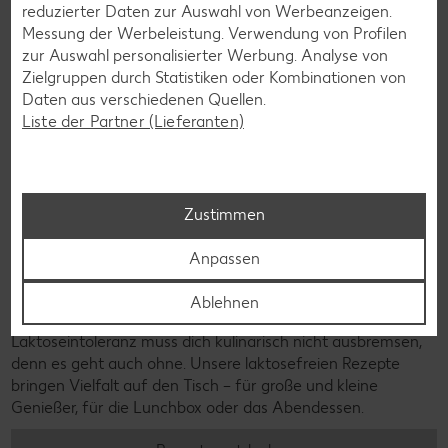
reduzierter Daten zur Auswahl von Werbeanzeigen.
Messung der Werbeleistung. Verwendung von Profilen
zur Auswahl personalisierter Werbung. Analyse von
Zielgruppen durch Statistiken oder Kombinationen von
Daten aus verschiedenen Quellen.
Liste der Partner (Lieferanten)
Zustimmen
Anpassen
Ablehnen
Laktosefreie Rezepte
Laktoseintoleranz muss dich kulinarisch nicht ausbremsen,
denn es geht auch ohne. Unsere laktosefreien Rezepte
bringen Vielfalt auf den Tisch – für große und kleine
Genießer, für die Lunchbox oder das Abendessen.