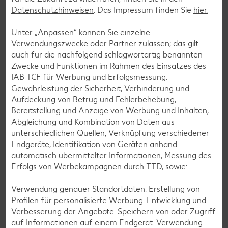
Datenschutzhinweisen
. Das Impressum finden Sie
hier.
Unter „Anpassen“ können Sie einzelne
Verwendungszwecke oder Partner zulassen; das gilt
auch für die nachfolgend schlagwortartig benannten
Zwecke und Funktionen im Rahmen des Einsatzes des
IAB TCF für Werbung und Erfolgsmessung:
Gewährleistung der Sicherheit, Verhinderung und
Aufdeckung von Betrug und Fehlerbehebung,
Bereitstellung und Anzeige von Werbung und Inhalten,
Abgleichung und Kombination von Daten aus
Glutenfreie Rezepte
unterschiedlichen Quellen, Verknüpfung verschiedener
Endgeräte, Identifikation von Geräten anhand
Wer auf Gluten verzichtet, muss nicht automatisch auf
automatisch übermittelter Informationen, Messung des
Vielfalt und Geschmack verzichten. Ob süß oder herzhaft –
Erfolgs von Werbekampagnen durch TTD, sowie:
mit unseren glutenfreien Rezepten zauberst du dir Gerichte,
die nicht nur verträglich, sondern auch richtig lecker sind.
Verwendung genauer Standortdaten. Erstellung von
Profilen für personalisierte Werbung. Entwicklung und
Rezepte entdecken
Verbesserung der Angebote. Speichern von oder Zugriff
auf Informationen auf einem Endgerät. Verwendung