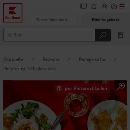
Online-Marktplatz
Filial-Angebote
Springe zu
Hauptinhalt
Footer
Startseite
Rezepte
Rezeptsuche
Schwebender Seitenbereich
Ziegenkäse-Schinkentaler
per Pinterest teilen