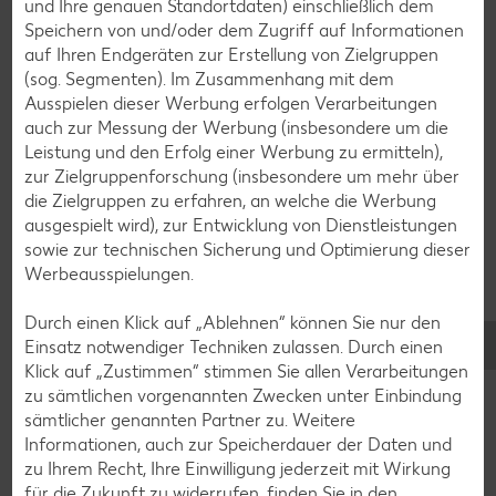
und Ihre genauen Standortdaten) einschließlich dem
Speichern von und/oder dem Zugriff auf Informationen
Smoothie-Rezepte
auf Ihren Endgeräten zur Erstellung von Zielgruppen
Bowle-Rezepte
(sog. Segmenten). Im Zusammenhang mit dem
Ausspielen dieser Werbung erfolgen Verarbeitungen
Cocktail-Rezepte
auch zur Messung der Werbung (insbesondere um die
Avocado-Rezepte
Leistung und den Erfolg einer Werbung zu ermitteln),
zur Zielgruppenforschung (insbesondere um mehr über
Erdbeer-Rezepte
die Zielgruppen zu erfahren, an welche die Werbung
Blaubeer-Rezepte
ausgespielt wird), zur Entwicklung von Dienstleistungen
sowie zur technischen Sicherung und Optimierung dieser
Bananen-Rezepte
Werbeausspielungen.
Durch einen Klick auf „Ablehnen“ können Sie nur den
Einsatz notwendiger Techniken zulassen. Durch einen
Klick auf „Zustimmen“ stimmen Sie allen Verarbeitungen
Zurück zu allen Rezepten
zu sämtlichen vorgenannten Zwecken unter Einbindung
sämtlicher genannten Partner zu. Weitere
Informationen, auch zur Speicherdauer der Daten und
zu Ihrem Recht, Ihre Einwilligung jederzeit mit Wirkung
für die Zukunft zu widerrufen, finden Sie in den