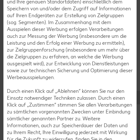
und Ihre genauen Standortdaten) einschließlich dem
Speichern von und/oder dem Zugriff auf Informationen
auf Ihren Endgeräten zur Erstellung von Zielgruppen
(sog. Segmenten). Im Zusammenhang mit dem
Ausspielen dieser Werbung erfolgen Verarbeitungen
auch zur Messung der Werbung (insbesondere um die
Leistung und den Erfolg einer Werbung zu ermitteln),
zur Zielgruppenforschung (insbesondere um mehr über
die Zielgruppen zu erfahren, an welche die Werbung
ausgespielt wird), zur Entwicklung von Dienstleistungen
sowie zur technischen Sicherung und Optimierung dieser
Werbeausspielungen.
Glutenfreie Rezepte
Wer auf Gluten verzichtet, muss nicht automatisch auf
Durch einen Klick auf „Ablehnen“ können Sie nur den
Vielfalt und Geschmack verzichten. Ob süß oder herzhaft –
Einsatz notwendiger Techniken zulassen. Durch einen
mit unseren glutenfreien Rezepten zauberst du dir Gerichte,
Klick auf „Zustimmen“ stimmen Sie allen Verarbeitungen
die nicht nur verträglich, sondern auch richtig lecker sind.
zu sämtlichen vorgenannten Zwecken unter Einbindung
sämtlicher genannten Partner zu. Weitere
Rezepte entdecken
Informationen, auch zur Speicherdauer der Daten und
zu Ihrem Recht, Ihre Einwilligung jederzeit mit Wirkung
für die Zukunft zu widerrufen, finden Sie in den