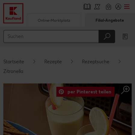
Online-Marktplatz
Filial-Angebote
Springe zu
Hauptinhalt
Footer
Startseite
Rezepte
Rezeptsuche
Schwebender Seitenbereich
Zitronella
per Pinterest teilen