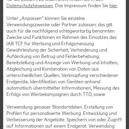
Datenschutzhinweisen
. Das Impressum finden Sie
hier.
Unter „Anpassen“ können Sie einzelne
Verwendungszwecke oder Partner zulassen; das gilt
auch für die nachfolgend schlagwortartig benannten
Zwecke und Funktionen im Rahmen des Einsatzes des
IAB TCF für Werbung und Erfolgsmessung:
Gewährleistung der Sicherheit, Verhinderung und
Aufdeckung von Betrug und Fehlerbehebung,
Bereitstellung und Anzeige von Werbung und Inhalten,
Abgleichung und Kombination von Daten aus
unterschiedlichen Quellen, Verknüpfung verschiedener
Endgeräte, Identifikation von Geräten anhand
Laktosefreie Rezepte
automatisch übermittelter Informationen, Messung des
Erfolgs von Werbekampagnen durch TTD, sowie:
Laktoseintoleranz muss dich kulinarisch nicht ausbremsen,
denn es geht auch ohne. Unsere laktosefreien Rezepte
Verwendung genauer Standortdaten. Erstellung von
bringen Vielfalt auf den Tisch – für große und kleine
Profilen für personalisierte Werbung. Entwicklung und
Genießer, für die Lunchbox oder das Abendessen.
Verbesserung der Angebote. Speichern von oder Zugriff
auf Informationen auf einem Endgerät. Verwendung