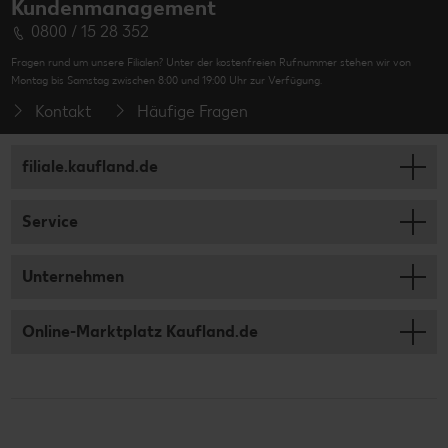
Kundenmanagement
0800 / 15 28 352
Fragen rund um unsere Filialen? Unter der kostenfreien Rufnummer stehen wir von
Montag bis Samstag zwischen 8:00 und 19:00 Uhr zur Verfügung.
Kontakt
Häufige Fragen
filiale.kaufland.de
Service
Unternehmen
Online-Marktplatz Kaufland.de