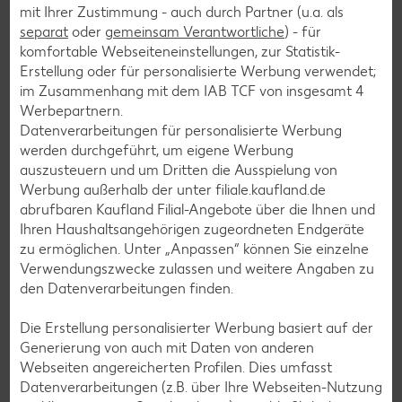
mit Ihrer Zustimmung - auch durch Partner (u.a. als
separat
oder
gemeinsam Verantwortliche
) - für
Smoothie-Rezepte
komfortable Webseiteneinstellungen, zur Statistik-
Bowle-Rezepte
Erstellung oder für personalisierte Werbung verwendet;
im Zusammenhang mit dem IAB TCF von insgesamt
4
Cocktail-Rezepte
Werbepartnern.
Avocado-Rezepte
Datenverarbeitungen für personalisierte Werbung
werden durchgeführt, um eigene Werbung
Erdbeer-Rezepte
auszusteuern und um Dritten die Ausspielung von
Blaubeer-Rezepte
Werbung außerhalb der unter filiale.kaufland.de
abrufbaren Kaufland Filial-Angebote über die Ihnen und
Bananen-Rezepte
Ihren Haushaltsangehörigen zugeordneten Endgeräte
zu ermöglichen. Unter „Anpassen“ können Sie einzelne
Verwendungszwecke zulassen und weitere Angaben zu
den Datenverarbeitungen finden.
Zurück zu allen Rezepten
Die Erstellung personalisierter Werbung basiert auf der
Generierung von auch mit Daten von anderen
Webseiten angereicherten Profilen. Dies umfasst
Datenverarbeitungen (z.B. über Ihre Webseiten-Nutzung