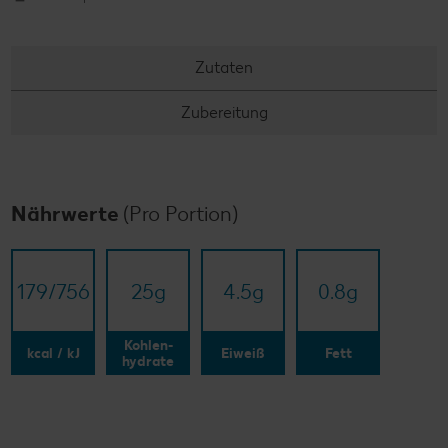
Zutaten
Zubereitung
Nährwerte
(Pro Portion)
179/​756
25
g
4.5
g
0.8
g
Kohlen-
kcal / kJ
Eiweiß
Fett
hydrate