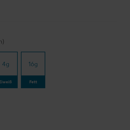
n)
4
g
16
g
Eiweiß
Fett