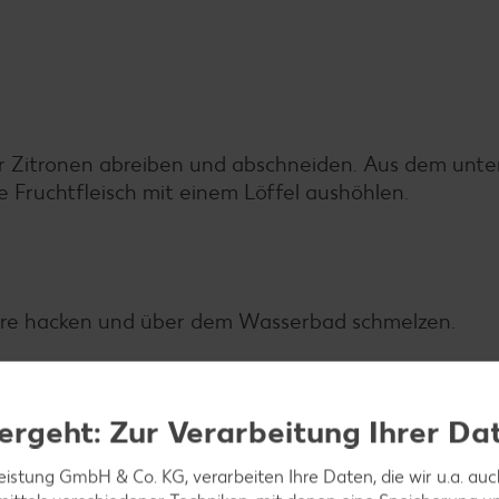
r Zitronen abreiben und abschneiden. Aus dem unter
e Fruchtfleisch mit einem Löffel aushöhlen.
türe hacken und über dem Wasserbad schmelzen.
ergeht: Zur Verarbeitung Ihrer Da
d vom Herd nehmen. Honig einrühren, die Gelatine au
hren. Joghurtmasse zur Kuvertüre geben, glatt rühren
leistung GmbH & Co. KG, verarbeiten Ihre Daten, die wir u.a. au