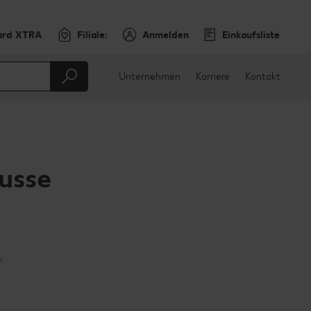
ard XTRA
Filiale:
Anmelden
Einkaufsliste
Unternehmen
Karriere
Kontakt
usse
en
teilen
sApp teilen
n