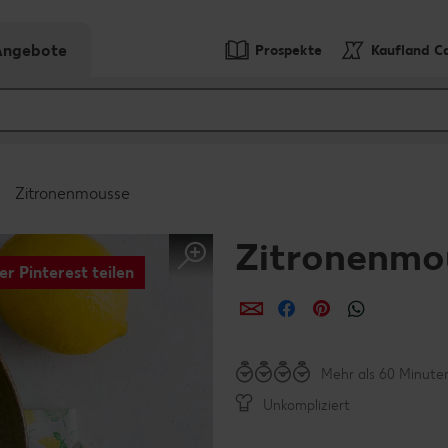
-Angebote
Prospekte
Kaufland C
Zitronenmousse
Zitronenmo
er Pinterest teilen
per E-Mail teilen
per Facebook teil
per Pinterest 
per What
Mehr als 60 Minute
Unkompliziert