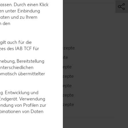
assen. Durch einen Klick
en unter Einbindung
Daten und zu Ihrem
in den
ilt auch für die
Smoothie-Rezepte
es des IAB TCF für
Bowle-Rezepte
ebung, Bereitstellung
Cocktail-Rezepte
nterschiedlichen
omatisch übermittelter
Avocado-Rezepte
Erdbeer-Rezepte
ng. Entwicklung und
Blaubeer-Rezepte
 Endgerät. Verwendung
Bananen-Rezepte
ndung von Profilen zur
mbinationen von Daten