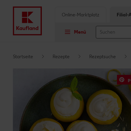
Online-Marktplatz
Filial
Menü
Springe zu
Startseite
Rezepte
Rezeptsuche
Hauptinhalt
p
Footer
Schwebender Seitenbereich