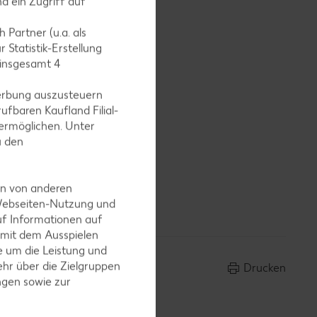
d ein Zugriff auf
 Partner (u.a. als
 Statistik-Erstellung
 insgesamt
4
erbung auszusteuern
ufbaren Kaufland Filial-
ermöglichen. Unter
u den
en von anderen
 Webseiten-Nutzung und
uf Informationen auf
 mit dem Ausspielen
 um die Leistung und
hr über die Zielgruppen
Drucken
ngen sowie zur