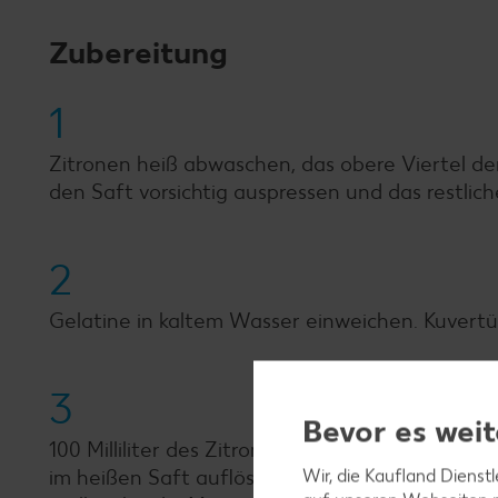
Zubereitung
1
Zitronen heiß abwaschen, das obere Viertel de
den Saft vorsichtig auspressen und das restlich
2
Gelatine in kaltem Wasser einweichen. Kuver
3
Bevor es weit
100 Milliliter des Zitronensafts aufkochen un
im heißen Saft auflösen und in den Joghurt rü
Wir, die Kaufland Dienst