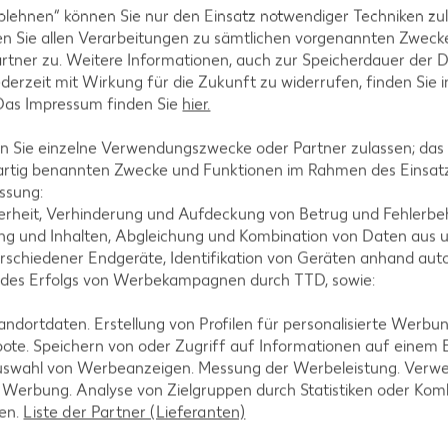
blehnen“ können Sie nur den Einsatz notwendiger Techniken zul
n Sie allen Verarbeitungen zu sämtlichen vorgenannten Zweck
rtner zu. Weitere Informationen, auch zur Speicherdauer der 
tegorien
jederzeit mit Wirkung für die Zukunft zu widerrufen, finden Sie 
 Das Impressum finden Sie
hier.
 Sie einzelne Verwendungszwecke oder Partner zulassen; das g
ezepte
Muffin-Rezepte
artig benannten Zwecke und Funktionen im Rahmen des Einsatz
ssung:
-Rezepte
Apfelkuchen-Rezepte
erheit, Verhinderung und Aufdeckung von Betrug und Fehlerbeh
Rezepte
Schokokuchen-Rezepte
g und Inhalten, Abgleichung und Kombination von Daten aus u
rschiedener Endgeräte, Identifikation von Geräten anhand aut
ezepte
Torten-Rezepte
 des Erfolgs von Werbekampagnen durch TTD, sowie:
l-Rezepte
Eis-Rezepte
dortdaten. Erstellung von Profilen für personalisierte Werbu
ezepte
Pfannkuchen-Rezepte
ote. Speichern von oder Zugriff auf Informationen auf einem
zepte
Plätzchen-Rezepte
uswahl von Werbeanzeigen. Messung der Werbeleistung. Verwe
r Werbung. Analyse von Zielgruppen durch Statistiken oder Ko
len.
Liste der Partner (Lieferanten)