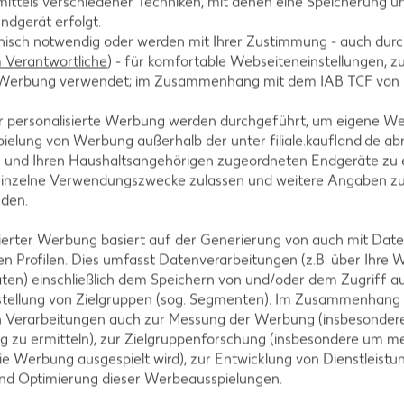
ittels verschiedener Techniken, mit denen eine Speicherung un
ndgerät erfolgt.
hnisch notwendig oder werden mit Ihrer Zustimmung - auch durch
Verantwortliche
) - für komfortable Webseiteneinstellungen, zur
te Werbung verwendet; im Zusammenhang mit dem IAB TCF von
r die Joghurtmasse heben und in die ausgehöhlten
r personalisierte Werbung werden durchgeführt, um eigene W
ielung von Werbung außerhalb der unter filiale.kaufland.de abr
n und Ihren Haushaltsangehörigen zugeordneten Endgeräte zu 
einzelne Verwendungszwecke zulassen und weitere Angaben z
nden.
en über Nacht – kalt stellen und nach Wunsch mit
isierter Werbung basiert auf der Generierung von auch mit Dat
ieren.
n Profilen. Dies umfasst Datenverarbeitungen (z.B. über Ihre
ten) einschließlich dem Speichern von und/oder dem Zugriff a
stellung von Zielgruppen (sog. Segmenten). Im Zusammenhang
n Verarbeitungen auch zur Messung der Werbung (insbesondere
g zu ermitteln), zur Zielgruppenforschung (insbesondere um me
ie Werbung ausgespielt wird), zur Entwicklung von Dienstleistu
und Optimierung dieser Werbeausspielungen.