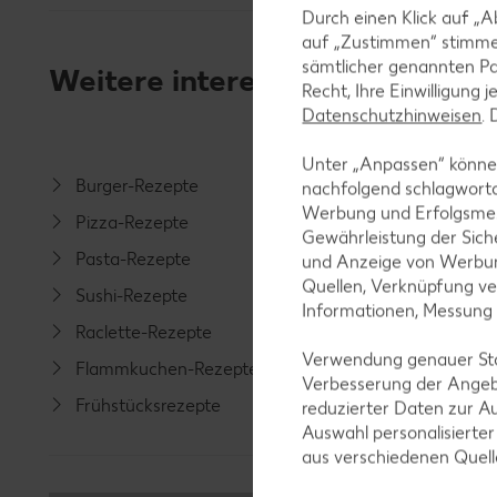
Durch einen Klick auf „A
auf „Zustimmen“ stimme
sämtlicher genannten Pa
Weitere interessante Rezeptka
Recht, Ihre Einwilligung 
Datenschutzhinweisen
.
Unter „Anpassen“ können
Burger-Rezepte
Salat-R
nachfolgend schlagwort
Werbung und Erfolgsme
Pizza-Rezepte
Spargel
Gewährleistung der Sich
Pasta-Rezepte
Fleisch-
und Anzeige von Werbun
Quellen, Verknüpfung ve
Sushi-Rezepte
Fisch-R
Informationen, Messung
Raclette-Rezepte
Geflüge
Verwendung genauer Stan
Flammkuchen-Rezepte
Lamm-R
Verbesserung der Angeb
Frühstücksrezepte
Grill-Re
reduzierter Daten zur A
Auswahl personalisierte
aus verschiedenen Quel