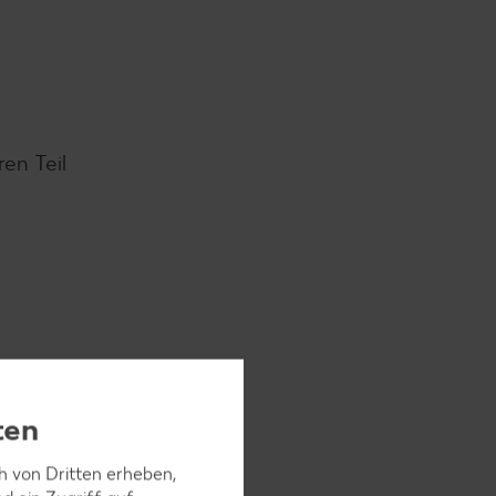
en Teil
ten
sdrücken,
 und kalt
ch von Dritten erheben,