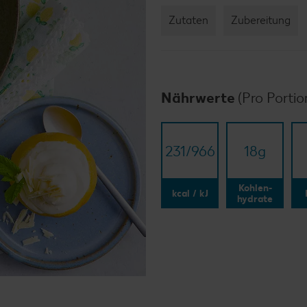
Zutaten
Zubereitung
Nährwerte
(Pro Portio
231/​966
18
g
Kohlen-
kcal / kJ
hydrate