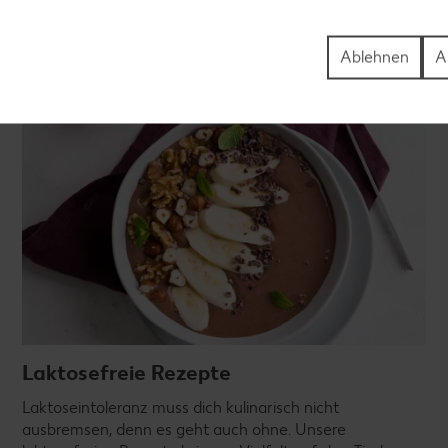
Ablehnen
A
Laktosefreie Rezepte
Laktoseintoleranz muss dich kulinarisch nicht
ausbremsen, denn es geht auch ohne. Unsere