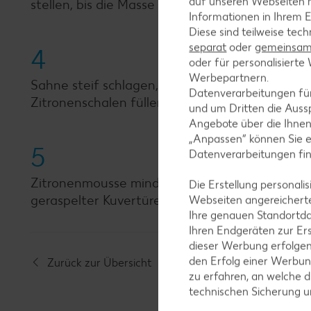
auf unseren Webseiten m
stellen, bis die Masse zu gelieren beginnt.
Informationen in Ihrem E
Diese sind teilweise tec
separat
oder
gemeinsam 
4
oder für personalisier
Werbepartnern.
Sahne steif schlagen, mit Zitronenabrieb unte
Datenverarbeitungen fü
Zitronenschalen füllen.
und um Dritten die Aussp
Angebote über die Ihne
„Anpassen“ können Sie 
5
Datenverarbeitungen fi
Zitronenmousse mindestens 1 Stunde – am best
Die Erstellung personal
geraspelter Kuvertüre und Minze dekoriert serv
Webseiten angereicherte
Ihre genauen Standortda
Ihren Endgeräten zur Er
dieser Werbung erfolge
den Erfolg einer Werbun
Zurück zur Übersicht
zu erfahren, an welche d
technischen Sicherung 