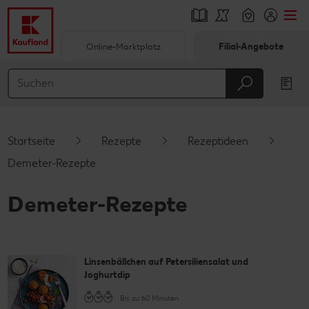
Online-Marktplatz
Filial-Angebote
Springe zu
Hauptinhalt
Footer
Startseite
Rezepte
Rezeptideen
Schwebender Seitenbereich
Demeter-Rezepte
Demeter-Rezepte
Linsenbällchen auf Petersiliensalat und
Joghurtdip
Bis zu 60 Minuten