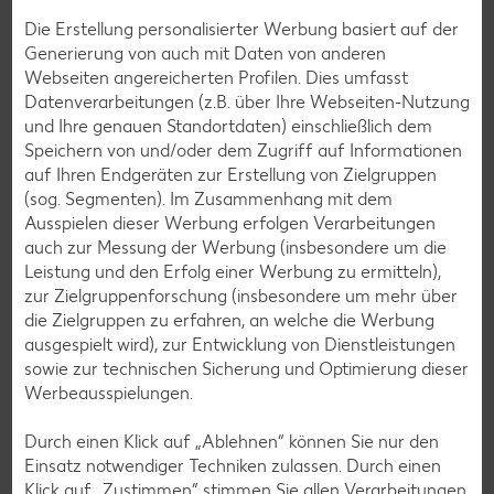
Glutenfreie Rezepte
Die Erstellung personalisierter Werbung basiert auf der
Generierung von auch mit Daten von anderen
Wer auf Gluten verzichtet, muss nicht automatisch auf
Webseiten angereicherten Profilen. Dies umfasst
Vielfalt und Geschmack verzichten. Ob süß oder herzhaft –
Datenverarbeitungen (z.B. über Ihre Webseiten-Nutzung
mit unseren glutenfreien Rezepten zauberst du dir Gerichte,
und Ihre genauen Standortdaten) einschließlich dem
die nicht nur verträglich, sondern auch richtig lecker sind.
Speichern von und/oder dem Zugriff auf Informationen
auf Ihren Endgeräten zur Erstellung von Zielgruppen
Rezepte entdecken
(sog. Segmenten). Im Zusammenhang mit dem
Ausspielen dieser Werbung erfolgen Verarbeitungen
auch zur Messung der Werbung (insbesondere um die
Leistung und den Erfolg einer Werbung zu ermitteln),
zur Zielgruppenforschung (insbesondere um mehr über
die Zielgruppen zu erfahren, an welche die Werbung
ausgespielt wird), zur Entwicklung von Dienstleistungen
sowie zur technischen Sicherung und Optimierung dieser
Werbeausspielungen.
Durch einen Klick auf „Ablehnen“ können Sie nur den
Einsatz notwendiger Techniken zulassen. Durch einen
Klick auf „Zustimmen“ stimmen Sie allen Verarbeitungen