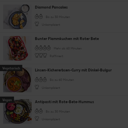
Diamond Pancakes
Bis zu 30 Minuten
Unkompliziert
Bunter Flammkuchen mit Roter Bete
Mehr als 60 Minuten
Raffiniert
Vegetarisch
Linsen-Kichererbsen-Curry mit Dinkel-Bulgur
Bis zu 60 Minuten
Unkompliziert
Vegan
Antipasti mit Rote-Bete-Hummus
Bis zu 30 Minuten
Unkompliziert