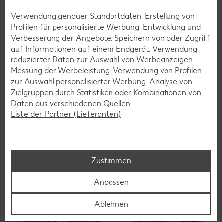
Verwendung genauer Standortdaten. Erstellung von
Profilen für personalisierte Werbung. Entwicklung und
Verbesserung der Angebote. Speichern von oder Zugriff
auf Informationen auf einem Endgerät. Verwendung
reduzierter Daten zur Auswahl von Werbeanzeigen.
Vegetarische Rezepte
Messung der Werbeleistung. Verwendung von Profilen
Weniger Fleisch essen oder sogar ganz darauf verzichten?
zur Auswahl personalisierter Werbung. Analyse von
Unsere vegetarischen Rezepte zeigen, wie einfach es ist,
Zielgruppen durch Statistiken oder Kombinationen von
ohne Fleisch ausgewogen und lecker zu kochen – mit
Daten aus verschiedenen Quellen.
bunten Zutaten, cleveren Ideen und jeder Menge
Liste der Partner (Lieferanten)
Geschmack.
Rezepte entdecken
Zustimmen
Anpassen
Ablehnen