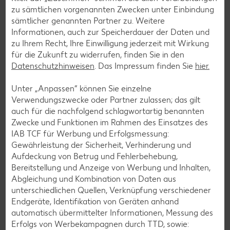
zu sämtlichen vorgenannten Zwecken unter Einbindung
sämtlicher genannten Partner zu. Weitere
Informationen, auch zur Speicherdauer der Daten und
Laktosefreie Rezepte
zu Ihrem Recht, Ihre Einwilligung jederzeit mit Wirkung
für die Zukunft zu widerrufen, finden Sie in den
Laktoseintoleranz muss dich kulinarisch nicht ausbremsen,
Datenschutzhinweisen
. Das Impressum finden Sie
hier.
denn es geht auch ohne. Unsere laktosefreien Rezepte
bringen Vielfalt auf den Tisch – für große und kleine
Unter „Anpassen“ können Sie einzelne
Genießer, für die Lunchbox oder das Abendessen.
Verwendungszwecke oder Partner zulassen; das gilt
auch für die nachfolgend schlagwortartig benannten
Rezepte entdecken
Zwecke und Funktionen im Rahmen des Einsatzes des
IAB TCF für Werbung und Erfolgsmessung:
Gewährleistung der Sicherheit, Verhinderung und
Aufdeckung von Betrug und Fehlerbehebung,
Bereitstellung und Anzeige von Werbung und Inhalten,
Abgleichung und Kombination von Daten aus
unterschiedlichen Quellen, Verknüpfung verschiedener
Endgeräte, Identifikation von Geräten anhand
automatisch übermittelter Informationen, Messung des
Erfolgs von Werbekampagnen durch TTD, sowie: