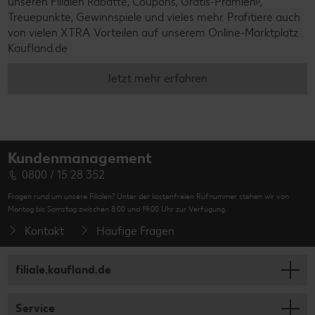
unseren Filialen Rabatte, Coupons, Gratis-Prämienᵖ,
Treuepunkte, Gewinnspiele und vieles mehr. Profitiere auch
von vielen XTRA Vorteilen auf unserem Online-Marktplatz
Kaufland.de
Jetzt mehr erfahren
Kundenmanagement
0800 / 15 28 352
Fragen rund um unsere Filialen? Unter der kostenfreien Rufnummer stehen wir von
Montag bis Samstag zwischen 8:00 und 19:00 Uhr zur Verfügung.
Kontakt
Häufige Fragen
filiale.kaufland.de
Service