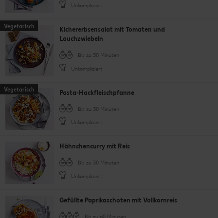
Unkompliziert
Vegetarisch
Kichererbsensalat mit Tomaten und
Lauchzwiebeln
Bis zu 30 Minuten
Unkompliziert
Vegetarisch
Pasta-Hackfleischpfanne
Bis zu 30 Minuten
Unkompliziert
Hähnchencurry mit Reis
Bis zu 30 Minuten
Unkompliziert
Gefüllte Paprikaschoten mit Vollkornreis
Bis zu 60 Minuten