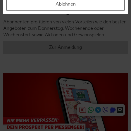
Ablehnen
Newsletter-Anmeldung
Abonnenten profitieren von vielen Vorteilen wie den besten
Angeboten zum Donnerstag, Wochenende oder
Wochenstart sowie Aktionen und Gewinnspielen.
Zur Anmeldung