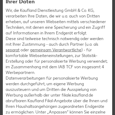
Ihrer Daten
Beträge können Großes bewirken. Unsere Kunden können in
Wir, die Kaufland Dienstleistung GmbH & Co. KG,
jeder unserer über 780 Filialen in Deutschland beim
verarbeiten Ihre Daten, die wir u.a. auch von Dritten
Bezahlen auf den nächsthöheren 10-Cent-Betrag
erheben, auf unseren Webseiten mittels verschiedener
aufrunden und/oder ihren Pfandbon spenden, um eine
Techniken, mit denen eine Speicherung und ein Zugriff
soziale Organisation aus ihrer Region zu unterstützen.
auf Informationen in Ihrem Endgerät erfolgt.
So stärken wir gemeinsam das gesellschaftliche
Diese sind teilweise technisch notwendig oder werden
Engagement vor Ort – für eine nachhaltigere Zukunft
mit Ihrer Zustimmung - auch durch Partner (u.a. als
direkt vor der Haustür. Also, mitmachen!
Denn jeder Cent
separat
oder
gemeinsam Verantwortliche
) - für
zählt!
komfortable Webseiteneinstellungen, zur Statistik-
Erstellung oder für personalisierte Werbung verwendet;
im Zusammenhang mit dem IAB TCF von insgesamt
4
Werbepartnern.
Die Spenden aus deiner Filiale gehen an:
Datenverarbeitungen für personalisierte Werbung
DLRG Stadtverband Brandenburg e.V.
werden durchgeführt, um eigene Werbung
auszusteuern und um Dritten die Ausspielung von
Werbung außerhalb der unter filiale.kaufland.de
abrufbaren Kaufland Filial-Angebote über die Ihnen und
Mehr erfahren
Ihren Haushaltsangehörigen zugeordneten Endgeräte
zu ermöglichen. Unter „Anpassen“ können Sie einzelne