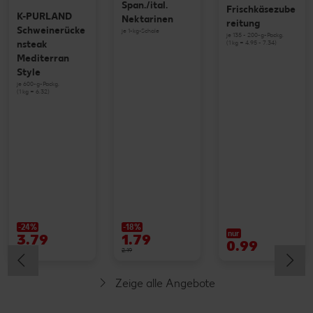
Span./ital.
Frischkäsezube
K-PURLAND
Nektarinen
reitung
Schweinerücke
je 1-kg-Schale
je 135 - 200-g-Packg.
(1 kg = 4.95 - 7.34)
nsteak
Mediterran
Style
je 600-g-Packg.
(1 kg = 6.32)
-24%
-18%
nur
3.79
1.79
0.99
4.99
2.19
Zeige alle Angebote