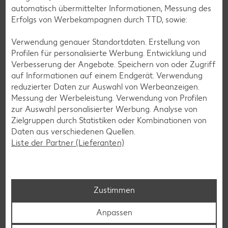
automatisch übermittelter Informationen, Messung des
Erfolgs von Werbekampagnen durch TTD, sowie:
Deine Zufriedenheit ist für uns die oberste Priorität. Unser
Kundenversprechen und die Services, die wir anbieten,
Verwendung genauer Standortdaten. Erstellung von
siehst du hier auf einen Blick. Verpasse jetzt auch keine
Profilen für personalisierte Werbung. Entwicklung und
Angebote und Aktionen mehr und lasse dich per
Verbesserung der Angebote. Speichern von oder Zugriff
Newsletter oder unsere Messenger-Services immer
auf Informationen auf einem Endgerät. Verwendung
topaktuell über Neuigkeiten informieren.
reduzierter Daten zur Auswahl von Werbeanzeigen.
Messung der Werbeleistung. Verwendung von Profilen
zur Auswahl personalisierter Werbung. Analyse von
Zielgruppen durch Statistiken oder Kombinationen von
Daten aus verschiedenen Quellen.
Liste der Partner (Lieferanten)
Zustimmen
Anpassen