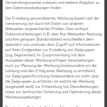
Verwendungszwecke zulassen und weitere Angaben zu
den Datenverarbeitungen finden.
Die Erstellung personalisierter Werbung basiert auf der
Shops
Generierung von auch mit Daten von anderen
Weitere Shops in deiner Filiale
Webseiten angereicherten Profilen. Dies umfasst
Datenverarbeitungen (z.B. über Ihre Webseiten-Nutzung
und Ihre genauen Standortdaten) einschließlich dem
Hier findest du eine Übersicht aller unserer Partner-Shops in
Speichern von und/oder dem Zugriff auf Informationen
deiner Filiale, die unser Angebot vor Ort ergänzen.
auf Ihren Endgeräten zur Erstellung von Zielgruppen
(sog. Segmenten). Im Zusammenhang mit dem
Ausspielen dieser Werbung erfolgen Verarbeitungen
auch zur Messung der Werbung (insbesondere um die
Leistung und den Erfolg einer Werbung zu ermitteln),
zur Zielgruppenforschung (insbesondere um mehr über
die Zielgruppen zu erfahren, an welche die Werbung
ausgespielt wird), zur Entwicklung von Dienstleistungen
sowie zur technischen Sicherung und Optimierung dieser
Werbeausspielungen.