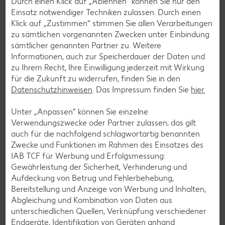
Durch einen Klick auf „Ablehnen“ können Sie nur den
Einsatz notwendiger Techniken zulassen. Durch einen
Klick auf „Zustimmen“ stimmen Sie allen Verarbeitungen
zu sämtlichen vorgenannten Zwecken unter Einbindung
sämtlicher genannten Partner zu. Weitere
Informationen, auch zur Speicherdauer der Daten und
zu Ihrem Recht, Ihre Einwilligung jederzeit mit Wirkung
für die Zukunft zu widerrufen, finden Sie in den
Datenschutzhinweisen
. Das Impressum finden Sie
hier.
TCHIBO
Unter „Anpassen“ können Sie einzelne
Verwendungszwecke oder Partner zulassen; das gilt
TCHIBO ist deine Adresse für erstklassigen Kaffee,
auch für die nachfolgend schlagwortartig benannten
praktische Alltagsprodukte und spannende, regelmäßig
Zwecke und Funktionen im Rahmen des Einsatzes des
wechselnde Themenwelten. Lass dich von neuen Ideen und
IAB TCF für Werbung und Erfolgsmessung:
bewährter Qualität begeistern. Schau doch mal vorbei!
Gewährleistung der Sicherheit, Verhinderung und
Aufdeckung von Betrug und Fehlerbehebung,
Bereitstellung und Anzeige von Werbung und Inhalten,
Abgleichung und Kombination von Daten aus
Services
unterschiedlichen Quellen, Verknüpfung verschiedener
Unsere Serviceleistungen
Endgeräte, Identifikation von Geräten anhand