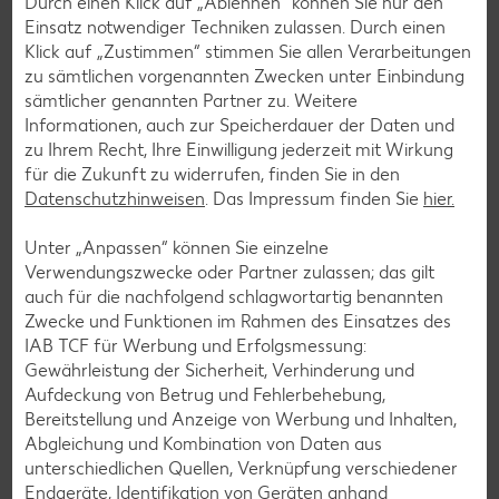
Durch einen Klick auf „Ablehnen“ können Sie nur den
Einsatz notwendiger Techniken zulassen. Durch einen
Klick auf „Zustimmen“ stimmen Sie allen Verarbeitungen
zu sämtlichen vorgenannten Zwecken unter Einbindung
sämtlicher genannten Partner zu. Weitere
Informationen, auch zur Speicherdauer der Daten und
zu Ihrem Recht, Ihre Einwilligung jederzeit mit Wirkung
Newsletter-Anmeldung
für die Zukunft zu widerrufen, finden Sie in den
Abonnenten profitieren von vielen Vorteilen wie den besten
Datenschutzhinweisen
. Das Impressum finden Sie
hier.
Angeboten zum Donnerstag, Wochenende oder
Wochenstart sowie Aktionen und Gewinnspielen.
Unter „Anpassen“ können Sie einzelne
Verwendungszwecke oder Partner zulassen; das gilt
Zur Anmeldung
auch für die nachfolgend schlagwortartig benannten
Zwecke und Funktionen im Rahmen des Einsatzes des
IAB TCF für Werbung und Erfolgsmessung:
Gewährleistung der Sicherheit, Verhinderung und
Aufdeckung von Betrug und Fehlerbehebung,
Bereitstellung und Anzeige von Werbung und Inhalten,
Abgleichung und Kombination von Daten aus
unterschiedlichen Quellen, Verknüpfung verschiedener
Endgeräte, Identifikation von Geräten anhand