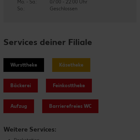
Mo. - Sa.:
07:00 - 22:00 Uhr
So.:
Geschlossen
Services deiner Filiale
Wursttheke
Käsetheke
Bäckerei
Feinkosttheke
Aufzug
Barrierefreies WC
Weitere Services: