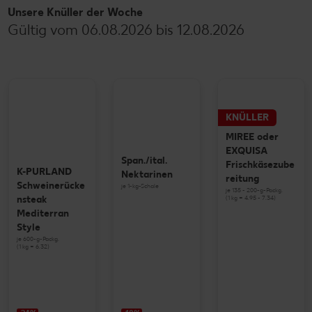
Unsere Knüller der Woche
Gültig vom 06.08.2026 bis 12.08.2026
KNÜLLER
MIREE oder
EXQUISA
Span./ital.
Frischkäsezube
K-PURLAND
Nektarinen
reitung
Schweinerücke
je 1-kg-Schale
je 135 - 200-g-Packg.
(1 kg = 4.95 - 7.34)
nsteak
Mediterran
Style
je 600-g-Packg.
(1 kg = 6.32)