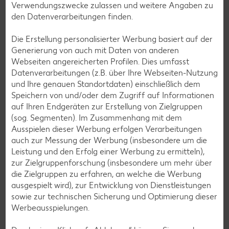
Verwendungszwecke zulassen und weitere Angaben zu
den Datenverarbeitungen finden.
Services
Die Erstellung personalisierter Werbung basiert auf der
Unsere Serviceleistungen
Generierung von auch mit Daten von anderen
Webseiten angereicherten Profilen. Dies umfasst
Datenverarbeitungen (z.B. über Ihre Webseiten-Nutzung
Deine Zufriedenheit ist für uns die oberste Priorität. Unser
und Ihre genauen Standortdaten) einschließlich dem
Kundenversprechen und die Services, die wir anbieten,
Speichern von und/oder dem Zugriff auf Informationen
siehst du hier auf einen Blick. Verpasse jetzt auch keine
auf Ihren Endgeräten zur Erstellung von Zielgruppen
Angebote und Aktionen mehr und lasse dich per
(sog. Segmenten). Im Zusammenhang mit dem
Newsletter oder unsere Messenger-Services immer
Ausspielen dieser Werbung erfolgen Verarbeitungen
topaktuell über Neuigkeiten informieren.
auch zur Messung der Werbung (insbesondere um die
Leistung und den Erfolg einer Werbung zu ermitteln),
zur Zielgruppenforschung (insbesondere um mehr über
die Zielgruppen zu erfahren, an welche die Werbung
ausgespielt wird), zur Entwicklung von Dienstleistungen
sowie zur technischen Sicherung und Optimierung dieser
Werbeausspielungen.