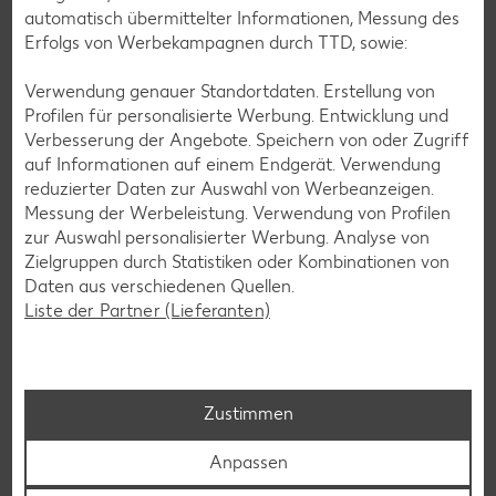
automatisch übermittelter Informationen, Messung des
Erfolgs von Werbekampagnen durch TTD, sowie:
Verwendung genauer Standortdaten. Erstellung von
Profilen für personalisierte Werbung. Entwicklung und
Verbesserung der Angebote. Speichern von oder Zugriff
auf Informationen auf einem Endgerät. Verwendung
Messenger-Services – Jetzt kostenlos
reduzierter Daten zur Auswahl von Werbeanzeigen.
Messung der Werbeleistung. Verwendung von Profilen
anmelden
zur Auswahl personalisierter Werbung. Analyse von
Mit unserem Messenger-Service erhältst du wöchentlich
Zielgruppen durch Statistiken oder Kombinationen von
unseren aktuellen Prospekt mit den neuesten Angeboten
Daten aus verschiedenen Quellen.
per Messenger-App, Telegram, WhatsApp, Signal, Threema
Liste der Partner (Lieferanten)
oder Viber zugesendet.
Jetzt schnell und bequem anmelden
Zustimmen
Anpassen