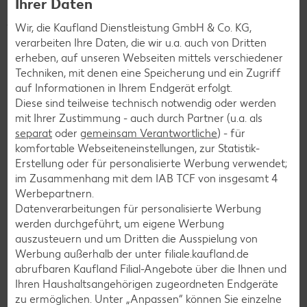
Ihrer Daten
Beträge können Großes bewirken. Unsere Kunden können in
jeder unserer über 780 Filialen in Deutschland beim
Wir, die Kaufland Dienstleistung GmbH & Co. KG,
Bezahlen auf den nächsthöheren 10-Cent-Betrag
verarbeiten Ihre Daten, die wir u.a. auch von Dritten
aufrunden und/oder ihren Pfandbon spenden, um eine
erheben, auf unseren Webseiten mittels verschiedener
soziale Organisation aus ihrer Region zu unterstützen.
Techniken, mit denen eine Speicherung und ein Zugriff
So stärken wir gemeinsam das gesellschaftliche
auf Informationen in Ihrem Endgerät erfolgt.
Engagement vor Ort – für eine nachhaltigere Zukunft
Diese sind teilweise technisch notwendig oder werden
direkt vor der Haustür. Also, mitmachen!
Denn jeder Cent
mit Ihrer Zustimmung - auch durch Partner (u.a. als
zählt!
separat
oder
gemeinsam Verantwortliche
) - für
komfortable Webseiteneinstellungen, zur Statistik-
Erstellung oder für personalisierte Werbung verwendet;
im Zusammenhang mit dem IAB TCF von insgesamt
4
Werbepartnern.
Die Spenden aus deiner Filiale gehen
Datenverarbeitungen für personalisierte Werbung
an:
Terra Mater e.V. Umwelt- und Tierhilfe
werden durchgeführt, um eigene Werbung
auszusteuern und um Dritten die Ausspielung von
Werbung außerhalb der unter filiale.kaufland.de
Mehr erfahren
abrufbaren Kaufland Filial-Angebote über die Ihnen und
Ihren Haushaltsangehörigen zugeordneten Endgeräte
zu ermöglichen. Unter „Anpassen“ können Sie einzelne