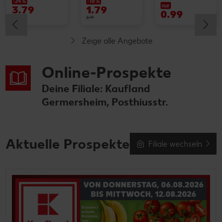
-24%
-18%
nur
3.79
1.79
0.99
4.99
2.19
Zeige alle Angebote
Online-Prospekte
Deine Filiale: Kaufland
Germersheim, Posthiusstr.
Aktuelle Prospekte
Filiale wechseln