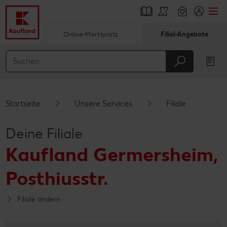
Online-Marktplatz
Filial-Angebote
Springe zu
Hauptinhalt
Footer
Startseite
Unsere Services
Filiale
Schwebender Seitenbereich
Deine Filiale
Kaufland Germersheim,
Posthiusstr.
Filiale ändern