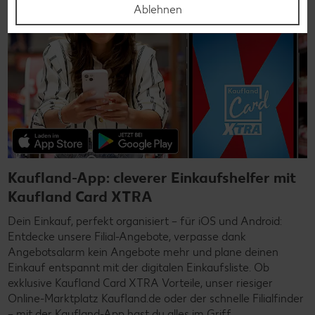
Ablehnen
Kaufland-App: cleverer Einkaufshelfer mit
Kaufland Card XTRA
Dein Einkauf, perfekt organisiert – für iOS und Android:
Entdecke unsere Filial-Angebote, verpasse dank
Angebotsalarm kein Angebote mehr und plane deinen
Einkauf entspannt mit der digitalen Einkaufsliste. Ob
exklusive Kaufland Card XTRA Vorteile, unser riesiger
Online-Marktplatz Kaufland.de oder der schnelle Filialfinder
– mit der Kaufland-App hast du alles im Griff.