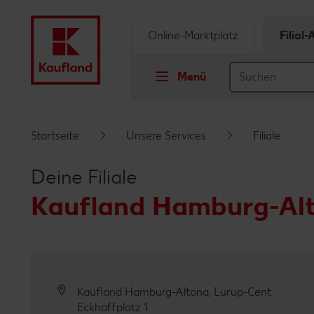
Online-Marktplatz
Filial
Menü
Springe zu
Startseite
Unsere Services
Filiale
Hauptinhalt
Deine Filiale
Footer
Kaufland Hamburg-Alt
Schwebender Seitenbereich
Kaufland Hamburg-Altona, Lurup-Cent
Eckhoffplatz 1