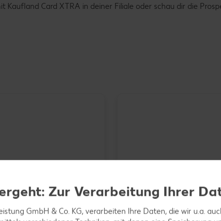
Kaufland Card XTRA in deiner Filiale oder schau dir die Prosp
der EXQUISA
ergeht: Zur Verarbeitung Ihrer Da
sezubereitung
-g-Packg.
Ital. Mini-Wassermelone, l
- 7.34)
leistung GmbH & Co. KG, verarbeiten Ihre Daten, die wir u.a. au
je Stück