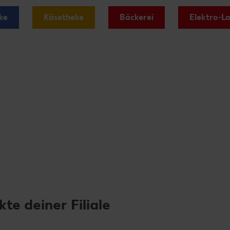
ke
Käsetheke
Bäckerei
Elektro-L
e deiner Filiale