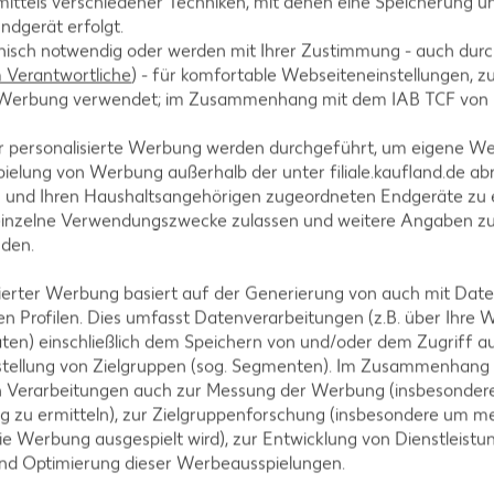
ittels verschiedener Techniken, mit denen eine Speicherung un
ndgerät erfolgt.
hnisch notwendig oder werden mit Ihrer Zustimmung - auch durch
Verantwortliche
) - für komfortable Webseiteneinstellungen, zur
-20%
te Werbung verwendet; im Zusammenhang mit dem IAB TCF von
1.99
2.49
r personalisierte Werbung werden durchgeführt, um eigene W
ielung von Werbung außerhalb der unter filiale.kaufland.de abr
n und Ihren Haushaltsangehörigen zugeordneten Endgeräte zu 
einzelne Verwendungszwecke zulassen und weitere Angaben z
nden.
isierter Werbung basiert auf der Generierung von auch mit Dat
n Profilen. Dies umfasst Datenverarbeitungen (z.B. über Ihre
ten) einschließlich dem Speichern von und/oder dem Zugriff a
stellung von Zielgruppen (sog. Segmenten). Im Zusammenhang
g-Altona, Lurup-Cent
n Verarbeitungen auch zur Messung der Werbung (insbesondere
g zu ermitteln), zur Zielgruppenforschung (insbesondere um me
ie Werbung ausgespielt wird), zur Entwicklung von Dienstleistu
und Optimierung dieser Werbeausspielungen.