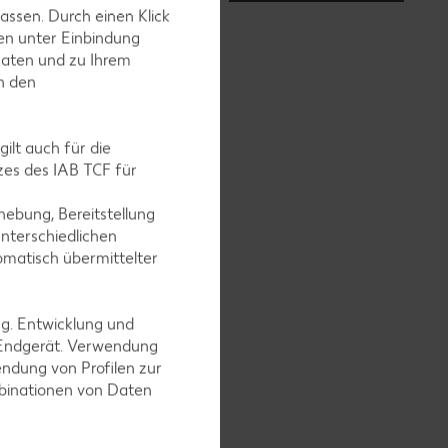
assen. Durch einen Klick
en unter Einbindung
Daten und zu Ihrem
in den
ilt auch für die
es des IAB TCF für
ebung, Bereitstellung
nterschiedlichen
omatisch übermittelter
ng. Entwicklung und
 Endgerät. Verwendung
ndung von Profilen zur
mbinationen von Daten