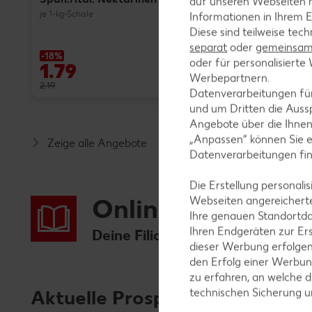
auf unseren Webseiten m
je 1-kg-Schale
Informationen in Ihrem E
Diese sind teilweise tec
separat
oder
gemeinsam 
-18%
-47%
oder für personalisier
1.79
0.99
Werbepartnern.
2.19
1.89
Datenverarbeitungen fü
und um Dritten die Aussp
Angebote über die Ihne
„Anpassen“ können Sie 
Zeige alle Angebote
Datenverarbeitungen fi
Die Erstellung personal
Online-Prospekte
Webseiten angereicherte
Ihre genauen Standortda
Ihren Endgeräten zur Er
Deine Filiale: Kaufland Hambur
dieser Werbung erfolge
den Erfolg einer Werbun
zu erfahren, an welche d
Aktuelle Prospekte
technischen Sicherung 