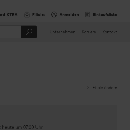
ard XTRA
Filiale:
Anmelden
Einkaufsliste
Unternehmen
Karriere
Kontakt
Filiale ändern
 heute um 07:00 Uhr