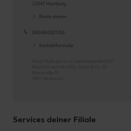
22547 Hamburg
Route planen
040/840521760
Kontaktformular
Diese Filiale gehört zu Vertriebsgesellschaft
Kaufland Vertrieb KDSL GmbH & Co. KG
Rötelstraße 35
74172 Neckarsulm
Services deiner Filiale