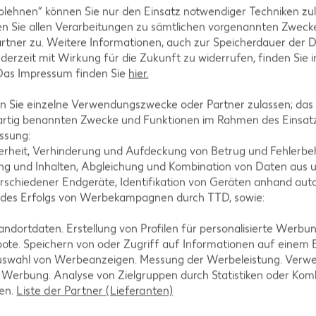
blehnen“ können Sie nur den Einsatz notwendiger Techniken zul
n Sie allen Verarbeitungen zu sämtlichen vorgenannten Zweck
rtner zu. Weitere Informationen, auch zur Speicherdauer der 
jederzeit mit Wirkung für die Zukunft zu widerrufen, finden Sie 
 Das Impressum finden Sie
hier.
 Sie einzelne Verwendungszwecke oder Partner zulassen; das g
artig benannten Zwecke und Funktionen im Rahmen des Einsatz
ssung:
erheit, Verhinderung und Aufdeckung von Betrug und Fehlerbeh
g und Inhalten, Abgleichung und Kombination von Daten aus u
rschiedener Endgeräte, Identifikation von Geräten anhand aut
 des Erfolgs von Werbekampagnen durch TTD, sowie:
dortdaten. Erstellung von Profilen für personalisierte Werbu
ote. Speichern von oder Zugriff auf Informationen auf einem
uswahl von Werbeanzeigen. Messung der Werbeleistung. Verwe
r Werbung. Analyse von Zielgruppen durch Statistiken oder Ko
len.
Liste der Partner (Lieferanten)