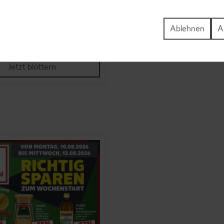
Ablehnen
A
m 06.08. bis 19.08.
Jetzt blättern