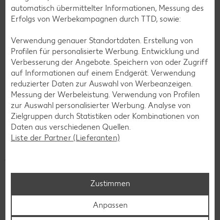
automatisch übermittelter Informationen, Messung des
Erfolgs von Werbekampagnen durch TTD, sowie:
Verwendung genauer Standortdaten. Erstellung von
Profilen für personalisierte Werbung. Entwicklung und
Verbesserung der Angebote. Speichern von oder Zugriff
auf Informationen auf einem Endgerät. Verwendung
reduzierter Daten zur Auswahl von Werbeanzeigen.
Messung der Werbeleistung. Verwendung von Profilen
Beim Einkaufen ganz nebenbei lokale Organisationen wie
zur Auswahl personalisierter Werbung. Analyse von
Kinderheime oder die Tafeln unterstützen? Kein Problem!
Zielgruppen durch Statistiken oder Kombinationen von
Jeder Cent zählt! Für deine Region.
ist das neue
Daten aus verschiedenen Quellen.
Filialspendenkonzept von Kaufland. Denn schon kleine
Liste der Partner (Lieferanten)
Beträge können Großes bewirken. Unsere Kunden können in
jeder unserer über 780 Filialen in Deutschland beim
Bezahlen auf den nächsthöheren 10-Cent-Betrag
aufrunden und/oder ihren Pfandbon spenden, um eine
Zustimmen
soziale Organisation aus ihrer Region zu unterstützen.
So stärken wir gemeinsam das gesellschaftliche
Anpassen
Engagement vor Ort – für eine nachhaltigere Zukunft