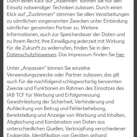
Durch einen Klick auf „Ablehnen“ können Sie nur den
Überprüfung der Aufzeichnungen
Einsatz notwendiger Techniken zulassen. Durch einen
Weitere Informationen findest du bei
TÜV SÜD
oder im
Klick auf „Zustimmen“ stimmen Sie allen Verarbeitungen
Kriterienkatalog zur Zertifizierung
.
zu sämtlichen vorgenannten Zwecken unter Einbindung
sämtlicher genannten Partner zu. Weitere
Informationen, auch zur Speicherdauer der Daten und
zu Ihrem Recht, Ihre Einwilligung jederzeit mit Wirkung
für die Zukunft zu widerrufen, finden Sie in den
Datenschutzhinweisen
. Das Impressum finden Sie
hier.
Unter „Anpassen“ können Sie einzelne
Verwendungszwecke oder Partner zulassen; das gilt
auch für die nachfolgend schlagwortartig benannten
Zwecke und Funktionen im Rahmen des Einsatzes des
IAB TCF für Werbung und Erfolgsmessung:
Gewährleistung der Sicherheit, Verhinderung und
Jeder Cent zählt! Für deine Region.
Aufdeckung von Betrug und Fehlerbehebung,
Bereitstellung und Anzeige von Werbung und Inhalten,
Abgleichung und Kombination von Daten aus
unterschiedlichen Quellen, Verknüpfung verschiedener
Endgeräte, Identifikation von Geräten anhand