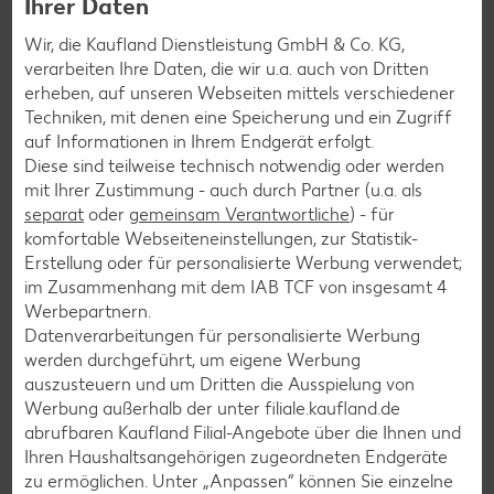
Ihrer Daten
Wir, die Kaufland Dienstleistung GmbH & Co. KG,
verarbeiten Ihre Daten, die wir u.a. auch von Dritten
erheben, auf unseren Webseiten mittels verschiedener
Techniken, mit denen eine Speicherung und ein Zugriff
auf Informationen in Ihrem Endgerät erfolgt.
Diese sind teilweise technisch notwendig oder werden
mit Ihrer Zustimmung - auch durch Partner (u.a. als
separat
oder
gemeinsam Verantwortliche
) - für
komfortable Webseiteneinstellungen, zur Statistik-
Erstellung oder für personalisierte Werbung verwendet;
im Zusammenhang mit dem IAB TCF von insgesamt
4
Werbepartnern.
Datenverarbeitungen für personalisierte Werbung
werden durchgeführt, um eigene Werbung
auszusteuern und um Dritten die Ausspielung von
Gültig vom 13.08. bis 19.08.
Werbung außerhalb der unter filiale.kaufland.de
abrufbaren Kaufland Filial-Angebote über die Ihnen und
Ihren Haushaltsangehörigen zugeordneten Endgeräte
Jetzt blättern
zu ermöglichen. Unter „Anpassen“ können Sie einzelne