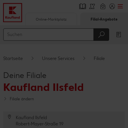
Online-Marktplatz
Filial-Angebote
Springe zu
Hauptinhalt
Footer
Startseite
Unsere Services
Filiale
Schwebender Seitenbereich
Deine Filiale
Kaufland Ilsfeld
Filiale ändern
Kaufland Ilsfeld
Robert-Mayer-Straße 19