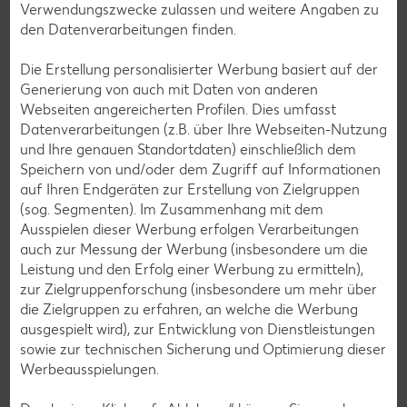
Verwendungszwecke zulassen und weitere Angaben zu
den Datenverarbeitungen finden.
Die Erstellung personalisierter Werbung basiert auf der
Generierung von auch mit Daten von anderen
Unsere Filiale ist zertifiziert durch TÜV
Webseiten angereicherten Profilen. Dies umfasst
SÜD
Datenverarbeitungen (z.B. über Ihre Webseiten-Nutzung
und Ihre genauen Standortdaten) einschließlich dem
Speichern von und/oder dem Zugriff auf Informationen
Die nach TÜV SÜD geprüfte „FilialQualität“ legt die
auf Ihren Endgeräten zur Erstellung von Zielgruppen
Anforderungen hinsichtlich Hygiene und Qualität in Filialen
(sog. Segmenten). Im Zusammenhang mit dem
des Lebensmittelhandels fest. Hierzu zählen unter
Ausspielen dieser Werbung erfolgen Verarbeitungen
anderem:
auch zur Messung der Werbung (insbesondere um die
Betriebs-, Prozess- und Mitarbeiter-Hygiene
Leistung und den Erfolg einer Werbung zu ermitteln),
zur Zielgruppenforschung (insbesondere um mehr über
Reinigungsprozesse, -mittel, -verantwortungen, -
die Zielgruppen zu erfahren, an welche die Werbung
zustand
ausgespielt wird), zur Entwicklung von Dienstleistungen
Schulung der Mitarbeiter
sowie zur technischen Sicherung und Optimierung dieser
Einhaltung der gesetzlichen Temperaturvorgaben
Werbeausspielungen.
Kennzeichnung von Produkten