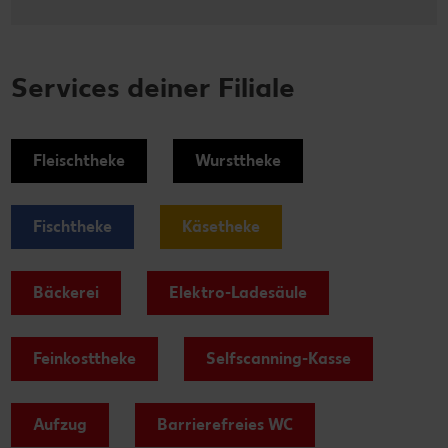
Services deiner Filiale
Fleischtheke
Wursttheke
Fischtheke
Käsetheke
Bäckerei
Elektro-Ladesäule
Feinkosttheke
Selfscanning-Kasse
Aufzug
Barrierefreies WC