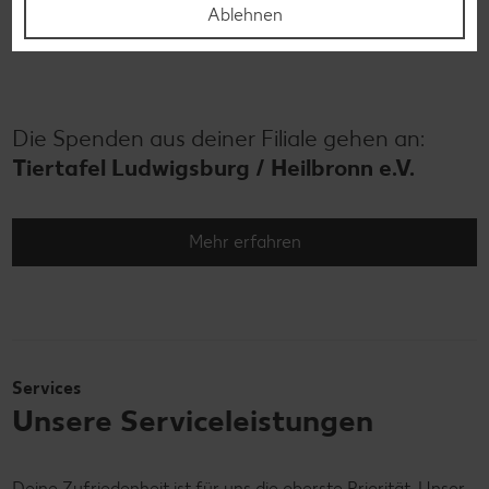
direkt vor der Haustür. Also, mitmachen!
Denn jeder Cent
Ablehnen
zählt!
Die Spenden aus deiner Filiale gehen an:
Tiertafel Ludwigsburg / Heilbronn e.V.
Mehr erfahren
Services
Unsere Serviceleistungen
Deine Zufriedenheit ist für uns die oberste Priorität. Unser