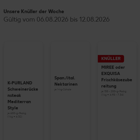
Unsere Knüller der Woche
Gültig vom 06.08.2026 bis 12.08.2026
KNÜLLER
MIREE oder
EXQUISA
Span./ital.
Frischkäsezube
K-PURLAND
Nektarinen
reitung
Schweinerücke
je 1-kg-Schale
je 135 - 200-g-Packg.
(1 kg = 4.95 - 7.34)
nsteak
Mediterran
Style
je 600-g-Packg.
(1 kg = 6.32)