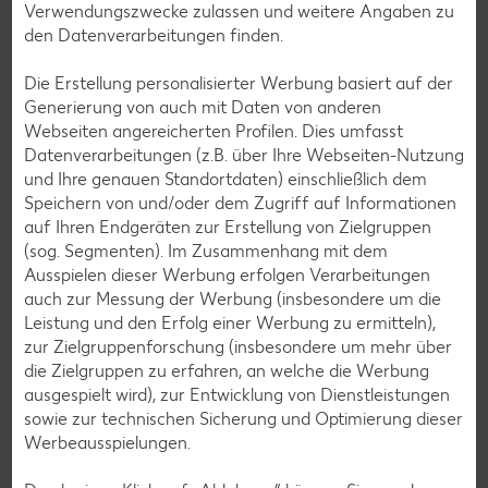
Verwendungszwecke zulassen und weitere Angaben zu
den Datenverarbeitungen finden.
Services
Unsere Serviceleistungen
Die Erstellung personalisierter Werbung basiert auf der
Generierung von auch mit Daten von anderen
Webseiten angereicherten Profilen. Dies umfasst
Deine Zufriedenheit ist für uns die oberste Priorität. Unser
Datenverarbeitungen (z.B. über Ihre Webseiten-Nutzung
Kundenversprechen und die Services, die wir anbieten,
und Ihre genauen Standortdaten) einschließlich dem
siehst du hier auf einen Blick. Verpasse jetzt auch keine
Speichern von und/oder dem Zugriff auf Informationen
Angebote und Aktionen mehr und lasse dich per
auf Ihren Endgeräten zur Erstellung von Zielgruppen
Newsletter oder unsere Messenger-Services immer
(sog. Segmenten). Im Zusammenhang mit dem
topaktuell über Neuigkeiten informieren.
Ausspielen dieser Werbung erfolgen Verarbeitungen
auch zur Messung der Werbung (insbesondere um die
Leistung und den Erfolg einer Werbung zu ermitteln),
zur Zielgruppenforschung (insbesondere um mehr über
die Zielgruppen zu erfahren, an welche die Werbung
ausgespielt wird), zur Entwicklung von Dienstleistungen
sowie zur technischen Sicherung und Optimierung dieser
Werbeausspielungen.