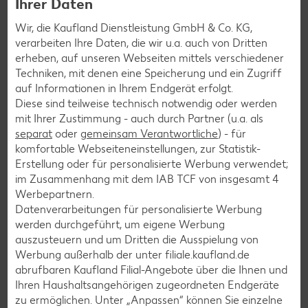
Ihrer Daten
soziale Organisation aus ihrer Region zu unterstützen.
So stärken wir gemeinsam das gesellschaftliche
Wir, die Kaufland Dienstleistung GmbH & Co. KG,
Engagement vor Ort – für eine nachhaltigere Zukunft
verarbeiten Ihre Daten, die wir u.a. auch von Dritten
direkt vor der Haustür. Also, mitmachen!
Denn jeder Cent
erheben, auf unseren Webseiten mittels verschiedener
zählt!
Techniken, mit denen eine Speicherung und ein Zugriff
auf Informationen in Ihrem Endgerät erfolgt.
Diese sind teilweise technisch notwendig oder werden
mit Ihrer Zustimmung - auch durch Partner (u.a. als
separat
oder
gemeinsam Verantwortliche
) - für
Die Spenden aus deiner Filiale gehen
komfortable Webseiteneinstellungen, zur Statistik-
an:
Tierschutzverein Wunsiedel-
Erstellung oder für personalisierte Werbung verwendet;
Marktredwitz und Umgebung e.V. /
im Zusammenhang mit dem IAB TCF von insgesamt
4
Tierheim Wunsiedel-Breitenbrunn
Werbepartnern.
Datenverarbeitungen für personalisierte Werbung
werden durchgeführt, um eigene Werbung
Mehr erfahren
auszusteuern und um Dritten die Ausspielung von
Werbung außerhalb der unter filiale.kaufland.de
abrufbaren Kaufland Filial-Angebote über die Ihnen und
Ihren Haushaltsangehörigen zugeordneten Endgeräte
zu ermöglichen. Unter „Anpassen“ können Sie einzelne