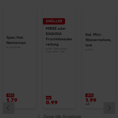
KNÜLLER
MIREE oder
EXQUISA
Ital. Mini-
Span./ital.
Frischkäsezube
Wassermelone,
Nektarinen
reitung
lose
je 1-kg-Schale
je 135 - 200-g-Packg.
je Stück
(1 kg = 4.95 - 7.34)
-18%
-20%
nur
1.79
1.99
0.99
2.19
2.49
Zeige alle Angebote