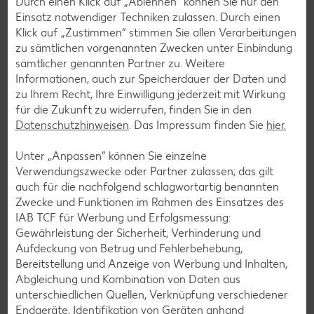
Durch einen Klick auf „Ablehnen“ können Sie nur den
Einsatz notwendiger Techniken zulassen. Durch einen
Klick auf „Zustimmen“ stimmen Sie allen Verarbeitungen
zu sämtlichen vorgenannten Zwecken unter Einbindung
sämtlicher genannten Partner zu. Weitere
myflexbox Paketstationen
Informationen, auch zur Speicherdauer der Daten und
zu Ihrem Recht, Ihre Einwilligung jederzeit mit Wirkung
Egal ob du ein Paket von DPD, GLS, UPS oder FedEx
für die Zukunft zu widerrufen, finden Sie in den
erwartest oder versenden möchtest – mit myflexbox
Datenschutzhinweisen
. Das Impressum finden Sie
hier.
findest du zahlreiche Paketanbieter an einem Ort. Verbinde
deinen Einkauf bei uns mit der Abholung oder dem Versand
Unter „Anpassen“ können Sie einzelne
von Paketen und spare dir so viel Zeit bei deinen täglichen
Verwendungszwecke oder Partner zulassen; das gilt
Erledigungen.
auch für die nachfolgend schlagwortartig benannten
Zwecke und Funktionen im Rahmen des Einsatzes des
Weitere Informationen
IAB TCF für Werbung und Erfolgsmessung:
Gewährleistung der Sicherheit, Verhinderung und
Aufdeckung von Betrug und Fehlerbehebung,
Bereitstellung und Anzeige von Werbung und Inhalten,
Abgleichung und Kombination von Daten aus
unterschiedlichen Quellen, Verknüpfung verschiedener
Endgeräte, Identifikation von Geräten anhand