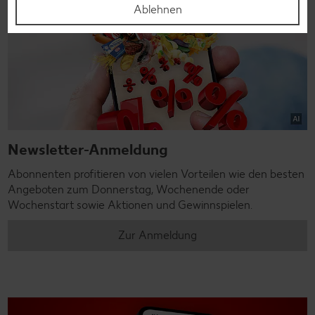
Ablehnen
Newsletter-Anmeldung
Abonnenten profitieren von vielen Vorteilen wie den besten
Angeboten zum Donnerstag, Wochenende oder
Wochenstart sowie Aktionen und Gewinnspielen.
Zur Anmeldung