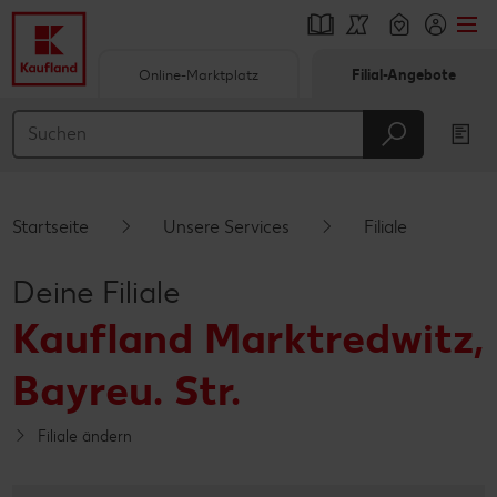
Online-Marktplatz
Filial-Angebote
Springe zu
Hauptinhalt
Footer
Startseite
Unsere Services
Filiale
Schwebender Seitenbereich
Deine Filiale
Kaufland Marktredwitz,
Bayreu. Str.
Filiale ändern