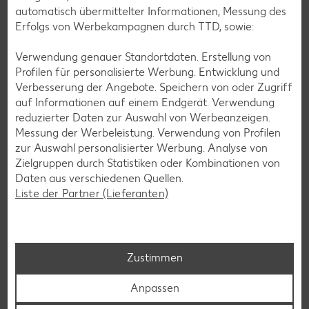
automatisch übermittelter Informationen, Messung des
Erfolgs von Werbekampagnen durch TTD, sowie:
Verwendung genauer Standortdaten. Erstellung von
Profilen für personalisierte Werbung. Entwicklung und
Verbesserung der Angebote. Speichern von oder Zugriff
auf Informationen auf einem Endgerät. Verwendung
reduzierter Daten zur Auswahl von Werbeanzeigen.
E-Ladestationen
Messung der Werbeleistung. Verwendung von Profilen
zur Auswahl personalisierter Werbung. Analyse von
Wir setzen auf nachhaltige E-Mobilität. An unseren Elektro-
Zielgruppen durch Statistiken oder Kombinationen von
Ladestationen deiner Kaufland-Filiale kannst du dein E-
Daten aus verschiedenen Quellen.
Fahrzeug während unserer Öffnungszeiten aufladen.
Liste der Partner (Lieferanten)
Weitere Informationen
Zustimmen
Anpassen