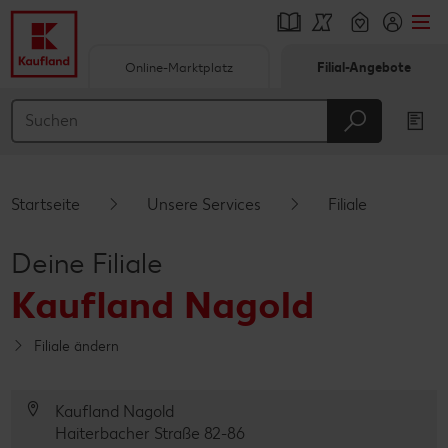
Online-Marktplatz
Filial-Angebote
Springe zu
Hauptinhalt
Footer
Startseite
Unsere Services
Filiale
Schwebender Seitenbereich
Deine Filiale
Kaufland Nagold
Filiale ändern
Kaufland Nagold
Haiterbacher Straße 82-86