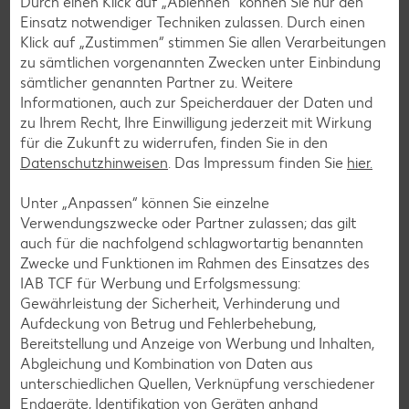
Durch einen Klick auf „Ablehnen“ können Sie nur den
Einsatz notwendiger Techniken zulassen. Durch einen
E-Ladestationen
Klick auf „Zustimmen“ stimmen Sie allen Verarbeitungen
zu sämtlichen vorgenannten Zwecken unter Einbindung
Wir setzen auf nachhaltige E-Mobilität. An unseren Elektro-
sämtlicher genannten Partner zu. Weitere
Ladestationen deiner Kaufland-Filiale kannst du dein E-
Informationen, auch zur Speicherdauer der Daten und
Fahrzeug während unserer Öffnungszeiten aufladen.
zu Ihrem Recht, Ihre Einwilligung jederzeit mit Wirkung
für die Zukunft zu widerrufen, finden Sie in den
Weitere Informationen
Datenschutzhinweisen
. Das Impressum finden Sie
hier.
Unter „Anpassen“ können Sie einzelne
Verwendungszwecke oder Partner zulassen; das gilt
auch für die nachfolgend schlagwortartig benannten
Zwecke und Funktionen im Rahmen des Einsatzes des
IAB TCF für Werbung und Erfolgsmessung:
Gewährleistung der Sicherheit, Verhinderung und
Aufdeckung von Betrug und Fehlerbehebung,
Bereitstellung und Anzeige von Werbung und Inhalten,
Abgleichung und Kombination von Daten aus
unterschiedlichen Quellen, Verknüpfung verschiedener
Endgeräte, Identifikation von Geräten anhand