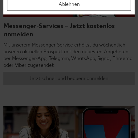
Ablehnen
Messenger-Services – Jetzt kostenlos
anmelden
Mit unserem Messenger-Service erhältst du wöchentlich
unseren aktuellen Prospekt mit den neuesten Angeboten
per Messenger-App, Telegram, WhatsApp, Signal, Threema
oder Viber zugesendet.
Jetzt schnell und bequem anmelden