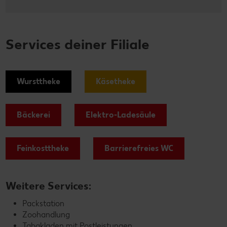
Services deiner Filiale
Wursttheke
Käsetheke
Bäckerei
Elektro-Ladesäule
Feinkosttheke
Barrierefreies WC
Weitere Services:
Packstation
Zoohandlung
Tabakladen mit Postleistungen