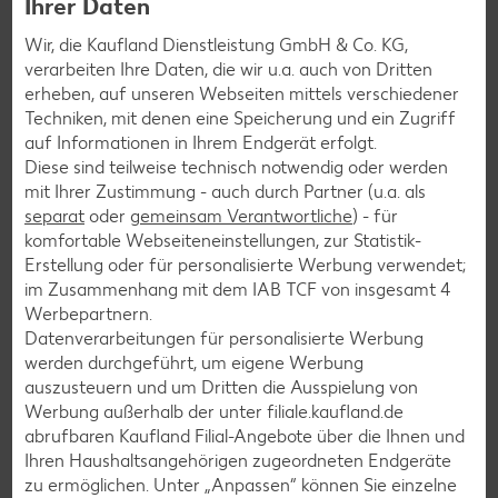
Ihrer Daten
direkt vor der Haustür. Also, mitmachen!
Denn jeder Cent
zählt!
Wir, die Kaufland Dienstleistung GmbH & Co. KG,
verarbeiten Ihre Daten, die wir u.a. auch von Dritten
erheben, auf unseren Webseiten mittels verschiedener
Techniken, mit denen eine Speicherung und ein Zugriff
Die Spenden aus deiner Filiale gehen
auf Informationen in Ihrem Endgerät erfolgt.
an:
Gemeinnützige Werkstätten und
Diese sind teilweise technisch notwendig oder werden
mit Ihrer Zustimmung - auch durch Partner (u.a. als
Wohnstätten GmbH Sindelfingen / Werk
separat
oder
gemeinsam Verantwortliche
) - für
Nagold
komfortable Webseiteneinstellungen, zur Statistik-
Erstellung oder für personalisierte Werbung verwendet;
im Zusammenhang mit dem IAB TCF von insgesamt
4
Mehr erfahren
Werbepartnern.
Datenverarbeitungen für personalisierte Werbung
werden durchgeführt, um eigene Werbung
auszusteuern und um Dritten die Ausspielung von
Werbung außerhalb der unter filiale.kaufland.de
abrufbaren Kaufland Filial-Angebote über die Ihnen und
Services
Ihren Haushaltsangehörigen zugeordneten Endgeräte
Unsere Serviceleistungen
zu ermöglichen. Unter „Anpassen“ können Sie einzelne