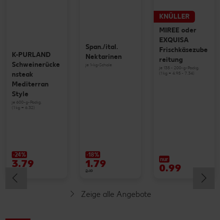
KNÜLLER
MIREE oder
EXQUISA
Span./ital.
Frischkäsezube
K-PURLAND
Nektarinen
reitung
Schweinerücke
je 1-kg-Schale
je 135 - 200-g-Packg.
(1 kg = 4.95 - 7.34)
nsteak
Mediterran
Style
je 600-g-Packg.
(1 kg = 6.32)
-24%
-18%
nur
3.79
1.79
0.99
4.99
2.19
Zeige alle Angebote