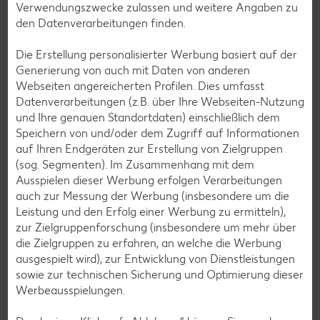
Verwendungszwecke zulassen und weitere Angaben zu
den Datenverarbeitungen finden.
Deine Zufriedenheit ist für uns die oberste Priorität. Unser
Kundenversprechen und die Services, die wir anbieten,
Die Erstellung personalisierter Werbung basiert auf der
siehst du hier auf einen Blick. Verpasse jetzt auch keine
Generierung von auch mit Daten von anderen
Angebote und Aktionen mehr und lasse dich per
Webseiten angereicherten Profilen. Dies umfasst
Newsletter oder unsere Messenger-Services immer
Datenverarbeitungen (z.B. über Ihre Webseiten-Nutzung
topaktuell über Neuigkeiten informieren.
und Ihre genauen Standortdaten) einschließlich dem
Speichern von und/oder dem Zugriff auf Informationen
auf Ihren Endgeräten zur Erstellung von Zielgruppen
(sog. Segmenten). Im Zusammenhang mit dem
Ausspielen dieser Werbung erfolgen Verarbeitungen
auch zur Messung der Werbung (insbesondere um die
Leistung und den Erfolg einer Werbung zu ermitteln),
zur Zielgruppenforschung (insbesondere um mehr über
die Zielgruppen zu erfahren, an welche die Werbung
ausgespielt wird), zur Entwicklung von Dienstleistungen
sowie zur technischen Sicherung und Optimierung dieser
Werbeausspielungen.