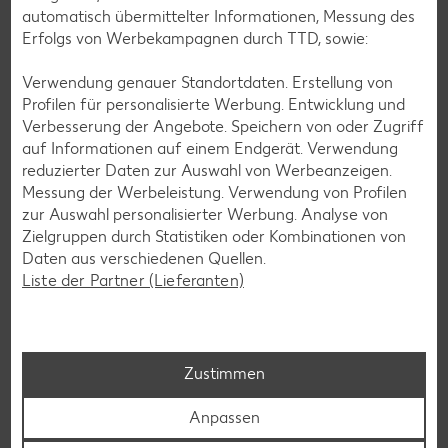
automatisch übermittelter Informationen, Messung des
Erfolgs von Werbekampagnen durch TTD, sowie:
Newsletter-Anmeldung
Verwendung genauer Standortdaten. Erstellung von
Abonnenten profitieren von vielen Vorteilen wie den besten
Profilen für personalisierte Werbung. Entwicklung und
Angeboten zum Donnerstag, Wochenende oder
Verbesserung der Angebote. Speichern von oder Zugriff
Wochenstart sowie Aktionen und Gewinnspielen.
auf Informationen auf einem Endgerät. Verwendung
reduzierter Daten zur Auswahl von Werbeanzeigen.
Zur Anmeldung
Messung der Werbeleistung. Verwendung von Profilen
zur Auswahl personalisierter Werbung. Analyse von
Zielgruppen durch Statistiken oder Kombinationen von
Daten aus verschiedenen Quellen.
Liste der Partner (Lieferanten)
Zustimmen
Anpassen