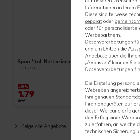
auf unseren Webseiten m
Informationen in Ihrem E
Diese sind teilweise tec
separat
oder
gemeinsam 
oder für personalisier
Werbepartnern.
MIREE o
Datenverarbeitungen fü
Frischkä
und um Dritten die Aussp
je 135 - 200
(1 kg = 4.95 
Angebote über die Ihne
Span./ital. Nektarinen
„Anpassen“ können Sie 
je 1-kg-Schale
Datenverarbeitungen fi
Die Erstellung personal
-18%
-47%
Webseiten angereicherte
1.79
0.99
Ihre genauen Standortda
2.19
1.89
Ihren Endgeräten zur Er
dieser Werbung erfolge
den Erfolg einer Werbun
zu erfahren, an welche d
Zeige alle Angebote
technischen Sicherung 