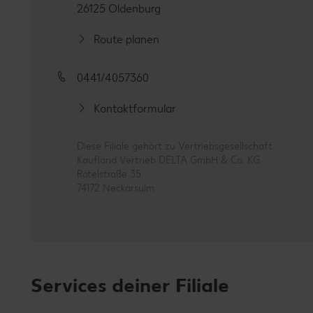
26125 Oldenburg
Route planen
0441/4057360
Kontaktformular
Diese Filiale gehört zu Vertriebsgesellschaft
Kaufland Vertrieb DELTA GmbH & Co. KG
Rötelstraße 35
74172 Neckarsulm
Services deiner Filiale