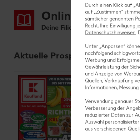
Durch einen Klick auf „A
Online-Prospekte
auf „Zustimmen“ stimme
sämtlicher genannten Pa
Recht, Ihre Einwilligung 
Deine Filiale: Kaufland Oldenbu
Datenschutzhinweisen
.
Unter „Anpassen“ können
Aktuelle Prospekte
nachfolgend schlagwort
Werbung und Erfolgsme
Gewährleistung der Sich
und Anzeige von Werbun
Quellen, Verknüpfung ve
Informationen, Messung
Verwendung genauer Stan
Verbesserung der Angeb
reduzierter Daten zur A
Auswahl personalisierte
aus verschiedenen Quel