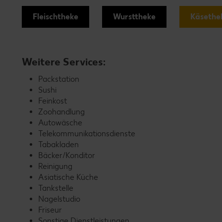
Fleischtheke
Wursttheke
Käsethe
Weitere Services:
Packstation
Sushi
Feinkost
Zoohandlung
Autowäsche
Telekommunikationsdienste
Tabakladen
Bäcker/Konditor
Reinigung
Asiatische Küche
Tankstelle
Nagelstudio
Friseur
Sonstige Dienstleistungen