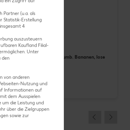
d ein Zugriff auf
j
(
 Partner (u.a. als
 Statistik-Erstellung
 insgesamt
4
erbung auszusteuern
ufbaren Kaufland Filial-
ose
ermöglichen. Unter
Ecuador./kolumb. Bananen, lose
u den
je kg
en von anderen
-23%
 Webseiten-Nutzung und
0.99
uf Informationen auf
1.29
1
 mit dem Ausspielen
 um die Leistung und
hr über die Zielgruppen
ngen sowie zur