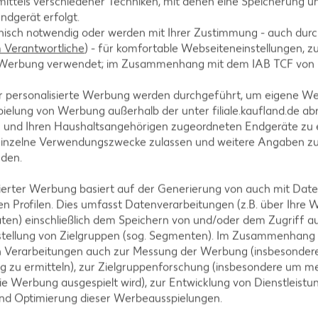
ittels verschiedener Techniken, mit denen eine Speicherung un
ndgerät erfolgt.
hnisch notwendig oder werden mit Ihrer Zustimmung - auch durch
Verantwortliche
) - für komfortable Webseiteneinstellungen, zur
te Werbung verwendet; im Zusammenhang mit dem IAB TCF von
der EXQUISA
r personalisierte Werbung werden durchgeführt, um eigene W
sezubereitung
ielung von Werbung außerhalb der unter filiale.kaufland.de abr
-g-Packg.
Ital. Mini-Wassermelone, l
- 7.34)
n und Ihren Haushaltsangehörigen zugeordneten Endgeräte zu 
je Stück
einzelne Verwendungszwecke zulassen und weitere Angaben z
nden.
isierter Werbung basiert auf der Generierung von auch mit Dat
-20%
n Profilen. Dies umfasst Datenverarbeitungen (z.B. über Ihre
1.99
ten) einschließlich dem Speichern von und/oder dem Zugriff a
2.49
stellung von Zielgruppen (sog. Segmenten). Im Zusammenhang
n Verarbeitungen auch zur Messung der Werbung (insbesondere
g zu ermitteln), zur Zielgruppenforschung (insbesondere um me
ie Werbung ausgespielt wird), zur Entwicklung von Dienstleistu
und Optimierung dieser Werbeausspielungen.