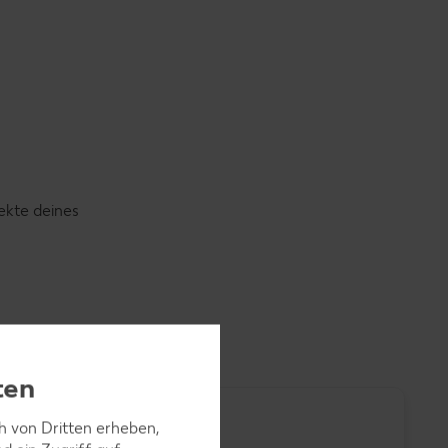
ekte deines
ten
ch von Dritten erheben,