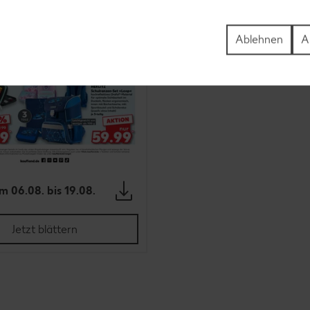
Ablehnen
A
m 06.08. bis 19.08.
Jetzt blättern