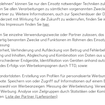
blehnen“ können Sie nur den Einsatz notwendiger Techniken zul
n Sie allen Verarbeitungen zu sämtlichen vorgenannten Zweck
rtner zu. Weitere Informationen, auch zur Speicherdauer der 
jederzeit mit Wirkung für die Zukunft zu widerrufen, finden Sie 
rg
 Das Impressum finden Sie
hier.
 Sie einzelne Verwendungszwecke oder Partner zulassen; das g
artig benannten Zwecke und Funktionen im Rahmen des Einsatz
ssung:
erheit, Verhinderung und Aufdeckung von Betrug und Fehlerbeh
g und Inhalten, Abgleichung und Kombination von Daten aus u
rschiedener Endgeräte, Identifikation von Geräten anhand aut
 des Erfolgs von Werbekampagnen durch TTD, sowie:
dortdaten. Erstellung von Profilen für personalisierte Werbu
ote. Speichern von oder Zugriff auf Informationen auf einem
uswahl von Werbeanzeigen. Messung der Werbeleistung. Verwe
r Werbung. Analyse von Zielgruppen durch Statistiken oder Ko
len.
Liste der Partner (Lieferanten)