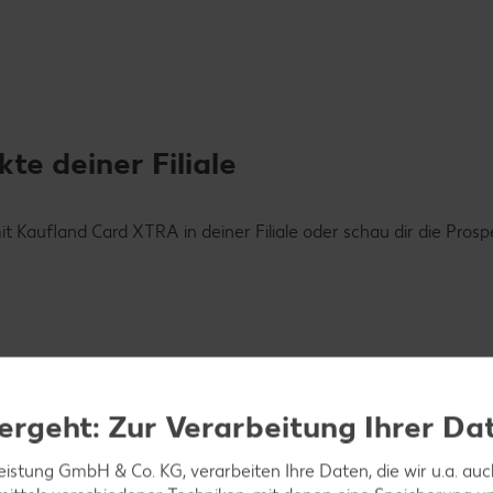
e deiner Filiale
Kaufland Card XTRA in deiner Filiale oder schau dir die Prosp
ergeht: Zur Verarbeitung Ihrer Da
leistung GmbH & Co. KG, verarbeiten Ihre Daten, die wir u.a. au