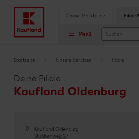
Online-Marktplatz
Filial
Menü
Springe zu
Startseite
Unsere Services
Filiale
Hauptinhalt
Deine Filiale
Footer
Kaufland Oldenburg
Schwebender Seitenbereich
Kaufland Oldenburg
Stubbenweg 27