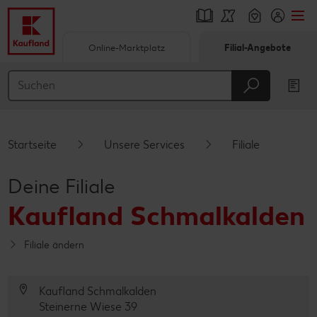
Online-Marktplatz
Filial-Angebote
Springe zu
Hauptinhalt
Footer
Startseite
Unsere Services
Filiale
Schwebender Seitenbereich
Deine Filiale
Kaufland Schmalkalden
Filiale ändern
Kaufland Schmalkalden
Steinerne Wiese 39