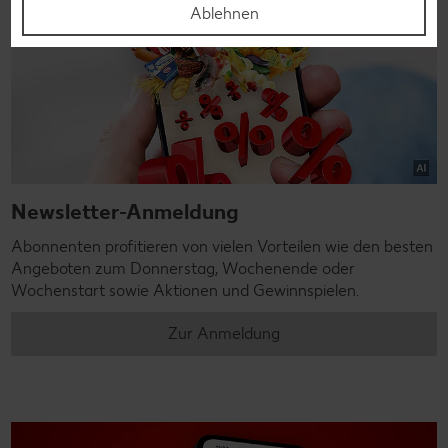
Ablehnen
Newsletter-Anmeldung
Abonnenten profitieren von vielen Vorteilen wie den besten
Angeboten zum Donnerstag, Wochenende oder
Wochenstart sowie Aktionen und Gewinnspielen.
Zur Anmeldung