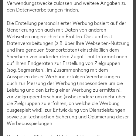
Verwendungszwecke zulassen und weitere Angaben zu
den Datenverarbeitungen finden.
Die Erstellung personalisierter Werbung basiert auf der
Jeder Cent zählt! Für deine Region.
Generierung von auch mit Daten von anderen
Webseiten angereicherten Profilen. Dies umfasst
Datenverarbeitungen (z.B. über Ihre Webseiten-Nutzung
und Ihre genauen Standortdaten) einschließlich dem
Speichern von und/oder dem Zugriff auf Informationen
auf Ihren Endgeräten zur Erstellung von Zielgruppen
(sog. Segmenten). Im Zusammenhang mit dem
Ausspielen dieser Werbung erfolgen Verarbeitungen
auch zur Messung der Werbung (insbesondere um die
Leistung und den Erfolg einer Werbung zu ermitteln),
zur Zielgruppenforschung (insbesondere um mehr über
die Zielgruppen zu erfahren, an welche die Werbung
ausgespielt wird), zur Entwicklung von Dienstleistungen
sowie zur technischen Sicherung und Optimierung dieser
Beim Einkaufen ganz nebenbei lokale Organisationen wie
Werbeausspielungen.
Kinderheime oder die Tafeln unterstützen? Kein Problem!