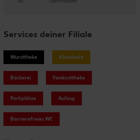
So.:
Geschlossen
Services deiner Filiale
Wursttheke
Käsetheke
Bäckerei
Feinkosttheke
Parkplätze
Aufzug
Barrierefreies WC