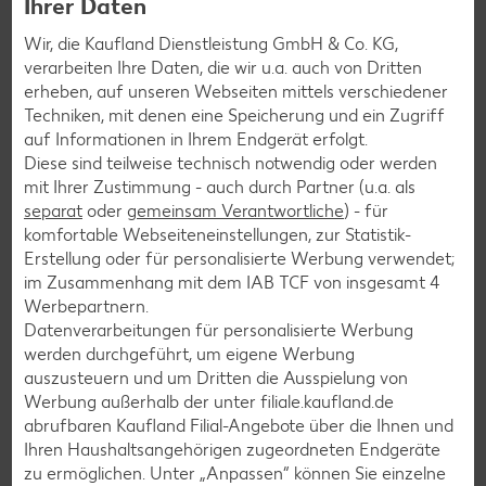
Ihrer Daten
anderem:
Wir, die Kaufland Dienstleistung GmbH & Co. KG,
Betriebs-, Prozess- und Mitarbeiter-Hygiene
verarbeiten Ihre Daten, die wir u.a. auch von Dritten
Reinigungsprozesse, -mittel, -verantwortungen, -
erheben, auf unseren Webseiten mittels verschiedener
zustand
Techniken, mit denen eine Speicherung und ein Zugriff
Schulung der Mitarbeiter
auf Informationen in Ihrem Endgerät erfolgt.
Diese sind teilweise technisch notwendig oder werden
Einhaltung der gesetzlichen Temperaturvorgaben
mit Ihrer Zustimmung - auch durch Partner (u.a. als
Kennzeichnung von Produkten
separat
oder
gemeinsam Verantwortliche
) - für
Überprüfung der Aufzeichnungen
komfortable Webseiteneinstellungen, zur Statistik-
Erstellung oder für personalisierte Werbung verwendet;
Weitere Informationen findest du bei
TÜV SÜD
oder im
im Zusammenhang mit dem IAB TCF von insgesamt
4
Kriterienkatalog zur Zertifizierung
.
Werbepartnern.
Datenverarbeitungen für personalisierte Werbung
werden durchgeführt, um eigene Werbung
auszusteuern und um Dritten die Ausspielung von
Werbung außerhalb der unter filiale.kaufland.de
abrufbaren Kaufland Filial-Angebote über die Ihnen und
Ihren Haushaltsangehörigen zugeordneten Endgeräte
zu ermöglichen. Unter „Anpassen“ können Sie einzelne