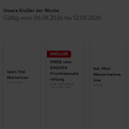
Unsere Knüller der Woche
Gültig vom 06.08.2026 bis 12.08.2026
KNÜLLER
MIREE oder
EXQUISA
Ital. Mini-
Span./ital.
Frischkäsezube
Wassermelone,
Nektarinen
reitung
lose
je 1-kg-Schale
je 135 - 200-g-Packg.
je Stück
(1 kg = 4.95 - 7.34)