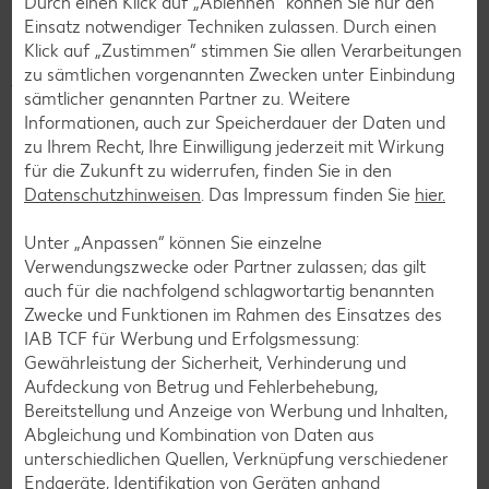
Durch einen Klick auf „Ablehnen“ können Sie nur den
Jeder Cent zählt! Für deine Region.
ist das neue
Einsatz notwendiger Techniken zulassen. Durch einen
Filialspendenkonzept von Kaufland. Denn schon kleine
Klick auf „Zustimmen“ stimmen Sie allen Verarbeitungen
Beträge können Großes bewirken. Unsere Kunden können in
zu sämtlichen vorgenannten Zwecken unter Einbindung
jeder unserer über 780 Filialen in Deutschland beim
sämtlicher genannten Partner zu. Weitere
Bezahlen auf den nächsthöheren 10-Cent-Betrag
Informationen, auch zur Speicherdauer der Daten und
aufrunden und/oder ihren Pfandbon spenden, um eine
zu Ihrem Recht, Ihre Einwilligung jederzeit mit Wirkung
soziale Organisation aus ihrer Region zu unterstützen.
für die Zukunft zu widerrufen, finden Sie in den
So stärken wir gemeinsam das gesellschaftliche
Datenschutzhinweisen
. Das Impressum finden Sie
hier.
Engagement vor Ort – für eine nachhaltigere Zukunft
direkt vor der Haustür. Also, mitmachen!
Denn jeder Cent
Unter „Anpassen“ können Sie einzelne
zählt!
Verwendungszwecke oder Partner zulassen; das gilt
auch für die nachfolgend schlagwortartig benannten
Zwecke und Funktionen im Rahmen des Einsatzes des
IAB TCF für Werbung und Erfolgsmessung:
Die Spenden aus deiner Filiale gehen
Gewährleistung der Sicherheit, Verhinderung und
an:
Tierschutzverein Schmalkalden und
Aufdeckung von Betrug und Fehlerbehebung,
Bereitstellung und Anzeige von Werbung und Inhalten,
Umgebung e.V.
Abgleichung und Kombination von Daten aus
unterschiedlichen Quellen, Verknüpfung verschiedener
Endgeräte, Identifikation von Geräten anhand