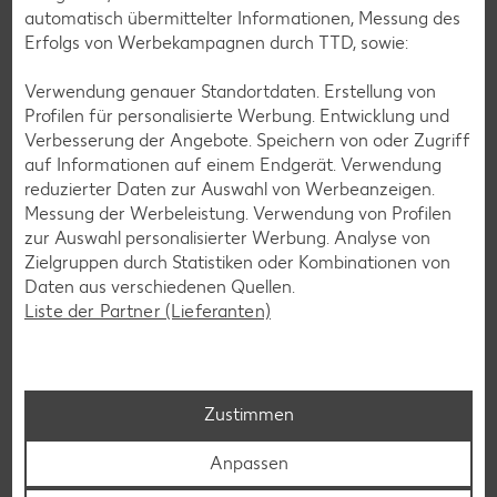
Mehr erfahren
automatisch übermittelter Informationen, Messung des
Erfolgs von Werbekampagnen durch TTD, sowie:
Verwendung genauer Standortdaten. Erstellung von
Profilen für personalisierte Werbung. Entwicklung und
Verbesserung der Angebote. Speichern von oder Zugriff
Services
auf Informationen auf einem Endgerät. Verwendung
Unsere Serviceleistungen
reduzierter Daten zur Auswahl von Werbeanzeigen.
Messung der Werbeleistung. Verwendung von Profilen
zur Auswahl personalisierter Werbung. Analyse von
Deine Zufriedenheit ist für uns die oberste Priorität. Unser
Zielgruppen durch Statistiken oder Kombinationen von
Kundenversprechen und die Services, die wir anbieten,
Daten aus verschiedenen Quellen.
siehst du hier auf einen Blick. Verpasse jetzt auch keine
Liste der Partner (Lieferanten)
Angebote und Aktionen mehr und lasse dich per
Newsletter oder unsere Messenger-Services immer
topaktuell über Neuigkeiten informieren.
Zustimmen
Anpassen