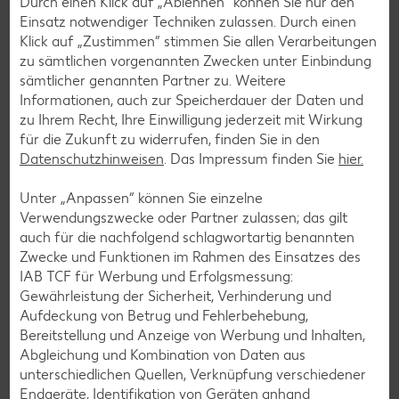
Durch einen Klick auf „Ablehnen“ können Sie nur den
Einsatz notwendiger Techniken zulassen. Durch einen
Klick auf „Zustimmen“ stimmen Sie allen Verarbeitungen
zu sämtlichen vorgenannten Zwecken unter Einbindung
sämtlicher genannten Partner zu. Weitere
Informationen, auch zur Speicherdauer der Daten und
zu Ihrem Recht, Ihre Einwilligung jederzeit mit Wirkung
für die Zukunft zu widerrufen, finden Sie in den
Datenschutzhinweisen
. Das Impressum finden Sie
hier.
Unter „Anpassen“ können Sie einzelne
Verwendungszwecke oder Partner zulassen; das gilt
auch für die nachfolgend schlagwortartig benannten
Zwecke und Funktionen im Rahmen des Einsatzes des
Kaufland-App: cleverer Einkaufshelfer mit
IAB TCF für Werbung und Erfolgsmessung:
Kaufland Card XTRA
Gewährleistung der Sicherheit, Verhinderung und
Aufdeckung von Betrug und Fehlerbehebung,
Dein Einkauf, perfekt organisiert – für iOS und Android:
Bereitstellung und Anzeige von Werbung und Inhalten,
Entdecke unsere Filial-Angebote, verpasse dank
Abgleichung und Kombination von Daten aus
Angebotsalarm kein Angebote mehr und plane deinen
unterschiedlichen Quellen, Verknüpfung verschiedener
Einkauf entspannt mit der digitalen Einkaufsliste. Ob
Endgeräte, Identifikation von Geräten anhand