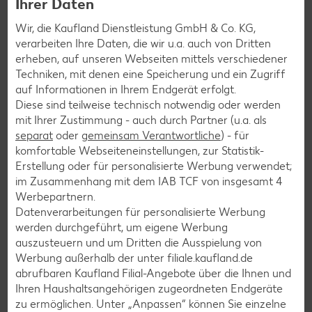
Ihrer Daten
Wir, die Kaufland Dienstleistung GmbH & Co. KG,
verarbeiten Ihre Daten, die wir u.a. auch von Dritten
erheben, auf unseren Webseiten mittels verschiedener
Techniken, mit denen eine Speicherung und ein Zugriff
auf Informationen in Ihrem Endgerät erfolgt.
Diese sind teilweise technisch notwendig oder werden
mit Ihrer Zustimmung - auch durch Partner (u.a. als
Newsletter-Anmeldung
separat
oder
gemeinsam Verantwortliche
) - für
komfortable Webseiteneinstellungen, zur Statistik-
Abonnenten profitieren von vielen Vorteilen wie den besten
Erstellung oder für personalisierte Werbung verwendet;
Angeboten zum Donnerstag, Wochenende oder
im Zusammenhang mit dem IAB TCF von insgesamt
4
Wochenstart sowie Aktionen und Gewinnspielen.
Werbepartnern.
Datenverarbeitungen für personalisierte Werbung
Zur Anmeldung
werden durchgeführt, um eigene Werbung
auszusteuern und um Dritten die Ausspielung von
Werbung außerhalb der unter filiale.kaufland.de
abrufbaren Kaufland Filial-Angebote über die Ihnen und
Ihren Haushaltsangehörigen zugeordneten Endgeräte
zu ermöglichen. Unter „Anpassen“ können Sie einzelne