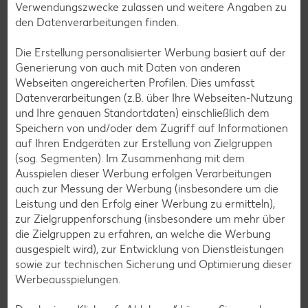
Verwendungszwecke zulassen und weitere Angaben zu
den Datenverarbeitungen finden.
Die Erstellung personalisierter Werbung basiert auf der
Generierung von auch mit Daten von anderen
Webseiten angereicherten Profilen. Dies umfasst
Datenverarbeitungen (z.B. über Ihre Webseiten-Nutzung
und Ihre genauen Standortdaten) einschließlich dem
Speichern von und/oder dem Zugriff auf Informationen
auf Ihren Endgeräten zur Erstellung von Zielgruppen
Messenger-Services – Jetzt kostenlos
(sog. Segmenten). Im Zusammenhang mit dem
anmelden
Ausspielen dieser Werbung erfolgen Verarbeitungen
auch zur Messung der Werbung (insbesondere um die
Mit unserem Messenger-Service erhältst du wöchentlich
Leistung und den Erfolg einer Werbung zu ermitteln),
unseren aktuellen Prospekt mit den neuesten Angeboten
zur Zielgruppenforschung (insbesondere um mehr über
per Messenger-App, Telegram, WhatsApp, Signal, Threema
die Zielgruppen zu erfahren, an welche die Werbung
oder Viber zugesendet.
ausgespielt wird), zur Entwicklung von Dienstleistungen
sowie zur technischen Sicherung und Optimierung dieser
Jetzt schnell und bequem anmelden
Werbeausspielungen.