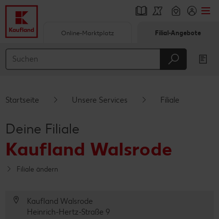
Online-Marktplatz
Filial-Angebote
Springe zu
Hauptinhalt
Footer
Startseite
Unsere Services
Filiale
Schwebender Seitenbereich
Deine Filiale
Kaufland Walsrode
Filiale ändern
Kaufland Walsrode
Heinrich-Hertz-Straße 9