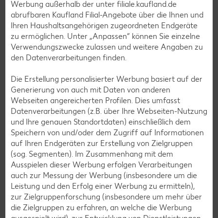
Wo wächst was? Mithilfe unserer Pflanzentafeln hast du
Werbung außerhalb der unter filiale.kaufland.de
immer einen guten Überblick. Einfach herunterladen,
abrufbaren Kaufland Filial-Angebote über die Ihnen und
ausdrucken und nach Belieben beschriften. Viel Spaß!
Ihren Haushaltsangehörigen zugeordneten Endgeräte
zu ermöglichen. Unter „Anpassen“ können Sie einzelne
Verwendungszwecke zulassen und weitere Angaben zu
den Datenverarbeitungen finden.
Countryside® - Pflanztafeln
(0.4 MB)
Die Erstellung personalisierter Werbung basiert auf der
Generierung von auch mit Daten von anderen
Webseiten angereicherten Profilen. Dies umfasst
Jetzt herunterladen
Datenverarbeitungen (z.B. über Ihre Webseiten-Nutzung
und Ihre genauen Standortdaten) einschließlich dem
Speichern von und/oder dem Zugriff auf Informationen
auf Ihren Endgeräten zur Erstellung von Zielgruppen
(sog. Segmenten). Im Zusammenhang mit dem
Ausspielen dieser Werbung erfolgen Verarbeitungen
Häufige Fragen
auch zur Messung der Werbung (insbesondere um die
Alles klar?
Leistung und den Erfolg einer Werbung zu ermitteln),
zur Zielgruppenforschung (insbesondere um mehr über
die Zielgruppen zu erfahren, an welche die Werbung
Du möchtest noch mehr über unsere Eigenmarken