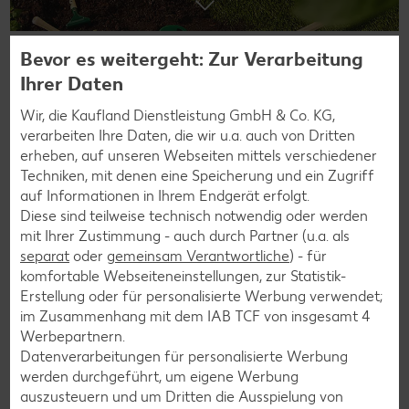
Bevor es weitergeht: Zur Verarbeitung
Ihrer Daten
Wir, die Kaufland Dienstleistung GmbH & Co. KG,
verarbeiten Ihre Daten, die wir u.a. auch von Dritten
erheben, auf unseren Webseiten mittels verschiedener
Günstiger Preis
Techniken, mit denen eine Speicherung und ein Zugriff
auf Informationen in Ihrem Endgerät erfolgt.
Diese sind teilweise technisch notwendig oder werden
mit Ihrer Zustimmung - auch durch Partner (u.a. als
separat
oder
gemeinsam Verantwortliche
) - für
komfortable Webseiteneinstellungen, zur Statistik-
Erstellung oder für personalisierte Werbung verwendet;
im Zusammenhang mit dem IAB TCF von insgesamt
4
DIY: Pflanzentafeln
Werbepartnern.
Gib deinem Grün einen Namen
Datenverarbeitungen für personalisierte Werbung
werden durchgeführt, um eigene Werbung
auszusteuern und um Dritten die Ausspielung von