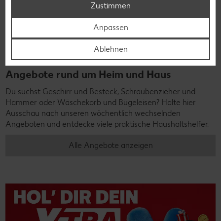
Zustimmen
Anpassen
Ablehnen
Angebote rund um Heim und Haus
Du suchst Geschirr und Besteck, Schraubenzieher und
Hammer oder Wäschekorb und Bügeleisen? Halte hier
Ausschau nach unseren wöchentlich wechselnden
Angeboten und entdecke viele praktische Haushaltshelfer.
Alle Angebote anzeigen