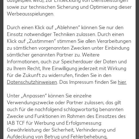
ausgespielt wird), zur Entwicklung von Dienstleistungen
erfahren oder hast noch Fragen? In unserer Rubrik „Service“
sowie zur technischen Sicherung und Optimierung dieser
haben wir deine häufigsten Fragen und unsere Antworten
Werbeausspielungen.
darauf übersichtlich für dich zusammengestellt.
Durch einen Klick auf „Ablehnen“ können Sie nur den
Einsatz notwendiger Techniken zulassen. Durch einen
Zu den Fragen und Antworten
Klick auf „Zustimmen“ stimmen Sie allen Verarbeitungen
zu sämtlichen vorgenannten Zwecken unter Einbindung
sämtlicher genannten Partner zu. Weitere
Informationen, auch zur Speicherdauer der Daten und
zu Ihrem Recht, Ihre Einwilligung jederzeit mit Wirkung
für die Zukunft zu widerrufen, finden Sie in den
Datenschutzhinweisen
. Das Impressum finden Sie
hier.
Unter „Anpassen“ können Sie einzelne
Verwendungszwecke oder Partner zulassen; das gilt
auch für die nachfolgend schlagwortartig benannten
Zwecke und Funktionen im Rahmen des Einsatzes des
IAB TCF für Werbung und Erfolgsmessung:
Gewährleistung der Sicherheit, Verhinderung und
Aufdeckung von Betrug und Fehlerbehebung,