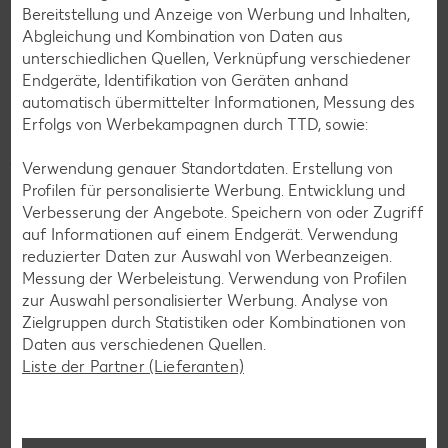
Bereitstellung und Anzeige von Werbung und Inhalten,
Abgleichung und Kombination von Daten aus
Mach dein Auto startklar mit
unterschiedlichen Quellen, Verknüpfung verschiedener
MYPROJECT®
Endgeräte, Identifikation von Geräten anhand
automatisch übermittelter Informationen, Messung des
Du suchst Zubehör für dein Auto? Unsere Kfz-
Erfolgs von Werbekampagnen durch TTD, sowie:
®
Eigenmarke MYPROJECT
bietet zahlreiche Artikel für
jedes Anliegen – von Motoröl und Handwerkzeug für den
Verwendung genauer Standortdaten. Erstellung von
Reifenwechsel bis hin zu Pflegemitteln und
Profilen für personalisierte Werbung. Entwicklung und
Innenausstattung.
Verbesserung der Angebote. Speichern von oder Zugriff
auf Informationen auf einem Endgerät. Verwendung
Zu MYPROJECT®
reduzierter Daten zur Auswahl von Werbeanzeigen.
Messung der Werbeleistung. Verwendung von Profilen
zur Auswahl personalisierter Werbung. Analyse von
Zielgruppen durch Statistiken oder Kombinationen von
Daten aus verschiedenen Quellen.
Liste der Partner (Lieferanten)