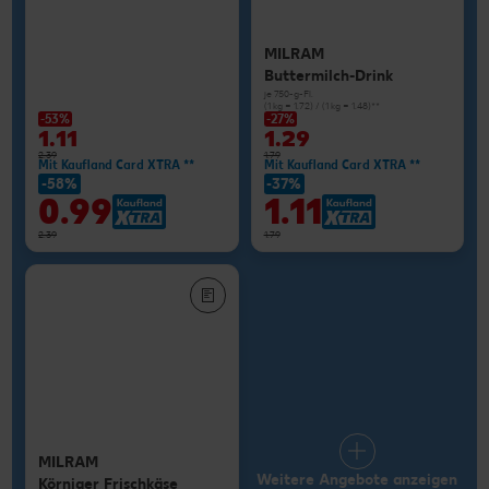
MILRAM
Buttermilch-Drink
je 750-g-Fl.
(1 kg = 1.72) / (1 kg = 1.48)**
-53%
-27%
1.11
1.29
2.39
1.79
Mit Kaufland Card XTRA **
Mit Kaufland Card XTRA **
-58%
-37%
0.99
1.11
2.39
1.79
MILRAM
Weitere Angebote anzeigen
Körniger Frischkäse