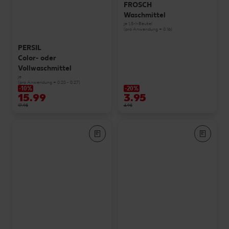
FROSCH
Waschmittel
je 1,5-l-Beutel
(pro Anwendung = 0.16)
PERSIL
Color- oder
Vollwaschmittel
je
(pro Anwendung = 0.20 - 0.27)
-10%
-20%
15.99
3.95
17.95
4.95