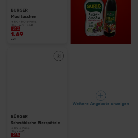
BÜRGER
Maultaschen
je 300 - 360-g-Packg.
(1 kg = 4.70 - 5.64)
-26%
1.69
2.29
Weitere Angebote anzeigen
BÜRGER
Schwäbische Eierspätzle
je 400-g-Packg.
(1 kg = 4.48)
-28%