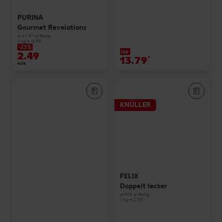
PURINA
Gourmet Revelations
je 4 x 57-g-Packg.
(1 kg = 10.93)
-23%
nur
2.49
13.79
*
3.25
KNÜLLER
FELIX
Doppelt lecker
je 800-g-Packg.
(1 kg = 2.78)