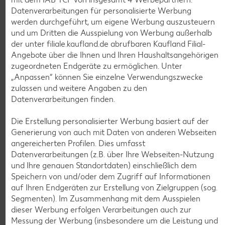
Datenverarbeitungen für personalisierte Werbung
werden durchgeführt, um eigene Werbung auszusteuern
und um Dritten die Ausspielung von Werbung außerhalb
der unter filiale.kaufland.de abrufbaren Kaufland Filial-
Angebote über die Ihnen und Ihren Haushaltsangehörigen
zugeordneten Endgeräte zu ermöglichen. Unter
Weitere Angebote anzeigen
„Anpassen“ können Sie einzelne Verwendungszwecke
zulassen und weitere Angaben zu den
Datenverarbeitungen finden.
K-TAKE IT VEGGIE
Veganer Cocogurt vegan,
versch. Sorten
Die Erstellung personalisierter Werbung basiert auf der
je 400-g-Becher
Generierung von auch mit Daten von anderen Webseiten
(1 kg = 3.23)
nur
angereicherten Profilen. Dies umfasst
1.29
Datenverarbeitungen (z.B. über Ihre Webseiten-Nutzung
und Ihre genauen Standortdaten) einschließlich dem
Diese Artikel findest du an unserer
Speichern von und/oder dem Zugriff auf Informationen
Frischetheke
auf Ihren Endgeräten zur Erstellung von Zielgruppen (sog.
Segmenten). Im Zusammenhang mit dem Ausspielen
dieser Werbung erfolgen Verarbeitungen auch zur
Messung der Werbung (insbesondere um die Leistung und