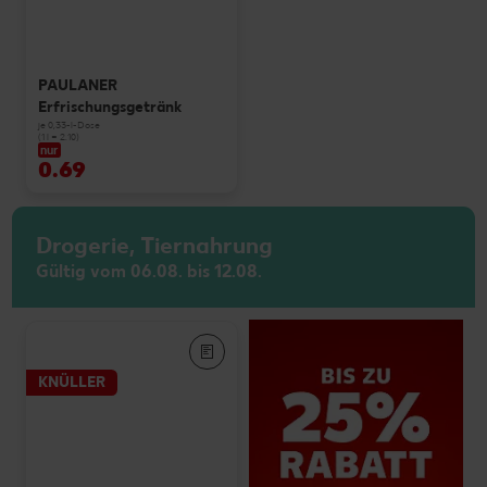
PAULANER
Erfrischungsgetränk
je 0,33-l-Dose
(1 l = 2.10)
nur
0.69
Drogerie, Tiernahrung
Gültig vom 06.08. bis 12.08.
KNÜLLER