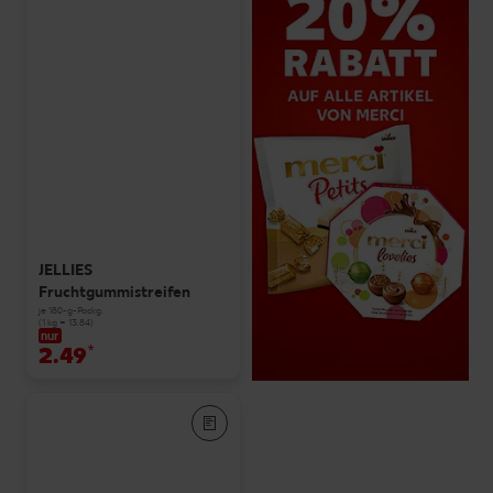
JELLIES
Fruchtgummistreifen
je 180-g-Packg.
(1 kg = 13.84)
nur
2.49
*