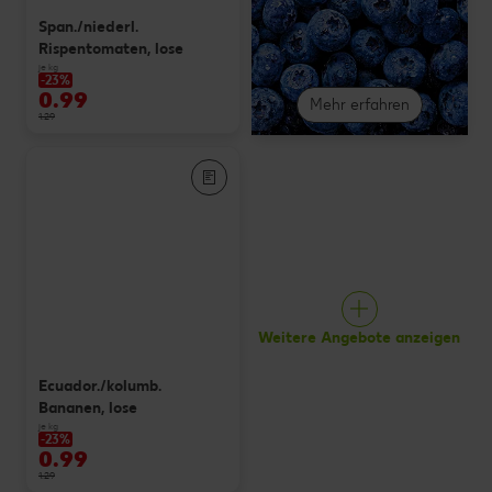
Span./niederl.
Rispentomaten, lose
je kg
-23%
0.99
Mehr erfahren
1.29
Weitere Angebote anzeigen
Ecuador./kolumb.
Bananen, lose
je kg
-23%
0.99
1.29