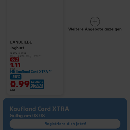
Weitere Angebote anzeigen
LANDLIEBE
Joghurt
je 500-g-Glas
(1 kg = 2.22) / (1 kg = 1.98)**
-53%
1.11
2.39
Mit Kaufland Card XTRA **
-58%
0.99
2.39
Kaufland Card XTRA
Gültig am 08.08.
Registriere dich jetzt!