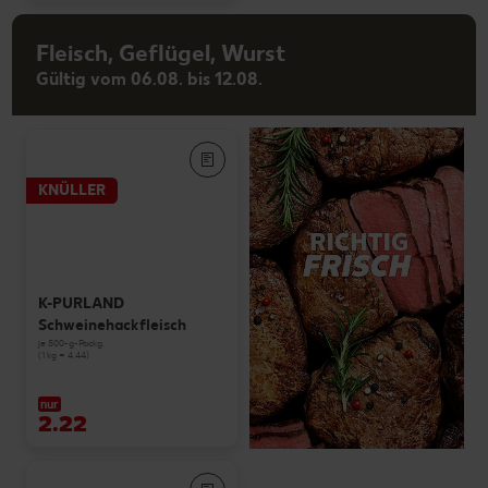
Fleisch, Geflügel, Wurst
Gültig vom 06.08. bis 12.08.
KNÜLLER
K-PURLAND
Schweinehackfleisch
je 500-g-Packg.
(1 kg = 4.44)
nur
2.22