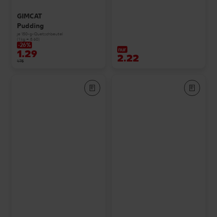
GIMCAT
Pudding
je 150-g-Quetschbeutel
(1 kg = 8.60)
-26%
nur
1.29
2.22
1.75