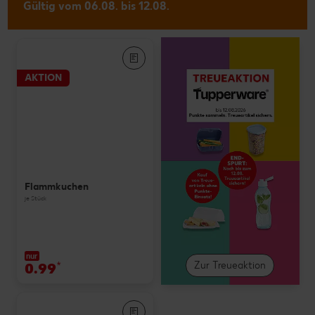
Gültig vom 06.08. bis 12.08.
AKTION
Flammkuchen
je Stück
nur
0.99
*
Zur Treueaktion