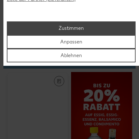
K-PLANT BASED
Veganes Eis
je 500-ml-Becher
(1 l = 5.58)
nur
2.79
Zustimmen
Anpassen
Feinkost, Konserven
Ablehnen
Gültig vom 06.08. bis 12.08.