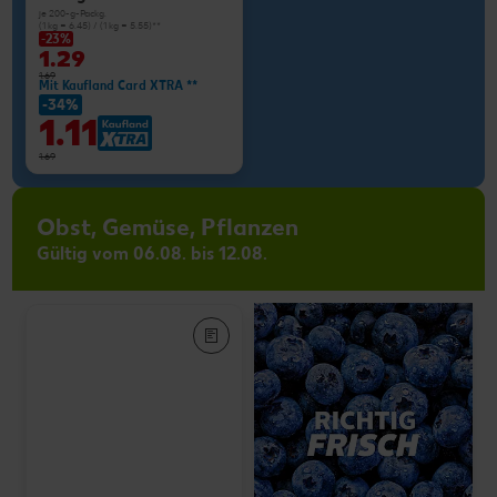
je 200-g-Packg.
(1 kg = 6.45) / (1 kg = 5.55)**
-23%
1.29
1.69
Mit Kaufland Card XTRA **
-34%
1.11
1.69
Obst, Gemüse, Pflanzen
Gültig vom 06.08. bis 12.08.