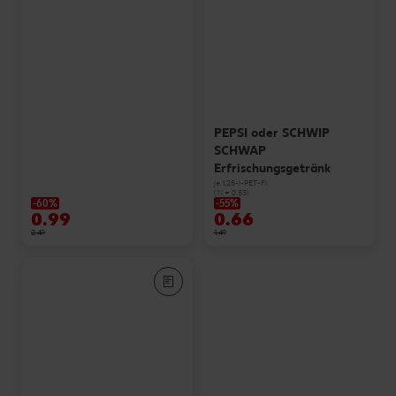
PEPSI oder SCHWIP
SCHWAP
Erfrischungsgetränk
je 1,25-l-PET-Fl.
(1 l = 0.53)
-60%
-55%
0.99
0.66
2.49
1.49