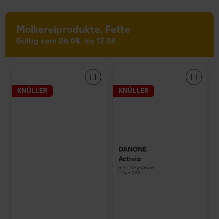
Molkereiprodukte, Fette
Gültig vom 06.08. bis 12.08.
KNÜLLER
KNÜLLER
DANONE
Activia
je 4 x 115-g-Becher
(1 kg = 2.81)