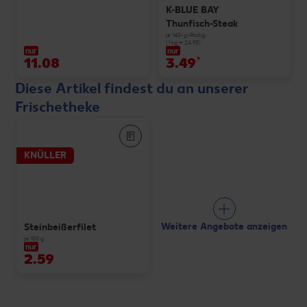
K-BLUE BAY
Thunfisch-Steak
je 140-g-Packg.
(1 kg = 24.93)
nur
nur
11.08
3.49
*
Diese Artikel findest du an unserer
Frischetheke
KNÜLLER
Weitere Angebote anzeigen
Steinbeißerfilet
je 100 g
nur
2.59