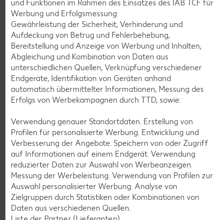
und Funktionen im Rahmen des Einsatzes des IAB TCF für
Werbung und Erfolgsmessung:
Gewährleistung der Sicherheit, Verhinderung und
K-CLASSIC
.
Aufdeckung von Betrug und Fehlerbehebung,
Maxx XXL
je 6 - 12 St. = 398 - 560-ml-Packg.
je 8 St. = 800-ml-Großpackg.
Bereitstellung und Anzeige von Werbung und Inhalten,
(1 l = 5.34 - 7.52)
(1 l = 3.74)
nur
Abgleichung und Kombination von Daten aus
nur
2.99
2.99
unterschiedlichen Quellen, Verknüpfung verschiedener
Endgeräte, Identifikation von Geräten anhand
automatisch übermittelter Informationen, Messung des
Erfolgs von Werbekampagnen durch TTD, sowie:
Verwendung genauer Standortdaten. Erstellung von
Profilen für personalisierte Werbung. Entwicklung und
Verbesserung der Angebote. Speichern von oder Zugriff
auf Informationen auf einem Endgerät. Verwendung
reduzierter Daten zur Auswahl von Werbeanzeigen.
Messung der Werbeleistung. Verwendung von Profilen zur
Auswahl personalisierter Werbung. Analyse von
Weitere Angebote anzeigen
Zielgruppen durch Statistiken oder Kombinationen von
Daten aus verschiedenen Quellen.
Liste der Partner (Lieferanten)