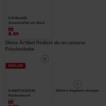
K-PURLAND
Schweinefilet am Stück
je kg
nur
8.49
Diese Artikel findest du an unserer
Frischetheke
KNÜLLER
Weitere Angebote anzeigen
K-WERTSCHÄTZE
Rostbratwurst
je 100 g
nur