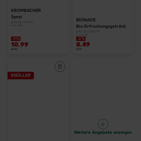
KROMBACHER
Spezi
BIONADE
je Ka. 20 x 0,5-l-Fl.
Bio-Erfrischungsgetränk
(1 l = 1.10)
je Ka. 12 x 0,33-l-Fl.
(1 l = 2.15)
-31%
-27%
10.99
8.49
15.99
11.79
KNÜLLER
Weitere Angebote anzeigen