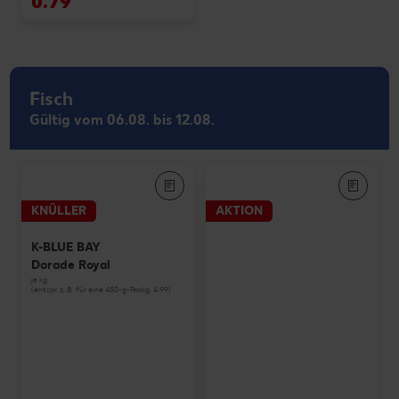
0.79
Fisch
Gültig vom 06.08. bis 12.08.
KNÜLLER
AKTION
K-BLUE BAY
Dorade Royal
je kg
(entspr. z. B. für eine 450-g-Packg. 4.99)