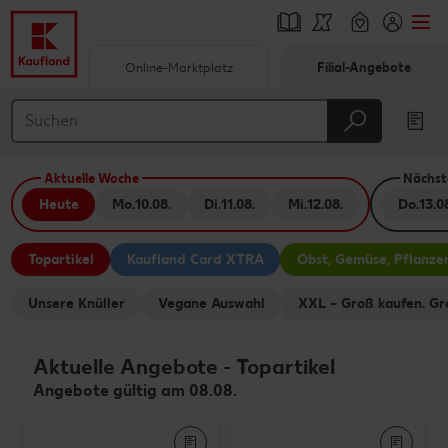
Online-Marktplatz
Filial-Angebote
Springe zu
Hauptinhalt
Aktuelle Woche
Nächst
Footer
Heute
Mo.
10.08.
Di.
11.08.
Mi.
12.08.
Do.
13.0
Schwebender Seitenbereich
Topartikel
Kaufland Card XTRA
Obst, Gemüse, Pflanze
Unsere Knüller
Vegane Auswahl
XXL – Groß kaufen. Gr
Aktuelle Angebote
-
Topartikel
Angebote gültig am 08.08.