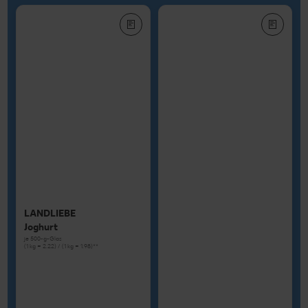
LANDLIEBE
Joghurt
je 500-g-Glas
(1 kg = 2.22) / (1 kg = 1.98)**