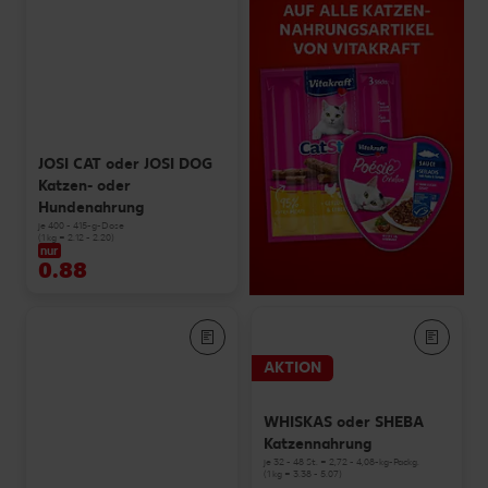
JOSI CAT oder JOSI DOG
Katzen- oder
Hundenahrung
je 400 - 415-g-Dose
(1 kg = 2.12 - 2.20)
nur
0.88
AKTION
WHISKAS oder SHEBA
Katzennahrung
je 32 - 48 St. = 2,72 - 4,08-kg-Packg.
(1 kg = 3.38 - 5.07)