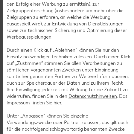
den Erfolg einer Werbung zu ermitteln), zur
Zielgruppenforschung (insbesondere um mehr über die
Zielgruppen zu erfahren, an welche die Werbung
ausgespielt wird), zur Entwicklung von Dienstleistungen
Weitere Angebote anzeigen
sowie zur technischen Sicherung und Optimierung dieser
ROYAL ORANGE
Werbeausspielungen.
Maasdam
je 100 g
Durch einen Klick auf „Ablehnen“ können Sie nur den
-56%
0.69
Einsatz notwendiger Techniken zulassen. Durch einen Klick
1.59
auf „Zustimmen“ stimmen Sie allen Verarbeitungen zu
sämtlichen vorgenannten Zwecken unter Einbindung
sämtlicher genannten Partner zu. Weitere Informationen,
Tiefkühlkost
auch zur Speicherdauer der Daten und zu Ihrem Recht,
Gültig vom 06.08. bis 12.08.
Ihre Einwilligung jederzeit mit Wirkung für die Zukunft zu
widerrufen, finden Sie in den
Datenschutzhinweisen
. Das
Impressum finden Sie
hier.
Unter „Anpassen“ können Sie einzelne
KNÜLLER
Verwendungszwecke oder Partner zulassen; das gilt auch
für die nachfolgend schlagwortartig benannten Zwecke