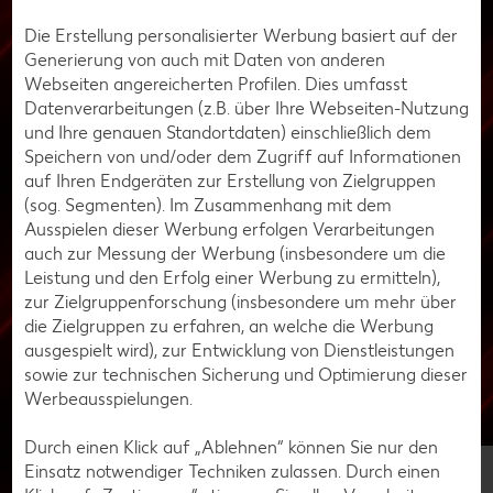
6. Beleuchtung und Deko
Die Erstellung personalisierter Werbung basiert auf der
LED-Lichtleisten: 20 bis 100 Euro.
Generierung von auch mit Daten von anderen
LED-Panels: 100 bis 300 Euro
Webseiten angereicherten Profilen. Dies umfasst
Gaming-Deko wie Polster und Figuren: 50 bis 200 Euro
Datenverarbeitungen (z.B. über Ihre Webseiten-Nutzung
und Ihre genauen Standortdaten) einschließlich dem
7. Sound-System
Speichern von und/oder dem Zugriff auf Informationen
2.1 / 5.1-Lautsprecher-System: 100 bis 500 Euro
auf Ihren Endgeräten zur Erstellung von Zielgruppen
(sog. Segmenten). Im Zusammenhang mit dem
Soundbar: 150 bis 800 Euro
Ausspielen dieser Werbung erfolgen Verarbeitungen
8. Internetverbindung und Router
auch zur Messung der Werbung (insbesondere um die
Leistung und den Erfolg einer Werbung zu ermitteln),
Hochwertiger Gaming-Router: 100 bis 300 Euro
zur Zielgruppenforschung (insbesondere um mehr über
Netzwerkverkabelung / Repeater: 50 bis 200 Euro
die Zielgruppen zu erfahren, an welche die Werbung
9. Sonstiges wie Kabelmanagement oder Kühlsysteme
ausgespielt wird), zur Entwicklung von Dienstleistungen
sowie zur technischen Sicherung und Optimierung dieser
Kabelmanagement-Zubehör: 20 bis 100 Euro
Werbeausspielungen.
Zusätzliche Kühlung wie Lüfter oder Wasserkühlung:
50 bis 300 Euro, je nach Modell und Kühlleistung noch
Durch einen Klick auf „Ablehnen“ können Sie nur den
teurer
Einsatz notwendiger Techniken zulassen. Durch einen