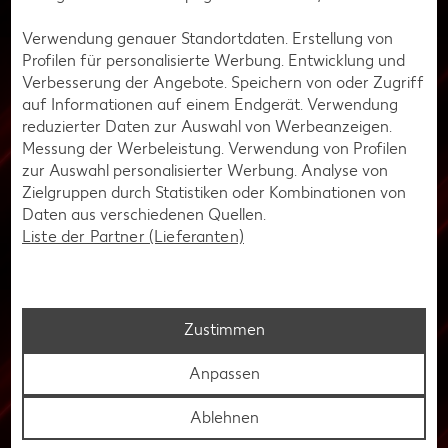
und andere Peripheriegeräte gebraucht, zum Beispiel
refurbished oder über ein Kleinanzeigenportal. Auch
Verwendung genauer Standortdaten. Erstellung von
Rabattaktionen wie du sie beispielsweise am Black Friday
Profilen für personalisierte Werbung. Entwicklung und
findest, können eine gute Alternative darstellen. Vielleicht
Verbesserung der Angebote. Speichern von oder Zugriff
reicht dir anfangs auch ein Bildschirm völlig aus. Sitzen
auf Informationen auf einem Endgerät. Verwendung
kannst du zunächst auf einem bereits vorhandenen Stuhl.
reduzierter Daten zur Auswahl von Werbeanzeigen.
So kannst du nach und nach dein Zimmer einrichten und
Messung der Werbeleistung. Verwendung von Profilen
dafür in genau die Teile investieren, die dir gefallen.
zur Auswahl personalisierter Werbung. Analyse von
Zielgruppen durch Statistiken oder Kombinationen von
Daten aus verschiedenen Quellen.
Liste der Partner (Lieferanten)
Ideen und Inspiration
Ideen und Inspiration für dein
Gaming-Zimmer
Zustimmen
Anpassen
Ein gut durchdachtes Gaming-Zimmer sollte sowohl
funktional als auch ästhetisch ansprechend sein. Bedenke
Ablehnen
bei der Planung aber zunächst vor allem die praktischen