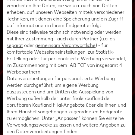
verarbeiten Ihre Daten, die wir u.a. auch von Dritten
4K-Modelle mit hohen Bildwiederholraten sind nach
erheben, auf unseren Webseiten mittels verschiedener
oben keine Grenzen gesetzt
Techniken, mit denen eine Speicherung und ein Zugriff
3. Gaming-Stuhl
auf Informationen in Ihrem Endgerät erfolgt.
Diese sind teilweise technisch notwendig oder werden
Standard-Gaming-Stuhl: 100 bis 300 Euro
mit Ihrer Zustimmung - auch durch Partner (u.a. als
Premium-Gaming-Stuhl: 300 bis 1.000 Euro,
separat
oder
gemeinsam Verantwortliche
) - für
Spitzenmodelle oftmals mehr
komfortable Webseiteneinstellungen, zur Statistik-
4. Schreibtisch
Erstellung oder für personalisierte Werbung verwendet;
im Zusammenhang mit dem IAB TCF von insgesamt
4
Standard-Gaming-Schreibtisch: 100 bis 300 Euro
Werbepartnern.
Ergonomischer / Großer Schreibtisch: 300 bis 800 Euro,
Datenverarbeitungen für personalisierte Werbung
je nach Material noch teurer
werden durchgeführt, um eigene Werbung
auszusteuern und um Dritten die Ausspielung von
5. Peripheriegeräte
Werbung außerhalb der unter filiale.kaufland.de
Gaming-Maus: 50 bis 150 Euro
abrufbaren Kaufland Filial-Angebote über die Ihnen und
Gaming-Tastatur: 70 bis 200 Euro
Ihren Haushaltsangehörigen zugeordneten Endgeräte
zu ermöglichen. Unter „Anpassen“ können Sie einzelne
Headset: 50 bis 300 Euro
Verwendungszwecke zulassen und weitere Angaben zu
Controller: 60 bis 200 Euro für spezielle Modelle
den Datenverarbeitungen finden.