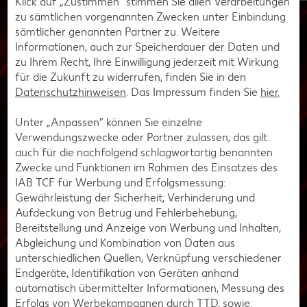
Klick auf „Zustimmen“ stimmen Sie allen Verarbeitungen
zu sämtlichen vorgenannten Zwecken unter Einbindung
Mögliche Kosten bei verschiedenen
sämtlicher genannten Partner zu. Weitere
Konfigurationen
Informationen, auch zur Speicherdauer der Daten und
zu Ihrem Recht, Ihre Einwilligung jederzeit mit Wirkung
Low-Budget-Konfiguration: 2.000 bis 3.500 Euro
für die Zukunft zu widerrufen, finden Sie in den
Mittelklasse-Konfiguration: 4.000 bis 7.000 Euro
Datenschutzhinweisen
. Das Impressum finden Sie
hier.
High-End-Konfiguration: 7.000 bis 15.000 Euro, für die
Unter „Anpassen“ können Sie einzelne
teuersten Konfigurationen gibt es keine Obergrenze
Verwendungszwecke oder Partner zulassen; das gilt
Wichtig: Diese Schätzungen sind natürlich nur Richtwerte.
auch für die nachfolgend schlagwortartig benannten
Je nachdem, ob du zum Beispiel mehrere Monitore
Zwecke und Funktionen im Rahmen des Einsatzes des
verwenden möchtest, spezielle Möbel oder eine besonders
IAB TCF für Werbung und Erfolgsmessung:
aufwendige Deko planst, können die Kosten stark ansteigen
Gewährleistung der Sicherheit, Verhinderung und
oder auch niedriger ausfallen, wenn du gezielt sparst.
Aufdeckung von Betrug und Fehlerbehebung,
Bereitstellung und Anzeige von Werbung und Inhalten,
Abgleichung und Kombination von Daten aus
So kannst du die Kosten senken
unterschiedlichen Quellen, Verknüpfung verschiedener
Natürlich kannst du die Kosten senken, indem du zunächst
Endgeräte, Identifikation von Geräten anhand
auf nicht essenzielle Dinge wie Deko oder besondere
automatisch übermittelter Informationen, Messung des
Lichtquellen verzichtest. Kaufe Bildschirm, Rechner, Maus
Erfolgs von Werbekampagnen durch TTD, sowie: