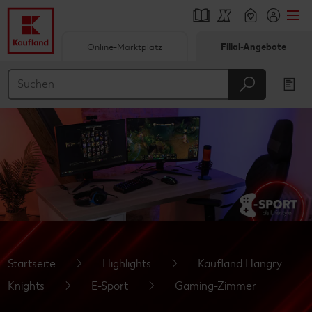
Online-Marktplatz
Filial-Angebote
Springe zu
Hauptinhalt
Footer
Schwebender Seitenbereich
Startseite
Highlights
Kaufland Hangry
Knights
E-Sport
Gaming-Zimmer