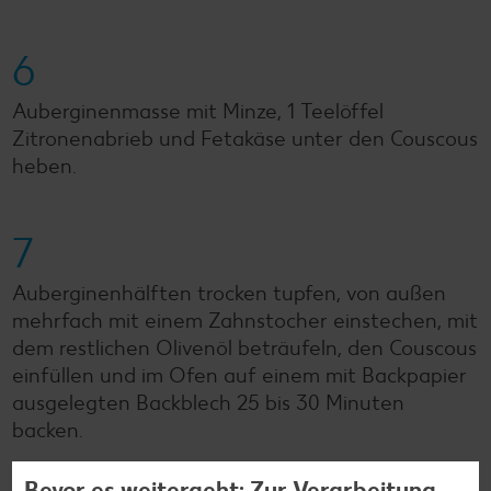
6
Auberginenmasse mit Minze, 1 Teelöffel
Zitronenabrieb und Fetakäse unter den Couscous
heben.
7
Auberginenhälften trocken tupfen, von außen
mehrfach mit einem Zahnstocher einstechen, mit
dem restlichen Olivenöl beträufeln, den Couscous
einfüllen und im Ofen auf einem mit Backpapier
ausgelegten Backblech 25 bis 30 Minuten
backen.
Bevor es weitergeht: Zur Verarbeitung