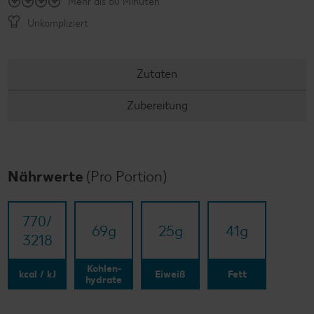
Mehr als 60 Minuten
Unkompliziert
Zutaten
Zubereitung
Nährwerte
(Pro Portion)
770/​
69
g
25
g
41
g
3218
Kohlen-
kcal / kJ
Eiweiß
Fett
hydrate