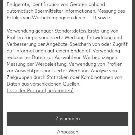
Cocktail-Rezepte
Endgeräte, Identifikation von Geräten anhand
automatisch übermittelter Informationen, Messung des
Avocado-Rezepte
Erfolgs von Werbekampagnen durch TTD, sowie:
Erdbeer-Rezepte
Verwendung genauer Standortdaten. Erstellung von
Blaubeer-Rezepte
Profilen für personalisierte Werbung. Entwicklung und
Bananen-Rezepte
Verbesserung der Angebote. Speichern von oder Zugriff
auf Informationen auf einem Endgerät. Verwendung
reduzierter Daten zur Auswahl von Werbeanzeigen.
Messung der Werbeleistung. Verwendung von Profilen
zur Auswahl personalisierter Werbung. Analyse von
Zurück zu allen Rezepten
Zielgruppen durch Statistiken oder Kombinationen von
Daten aus verschiedenen Quellen.
Liste der Partner (Lieferanten)
Zustimmen
Anpassen