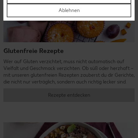
Ablehnen
Glutenfreie Rezepte
Wer auf Gluten verzichtet, muss nicht automatisch auf
Vielfalt und Geschmack verzichten. Ob süß oder herzhaft –
mit unseren glutenfreien Rezepten zauberst du dir Gerichte,
die nicht nur verträglich, sondern auch richtig lecker sind.
Rezepte entdecken