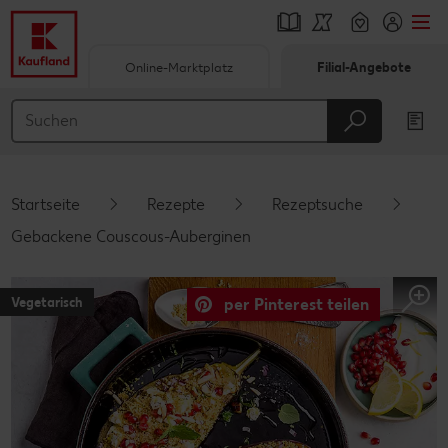
Online-Marktplatz
Filial-Angebote
Springe zu
Hauptinhalt
Footer
Startseite
Rezepte
Rezeptsuche
Schwebender Seitenbereich
Gebackene Couscous-Auberginen
Vegetarisch
per Pinterest teilen