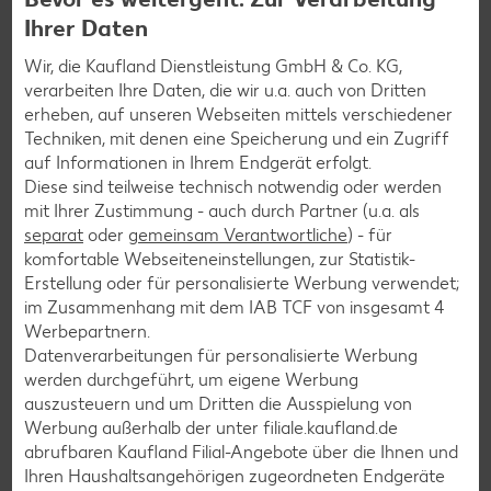
8
Ihrer Daten
Joghurt mit Salz, restlichem Zitronensaft und -
Wir, die Kaufland Dienstleistung GmbH & Co. KG,
verarbeiten Ihre Daten, die wir u.a. auch von Dritten
abrieb glattrühren. Auberginen aus den Ofen
erheben, auf unseren Webseiten mittels verschiedener
nehmen, mit Joghurt beträufeln und mit
Techniken, mit denen eine Speicherung und ein Zugriff
Granatapfelkernen bestreut servieren.
auf Informationen in Ihrem Endgerät erfolgt.
Diese sind teilweise technisch notwendig oder werden
mit Ihrer Zustimmung - auch durch Partner (u.a. als
separat
oder
gemeinsam Verantwortliche
) - für
Zurück zur Übersicht
komfortable Webseiteneinstellungen, zur Statistik-
Erstellung oder für personalisierte Werbung verwendet;
im Zusammenhang mit dem IAB TCF von insgesamt
4
Werbepartnern.
Datenverarbeitungen für personalisierte Werbung
werden durchgeführt, um eigene Werbung
Weitere interessante
auszusteuern und um Dritten die Ausspielung von
Werbung außerhalb der unter filiale.kaufland.de
Rezeptkategorien
abrufbaren Kaufland Filial-Angebote über die Ihnen und
Ihren Haushaltsangehörigen zugeordneten Endgeräte