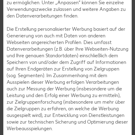
zu ermöglichen. Unter „Anpassen“ können Sie einzelne
Verwendungszwecke zulassen und weitere Angaben zu
Burger-Rezepte
den Datenverarbeitungen finden.
Pizza-Rezepte
Die Erstellung personalisierter Werbung basiert auf der
Pasta-Rezepte
Generierung von auch mit Daten von anderen
Webseiten angereicherten Profilen. Dies umfasst
Sushi-Rezepte
Datenverarbeitungen (z.B. über Ihre Webseiten-Nutzung
Raclette-Rezepte
und Ihre genauen Standortdaten) einschließlich dem
Speichern von und/oder dem Zugriff auf Informationen
Flammkuchen-Rezepte
auf Ihren Endgeräten zur Erstellung von Zielgruppen
Frühstücksrezepte
(sog. Segmenten). Im Zusammenhang mit dem
Ausspielen dieser Werbung erfolgen Verarbeitungen
auch zur Messung der Werbung (insbesondere um die
Salat-Rezepte
Leistung und den Erfolg einer Werbung zu ermitteln),
zur Zielgruppenforschung (insbesondere um mehr über
Spargel-Rezepte
die Zielgruppen zu erfahren, an welche die Werbung
Fleisch-Rezepte
ausgespielt wird), zur Entwicklung von Dienstleistungen
sowie zur technischen Sicherung und Optimierung dieser
Fisch-Rezepte
Werbeausspielungen.
Geflügel-Rezepte