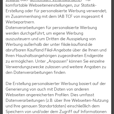
komfortable Webseiteneinstellungen, zur Statistik-
Erstellung oder für personalisierte Werbung verwendet;
im Zusammenhang mit dem IAB TCF von insgesamt
4
Burger-Rezepte
Werbepartnern.
Pizza-Rezepte
Datenverarbeitungen für personalisierte Werbung
werden durchgeführt, um eigene Werbung
Pasta-Rezepte
auszusteuern und um Dritten die Ausspielung von
Sushi-Rezepte
Werbung außerhalb der unter filiale.kaufland.de
abrufbaren Kaufland Filial-Angebote über die Ihnen und
Raclette-Rezepte
Ihren Haushaltsangehörigen zugeordneten Endgeräte
Flammkuchen-Rezepte
zu ermöglichen. Unter „Anpassen“ können Sie einzelne
Verwendungszwecke zulassen und weitere Angaben zu
Frühstücksrezepte
den Datenverarbeitungen finden.
Die Erstellung personalisierter Werbung basiert auf der
Salat-Rezepte
Generierung von auch mit Daten von anderen
Spargel-Rezepte
Webseiten angereicherten Profilen. Dies umfasst
Datenverarbeitungen (z.B. über Ihre Webseiten-Nutzung
Fleisch-Rezepte
und Ihre genauen Standortdaten) einschließlich dem
Fisch-Rezepte
Speichern von und/oder dem Zugriff auf Informationen