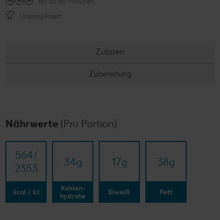
Bis zu 60 Minuten
Unkompliziert
Zutaten
Zubereitung
Nährwerte
(Pro Portion)
564/​
34
g
17
g
38
g
2353
Kohlen-
kcal / kJ
Eiweiß
Fett
hydrate