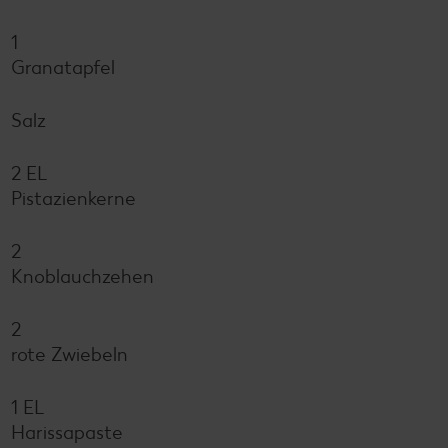
1
Granatapfel
Salz
2 EL
Pistazienkerne
2
Knoblauchzehen
2
rote Zwiebeln
1 EL
Harissapaste