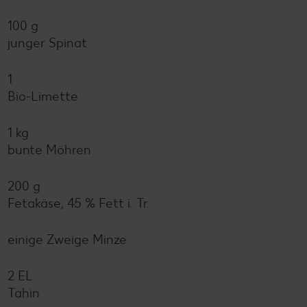
100 g
junger Spinat
1
Bio-Limette
1 kg
bunte Möhren
200 g
Fetakäse, 45 % Fett i. Tr.
einige Zweige Minze
2 EL
Tahin