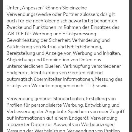
Unter „Anpassen“ können Sie einzelne
Cocktail-Rezepte
Verwendungszwecke oder Partner zulassen; das gilt
Avocado-Rezepte
auch für die nachfolgend schlagwortartig benannten
Zwecke und Funktionen im Rahmen des Einsatzes des
Erdbeer-Rezepte
IAB TCF für Werbung und Erfolgsmessung:
Blaubeer-Rezepte
Gewährleistung der Sicherheit, Verhinderung und
Aufdeckung von Betrug und Fehlerbehebung,
Bananen-Rezepte
Bereitstellung und Anzeige von Werbung und Inhalten,
Abgleichung und Kombination von Daten aus
unterschiedlichen Quellen, Verknüpfung verschiedener
Endgeräte, Identifikation von Geräten anhand
Zurück zu allen Rezepten
automatisch übermittelter Informationen, Messung des
Erfolgs von Werbekampagnen durch TTD, sowie:
Verwendung genauer Standortdaten. Erstellung von
Profilen für personalisierte Werbung. Entwicklung und
Verbesserung der Angebote. Speichern von oder Zugriff
auf Informationen auf einem Endgerät. Verwendung
reduzierter Daten zur Auswahl von Werbeanzeigen.
Messung der Werbeleistung. Verwendung von Profilen