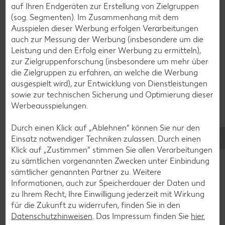
auf Ihren Endgeräten zur Erstellung von Zielgruppen
Geflügel-Rezepte
(sog. Segmenten). Im Zusammenhang mit dem
Lamm-Rezepte
Ausspielen dieser Werbung erfolgen Verarbeitungen
auch zur Messung der Werbung (insbesondere um die
Grill-Rezepte
Leistung und den Erfolg einer Werbung zu ermitteln),
zur Zielgruppenforschung (insbesondere um mehr über
die Zielgruppen zu erfahren, an welche die Werbung
Muffin-Rezepte
ausgespielt wird), zur Entwicklung von Dienstleistungen
Apfelkuchen-Rezepte
sowie zur technischen Sicherung und Optimierung dieser
Werbeausspielungen.
Schokokuchen-Rezepte
Torten-Rezepte
Durch einen Klick auf „Ablehnen“ können Sie nur den
Einsatz notwendiger Techniken zulassen. Durch einen
Eis-Rezepte
Klick auf „Zustimmen“ stimmen Sie allen Verarbeitungen
Pfannkuchen-Rezepte
zu sämtlichen vorgenannten Zwecken unter Einbindung
sämtlicher genannten Partner zu. Weitere
Plätzchen-Rezepte
Informationen, auch zur Speicherdauer der Daten und
zu Ihrem Recht, Ihre Einwilligung jederzeit mit Wirkung
für die Zukunft zu widerrufen, finden Sie in den
Smoothie-Rezepte
Datenschutzhinweisen
. Das Impressum finden Sie
hier.
Bowle-Rezepte