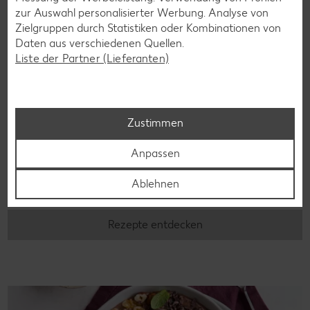
zur Auswahl personalisierter Werbung. Analyse von
Zielgruppen durch Statistiken oder Kombinationen von
Daten aus verschiedenen Quellen.
Liste der Partner (Lieferanten)
Zustimmen
Glutenfreie Rezepte
Wer auf Gluten verzichtet, muss nicht automatisch auf
Anpassen
Vielfalt und Geschmack verzichten. Ob süß oder herzhaft –
mit unseren glutenfreien Rezepten zauberst du dir Gerichte,
Ablehnen
die nicht nur verträglich, sondern auch richtig lecker sind.
Rezepte entdecken