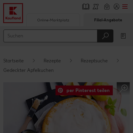
Online-Marktplatz
Filial-Angebote
Springe zu
Hauptinhalt
Footer
Startseite
Rezepte
Rezeptsuche
Schwebender Seitenbereich
Gedeckter Apfelkuchen
per Pinterest teilen