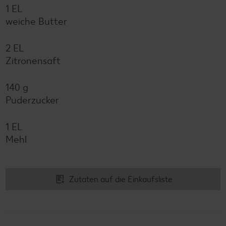
1 EL
weiche Butter
2 EL
Zitronensaft
140 g
Puderzucker
1 EL
Mehl
Zutaten auf die Einkaufsliste