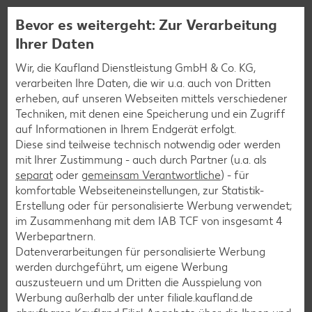
Bevor es weitergeht: Zur Verarbeitung
10
Ihrer Daten
Abschließend den vorbereiteten Teigdeckel
Wir, die Kaufland Dienstleistung GmbH & Co. KG,
vorsichtig mithilfe der Frischhaltefolie umdrehen,
verarbeiten Ihre Daten, die wir u.a. auch von Dritten
auf die Apfelmasse legen und Frischhaltefolie
erheben, auf unseren Webseiten mittels verschiedener
abziehen.
Techniken, mit denen eine Speicherung und ein Zugriff
auf Informationen in Ihrem Endgerät erfolgt.
Diese sind teilweise technisch notwendig oder werden
11
mit Ihrer Zustimmung - auch durch Partner (u.a. als
separat
oder
gemeinsam Verantwortliche
) - für
komfortable Webseiteneinstellungen, zur Statistik-
Apfelkuchen nun im vorgeheizten Backofen bei
Erstellung oder für personalisierte Werbung verwendet;
180 °C Ober- und Unterhitze im unteren Drittel
im Zusammenhang mit dem IAB TCF von insgesamt
4
für 45 bis 50 Minuten backen. Anschließend
Werbepartnern.
vollständig abkühlen lassen.
Datenverarbeitungen für personalisierte Werbung
werden durchgeführt, um eigene Werbung
auszusteuern und um Dritten die Ausspielung von
12
Werbung außerhalb der unter filiale.kaufland.de