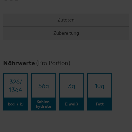
Zutaten
Zubereitung
Nährwerte
(Pro Portion)
326/​
56
g
3
g
10
g
1364
Kohlen-
kcal / kJ
Eiweiß
Fett
hydrate