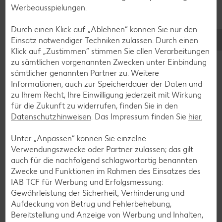
Werbeausspielungen.
Rezeptkategorien
Durch einen Klick auf „Ablehnen“ können Sie nur den
Einsatz notwendiger Techniken zulassen. Durch einen
Klick auf „Zustimmen“ stimmen Sie allen Verarbeitungen
zu sämtlichen vorgenannten Zwecken unter Einbindung
Burger-Rezepte
sämtlicher genannten Partner zu. Weitere
Pizza-Rezepte
Informationen, auch zur Speicherdauer der Daten und
zu Ihrem Recht, Ihre Einwilligung jederzeit mit Wirkung
Pasta-Rezepte
für die Zukunft zu widerrufen, finden Sie in den
Sushi-Rezepte
Datenschutzhinweisen
. Das Impressum finden Sie
hier.
Raclette-Rezepte
Unter „Anpassen“ können Sie einzelne
Flammkuchen-Rezepte
Verwendungszwecke oder Partner zulassen; das gilt
auch für die nachfolgend schlagwortartig benannten
Frühstücksrezepte
Zwecke und Funktionen im Rahmen des Einsatzes des
IAB TCF für Werbung und Erfolgsmessung:
Gewährleistung der Sicherheit, Verhinderung und
Salat-Rezepte
Aufdeckung von Betrug und Fehlerbehebung,
Spargel-Rezepte
Bereitstellung und Anzeige von Werbung und Inhalten,