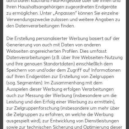
abrufbaren Kaufland Filial-Angebote über die Ihnen und
Für den Guss Puderzucker mit Zitronensaft
Ihren Haushaltsangehörigen zugeordneten Endgeräte
vermischen und mit einem Küchenpinsel auf die
zu ermöglichen. Unter „Anpassen“ können Sie einzelne
Verwendungszwecke zulassen und weitere Angaben zu
Oberfläche des Apfelkuchens streichen.
den Datenverarbeitungen finden.
Die Erstellung personalisierter Werbung basiert auf der
Generierung von auch mit Daten von anderen
Webseiten angereicherten Profilen. Dies umfasst
Rezeptvideo
Datenverarbeitungen (z.B. über Ihre Webseiten-Nutzung
und Ihre genauen Standortdaten) einschließlich dem
Speichern von und/oder dem Zugriff auf Informationen
auf Ihren Endgeräten zur Erstellung von Zielgruppen
(sog. Segmenten). Im Zusammenhang mit dem
Zurück zur Übersicht
Ausspielen dieser Werbung erfolgen Verarbeitungen
auch zur Messung der Werbung (insbesondere um die
Leistung und den Erfolg einer Werbung zu ermitteln),
zur Zielgruppenforschung (insbesondere um mehr über
die Zielgruppen zu erfahren, an welche die Werbung
ausgespielt wird), zur Entwicklung von Dienstleistungen
Weitere interessante
sowie zur technischen Sicherung und Optimierung dieser