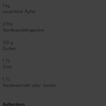
1 kg
säuerliche Äpfel
2 Pck.
Vanillepuddingpulver
120 g
Zucker
1 TL
Zimt
1 TL
Vanilleextrakt oder -zucker
Außerdem