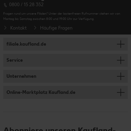
0800 / 15 28 352
Fragen rund um unsere Filialen? Unter der kostenfreien Rufnummer stehen wir von
Montag bis Samstag zwischen 8:00 und 19:00 Uhr zur Verfügung.
Kontakt
Häufige Fragen
filiale.kaufland.de
Service
Unternehmen
Online-Marktplatz Kaufland.de
Abonniere unseren Kaufland-