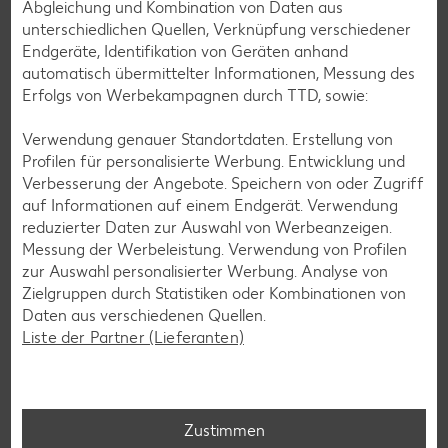
Abgleichung und Kombination von Daten aus
Fleisch-Rezepte
unterschiedlichen Quellen, Verknüpfung verschiedener
Fisch-Rezepte
Endgeräte, Identifikation von Geräten anhand
automatisch übermittelter Informationen, Messung des
Geflügel-Rezepte
Erfolgs von Werbekampagnen durch TTD, sowie:
Lamm-Rezepte
Verwendung genauer Standortdaten. Erstellung von
Grill-Rezepte
Profilen für personalisierte Werbung. Entwicklung und
Verbesserung der Angebote. Speichern von oder Zugriff
auf Informationen auf einem Endgerät. Verwendung
Muffin-Rezepte
reduzierter Daten zur Auswahl von Werbeanzeigen.
Apfelkuchen-Rezepte
Messung der Werbeleistung. Verwendung von Profilen
zur Auswahl personalisierter Werbung. Analyse von
Schokokuchen-Rezepte
Zielgruppen durch Statistiken oder Kombinationen von
Torten-Rezepte
Daten aus verschiedenen Quellen.
Liste der Partner (Lieferanten)
Eis-Rezepte
Pfannkuchen-Rezepte
Plätzchen-Rezepte
Zustimmen