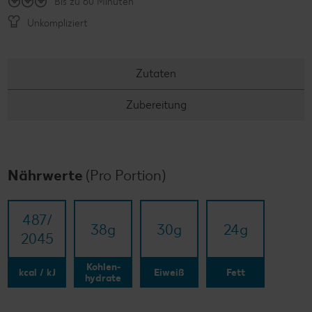
Bis zu 60 Minuten
Unkompliziert
Zutaten
Zubereitung
Nährwerte
(Pro Portion)
487/​
38
g
30
g
24
g
2045
Kohlen-
kcal / kJ
Eiweiß
Fett
hydrate