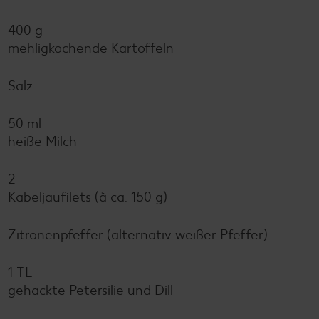
400 g
mehligkochende Kartoffeln
Salz
50 ml
heiße Milch
2
Kabeljaufilets (à ca. 150 g)
Zitronenpfeffer (alternativ weißer Pfeffer)
1 TL
gehackte Petersilie und Dill