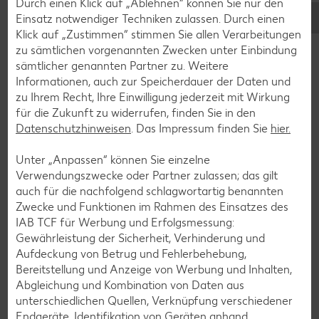
Durch einen Klick auf „Ablehnen“ können Sie nur den
Avocado-Rezepte
Einsatz notwendiger Techniken zulassen. Durch einen
Erdbeer-Rezepte
Klick auf „Zustimmen“ stimmen Sie allen Verarbeitungen
zu sämtlichen vorgenannten Zwecken unter Einbindung
Blaubeer-Rezepte
sämtlicher genannten Partner zu. Weitere
Bananen-Rezepte
Informationen, auch zur Speicherdauer der Daten und
zu Ihrem Recht, Ihre Einwilligung jederzeit mit Wirkung
für die Zukunft zu widerrufen, finden Sie in den
Datenschutzhinweisen
. Das Impressum finden Sie
hier.
Zurück zu allen Rezepten
Unter „Anpassen“ können Sie einzelne
Verwendungszwecke oder Partner zulassen; das gilt
auch für die nachfolgend schlagwortartig benannten
Zwecke und Funktionen im Rahmen des Einsatzes des
IAB TCF für Werbung und Erfolgsmessung:
Gewährleistung der Sicherheit, Verhinderung und
Aufdeckung von Betrug und Fehlerbehebung,
Bereitstellung und Anzeige von Werbung und Inhalten,
Abgleichung und Kombination von Daten aus
unterschiedlichen Quellen, Verknüpfung verschiedener
Endgeräte, Identifikation von Geräten anhand