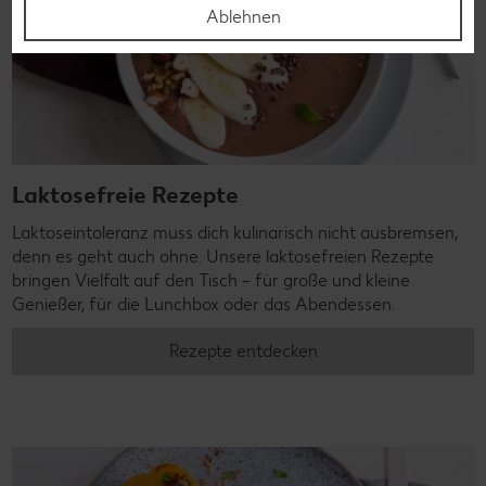
Ablehnen
Laktosefreie Rezepte
Laktoseintoleranz muss dich kulinarisch nicht ausbremsen,
denn es geht auch ohne. Unsere laktosefreien Rezepte
bringen Vielfalt auf den Tisch – für große und kleine
Genießer, für die Lunchbox oder das Abendessen.
Rezepte entdecken