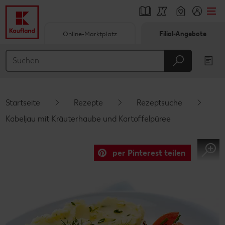
Online-Marktplatz
Filial-Angebote
Springe zu
Hauptinhalt
Footer
Startseite
Rezepte
Rezeptsuche
Schwebender Seitenbereich
Kabeljau mit Kräuterhaube und Kartoffelpüree
per Pinterest teilen