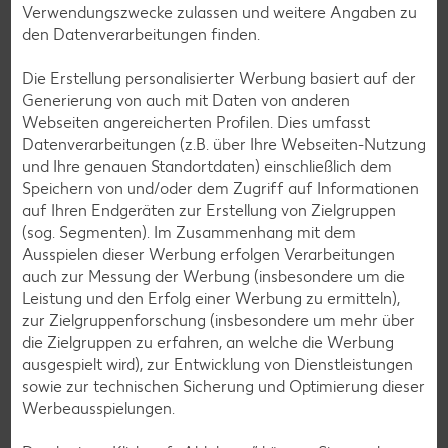
Verwendungszwecke zulassen und weitere Angaben zu
Grill-Rezepte
den Datenverarbeitungen finden.
Die Erstellung personalisierter Werbung basiert auf der
Muffin-Rezepte
Generierung von auch mit Daten von anderen
Webseiten angereicherten Profilen. Dies umfasst
Apfelkuchen-Rezepte
Datenverarbeitungen (z.B. über Ihre Webseiten-Nutzung
Schokokuchen-Rezepte
und Ihre genauen Standortdaten) einschließlich dem
Speichern von und/oder dem Zugriff auf Informationen
Torten-Rezepte
auf Ihren Endgeräten zur Erstellung von Zielgruppen
Eis-Rezepte
(sog. Segmenten). Im Zusammenhang mit dem
Ausspielen dieser Werbung erfolgen Verarbeitungen
Pfannkuchen-Rezepte
auch zur Messung der Werbung (insbesondere um die
Plätzchen-Rezepte
Leistung und den Erfolg einer Werbung zu ermitteln),
zur Zielgruppenforschung (insbesondere um mehr über
die Zielgruppen zu erfahren, an welche die Werbung
Smoothie-Rezepte
ausgespielt wird), zur Entwicklung von Dienstleistungen
sowie zur technischen Sicherung und Optimierung dieser
Bowle-Rezepte
Werbeausspielungen.
Cocktail-Rezepte