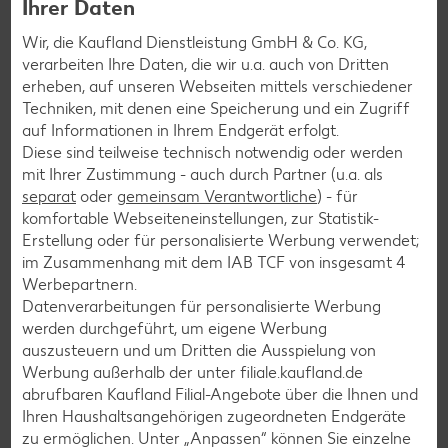
Ihrer Daten
Burger-Rezepte
Wir, die Kaufland Dienstleistung GmbH & Co. KG,
Pizza-Rezepte
verarbeiten Ihre Daten, die wir u.a. auch von Dritten
Pasta-Rezepte
erheben, auf unseren Webseiten mittels verschiedener
Techniken, mit denen eine Speicherung und ein Zugriff
Sushi-Rezepte
auf Informationen in Ihrem Endgerät erfolgt.
Raclette-Rezepte
Diese sind teilweise technisch notwendig oder werden
mit Ihrer Zustimmung - auch durch Partner (u.a. als
Flammkuchen-Rezepte
separat
oder
gemeinsam Verantwortliche
) - für
Frühstücksrezepte
komfortable Webseiteneinstellungen, zur Statistik-
Erstellung oder für personalisierte Werbung verwendet;
im Zusammenhang mit dem IAB TCF von insgesamt
4
Salat-Rezepte
Werbepartnern.
Datenverarbeitungen für personalisierte Werbung
Spargel-Rezepte
werden durchgeführt, um eigene Werbung
Fleisch-Rezepte
auszusteuern und um Dritten die Ausspielung von
Werbung außerhalb der unter filiale.kaufland.de
Fisch-Rezepte
abrufbaren Kaufland Filial-Angebote über die Ihnen und
Geflügel-Rezepte
Ihren Haushaltsangehörigen zugeordneten Endgeräte
zu ermöglichen. Unter „Anpassen“ können Sie einzelne
Lamm-Rezepte