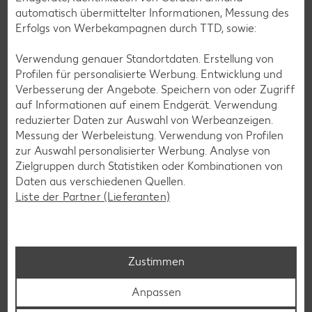
automatisch übermittelter Informationen, Messung des
Erfolgs von Werbekampagnen durch TTD, sowie:
Verwendung genauer Standortdaten. Erstellung von
Profilen für personalisierte Werbung. Entwicklung und
Glutenfreie Rezepte
Verbesserung der Angebote. Speichern von oder Zugriff
auf Informationen auf einem Endgerät. Verwendung
Wer auf Gluten verzichtet, muss nicht automatisch auf
reduzierter Daten zur Auswahl von Werbeanzeigen.
Vielfalt und Geschmack verzichten. Ob süß oder herzhaft –
Messung der Werbeleistung. Verwendung von Profilen
mit unseren glutenfreien Rezepten zauberst du dir Gerichte,
zur Auswahl personalisierter Werbung. Analyse von
die nicht nur verträglich, sondern auch richtig lecker sind.
Zielgruppen durch Statistiken oder Kombinationen von
Daten aus verschiedenen Quellen.
Rezepte entdecken
Liste der Partner (Lieferanten)
Zustimmen
Anpassen