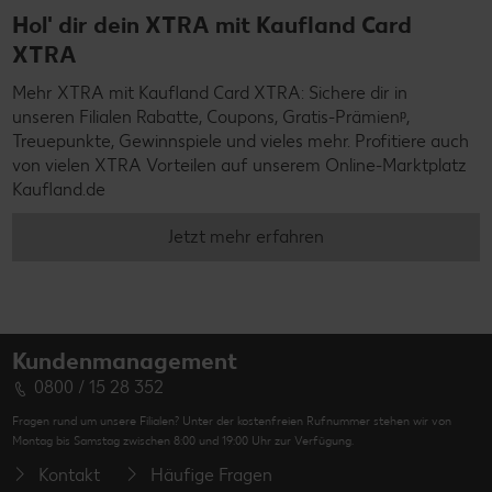
Hol' dir dein XTRA mit Kaufland Card
XTRA
Mehr XTRA mit Kaufland Card XTRA: Sichere dir in
unseren Filialen Rabatte, Coupons, Gratis-Prämienᵖ,
Treuepunkte, Gewinnspiele und vieles mehr. Profitiere auch
von vielen XTRA Vorteilen auf unserem Online-Marktplatz
Kaufland.de
Jetzt mehr erfahren
Kundenmanagement
0800 / 15 28 352
Fragen rund um unsere Filialen? Unter der kostenfreien Rufnummer stehen wir von
Montag bis Samstag zwischen 8:00 und 19:00 Uhr zur Verfügung.
Kontakt
Häufige Fragen