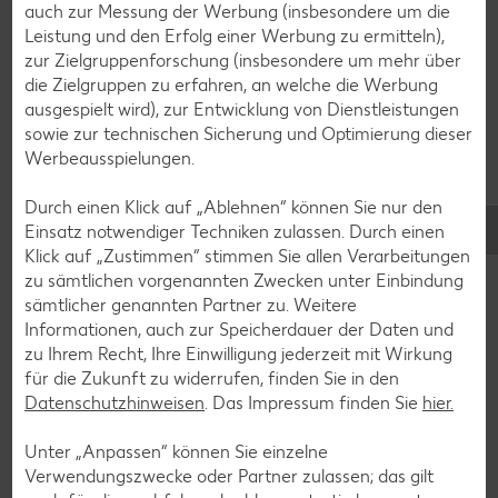
auch zur Messung der Werbung (insbesondere um die
Muffin-Rezepte
Leistung und den Erfolg einer Werbung zu ermitteln),
Apfelkuchen-Rezepte
zur Zielgruppenforschung (insbesondere um mehr über
die Zielgruppen zu erfahren, an welche die Werbung
Schokokuchen-Rezepte
ausgespielt wird), zur Entwicklung von Dienstleistungen
Torten-Rezepte
sowie zur technischen Sicherung und Optimierung dieser
Werbeausspielungen.
Eis-Rezepte
Pfannkuchen-Rezepte
Durch einen Klick auf „Ablehnen“ können Sie nur den
Einsatz notwendiger Techniken zulassen. Durch einen
Plätzchen-Rezepte
Klick auf „Zustimmen“ stimmen Sie allen Verarbeitungen
zu sämtlichen vorgenannten Zwecken unter Einbindung
sämtlicher genannten Partner zu. Weitere
Smoothie-Rezepte
Informationen, auch zur Speicherdauer der Daten und
Bowle-Rezepte
zu Ihrem Recht, Ihre Einwilligung jederzeit mit Wirkung
für die Zukunft zu widerrufen, finden Sie in den
Cocktail-Rezepte
Datenschutzhinweisen
. Das Impressum finden Sie
hier.
Avocado-Rezepte
Unter „Anpassen“ können Sie einzelne
Erdbeer-Rezepte
Verwendungszwecke oder Partner zulassen; das gilt
Blaubeer-Rezepte