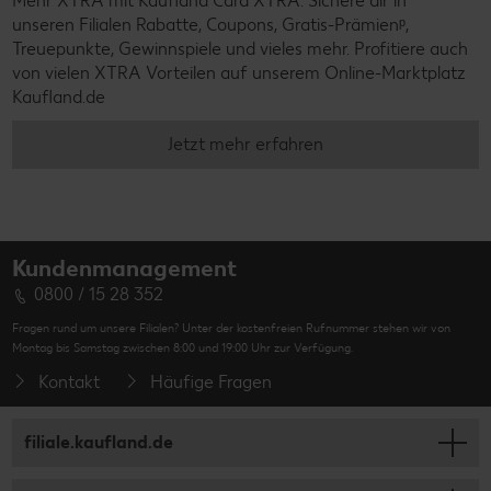
Mehr XTRA mit Kaufland Card XTRA: Sichere dir in
unseren Filialen Rabatte, Coupons, Gratis-Prämienᵖ,
Treuepunkte, Gewinnspiele und vieles mehr. Profitiere auch
von vielen XTRA Vorteilen auf unserem Online-Marktplatz
Kaufland.de
Jetzt mehr erfahren
Kundenmanagement
0800 / 15 28 352
Fragen rund um unsere Filialen? Unter der kostenfreien Rufnummer stehen wir von
Montag bis Samstag zwischen 8:00 und 19:00 Uhr zur Verfügung.
Kontakt
Häufige Fragen
filiale.kaufland.de