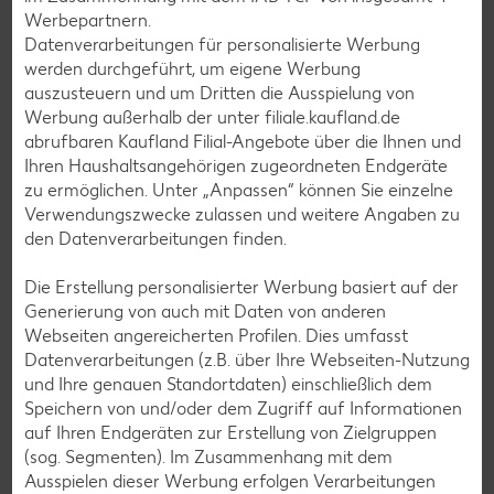
Werbepartnern.
Sushi-Rezepte
Datenverarbeitungen für personalisierte Werbung
werden durchgeführt, um eigene Werbung
Raclette-Rezepte
auszusteuern und um Dritten die Ausspielung von
Flammkuchen-Rezepte
Werbung außerhalb der unter filiale.kaufland.de
abrufbaren Kaufland Filial-Angebote über die Ihnen und
Frühstücksrezepte
Ihren Haushaltsangehörigen zugeordneten Endgeräte
zu ermöglichen. Unter „Anpassen“ können Sie einzelne
Verwendungszwecke zulassen und weitere Angaben zu
Salat-Rezepte
den Datenverarbeitungen finden.
Spargel-Rezepte
Die Erstellung personalisierter Werbung basiert auf der
Fleisch-Rezepte
Generierung von auch mit Daten von anderen
Fisch-Rezepte
Webseiten angereicherten Profilen. Dies umfasst
Datenverarbeitungen (z.B. über Ihre Webseiten-Nutzung
Geflügel-Rezepte
und Ihre genauen Standortdaten) einschließlich dem
Lamm-Rezepte
Speichern von und/oder dem Zugriff auf Informationen
auf Ihren Endgeräten zur Erstellung von Zielgruppen
Grill-Rezepte
(sog. Segmenten). Im Zusammenhang mit dem
Ausspielen dieser Werbung erfolgen Verarbeitungen