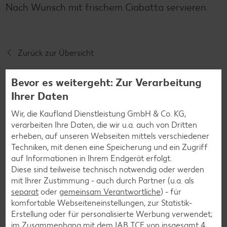
Nach Wunsch mit frischem Ciabatta servieren.
Zurück zur Übersicht
Bevor es weitergeht: Zur Verarbeitung
Ihrer Daten
Wir, die Kaufland Dienstleistung GmbH & Co. KG,
Weitere interessante
verarbeiten Ihre Daten, die wir u.a. auch von Dritten
erheben, auf unseren Webseiten mittels verschiedener
Rezeptkategorien
Techniken, mit denen eine Speicherung und ein Zugriff
auf Informationen in Ihrem Endgerät erfolgt.
Diese sind teilweise technisch notwendig oder werden
mit Ihrer Zustimmung - auch durch Partner (u.a. als
separat
oder
gemeinsam Verantwortliche
) - für
Burger-Rezepte
komfortable Webseiteneinstellungen, zur Statistik-
Pizza-Rezepte
Erstellung oder für personalisierte Werbung verwendet;
im Zusammenhang mit dem IAB TCF von insgesamt
4
Pasta-Rezepte