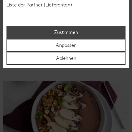
Liste der Partner (Lieferanten)
Glutenfreie Rezepte
Wer auf Gluten verzichtet, muss nicht automatisch auf
Vielfalt und Geschmack verzichten. Ob süß oder herzhaft –
Zustimmen
mit unseren glutenfreien Rezepten zauberst du dir Gerichte,
die nicht nur verträglich, sondern auch richtig lecker sind.
Anpassen
Rezepte entdecken
Ablehnen