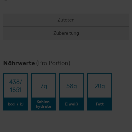
Zutaten
Zubereitung
Nährwerte
(Pro Portion)
438/​
7
g
58
g
20
g
1851
Kohlen-
kcal / kJ
Eiweiß
Fett
hydrate