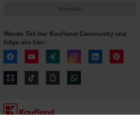
Anmelden
Werde Teil der Kaufland Community und
folge uns hier:
Facebook
YouTube
Xing
Instagram
LinkedIn
Pintere
Kununu
Tiktok
Giphy
WhatsApp
Impressum
Datenschutzhinweise
Cookie-Hinweise
Barrierefreiheitserklärung