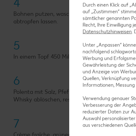
4
Durch einen Klick auf „A
auf „Zustimmen“ stimme
Bohnen putzen, waschen und in Salzwasser 10 
sämtlicher genannten Pa
abtropfen lassen.
Recht, Ihre Einwilligung 
Datenschutzhinweisen
.
5
Unter „Anpassen“ können
nachfolgend schlagwort
In einem Topf 450 Milliliter Brühe aufkochen, 
Werbung und Erfolgsme
Gewährleistung der Sich
und Anzeige von Werbun
6
Quellen, Verknüpfung ve
Informationen, Messung
Polenta mit Salz, Pfeffer und Muskat abschmecke
Verwendung genauer Stan
Whisky ablöschen, restliche Brühe zufügen und
Verbesserung der Angeb
reduzierter Daten zur A
Auswahl personalisierte
7
aus verschiedenen Quel
Crème fraîche, grünen Pfeffer und Sahne in d