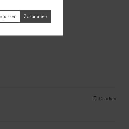
npassen
Zustimmen
ken,
Drucken