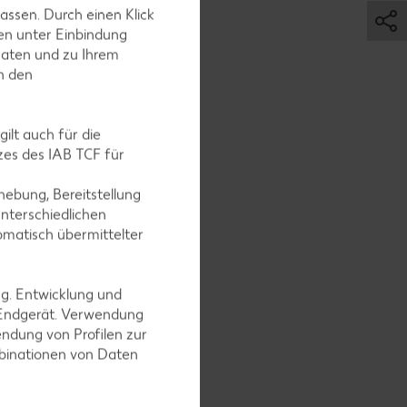
assen. Durch einen Klick
en unter Einbindung
d
Daten und zu Ihrem
in den
ilt auch für die
es des IAB TCF für
en.
ebung, Bereitstellung
nterschiedlichen
omatisch übermittelter
itzen, mit
ng. Entwicklung und
 Endgerät. Verwendung
ndung von Profilen zur
mbinationen von Daten
ken.