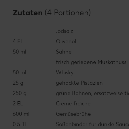
Zutaten
(4 Portionen)
Jodsalz
4 EL
Olivenöl
50 ml
Sahne
frisch geriebene Muskatnuss
50 ml
Whisky
25 g
gehackte Pistazien
250 g
grüne Bohnen, ersatzweise ti
2 EL
Crème fraîche
600 ml
Gemüsebrühe
0.5 TL
Soßenbinder für dunkle Sauc