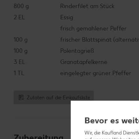
800 g
Rinderfilet am Stück
2 EL
Essig
frisch gemahlener Peffer
100 g
frischer Blattspinat (alternat
100 g
Polentagrieß
3 EL
Granatapfelkerne
1 TL
eingelegter grüner Pfeffer
Zutaten auf die Einkaufsliste
Bevor es weit
Wir, die Kaufland Dienst
Zubereitung