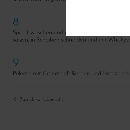
8
Spinat waschen und mit den Bohnen, Salz, Pfeff
salzen, in Scheiben schneiden und mit Whiskys
9
Polenta mit Granatapfelkernen und Pistazien b
Zurück zur Übersicht