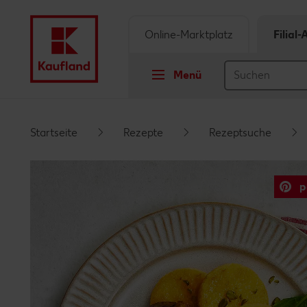
Online-Marktplatz
Filial
Menü
Springe zu
Startseite
Rezepte
Rezeptsuche
Hauptinhalt
p
Footer
Schwebender Seitenbereich