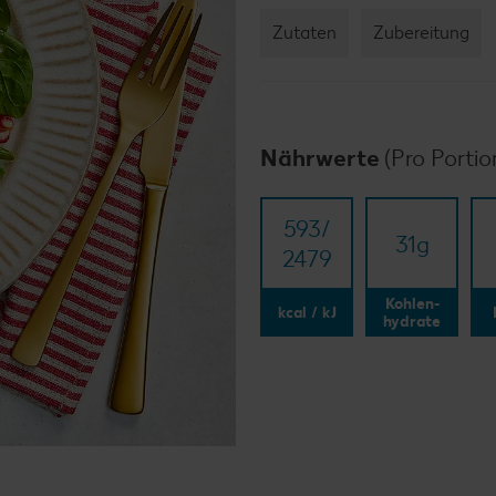
Zutaten
Zubereitung
Nährwerte
(Pro Portio
593/​
31
g
2479
Kohlen-
kcal / kJ
hydrate