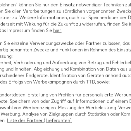
blehnen“ können Sie nur den Einsatz notwendiger Techniken zul
n Sie allen Verarbeitungen zu sämtlichen vorgenannten Zweck
Minuten garen, dann abgießen, kalt abschrecken un
rtner zu. Weitere Informationen, auch zur Speicherdauer der 
jederzeit mit Wirkung für die Zukunft zu widerrufen, finden Sie 
 Das Impressum finden Sie
hier.
 Sie einzelne Verwendungszwecke oder Partner zulassen; das g
artig benannten Zwecke und Funktionen im Rahmen des Einsatz
Grieß einrühren und unter Rühren 4 bis 5 Minuten gar
ssung:
erheit, Verhinderung und Aufdeckung von Betrug und Fehlerbeh
g und Inhalten, Abgleichung und Kombination von Daten aus u
rschiedener Endgeräte, Identifikation von Geräten anhand aut
 des Erfolgs von Werbekampagnen durch TTD, sowie:
n und beiseitestellen. Pfanne mit 2 Esslöffel Öl erh
dortdaten. Erstellung von Profilen für personalisierte Werbu
 3 bis 4 Minuten kochen lassen.
ote. Speichern von oder Zugriff auf Informationen auf einem
uswahl von Werbeanzeigen. Messung der Werbeleistung. Verwe
r Werbung. Analyse von Zielgruppen durch Statistiken oder Ko
len.
Liste der Partner (Lieferanten)
ie Soße geben, aufkochen und mit Soßenbinder andic