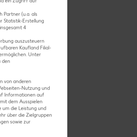
d ein Zugriff auf
 Partner (u.a. als
 Statistik-Erstellung
 insgesamt
4
erbung auszusteuern
ufbaren Kaufland Filial-
ermöglichen. Unter
u den
inuten je
m Rost 20
en von anderen
 Webseiten-Nutzung und
uf Informationen auf
 mit dem Ausspielen
 um die Leistung und
hr über die Zielgruppen
ngen sowie zur