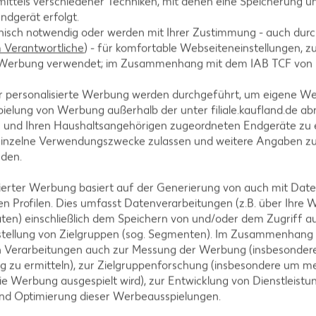
ittels verschiedener Techniken, mit denen eine Speicherung un
ndgerät erfolgt.
hnisch notwendig oder werden mit Ihrer Zustimmung - auch durch
Verantwortliche
) - für komfortable Webseiteneinstellungen, zur
te Werbung verwendet; im Zusammenhang mit dem IAB TCF von
r personalisierte Werbung werden durchgeführt, um eigene W
ielung von Werbung außerhalb der unter filiale.kaufland.de abr
n und Ihren Haushaltsangehörigen zugeordneten Endgeräte zu 
einzelne Verwendungszwecke zulassen und weitere Angaben z
n. 2 Esslöffel Öl erhitzen und das Filet für 2 bis 3 M
nden.
, auf eine doppelt gefaltete Alufolie geben, auf de
isierter Werbung basiert auf der Generierung von auch mit Dat
n Profilen. Dies umfasst Datenverarbeitungen (z.B. über Ihre
ten) einschließlich dem Speichern von und/oder dem Zugriff a
stellung von Zielgruppen (sog. Segmenten). Im Zusammenhang
n Verarbeitungen auch zur Messung der Werbung (insbesondere
ln und 10 bis 15 Minuten ruhen lassen.
g zu ermitteln), zur Zielgruppenforschung (insbesondere um me
ie Werbung ausgespielt wird), zur Entwicklung von Dienstleistu
und Optimierung dieser Werbeausspielungen.