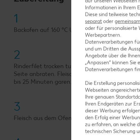
auf unseren Webseiten m
Informationen in Ihrem E
1
Diese sind teilweise tec
separat
oder
gemeinsam 
oder für personalisier
Backofen auf 160 °C Umluft vorheizen.
Werbepartnern.
Datenverarbeitungen fü
und um Dritten die Aussp
2
Angebote über die Ihne
„Anpassen“ können Sie 
Rinderfilet trocken tupfen und mit Pfeffer würze
Datenverarbeitungen fi
Seite anbraten. Fleisch aus der Pfanne nehmen
bis 25 Minuten garen. Pfanne beiseitestellen.
Die Erstellung personal
Webseiten angereicherte
Ihre genauen Standortda
3
Ihren Endgeräten zur Er
dieser Werbung erfolge
Fleisch aus dem Ofen nehmen, in Alufolie wicke
den Erfolg einer Werbun
zu erfahren, an welche d
technischen Sicherung 