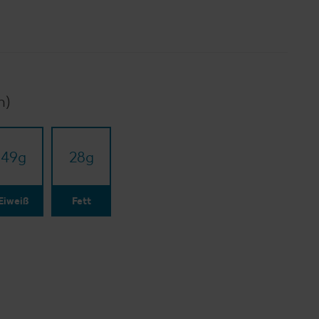
n)
49
g
28
g
Eiweiß
Fett