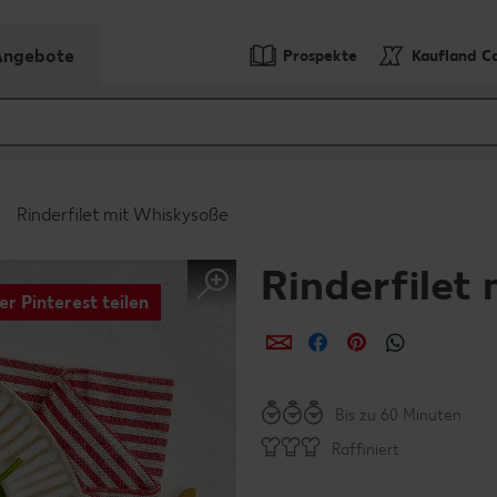
-Angebote
Prospekte
Kaufland C
Rinderfilet mit Whiskysoße
Rinderfilet
er Pinterest teilen
per E-Mail teilen
per Facebook teil
per Pinterest 
per What
Bis zu 60 Minuten
Raffiniert