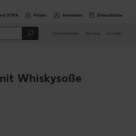
ard XTRA
Filiale:
Anmelden
Einkaufsliste
Unternehmen
Karriere
Kontakt
 mit Whiskysoße
en
teilen
sApp teilen