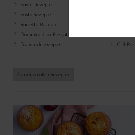
Pasta-Rezepte
Fleisch-
Sushi-Rezepte
Fisch-R
Raclette-Rezepte
Geflüge
Flammkuchen-Rezepte
Lamm-R
Frühstücksrezepte
Grill-Re
Zurück zu allen Rezepten