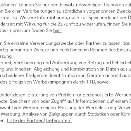
blehnen“ können Sie nur den Einsatz notwendiger Techniken zul
n Sie allen Verarbeitungen zu sämtlichen vorgenannten Zweck
, mit Majoran, Salz und Pfeffer würzen, mit den
rtner zu. Weitere Informationen, auch zur Speicherdauer der 
jederzeit mit Wirkung für die Zukunft zu widerrufen, finden Sie 
 Das Impressum finden Sie
hier.
 Sie einzelne Verwendungszwecke oder Partner zulassen; das g
artig benannten Zwecke und Funktionen im Rahmen des Einsatz
ssung:
erheit, Verhinderung und Aufdeckung von Betrug und Fehlerbeh
g und Inhalten, Abgleichung und Kombination von Daten aus u
rschiedener Endgeräte, Identifikation von Geräten anhand aut
 des Erfolgs von Werbekampagnen durch TTD, sowie:
tegorien
dortdaten. Erstellung von Profilen für personalisierte Werbu
ote. Speichern von oder Zugriff auf Informationen auf einem
uswahl von Werbeanzeigen. Messung der Werbeleistung. Verwe
r Werbung. Analyse von Zielgruppen durch Statistiken oder Ko
ezepte
Muffin-Rezepte
len.
Liste der Partner (Lieferanten)
-Rezepte
Apfelkuchen-Rezepte