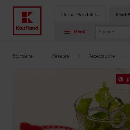
Online-Marktplatz
Filial
Menü
Springe zu
Startseite
Rezepte
Rezeptsuche
Hauptinhalt
p
Footer
Schwebender Seitenbereich