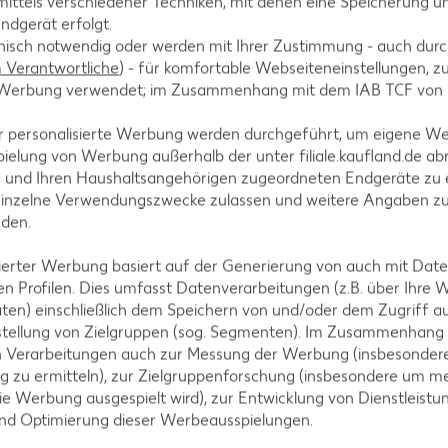
ittels verschiedener Techniken, mit denen eine Speicherung un
ndgerät erfolgt.
uten garen, gut abtropfen lassen, fein zerdrücken und
hnisch notwendig oder werden mit Ihrer Zustimmung - auch durch
Verantwortliche
) - für komfortable Webseiteneinstellungen, zur
rzen.
te Werbung verwendet; im Zusammenhang mit dem IAB TCF von
r personalisierte Werbung werden durchgeführt, um eigene W
ielung von Werbung außerhalb der unter filiale.kaufland.de abr
n und Ihren Haushaltsangehörigen zugeordneten Endgeräte zu 
brigen Sirup verrühren, mit Salz und Pfeffer verrühre
einzelne Verwendungszwecke zulassen und weitere Angaben z
n.
nden.
isierter Werbung basiert auf der Generierung von auch mit Dat
n Profilen. Dies umfasst Datenverarbeitungen (z.B. über Ihre
ten) einschließlich dem Speichern von und/oder dem Zugriff a
 Scheiben mit dem Selleriepüree bestreichen, vorsic
stellung von Zielgruppen (sog. Segmenten). Im Zusammenhang
n. Parmesan darüber streuen und im Backofen 5 Minu
n Verarbeitungen auch zur Messung der Werbung (insbesondere
g zu ermitteln), zur Zielgruppenforschung (insbesondere um me
ie Werbung ausgespielt wird), zur Entwicklung von Dienstleistu
und Optimierung dieser Werbeausspielungen.