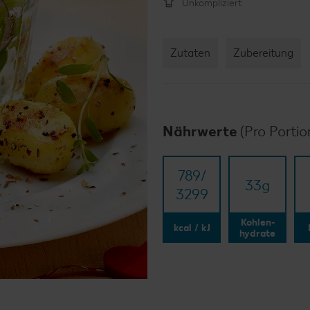
Unkompliziert
Zutaten
Zubereitung
Nährwerte
(Pro Portio
789/​
33
g
3299
Kohlen-
kcal / kJ
hydrate