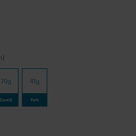
n)
70
g
41
g
Eiweiß
Fett