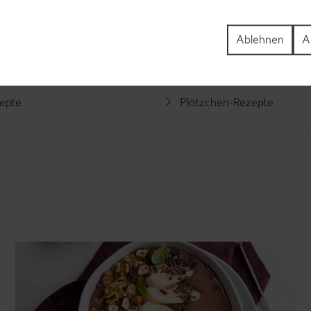
Rezepte
Schokokuchen-Rezepte
ezepte
Torten-Rezepte
Ablehnen
A
l-Rezepte
Eis-Rezepte
ezepte
Pfannkuchen-Rezepte
zepte
Plätzchen-Rezepte