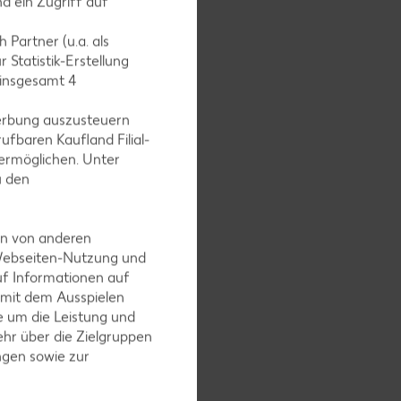
d ein Zugriff auf
 mit 1
 Partner (u.a. als
 Statistik-Erstellung
 insgesamt
4
erbung auszusteuern
ufbaren Kaufland Filial-
ermöglichen. Unter
n. Salat
u den
en von anderen
 Webseiten-Nutzung und
uf Informationen auf
htig
 mit dem Ausspielen
ten
 um die Leistung und
hr über die Zielgruppen
ngen sowie zur