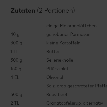
Zutaten
(2 Portionen)
einige Majoranblättchen
40 g
geriebener Parmesan
300 g
kleine Kartoffeln
1 TL
Butter
300 g
Sellerieknolle
150 g
Pflücksalat
4 EL
Olivenöl
Salz, grob geschroteter Pfeff
500 g
Roastbeef
2 TL
Granatapfelsirup, alternativ 