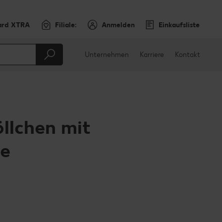
ard XTRA
Filiale:
Anmelden
Einkaufsliste
Unternehmen
Karriere
Kontakt
llchen mit
ee
en
teilen
sApp teilen