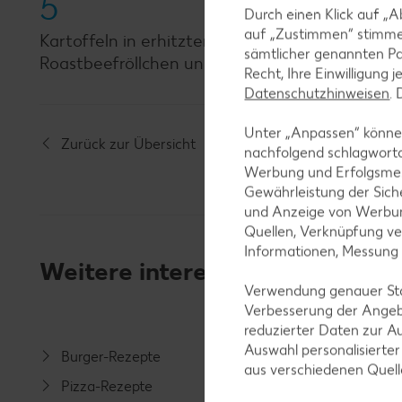
5
Durch einen Klick auf „A
auf „Zustimmen“ stimme
Kartoffeln in erhitzter Butter goldbraun rösten
sämtlicher genannten Pa
Roastbeefröllchen und Salat servieren.
Recht, Ihre Einwilligung 
Datenschutzhinweisen
.
Unter „Anpassen“ können
Zurück zur Übersicht
nachfolgend schlagwort
Werbung und Erfolgsme
Gewährleistung der Sich
und Anzeige von Werbun
Quellen, Verknüpfung ve
Informationen, Messung
Weitere interessante Rezeptka
Verwendung genauer Stan
Verbesserung der Angeb
reduzierter Daten zur A
Auswahl personalisierte
Burger-Rezepte
Salat-R
aus verschiedenen Quel
Pizza-Rezepte
Spargel