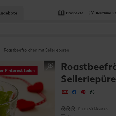
-Angebote
Prospekte
Kaufland C
Roastbeefröllchen mit Selleriepüree
Roastbeefrö
er Pinterest teilen
Selleriepür
per E-Mail teilen
per Facebook teil
per Pinterest 
per What
Bis zu 60 Minuten