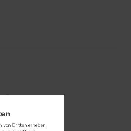
tupfen,
 200 °C
ten
ch von Dritten erheben,