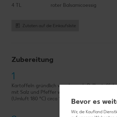
4 TL
roter Balsamicoessig
Zutaten auf die Einkaufsliste
Zubereitung
1
Kartoffeln gründlich waschen, als Pellkartoffel
mit Salz und Pfeffer würzen, in 1 Esslöffel er
(Umluft 180 °C) circa 15 bis 20 Minuten garen.
Bevor es weit
Wir, die Kaufland Dienst