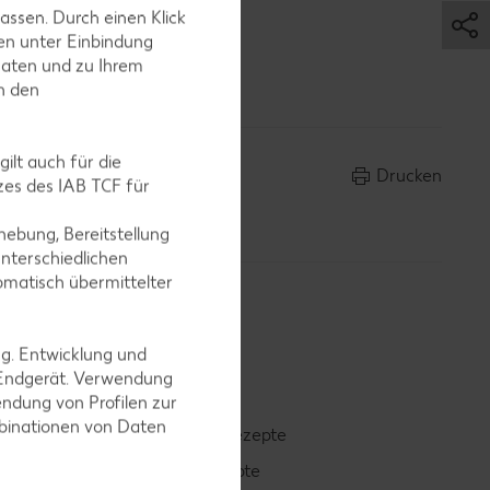
assen. Durch einen Klick
en unter Einbindung
Daten und zu Ihrem
in den
ilt auch für die
Drucken
es des IAB TCF für
ebung, Bereitstellung
nterschiedlichen
omatisch übermittelter
ng. Entwicklung und
 Endgerät. Verwendung
ndung von Profilen zur
mbinationen von Daten
Smoothie-Rezepte
Bowle-Rezepte