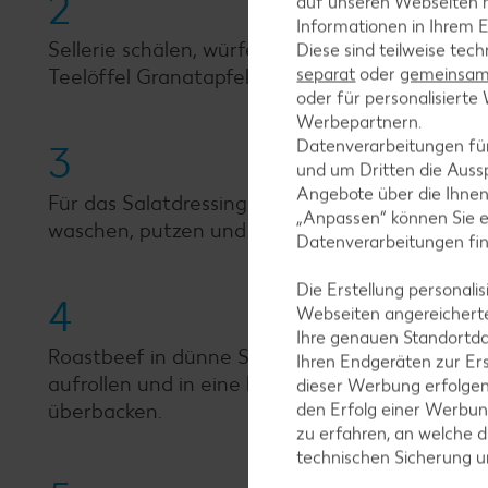
2
auf unseren Webseiten m
Informationen in Ihrem E
Sellerie schälen, würfeln, in Salzwasser 15 Min
Diese sind teilweise tec
separat
oder
gemeinsam 
Teelöffel Granatapfelsirup, Salz und Pfeffer wü
oder für personalisier
Werbepartnern.
Datenverarbeitungen fü
3
und um Dritten die Aussp
Angebote über die Ihne
Für das Salatdressing restliches Öl, Essig und ü
„Anpassen“ können Sie 
waschen, putzen und mit dem Dressing mische
Datenverarbeitungen fi
Die Erstellung personal
4
Webseiten angereicherte
Ihre genauen Standortda
Roastbeef in dünne Scheiben schneiden, 6 bis 8
Ihren Endgeräten zur Er
aufrollen und in eine kleine Auflaufform lege
dieser Werbung erfolge
überbacken.
den Erfolg einer Werbun
zu erfahren, an welche d
technischen Sicherung 