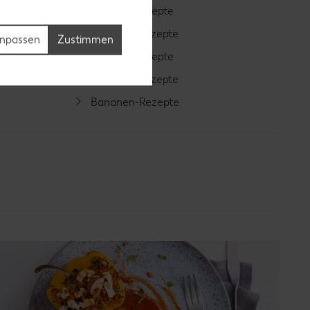
Cocktail-Rezepte
Avocado-Rezepte
npassen
Zustimmen
Erdbeer-Rezepte
Blaubeer-Rezepte
Bananen-Rezepte