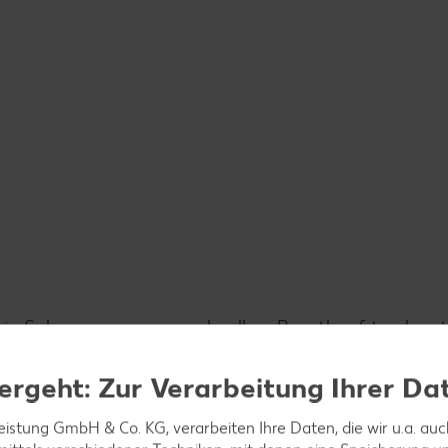
n in Salzwasser garen und pellen. Roastbeef trocken 
hitztem Öl anbraten und im vorgeheizten Backofen bei
ergeht: Zur Verarbeitung Ihrer Da
leistung GmbH & Co. KG, verarbeiten Ihre Daten, die wir u.a. au