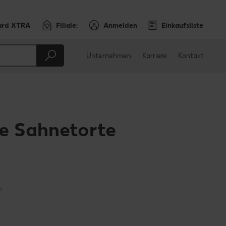
ard XTRA
Filiale:
Anmelden
Einkaufsliste
Unternehmen
Karriere
Kontakt
e Sahnetorte
en
teilen
sApp teilen
n