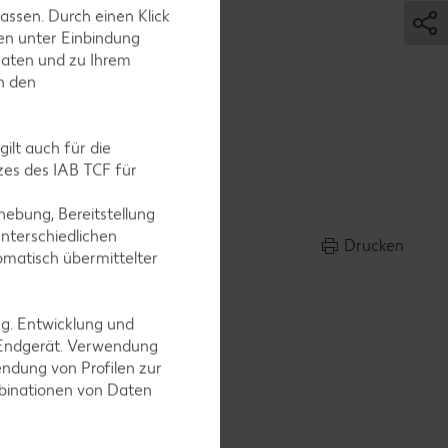
assen. Durch einen Klick
en unter Einbindung
Daten und zu Ihrem
in den
ilt auch für die
es des IAB TCF für
ebung, Bereitstellung
nterschiedlichen
Drucken
omatisch übermittelter
ng. Entwicklung und
 Endgerät. Verwendung
ndung von Profilen zur
mbinationen von Daten