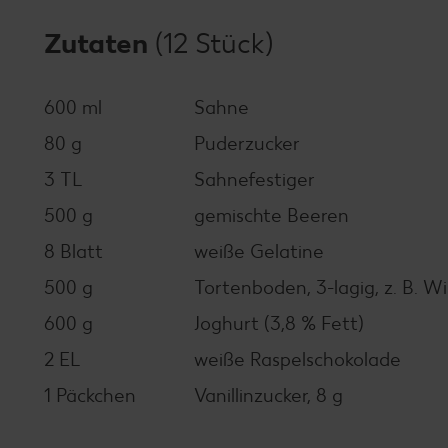
Zutaten
(12 Stück)
600 ml
Sahne
80 g
Puderzucker
3 TL
Sahnefestiger
500 g
gemischte Beeren
8 Blatt
weiße Gelatine
500 g
Tortenboden, 3-lagig, z. B. 
600 g
Joghurt (3,8 % Fett)
2 EL
weiße Raspelschokolade
1 Päckchen
Vanillinzucker, 8 g