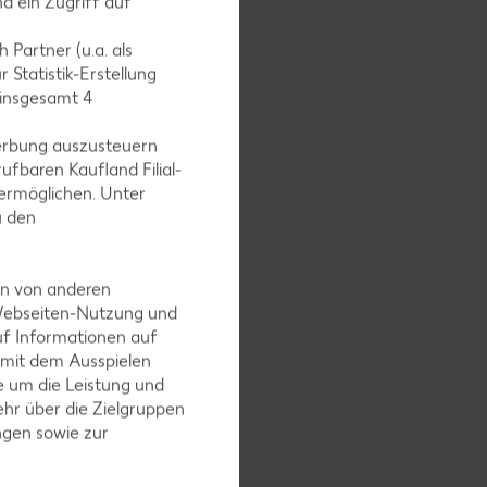
d ein Zugriff auf
 Partner (u.a. als
 Statistik-Erstellung
 insgesamt
4
erbung auszusteuern
ufbaren Kaufland Filial-
ermöglichen. Unter
u den
igen
d Torte
en von anderen
 Webseiten-Nutzung und
uf Informationen auf
 mit dem Ausspielen
 um die Leistung und
streichen.
hr über die Zielgruppen
ngen sowie zur