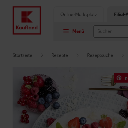
Online-Marktplatz
Filial
Menü
Springe zu
Startseite
Rezepte
Rezeptsuche
Hauptinhalt
p
Footer
Schwebender Seitenbereich