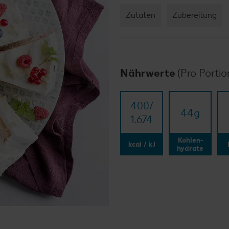
Zutaten
Zubereitung
Nährwerte
(Pro Portio
400/​
44
g
1.674
Kohlen-
kcal / kJ
hydrate