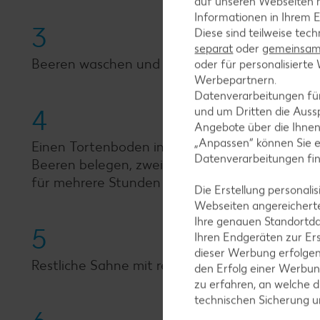
auf unseren Webseiten m
Informationen in Ihrem E
3
Diese sind teilweise tec
separat
oder
gemeinsam 
Beeren waschen und trocken tupfen.
oder für personalisier
Werbepartnern.
Datenverarbeitungen fü
4
und um Dritten die Aussp
Angebote über die Ihne
„Anpassen“ können Sie 
Einen Tortenboden in einen Tortenring geben 
Datenverarbeitungen fi
Beeren belegen, zweiten Boden auflegen und 
für mehrere Stunden in den Kühlschrank stellen
Die Erstellung personal
Webseiten angereicherte
Ihre genauen Standortda
5
Ihren Endgeräten zur Er
dieser Werbung erfolge
Restliche Sahne mit restlichem San Apart und 
den Erfolg einer Werbun
zu erfahren, an welche d
technischen Sicherung 