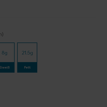
n)
8
g
21.5
g
Eiweiß
Fett