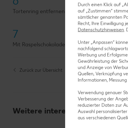
6
Durch einen Klick auf „A
Tortenring entfernen und restliche Beeren ob
auf „Zustimmen“ stimme
sämtlicher genannten Pa
Recht, Ihre Einwilligung 
Datenschutzhinweisen
.
7
Unter „Anpassen“ können
Mit Raspelschokolade und nach Wunsch mit Zitr
nachfolgend schlagwort
Werbung und Erfolgsme
Gewährleistung der Sich
und Anzeige von Werbun
Zurück zur Übersicht
Quellen, Verknüpfung ve
Informationen, Messung
Verwendung genauer Stan
Verbesserung der Angeb
reduzierter Daten zur A
Weitere interessante Rezeptka
Auswahl personalisierte
aus verschiedenen Quel