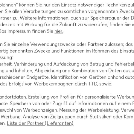
blehnen“ können Sie nur den Einsatz notwendiger Techniken zul
enauf geben.
n Sie allen Verarbeitungen zu sämtlichen vorgenannten Zweck
rtner zu. Weitere Informationen, auch zur Speicherdauer der 
jederzeit mit Wirkung für die Zukunft zu widerrufen, finden Sie 
 Das Impressum finden Sie
hier.
 Sie einzelne Verwendungszwecke oder Partner zulassen; das g
onenmelisse garniert servieren.
artig benannten Zwecke und Funktionen im Rahmen des Einsatz
ssung:
erheit, Verhinderung und Aufdeckung von Betrug und Fehlerbeh
g und Inhalten, Abgleichung und Kombination von Daten aus u
rschiedener Endgeräte, Identifikation von Geräten anhand aut
 des Erfolgs von Werbekampagnen durch TTD, sowie:
dortdaten. Erstellung von Profilen für personalisierte Werbu
ote. Speichern von oder Zugriff auf Informationen auf einem
uswahl von Werbeanzeigen. Messung der Werbeleistung. Verwe
tegorien
r Werbung. Analyse von Zielgruppen durch Statistiken oder Ko
len.
Liste der Partner (Lieferanten)