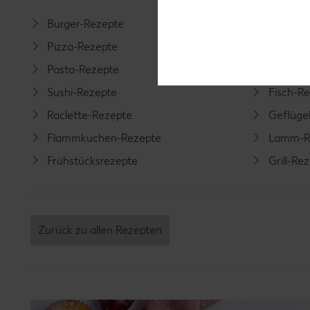
Burger-Rezepte
Salat-R
Pizza-Rezepte
Spargel
Pasta-Rezepte
Fleisch-
Sushi-Rezepte
Fisch-R
Raclette-Rezepte
Geflüge
Flammkuchen-Rezepte
Lamm-R
Frühstücksrezepte
Grill-Re
Zurück zu allen Rezepten