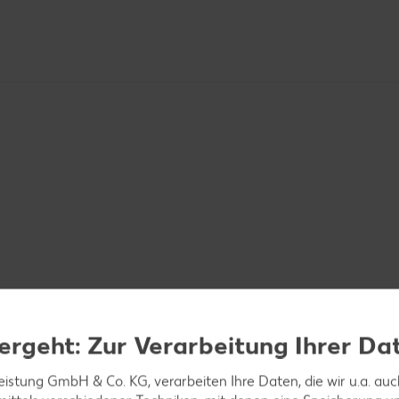
, 60 Gramm Puderzucker und Vanillezucker steif schla
ergeht: Zur Verarbeitung Ihrer Da
d unter den Joghurt rühren. Joghurt- und Sahnemas
leistung GmbH & Co. KG, verarbeiten Ihre Daten, die wir u.a. au