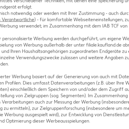
ittels verschiedener Techniken, mit denen eine Speicherung un
ndgerät erfolgt.
hnisch notwendig oder werden mit Ihrer Zustimmung - auch durch
Verantwortliche
) - für komfortable Webseiteneinstellungen, zur
te Werbung verwendet; im Zusammenhang mit dem IAB TCF von
r personalisierte Werbung werden durchgeführt, um eigene W
ielung von Werbung außerhalb der unter filiale.kaufland.de abr
n und Ihren Haushaltsangehörigen zugeordneten Endgeräte zu 
einzelne Verwendungszwecke zulassen und weitere Angaben z
und mit einer Cremeschicht bestreichen und mit ein
nden.
Schichtung wiederholen. Dritten Boden auflegen un
.
isierter Werbung basiert auf der Generierung von auch mit Dat
n Profilen. Dies umfasst Datenverarbeitungen (z.B. über Ihre
ten) einschließlich dem Speichern von und/oder dem Zugriff a
stellung von Zielgruppen (sog. Segmenten). Im Zusammenhang
n Verarbeitungen auch zur Messung der Werbung (insbesondere
restlichem Puderzucker verrühren und auf die Torte 
g zu ermitteln), zur Zielgruppenforschung (insbesondere um me
ie Werbung ausgespielt wird), zur Entwicklung von Dienstleistu
und Optimierung dieser Werbeausspielungen.