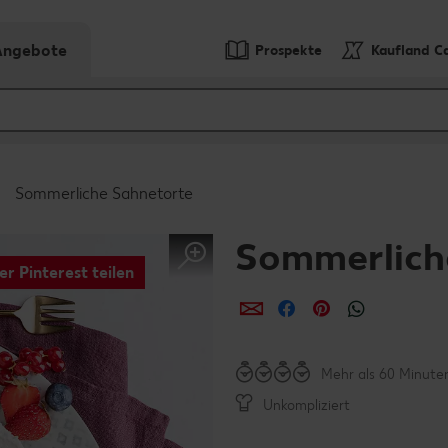
-Angebote
Prospekte
Kaufland C
Sommerliche Sahnetorte
Sommerlich
er Pinterest teilen
per E-Mail teilen
per Facebook teil
per Pinterest 
per What
Mehr als 60 Minute
Unkompliziert