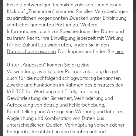
Einsatz notwendiger Techniken zulassen. Durch einen
Klick auf „Zustimmen“ stimmen Sie allen Verarbeitungen
zu sämtlichen vorgenannten Zwecken unter Einbindung
Glutenfreie Rezepte
sämtlicher genannten Partner zu. Weitere
Informationen, auch zur Speicherdauer der Daten und
Wer auf Gluten verzichtet, muss nicht automatisch auf
zu Ihrem Recht, Ihre Einwilligung jederzeit mit Wirkung
Vielfalt und Geschmack verzichten. Ob süß oder herzhaft –
für die Zukunft zu widerrufen, finden Sie in den
mit unseren glutenfreien Rezepten zauberst du dir Gerichte,
Datenschutzhinweisen
. Das Impressum finden Sie
hier.
die nicht nur verträglich, sondern auch richtig lecker sind.
Unter „Anpassen“ können Sie einzelne
Rezepte entdecken
Verwendungszwecke oder Partner zulassen; das gilt
auch für die nachfolgend schlagwortartig benannten
Zwecke und Funktionen im Rahmen des Einsatzes des
IAB TCF für Werbung und Erfolgsmessung:
Gewährleistung der Sicherheit, Verhinderung und
Aufdeckung von Betrug und Fehlerbehebung,
Bereitstellung und Anzeige von Werbung und Inhalten,
Abgleichung und Kombination von Daten aus
unterschiedlichen Quellen, Verknüpfung verschiedener
Endgeräte, Identifikation von Geräten anhand