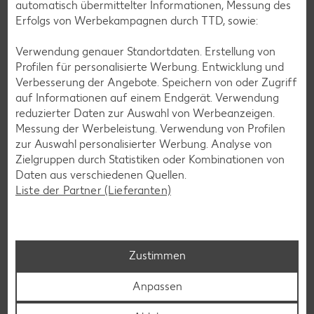
automatisch übermittelter Informationen, Messung des
Erfolgs von Werbekampagnen durch TTD, sowie:
Verwendung genauer Standortdaten. Erstellung von
Profilen für personalisierte Werbung. Entwicklung und
Verbesserung der Angebote. Speichern von oder Zugriff
Laktosefreie Rezepte
auf Informationen auf einem Endgerät. Verwendung
Laktoseintoleranz muss dich kulinarisch nicht ausbremsen,
reduzierter Daten zur Auswahl von Werbeanzeigen.
denn es geht auch ohne. Unsere laktosefreien Rezepte
Messung der Werbeleistung. Verwendung von Profilen
bringen Vielfalt auf den Tisch – für große und kleine
zur Auswahl personalisierter Werbung. Analyse von
Genießer, für die Lunchbox oder das Abendessen.
Zielgruppen durch Statistiken oder Kombinationen von
Daten aus verschiedenen Quellen.
Rezepte entdecken
Liste der Partner (Lieferanten)
Zustimmen
Anpassen