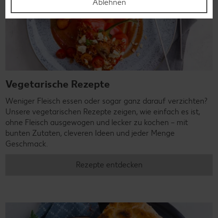
Ablehnen
Vegetarische Rezepte
Weniger Fleisch essen oder sogar ganz darauf verzichten?
Unsere vegetarischen Rezepte zeigen, wie einfach es ist,
ohne Fleisch ausgewogen und lecker zu kochen – mit
bunten Zutaten, cleveren Ideen und jeder Menge
Geschmack.
Rezepte entdecken