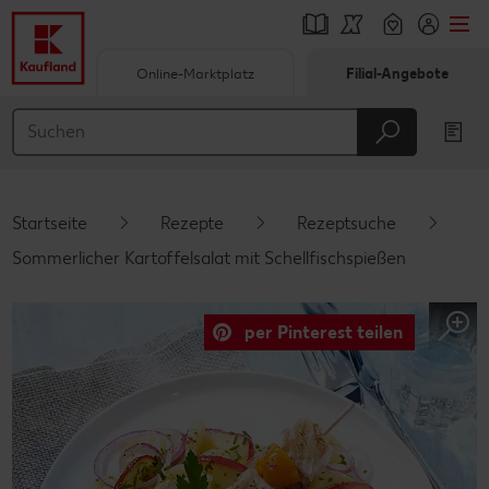
Online-Marktplatz
Filial-Angebote
Springe zu
Hauptinhalt
Footer
Startseite
Rezepte
Rezeptsuche
Schwebender Seitenbereich
Sommerlicher Kartoffelsalat mit Schellfischspießen
per Pinterest teilen