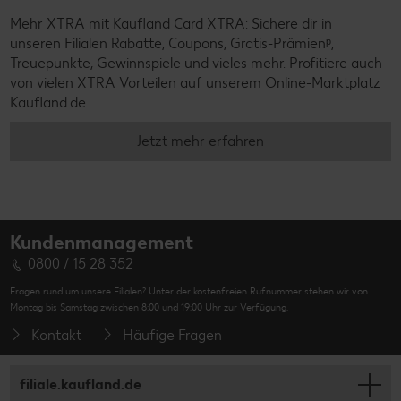
Mehr XTRA mit Kaufland Card XTRA: Sichere dir in
unseren Filialen Rabatte, Coupons, Gratis-Prämienᵖ,
Treuepunkte, Gewinnspiele und vieles mehr. Profitiere auch
von vielen XTRA Vorteilen auf unserem Online-Marktplatz
Kaufland.de
Jetzt mehr erfahren
Kundenmanagement
0800 / 15 28 352
Fragen rund um unsere Filialen? Unter der kostenfreien Rufnummer stehen wir von
Montag bis Samstag zwischen 8:00 und 19:00 Uhr zur Verfügung.
Kontakt
Häufige Fragen
filiale.kaufland.de