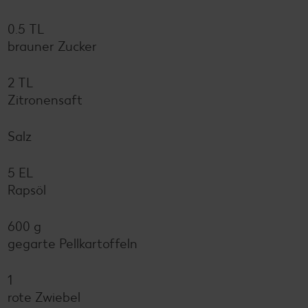
0.5 TL
brauner Zucker
2 TL
Zitronensaft
Salz
5 EL
Rapsöl
600 g
gegarte Pellkartoffeln
1
rote Zwiebel