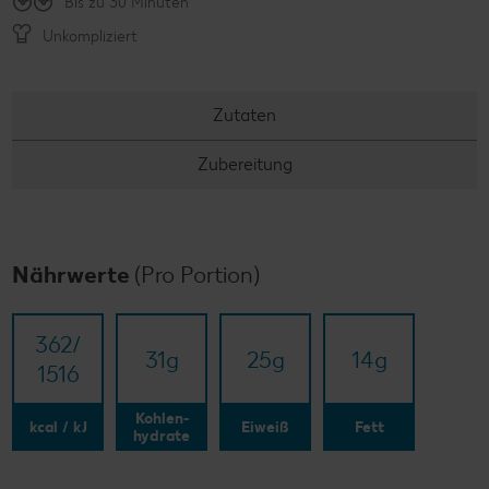
Bis zu 30 Minuten
Unkompliziert
Zutaten
Zubereitung
Nährwerte
(Pro Portion)
362/​
31
g
25
g
14
g
1516
Kohlen-
kcal / kJ
Eiweiß
Fett
hydrate