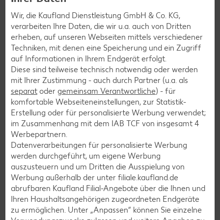
Wir, die Kaufland Dienstleistung GmbH & Co. KG,
Muffin-Rezepte
verarbeiten Ihre Daten, die wir u.a. auch von Dritten
Apfelkuchen-Rezepte
erheben, auf unseren Webseiten mittels verschiedener
Techniken, mit denen eine Speicherung und ein Zugriff
Schokokuchen-Rezepte
auf Informationen in Ihrem Endgerät erfolgt.
Torten-Rezepte
Diese sind teilweise technisch notwendig oder werden
mit Ihrer Zustimmung - auch durch Partner (u.a. als
Eis-Rezepte
separat
oder
gemeinsam Verantwortliche
) - für
Pfannkuchen-Rezepte
komfortable Webseiteneinstellungen, zur Statistik-
Erstellung oder für personalisierte Werbung verwendet;
Plätzchen-Rezepte
im Zusammenhang mit dem IAB TCF von insgesamt
4
Werbepartnern.
Datenverarbeitungen für personalisierte Werbung
Smoothie-Rezepte
werden durchgeführt, um eigene Werbung
Bowle-Rezepte
auszusteuern und um Dritten die Ausspielung von
Werbung außerhalb der unter filiale.kaufland.de
Cocktail-Rezepte
abrufbaren Kaufland Filial-Angebote über die Ihnen und
Avocado-Rezepte
Ihren Haushaltsangehörigen zugeordneten Endgeräte
zu ermöglichen. Unter „Anpassen“ können Sie einzelne
Erdbeer-Rezepte