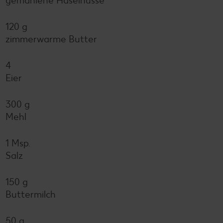
gemahlene Haselnüsse
120 g
zimmerwarme Butter
4
Eier
300 g
Mehl
1 Msp.
Salz
150 g
Buttermilch
50 g