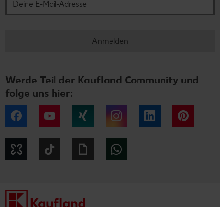
Anmelden
Werde Teil der Kaufland Community und
folge uns hier:
Facebook
YouTube
Xing
Instagram
LinkedIn
Pintere
Kununu
Tiktok
Giphy
WhatsApp