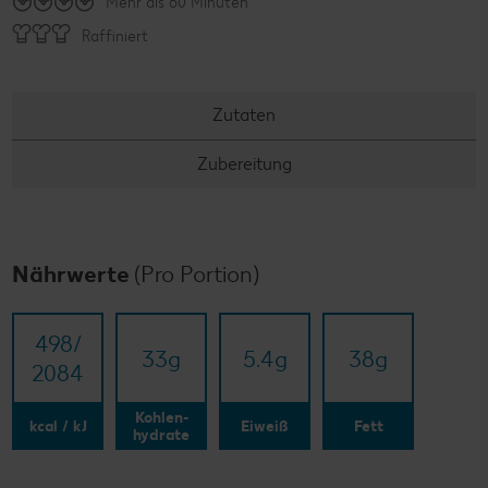
Mehr als 60 Minuten
Raffiniert
Zutaten
Zubereitung
Nährwerte
(Pro Portion)
498/​
33
g
5.4
g
38
g
2084
Kohlen-
kcal / kJ
Eiweiß
Fett
hydrate