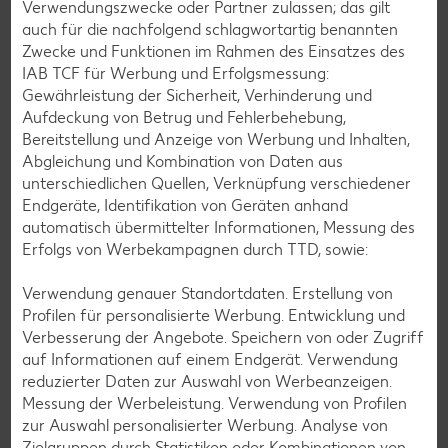
13
Verwendungszwecke oder Partner zulassen; das gilt
auch für die nachfolgend schlagwortartig benannten
Mithilfe des Backformlösers die Tortenringe
Zwecke und Funktionen im Rahmen des Einsatzes des
entfernen. Torte grob mit Buttercreme
IAB TCF für Werbung und Erfolgsmessung:
einstreichen, um die Krümel zu binden.
Gewährleistung der Sicherheit, Verhinderung und
Anschließend 30 Minuten kühlstellen. Erneut mit
Aufdeckung von Betrug und Fehlerbehebung,
Buttercreme einstreichen und weitere 60
Bereitstellung und Anzeige von Werbung und Inhalten,
Abgleichung und Kombination von Daten aus
Minuten kühl stellen.
unterschiedlichen Quellen, Verknüpfung verschiedener
Endgeräte, Identifikation von Geräten anhand
automatisch übermittelter Informationen, Messung des
14
Erfolgs von Werbekampagnen durch TTD, sowie:
Nach der Kühlzeit die Torten mit etwas
Verwendung genauer Standortdaten. Erstellung von
Buttercreme aufeinander stapeln. Die restliche
Profilen für personalisierte Werbung. Entwicklung und
Buttercreme in Spritzbeutel füllen und mit
Verbesserung der Angebote. Speichern von oder Zugriff
diversen Tüllen festlich verzieren. Abschließend
auf Informationen auf einem Endgerät. Verwendung
mit Haselnusskernen garnieren.
reduzierter Daten zur Auswahl von Werbeanzeigen.
Messung der Werbeleistung. Verwendung von Profilen
zur Auswahl personalisierter Werbung. Analyse von
Zielgruppen durch Statistiken oder Kombinationen von