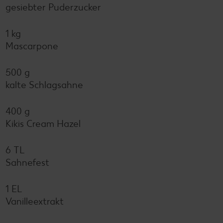
gesiebter Puderzucker
1 kg
Mascarpone
500 g
kalte Schlagsahne
400 g
Kikis Cream Hazel
6 TL
Sahnefest
1 EL
Vanilleextrakt