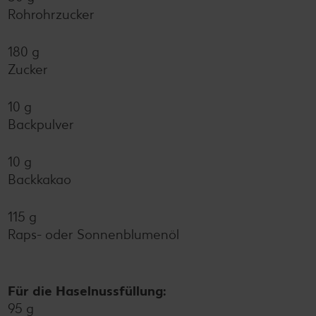
Rohrohrzucker
180 g
Zucker
10 g
Backpulver
10 g
Backkakao
115 g
Raps- oder Sonnenblumenöl
Für die Haselnussfüllung:
95 g