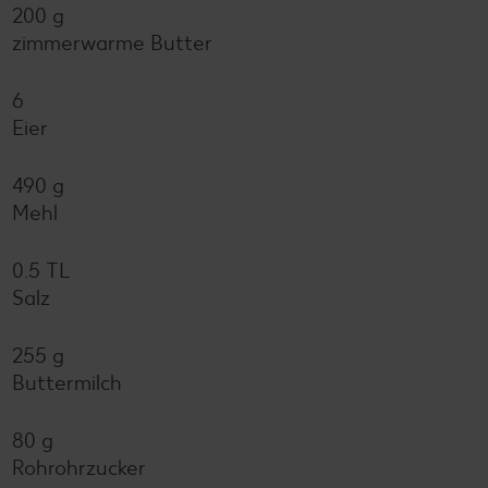
200 g
zimmerwarme Butter
6
Eier
490 g
Mehl
0.5 TL
Salz
255 g
Buttermilch
80 g
Rohrohrzucker