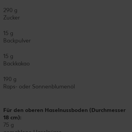
290 g
Zucker
15 g
Backpulver
15 g
Backkakao
190 g
Raps- oder Sonnenblumenöl
Für den oberen Haselnussboden (Durchmesser
18 cm):
75 g