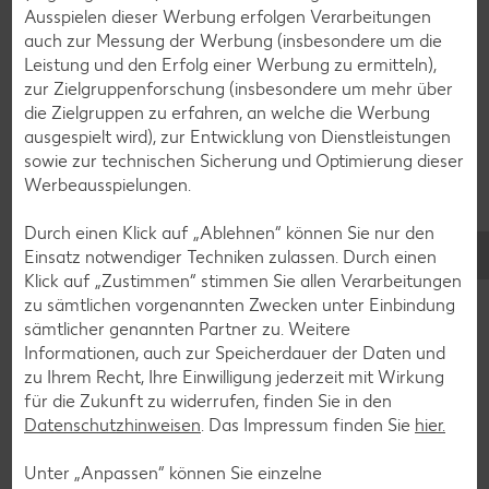
Haselnussfüllung befüllen und glatt verstreichen.
Ausspielen dieser Werbung erfolgen Verarbeitungen
Haselnusskrokant auf die Oberfläche streuen.
auch zur Messung der Werbung (insbesondere um die
Leistung und den Erfolg einer Werbung zu ermitteln),
zur Zielgruppenforschung (insbesondere um mehr über
die Zielgruppen zu erfahren, an welche die Werbung
11
ausgespielt wird), zur Entwicklung von Dienstleistungen
sowie zur technischen Sicherung und Optimierung dieser
Mit dem Schichten weiterverfahren und mit dem
Werbeausspielungen.
letzten Boden abschließen. Die Schritte für die
obere Etage wiederholen.
Durch einen Klick auf „Ablehnen“ können Sie nur den
Einsatz notwendiger Techniken zulassen. Durch einen
Klick auf „Zustimmen“ stimmen Sie allen Verarbeitungen
12
zu sämtlichen vorgenannten Zwecken unter Einbindung
sämtlicher genannten Partner zu. Weitere
Zum Stabilisieren 5 Tortenhölzer in der Höhe der
Informationen, auch zur Speicherdauer der Daten und
Torte in die untere Torte stecken. Beide Torten
zu Ihrem Recht, Ihre Einwilligung jederzeit mit Wirkung
für die Zukunft zu widerrufen, finden Sie in den
für 30 Minuten kühlstellen.
Datenschutzhinweisen
. Das Impressum finden Sie
hier.
Unter „Anpassen“ können Sie einzelne