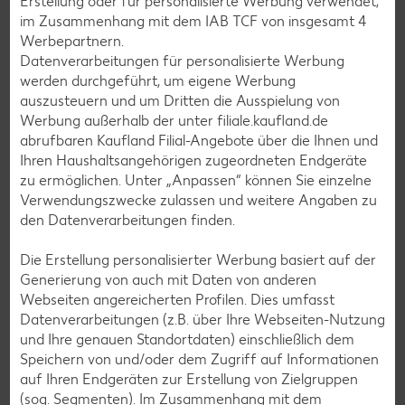
Erstellung oder für personalisierte Werbung verwendet;
hinzufügen und weitere 3 Minuten mixen.
im Zusammenhang mit dem IAB TCF von insgesamt
4
Buttercreme bis zur Weiterverarbeitung bei
Werbepartnern.
Zimmertemperatur stehen lassen.
Datenverarbeitungen für personalisierte Werbung
werden durchgeführt, um eigene Werbung
auszusteuern und um Dritten die Ausspielung von
9
Werbung außerhalb der unter filiale.kaufland.de
abrufbaren Kaufland Filial-Angebote über die Ihnen und
Für die Zusammensetzung der Torte beide
Ihren Haushaltsangehörigen zugeordneten Endgeräte
Böden jeweils zweimal durchschneiden. Die
zu ermöglichen. Unter „Anpassen“ können Sie einzelne
untere Etage nacheinander schichten. Dafür den
Verwendungszwecke zulassen und weitere Angaben zu
den Datenverarbeitungen finden.
Tortenring um den Boden herum spannen.
Buttercreme in einen Spritzbeutel mit Lochtülle
Die Erstellung personalisierter Werbung basiert auf der
füllen.
Generierung von auch mit Daten von anderen
Webseiten angereicherten Profilen. Dies umfasst
Datenverarbeitungen (z.B. über Ihre Webseiten-Nutzung
10
und Ihre genauen Standortdaten) einschließlich dem
Speichern von und/oder dem Zugriff auf Informationen
Je zwei Reihen der Buttercreme am äußeren
auf Ihren Endgeräten zur Erstellung von Zielgruppen
Rand des Tortenringes aufspritzen. Die Mulde mit
(sog. Segmenten). Im Zusammenhang mit dem