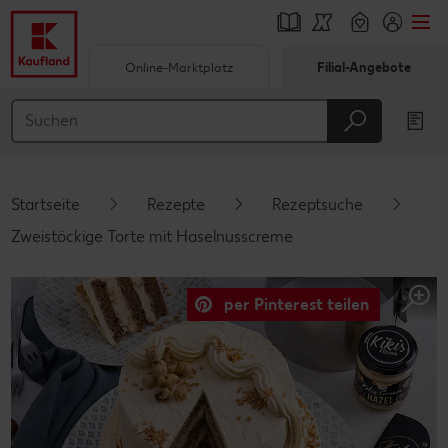
Online-Marktplatz
Filial-Angebote
Springe zu
Hauptinhalt
Footer
Startseite
Rezepte
Rezeptsuche
Schwebender Seitenbereich
Zweistöckige Torte mit Haselnusscreme
per Pinterest teilen