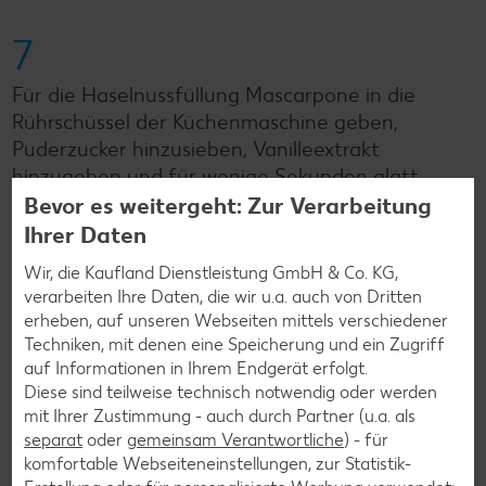
7
Für die Haselnussfüllung Mascarpone in die
Rührschüssel der Küchenmaschine geben,
Puderzucker hinzusieben, Vanilleextrakt
hinzugeben und für wenige Sekunden glatt
rühren. Kalte Schlagsahne hinzugeben und steif
Bevor es weitergeht: Zur Verarbeitung
schlagen. Währenddessen Sahnefest einrieseln
Ihrer Daten
lassen. Die Haselnussfüllung bis zur
Wir, die Kaufland Dienstleistung GmbH & Co. KG,
Weiterverarbeitung kühl stellen.
verarbeiten Ihre Daten, die wir u.a. auch von Dritten
erheben, auf unseren Webseiten mittels verschiedener
Techniken, mit denen eine Speicherung und ein Zugriff
8
auf Informationen in Ihrem Endgerät erfolgt.
Diese sind teilweise technisch notwendig oder werden
Für die Buttercreme Butter mithilfe der
mit Ihrer Zustimmung - auch durch Partner (u.a. als
Küchenmaschine 8 bis 10 Minuten lang hellcremig
separat
oder
gemeinsam Verantwortliche
) - für
schlagen. Kondensmilch und Vanilleextrakt
komfortable Webseiteneinstellungen, zur Statistik-