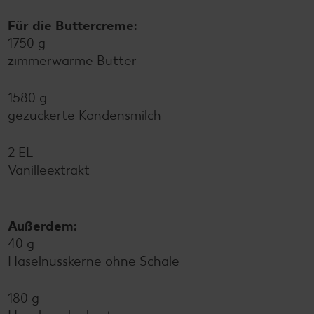
Für die Buttercreme:
1750 g
zimmerwarme Butter
1580 g
gezuckerte Kondensmilch
2 EL
Vanilleextrakt
Außerdem:
40 g
Haselnusskerne ohne Schale
180 g