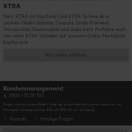
XTRA
Mehr XTRA mit Kaufland Card XTRA: Sichere dir in
unseren Filialen Rabatte, Coupons, Gratis-Prämienᵖ,
Treuepunkte, Gewinnspiele und vieles mehr. Profitiere auch
von vielen XTRA Vorteilen auf unserem Online-Marktplatz
Kaufland.de
Jetzt mehr erfahren
Kundenmanagement
0800 / 15 28 352
Fragen rund um unsere Filialen? Unter der kostenfreien Rufnummer stehen wir von
Montag bis Samstag zwischen 8:00 und 19:00 Uhr zur Verfügung.
Kontakt
Häufige Fragen