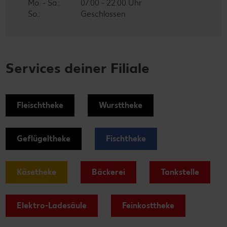
Mo. - Sa.:
07:00 - 22:00 Uhr
So.:
Geschlossen
Services deiner Filiale
Fleischtheke
Wursttheke
Geflügeltheke
Fischtheke
Käsetheke
Bäckerei
Tankstelle
Elektro-Ladesäule
Feinkosttheke