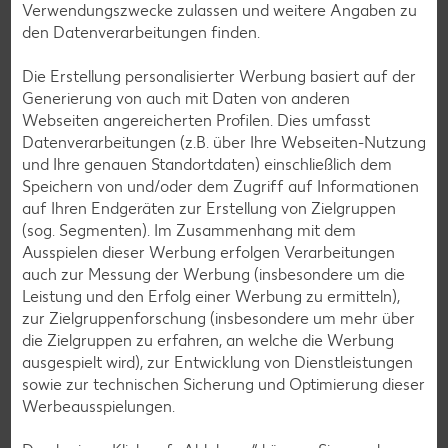
Verwendungszwecke zulassen und weitere Angaben zu
den Datenverarbeitungen finden.
Die Erstellung personalisierter Werbung basiert auf der
Die Spenden aus deiner Filiale gehen an:
Generierung von auch mit Daten von anderen
Kinderschutzbund Aachen e.V.
Webseiten angereicherten Profilen. Dies umfasst
Datenverarbeitungen (z.B. über Ihre Webseiten-Nutzung
und Ihre genauen Standortdaten) einschließlich dem
Mehr erfahren
Speichern von und/oder dem Zugriff auf Informationen
auf Ihren Endgeräten zur Erstellung von Zielgruppen
(sog. Segmenten). Im Zusammenhang mit dem
Ausspielen dieser Werbung erfolgen Verarbeitungen
auch zur Messung der Werbung (insbesondere um die
Leistung und den Erfolg einer Werbung zu ermitteln),
Shops
zur Zielgruppenforschung (insbesondere um mehr über
Weitere Shops in deiner Filiale
die Zielgruppen zu erfahren, an welche die Werbung
ausgespielt wird), zur Entwicklung von Dienstleistungen
sowie zur technischen Sicherung und Optimierung dieser
Hier findest du eine Übersicht aller unserer Partner-Shops in
Werbeausspielungen.
deiner Filiale, die unser Angebot vor Ort ergänzen.