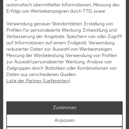
automatisch übermittelter Informationen, Messung des
TCHIBO ist deine Adresse für erstklassigen Kaffee,
Erfolgs von Werbekampagnen durch TTD, sowie:
praktische Alltagsprodukte und spannende, regelmäßig
wechselnde Themenwelten. Lass dich von neuen Ideen und
Verwendung genauer Standortdaten. Erstellung von
bewährter Qualität begeistern. Schau doch mal vorbei!
Profilen für personalisierte Werbung. Entwicklung und
Verbesserung der Angebote. Speichern von oder Zugriff
auf Informationen auf einem Endgerät. Verwendung
reduzierter Daten zur Auswahl von Werbeanzeigen.
Messung der Werbeleistung. Verwendung von Profilen
zur Auswahl personalisierter Werbung. Analyse von
Zielgruppen durch Statistiken oder Kombinationen von
Daten aus verschiedenen Quellen.
Liste der Partner (Lieferanten)
Zustimmen
Anpassen