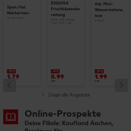
EXQUISA
Ital. Mini-
Span./ital.
Frischkäsezube
Wassermelone,
Nektarinen
reitung
lose
je 1-kg-Schale
je 135 - 200-g-Packg.
je Stück
(1 kg = 4.95 - 7.34)
-18%
-47%
-20%
1.79
0.99
1.99
2.19
1.89
2.49
Zeige alle Angebote
Online-Prospekte
Deine Filiale: Kaufland Aachen,
Breslauer Str.