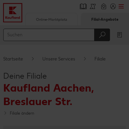
Online-Marktplatz
Filial-Angebote
Springe zu
Hauptinhalt
Footer
Startseite
Unsere Services
Filiale
Schwebender Seitenbereich
Deine Filiale
Kaufland Aachen,
Breslauer Str.
Filiale ändern