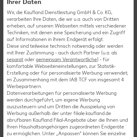
Ihrer Daten
Wir, die Kaufland Dienstleistung GmbH & Co. KG,
verarbeiten Ihre Daten, die wir u.a. auch von Dritten
erheben, auf unseren Webseiten mittels verschiedener
Techniken, mit denen eine Speicherung und ein Zugriff
auf Informationen in Ihrem Endgerät erfolgt.
Beim Einkaufen ganz nebenbei lokale Organisationen wie
Diese sind teilweise technisch notwendig oder werden
Kinderheime oder die Tafeln unterstützen? Kein Problem!
mit Ihrer Zustimmung - auch durch Partner (u.a. als
separat
oder
gemeinsam Verantwortliche
) - für
Jeder Cent zählt! Für deine Region.
ist das neue
komfortable Webseiteneinstellungen, zur Statistik-
Filialspendenkonzept von Kaufland. Denn schon kleine
Erstellung oder für personalisierte Werbung verwendet;
Beträge können Großes bewirken. Unsere Kunden können in
im Zusammenhang mit dem IAB TCF von insgesamt
4
jeder unserer über 780 Filialen in Deutschland beim
Werbepartnern.
Bezahlen auf den nächsthöheren 10-Cent-Betrag
Datenverarbeitungen für personalisierte Werbung
aufrunden und/oder ihren Pfandbon spenden, um eine
werden durchgeführt, um eigene Werbung
soziale Organisation aus ihrer Region zu unterstützen.
auszusteuern und um Dritten die Ausspielung von
So stärken wir gemeinsam das gesellschaftliche
Werbung außerhalb der unter filiale.kaufland.de
Engagement vor Ort – für eine nachhaltigere Zukunft
abrufbaren Kaufland Filial-Angebote über die Ihnen und
direkt vor der Haustür. Also, mitmachen!
Denn jeder Cent
Ihren Haushaltsangehörigen zugeordneten Endgeräte
zählt!
zu ermöglichen. Unter „Anpassen“ können Sie einzelne