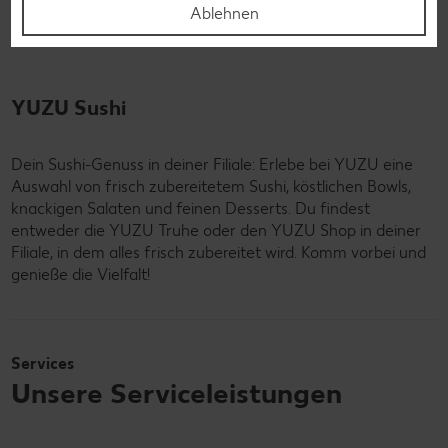
Ablehnen
YUZU Sushi
Dein Sushi-Genuss in deiner Filiale: Erlebe bei YUZU eine
Auswahl von frisch zubereitetem Sushi, köstlichen Bowls,
knackigen Salaten und feinen Desserts. Du findest
entweder die YUZU Truhe oder den YUZU Shop in deiner
Filiale, in dem alles frisch zubereitet wird. Komm vorbei und
genieße die Vielfalt!
Services
Unsere Serviceleistungen