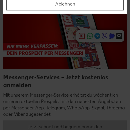
Ablehnen
Messenger-Services – Jetzt kostenlos
anmelden
Mit unserem Messenger-Service erhältst du wöchentlich
unseren aktuellen Prospekt mit den neuesten Angeboten
per Messenger-App, Telegram, WhatsApp, Signal, Threema
oder Viber zugesendet.
Jetzt schnell und bequem anmelden