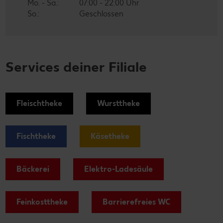
Mo. - Sa.:
07:00 - 22:00 Uhr
So.:
Geschlossen
Services deiner Filiale
Fleischtheke
Wursttheke
Fischtheke
Käsetheke
Bäckerei
Elektro-Ladesäule
Feinkosttheke
Barrierefreies WC