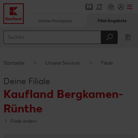
Online-Marktplatz
Filial-Angebote
Springe zu
Hauptinhalt
Footer
Startseite
Unsere Services
Filiale
Schwebender Seitenbereich
Deine Filiale
Kaufland Bergkamen-
Rünthe
Filiale ändern