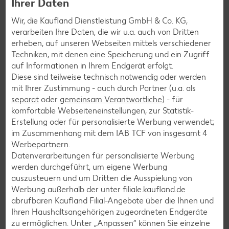
Ihrer Daten
Wir, die Kaufland Dienstleistung GmbH & Co. KG,
verarbeiten Ihre Daten, die wir u.a. auch von Dritten
erheben, auf unseren Webseiten mittels verschiedener
Techniken, mit denen eine Speicherung und ein Zugriff
auf Informationen in Ihrem Endgerät erfolgt.
Diese sind teilweise technisch notwendig oder werden
mit Ihrer Zustimmung - auch durch Partner (u.a. als
separat
oder
gemeinsam Verantwortliche
) - für
komfortable Webseiteneinstellungen, zur Statistik-
Erstellung oder für personalisierte Werbung verwendet;
im Zusammenhang mit dem IAB TCF von insgesamt
4
Werbepartnern.
Datenverarbeitungen für personalisierte Werbung
werden durchgeführt, um eigene Werbung
YUZU Sushi
auszusteuern und um Dritten die Ausspielung von
Werbung außerhalb der unter filiale.kaufland.de
Dein Sushi-Genuss in deiner Filiale: Erlebe bei YUZU eine
abrufbaren Kaufland Filial-Angebote über die Ihnen und
Auswahl von frisch zubereitetem Sushi, köstlichen Bowls,
Ihren Haushaltsangehörigen zugeordneten Endgeräte
knackigen Salaten und feinen Desserts. Du findest
zu ermöglichen. Unter „Anpassen“ können Sie einzelne