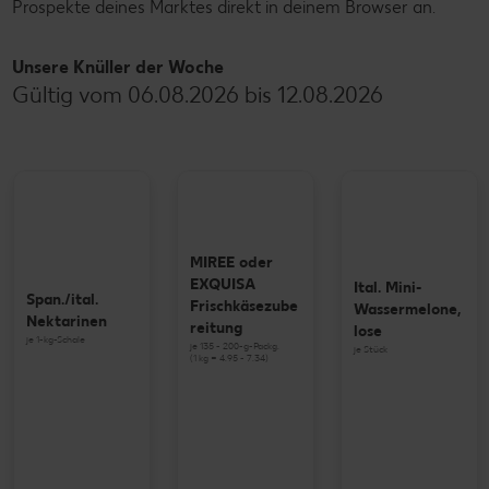
Prospekte deines Marktes direkt in deinem Browser an.
Unsere Knüller der Woche
Gültig vom 06.08.2026 bis 12.08.2026
MIREE oder
EXQUISA
Ital. Mini-
Span./ital.
Frischkäsezube
Wassermelone,
Nektarinen
reitung
lose
je 1-kg-Schale
je 135 - 200-g-Packg.
je Stück
(1 kg = 4.95 - 7.34)