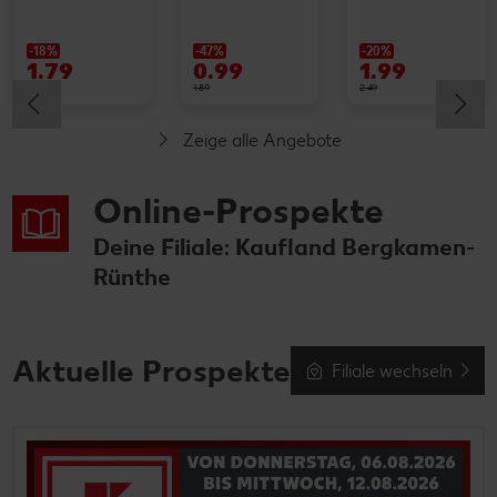
-18%
-47%
-20%
1.79
0.99
1.99
2.19
1.89
2.49
Zeige alle Angebote
Online-Prospekte
Deine Filiale: Kaufland Bergkamen-
Rünthe
Aktuelle Prospekte
Filiale wechseln