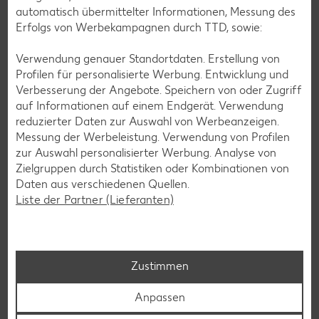
automatisch übermittelter Informationen, Messung des
Erfolgs von Werbekampagnen durch TTD, sowie:
Verwendung genauer Standortdaten. Erstellung von
Profilen für personalisierte Werbung. Entwicklung und
Verbesserung der Angebote. Speichern von oder Zugriff
auf Informationen auf einem Endgerät. Verwendung
reduzierter Daten zur Auswahl von Werbeanzeigen.
Messung der Werbeleistung. Verwendung von Profilen
zur Auswahl personalisierter Werbung. Analyse von
Newsletter-Anmeldung
Zielgruppen durch Statistiken oder Kombinationen von
Daten aus verschiedenen Quellen.
Abonnenten profitieren von vielen Vorteilen wie den besten
Liste der Partner (Lieferanten)
Angeboten zum Donnerstag, Wochenende oder
Wochenstart sowie Aktionen und Gewinnspielen.
Zur Anmeldung
Zustimmen
Anpassen