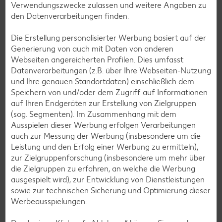
entweder die YUZU Truhe oder den YUZU Shop in deiner
Verwendungszwecke zulassen und weitere Angaben zu
Filiale, in dem alles frisch zubereitet wird. Komm vorbei und
den Datenverarbeitungen finden.
genieße die Vielfalt!
Die Erstellung personalisierter Werbung basiert auf der
Generierung von auch mit Daten von anderen
Webseiten angereicherten Profilen. Dies umfasst
Services
Datenverarbeitungen (z.B. über Ihre Webseiten-Nutzung
Unsere Serviceleistungen
und Ihre genauen Standortdaten) einschließlich dem
Speichern von und/oder dem Zugriff auf Informationen
auf Ihren Endgeräten zur Erstellung von Zielgruppen
(sog. Segmenten). Im Zusammenhang mit dem
Deine Zufriedenheit ist für uns die oberste Priorität. Unser
Ausspielen dieser Werbung erfolgen Verarbeitungen
Kundenversprechen und die Services, die wir anbieten,
auch zur Messung der Werbung (insbesondere um die
siehst du hier auf einen Blick. Verpasse jetzt auch keine
Leistung und den Erfolg einer Werbung zu ermitteln),
Angebote und Aktionen mehr und lasse dich per
zur Zielgruppenforschung (insbesondere um mehr über
Newsletter oder unsere Messenger-Services immer
die Zielgruppen zu erfahren, an welche die Werbung
topaktuell über Neuigkeiten informieren.
ausgespielt wird), zur Entwicklung von Dienstleistungen
sowie zur technischen Sicherung und Optimierung dieser
Werbeausspielungen.