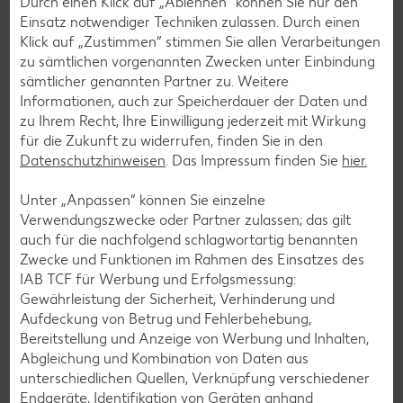
Durch einen Klick auf „Ablehnen“ können Sie nur den
Einsatz notwendiger Techniken zulassen. Durch einen
Klick auf „Zustimmen“ stimmen Sie allen Verarbeitungen
zu sämtlichen vorgenannten Zwecken unter Einbindung
sämtlicher genannten Partner zu. Weitere
Informationen, auch zur Speicherdauer der Daten und
zu Ihrem Recht, Ihre Einwilligung jederzeit mit Wirkung
für die Zukunft zu widerrufen, finden Sie in den
Datenschutzhinweisen
. Das Impressum finden Sie
hier.
E-Ladestationen
Unter „Anpassen“ können Sie einzelne
Verwendungszwecke oder Partner zulassen; das gilt
Wir setzen auf nachhaltige E-Mobilität. An unseren Elektro-
auch für die nachfolgend schlagwortartig benannten
Ladestationen deiner Kaufland-Filiale kannst du dein E-
Zwecke und Funktionen im Rahmen des Einsatzes des
Fahrzeug während unserer Öffnungszeiten aufladen.
IAB TCF für Werbung und Erfolgsmessung:
Gewährleistung der Sicherheit, Verhinderung und
Weitere Informationen
Aufdeckung von Betrug und Fehlerbehebung,
Bereitstellung und Anzeige von Werbung und Inhalten,
Abgleichung und Kombination von Daten aus
unterschiedlichen Quellen, Verknüpfung verschiedener
Endgeräte, Identifikation von Geräten anhand