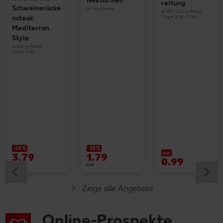
Nektarinen
reitung
Schweinerücke
je 1-kg-Schale
je 135 - 200-g-Packg.
(1 kg = 4.95 - 7.34)
nsteak
Mediterran
Style
je 600-g-Packg.
(1 kg = 6.32)
-24%
-18%
nur
3.79
1.79
0.99
4.99
2.19
Zeige alle Angebote
Online-Prospekte