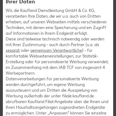
Ihrer Daten
Jeder Cent zählt! Für deine Region.
Wir, die Kaufland Dienstleistung GmbH & Co. KG,
verarbeiten Ihre Daten, die wir u.a. auch von Dritten
erheben, auf unseren Webseiten mittels verschiedener
Techniken, mit denen eine Speicherung und ein Zugriff
auf Informationen in Ihrem Endgerät erfolgt.
Diese sind teilweise technisch notwendig oder werden
mit Ihrer Zustimmung - auch durch Partner (u.a. als
separat
oder
gemeinsam Verantwortliche
) - für
komfortable Webseiteneinstellungen, zur Statistik-
Erstellung oder für personalisierte Werbung verwendet;
im Zusammenhang mit dem IAB TCF von insgesamt
4
Werbepartnern.
Datenverarbeitungen für personalisierte Werbung
werden durchgeführt, um eigene Werbung
Beim Einkaufen ganz nebenbei lokale Organisationen wie
auszusteuern und um Dritten die Ausspielung von
Kinderheime oder die Tafeln unterstützen? Kein Problem!
Werbung außerhalb der unter filiale.kaufland.de
abrufbaren Kaufland Filial-Angebote über die Ihnen und
Jeder Cent zählt! Für deine Region.
ist das neue
Ihren Haushaltsangehörigen zugeordneten Endgeräte
Filialspendenkonzept von Kaufland. Denn schon kleine
zu ermöglichen. Unter „Anpassen“ können Sie einzelne
Beträge können Großes bewirken. Unsere Kunden können in