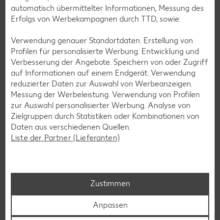
automatisch übermittelter Informationen, Messung des
Erfolgs von Werbekampagnen durch TTD, sowie:
Verwendung genauer Standortdaten. Erstellung von
Profilen für personalisierte Werbung. Entwicklung und
DHL Packstationen
Verbesserung der Angebote. Speichern von oder Zugriff
auf Informationen auf einem Endgerät. Verwendung
Mit immer mehr DHL Packstationen bei Kaufland kannst du
reduzierter Daten zur Auswahl von Werbeanzeigen.
deinen Einkauf bei uns mit der Abholung oder dem Versand
Messung der Werbeleistung. Verwendung von Profilen
von Paketen und Retouren verbinden.
zur Auswahl personalisierter Werbung. Analyse von
Zielgruppen durch Statistiken oder Kombinationen von
Weitere Informationen
Daten aus verschiedenen Quellen.
Liste der Partner (Lieferanten)
Zustimmen
Anpassen