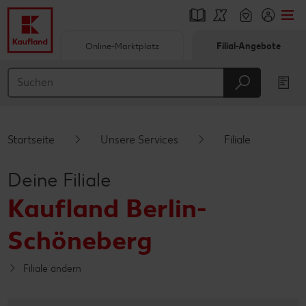
Online-Marktplatz
Filial-Angebote
Springe zu
Hauptinhalt
Footer
Startseite
Unsere Services
Filiale
Schwebender Seitenbereich
Deine Filiale
Kaufland Berlin-
Schöneberg
Filiale ändern