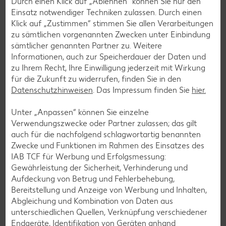
Durch einen Klick auf „Ablehnen“ können Sie nur den
Einsatz notwendiger Techniken zulassen. Durch einen
Klick auf „Zustimmen“ stimmen Sie allen Verarbeitungen
Services
zu sämtlichen vorgenannten Zwecken unter Einbindung
Unsere Serviceleistungen
sämtlicher genannten Partner zu. Weitere
Informationen, auch zur Speicherdauer der Daten und
zu Ihrem Recht, Ihre Einwilligung jederzeit mit Wirkung
Deine Zufriedenheit ist für uns die oberste Priorität. Unser
für die Zukunft zu widerrufen, finden Sie in den
Kundenversprechen und die Services, die wir anbieten,
Datenschutzhinweisen
. Das Impressum finden Sie
hier.
siehst du hier auf einen Blick. Verpasse jetzt auch keine
Angebote und Aktionen mehr und lasse dich per
Unter „Anpassen“ können Sie einzelne
Newsletter oder unsere Messenger-Services immer
Verwendungszwecke oder Partner zulassen; das gilt
topaktuell über Neuigkeiten informieren.
auch für die nachfolgend schlagwortartig benannten
Zwecke und Funktionen im Rahmen des Einsatzes des
IAB TCF für Werbung und Erfolgsmessung:
Gewährleistung der Sicherheit, Verhinderung und
Aufdeckung von Betrug und Fehlerbehebung,
Bereitstellung und Anzeige von Werbung und Inhalten,
Abgleichung und Kombination von Daten aus
unterschiedlichen Quellen, Verknüpfung verschiedener
Endgeräte, Identifikation von Geräten anhand