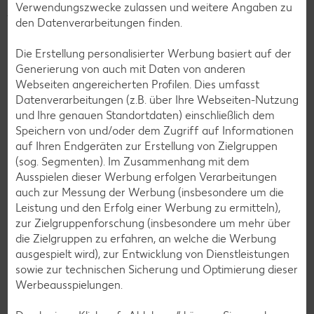
Verwendungszwecke zulassen und weitere Angaben zu
jeder unserer mehr als 780 Filialen in Deutschland beim
den Datenverarbeitungen finden.
Bezahlen auf den nächsthöheren 10-Cent-Betrag
aufrunden und/oder ihren Pfandbon spenden, um eine
Die Erstellung personalisierter Werbung basiert auf der
soziale Organisation aus ihrer Region zu unterstützen.
Generierung von auch mit Daten von anderen
So stärken wir gemeinsam das gesellschaftliche
Webseiten angereicherten Profilen. Dies umfasst
Engagement vor Ort – für eine nachhaltigere Zukunft
Datenverarbeitungen (z.B. über Ihre Webseiten-Nutzung
direkt vor der Haustür. Also, mitmachen!
Denn jeder Cent
und Ihre genauen Standortdaten) einschließlich dem
zählt!
Speichern von und/oder dem Zugriff auf Informationen
auf Ihren Endgeräten zur Erstellung von Zielgruppen
(sog. Segmenten). Im Zusammenhang mit dem
Ausspielen dieser Werbung erfolgen Verarbeitungen
Die Spenden aus deiner Filiale gehen
auch zur Messung der Werbung (insbesondere um die
an:
Hospiz Schöneberg-Steglitz
Leistung und den Erfolg einer Werbung zu ermitteln),
zur Zielgruppenforschung (insbesondere um mehr über
die Zielgruppen zu erfahren, an welche die Werbung
ausgespielt wird), zur Entwicklung von Dienstleistungen
Mehr erfahren
sowie zur technischen Sicherung und Optimierung dieser
Werbeausspielungen.