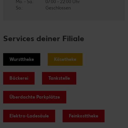
Mo. - Sa.:
07:00 - 22:00 Uhr
So.:
Geschlossen
Services deiner Filiale
Wursttheke
Käsetheke
Bäckerei
Tankstelle
Überdachte Parkplätze
Elektro-Ladesäule
Feinkosttheke