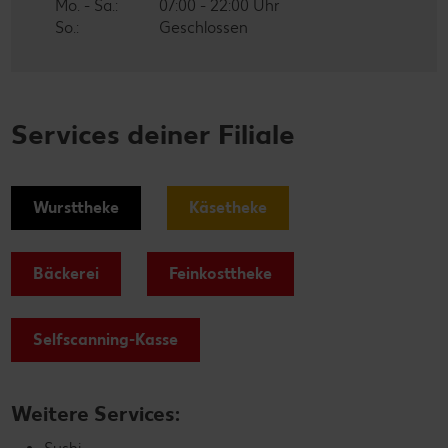
Mo. - Sa.:
07:00 - 22:00 Uhr
So.:
Geschlossen
Services deiner Filiale
Wursttheke
Käsetheke
Bäckerei
Feinkosttheke
Selfscanning-Kasse
Weitere Services: