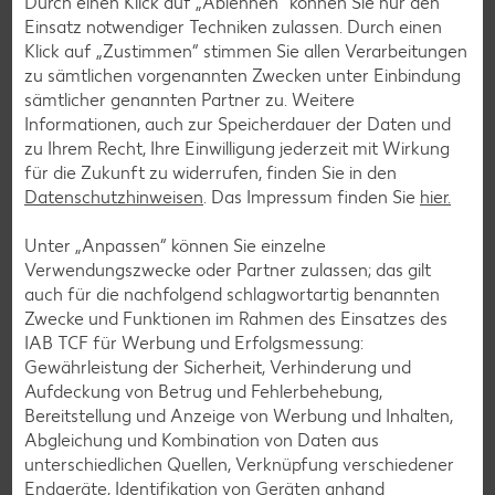
Durch einen Klick auf „Ablehnen“ können Sie nur den
Einsatz notwendiger Techniken zulassen. Durch einen
Kundenservice steht für uns an erster Stelle: Wir möchten,
Klick auf „Zustimmen“ stimmen Sie allen Verarbeitungen
dass unsere Kunden mit uns zufrieden sind und gerne in
zu sämtlichen vorgenannten Zwecken unter Einbindung
unseren Filialen einkaufen.
sämtlicher genannten Partner zu. Weitere
Informationen, auch zur Speicherdauer der Daten und
Zu Kaufland Services
zu Ihrem Recht, Ihre Einwilligung jederzeit mit Wirkung
für die Zukunft zu widerrufen, finden Sie in den
Datenschutzhinweisen
. Das Impressum finden Sie
hier.
Unter „Anpassen“ können Sie einzelne
Verwendungszwecke oder Partner zulassen; das gilt
auch für die nachfolgend schlagwortartig benannten
Zwecke und Funktionen im Rahmen des Einsatzes des
IAB TCF für Werbung und Erfolgsmessung:
Gewährleistung der Sicherheit, Verhinderung und
Aufdeckung von Betrug und Fehlerbehebung,
Bereitstellung und Anzeige von Werbung und Inhalten,
Abgleichung und Kombination von Daten aus
unterschiedlichen Quellen, Verknüpfung verschiedener
Endgeräte, Identifikation von Geräten anhand