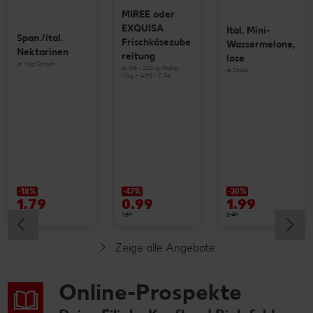
MIREE oder
EXQUISA
Ital. Mini-
Span./ital.
Frischkäsezube
Wassermelone,
Nektarinen
reitung
lose
je 1-kg-Schale
je 135 - 200-g-Packg.
je Stück
(1 kg = 4.95 - 7.34)
-18%
-47%
-20%
1.79
0.99
1.99
2.19
1.89
2.49
Zeige alle Angebote
Online-Prospekte