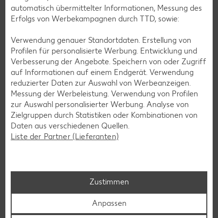
automatisch übermittelter Informationen, Messung des
Service an unseren Kassen
Erfolgs von Werbekampagnen durch TTD, sowie:
Du kannst an unseren Kassen mit der Girocard, Kreditkarte
Verwendung genauer Standortdaten. Erstellung von
oder deinem Smartphone bezahlen sowie Bargeld abheben
Profilen für personalisierte Werbung. Entwicklung und
und dir so den Weg zum Bankautomaten ersparen.
Verbesserung der Angebote. Speichern von oder Zugriff
Mehr erfahren
auf Informationen auf einem Endgerät. Verwendung
reduzierter Daten zur Auswahl von Werbeanzeigen.
Messung der Werbeleistung. Verwendung von Profilen
zur Auswahl personalisierter Werbung. Analyse von
Zielgruppen durch Statistiken oder Kombinationen von
Daten aus verschiedenen Quellen.
Liste der Partner (Lieferanten)
Zustimmen
Anpassen