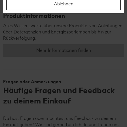
Ablehnen
Produktinformationen
Alles Wissenswerte über unsere Produkte: von Anleitungen
über Detergenzien und Energiesparlampen bis hin zur
Rückverfolgung.
Mehr Informationen finden
Fragen oder Anmerkungen
Häufige Fragen und Feedback
zu deinem Einkauf
Du hast Fragen oder möchtest uns Feedback zu deinem
Einkauf geben? Wir sind gerne für dich da und freuen uns