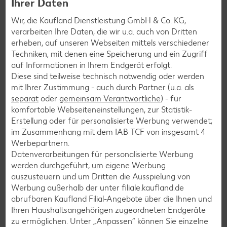
Ihrer Daten
Wir, die Kaufland Dienstleistung GmbH & Co. KG,
verarbeiten Ihre Daten, die wir u.a. auch von Dritten
erheben, auf unseren Webseiten mittels verschiedener
Techniken, mit denen eine Speicherung und ein Zugriff
auf Informationen in Ihrem Endgerät erfolgt.
Diese sind teilweise technisch notwendig oder werden
mit Ihrer Zustimmung - auch durch Partner (u.a. als
separat
oder
gemeinsam Verantwortliche
) - für
komfortable Webseiteneinstellungen, zur Statistik-
Erstellung oder für personalisierte Werbung verwendet;
im Zusammenhang mit dem IAB TCF von insgesamt
4
Werbepartnern.
Datenverarbeitungen für personalisierte Werbung
Kaufland-App: cleverer Einkaufshelfer mit
werden durchgeführt, um eigene Werbung
Kaufland Card XTRA
auszusteuern und um Dritten die Ausspielung von
Werbung außerhalb der unter filiale.kaufland.de
Dein Einkauf, perfekt organisiert – für iOS und Android:
abrufbaren Kaufland Filial-Angebote über die Ihnen und
Entdecke unsere Filial-Angebote, verpasse dank
Ihren Haushaltsangehörigen zugeordneten Endgeräte
Angebotsalarm kein Angebote mehr und plane deinen
zu ermöglichen. Unter „Anpassen“ können Sie einzelne
Einkauf entspannt mit der digitalen Einkaufsliste. Ob