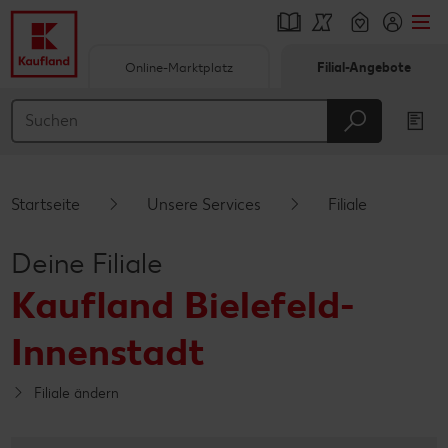
Online-Marktplatz
Filial-Angebote
Springe zu
Hauptinhalt
Footer
Startseite
Unsere Services
Filiale
Schwebender Seitenbereich
Deine Filiale
Kaufland Bielefeld-
Innenstadt
Filiale ändern