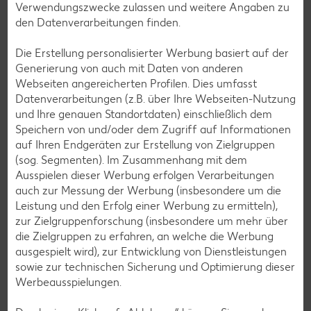
Verwendungszwecke zulassen und weitere Angaben zu
exklusive Kaufland Card XTRA Vorteile, unser riesiger
den Datenverarbeitungen finden.
Online-Marktplatz Kaufland.de oder der schnelle Filialfinder
– mit der Kaufland-App hast du alles im Griff.
Die Erstellung personalisierter Werbung basiert auf der
Generierung von auch mit Daten von anderen
Mehr erfahren
Webseiten angereicherten Profilen. Dies umfasst
Datenverarbeitungen (z.B. über Ihre Webseiten-Nutzung
und Ihre genauen Standortdaten) einschließlich dem
Speichern von und/oder dem Zugriff auf Informationen
auf Ihren Endgeräten zur Erstellung von Zielgruppen
(sog. Segmenten). Im Zusammenhang mit dem
Ausspielen dieser Werbung erfolgen Verarbeitungen
auch zur Messung der Werbung (insbesondere um die
Leistung und den Erfolg einer Werbung zu ermitteln),
zur Zielgruppenforschung (insbesondere um mehr über
die Zielgruppen zu erfahren, an welche die Werbung
ausgespielt wird), zur Entwicklung von Dienstleistungen
sowie zur technischen Sicherung und Optimierung dieser
Werbeausspielungen.
Kaufland Services