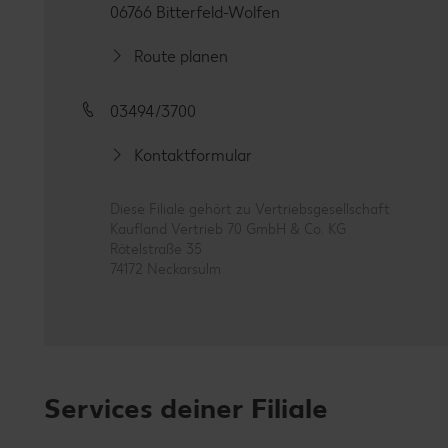
06766 Bitterfeld-Wolfen
Route planen
03494/3700
Kontaktformular
Diese Filiale gehört zu Vertriebsgesellschaft
Kaufland Vertrieb 70 GmbH & Co. KG
Rötelstraße 35
74172 Neckarsulm
Services deiner Filiale