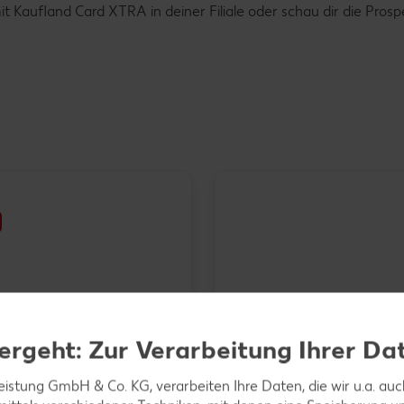
Kaufland Card XTRA in deiner Filiale oder schau dir die Prosp
der EXQUISA
ergeht: Zur Verarbeitung Ihrer Da
sezubereitung
-g-Packg.
Ital. Mini-Wassermelone, l
- 7.34)
leistung GmbH & Co. KG, verarbeiten Ihre Daten, die wir u.a. au
je Stück