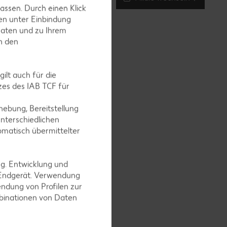
assen. Durch einen Klick
en unter Einbindung
Daten und zu Ihrem
in den
ilt auch für die
es des IAB TCF für
ebung, Bereitstellung
nterschiedlichen
omatisch übermittelter
ng. Entwicklung und
 Endgerät. Verwendung
ndung von Profilen zur
mbinationen von Daten