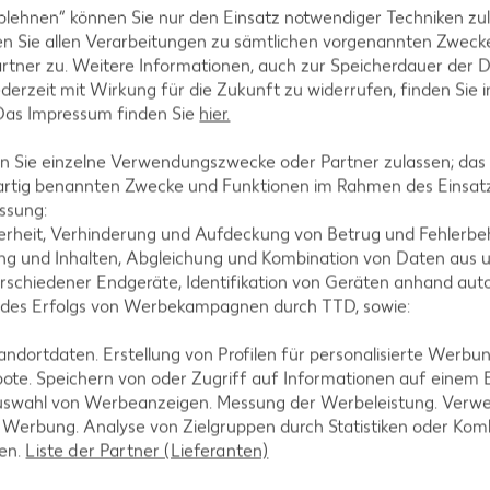
blehnen“ können Sie nur den Einsatz notwendiger Techniken zul
n Sie allen Verarbeitungen zu sämtlichen vorgenannten Zweck
rtner zu. Weitere Informationen, auch zur Speicherdauer der 
jederzeit mit Wirkung für die Zukunft zu widerrufen, finden Sie 
 Das Impressum finden Sie
hier.
 Sie einzelne Verwendungszwecke oder Partner zulassen; das g
artig benannten Zwecke und Funktionen im Rahmen des Einsatz
ssung:
erheit, Verhinderung und Aufdeckung von Betrug und Fehlerbeh
g und Inhalten, Abgleichung und Kombination von Daten aus u
rschiedener Endgeräte, Identifikation von Geräten anhand aut
 des Erfolgs von Werbekampagnen durch TTD, sowie:
dortdaten. Erstellung von Profilen für personalisierte Werbu
ote. Speichern von oder Zugriff auf Informationen auf einem
uswahl von Werbeanzeigen. Messung der Werbeleistung. Verwe
r Werbung. Analyse von Zielgruppen durch Statistiken oder Ko
len.
Liste der Partner (Lieferanten)