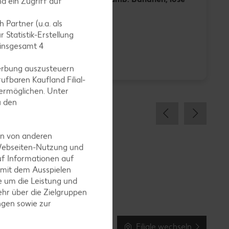
d ein Zugriff auf
je kg
 Partner (u.a. als
 Statistik-Erstellung
 insgesamt
4
-23%
0.99
erbung auszusteuern
1.29
1
ufbaren Kaufland Filial-
ermöglichen. Unter
u den
en von anderen
 Webseiten-Nutzung und
uf Informationen auf
 mit dem Ausspielen
 um die Leistung und
hr über die Zielgruppen
ngen sowie zur
Filiale wechseln