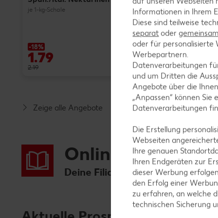
auf unseren Webseiten m
je 1-kg-Schale
Informationen in Ihrem E
Diese sind teilweise tec
separat
oder
gemeinsam 
oder für personalisier
-18%
1.79
nur
Werbepartnern.
0.99
Datenverarbeitungen fü
2.19
und um Dritten die Aussp
Angebote über die Ihne
„Anpassen“ können Sie 
Zeige alle Angebote
Datenverarbeitungen fi
Die Erstellung personal
Webseiten angereicherte
Online-Prospekte
Ihre genauen Standortda
Ihren Endgeräten zur Er
Deine Filiale: Kaufland Bitterfe
dieser Werbung erfolge
den Erfolg einer Werbun
zu erfahren, an welche d
technischen Sicherung 
Aktuelle Prospekte