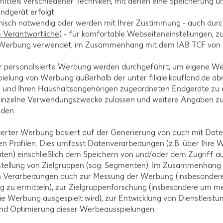
ittels verschiedener Techniken, mit denen eine Speicherung un
ndgerät erfolgt.
hnisch notwendig oder werden mit Ihrer Zustimmung - auch durch
Verantwortliche
) - für komfortable Webseiteneinstellungen, zur
te Werbung verwendet; im Zusammenhang mit dem IAB TCF von
-20%
1.99
r personalisierte Werbung werden durchgeführt, um eigene W
2.49
ielung von Werbung außerhalb der unter filiale.kaufland.de abr
n und Ihren Haushaltsangehörigen zugeordneten Endgeräte zu 
einzelne Verwendungszwecke zulassen und weitere Angaben z
nden.
isierter Werbung basiert auf der Generierung von auch mit Dat
n Profilen. Dies umfasst Datenverarbeitungen (z.B. über Ihre
ten) einschließlich dem Speichern von und/oder dem Zugriff a
stellung von Zielgruppen (sog. Segmenten). Im Zusammenhang
ld-Wolfen
n Verarbeitungen auch zur Messung der Werbung (insbesondere
g zu ermitteln), zur Zielgruppenforschung (insbesondere um me
ie Werbung ausgespielt wird), zur Entwicklung von Dienstleistu
und Optimierung dieser Werbeausspielungen.