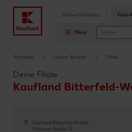
Online-Marktplatz
Filial
Menü
Springe zu
Startseite
Unsere Services
Filiale
Hauptinhalt
Deine Filiale
Footer
Kaufland Bitterfeld-W
Schwebender Seitenbereich
Kaufland Bitterfeld-Wolfen
Wittener Straße 28