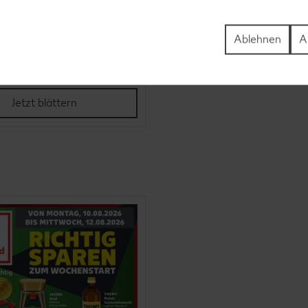
Ablehnen
A
m 06.08. bis 19.08.
Jetzt blättern