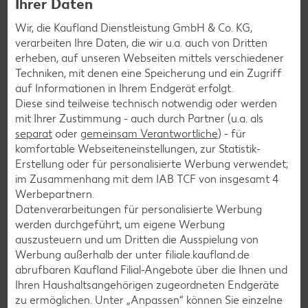
Ihrer Daten
topaktuell über Neuigkeiten informieren.
Wir, die Kaufland Dienstleistung GmbH & Co. KG,
verarbeiten Ihre Daten, die wir u.a. auch von Dritten
erheben, auf unseren Webseiten mittels verschiedener
Techniken, mit denen eine Speicherung und ein Zugriff
auf Informationen in Ihrem Endgerät erfolgt.
Diese sind teilweise technisch notwendig oder werden
mit Ihrer Zustimmung - auch durch Partner (u.a. als
separat
oder
gemeinsam Verantwortliche
) - für
komfortable Webseiteneinstellungen, zur Statistik-
Erstellung oder für personalisierte Werbung verwendet;
im Zusammenhang mit dem IAB TCF von insgesamt
4
Werbepartnern.
Datenverarbeitungen für personalisierte Werbung
E-Ladestationen
werden durchgeführt, um eigene Werbung
auszusteuern und um Dritten die Ausspielung von
Wir setzen auf nachhaltige E-Mobilität. An unseren Elektro-
Werbung außerhalb der unter filiale.kaufland.de
Ladestationen deiner Kaufland-Filiale kannst du dein E-
abrufbaren Kaufland Filial-Angebote über die Ihnen und
Fahrzeug während unserer Öffnungszeiten aufladen.
Ihren Haushaltsangehörigen zugeordneten Endgeräte
zu ermöglichen. Unter „Anpassen“ können Sie einzelne
Weitere Informationen