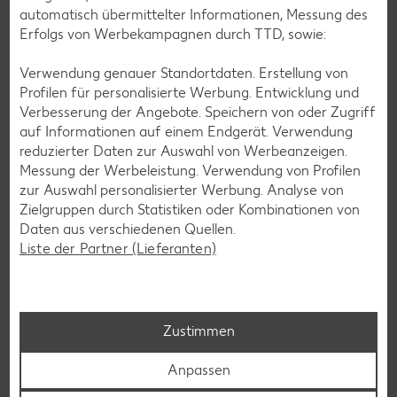
unseren aktuellen Prospekt mit den neuesten Angeboten
automatisch übermittelter Informationen, Messung des
per Messenger-App, Telegram, WhatsApp, Signal, Threema
Erfolgs von Werbekampagnen durch TTD, sowie:
oder Viber zugesendet.
Verwendung genauer Standortdaten. Erstellung von
Jetzt schnell und bequem anmelden
Profilen für personalisierte Werbung. Entwicklung und
Verbesserung der Angebote. Speichern von oder Zugriff
auf Informationen auf einem Endgerät. Verwendung
reduzierter Daten zur Auswahl von Werbeanzeigen.
Messung der Werbeleistung. Verwendung von Profilen
zur Auswahl personalisierter Werbung. Analyse von
Zielgruppen durch Statistiken oder Kombinationen von
Daten aus verschiedenen Quellen.
Liste der Partner (Lieferanten)
Zustimmen
Anpassen