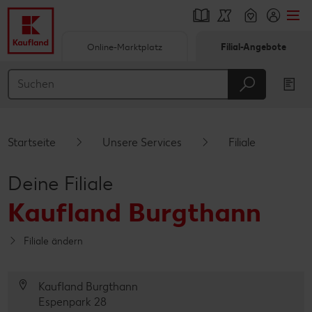
Online-Marktplatz
Filial-Angebote
Springe zu
Hauptinhalt
Footer
Startseite
Unsere Services
Filiale
Schwebender Seitenbereich
Deine Filiale
Kaufland Burgthann
Filiale ändern
Kaufland Burgthann
Espenpark 28