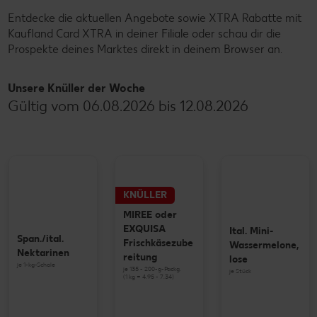
Entdecke die aktuellen Angebote sowie XTRA Rabatte mit
Kaufland Card XTRA in deiner Filiale oder schau dir die
Prospekte deines Marktes direkt in deinem Browser an.
Unsere Knüller der Woche
Gültig vom 06.08.2026 bis 12.08.2026
KNÜLLER
MIREE oder
EXQUISA
Ital. Mini-
Span./ital.
Frischkäsezube
Wassermelone,
Nektarinen
reitung
lose
je 1-kg-Schale
je 135 - 200-g-Packg.
je Stück
(1 kg = 4.95 - 7.34)