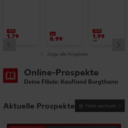
-18%
-20%
nur
1.79
1.99
0.99
2.19
2.49
Zeige alle Angebote
Online-Prospekte
Deine Filiale: Kaufland Burgthann
Aktuelle Prospekte
Filiale wechseln