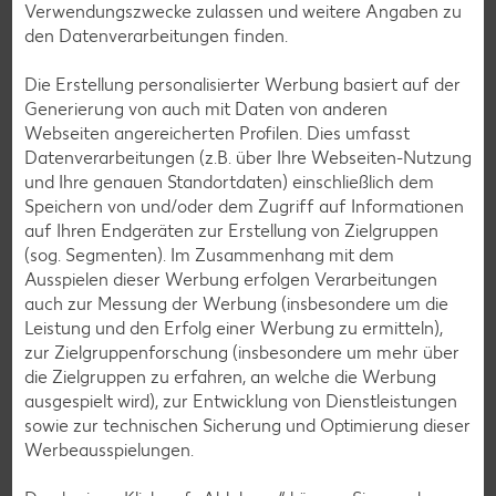
Verwendungszwecke zulassen und weitere Angaben zu
den Datenverarbeitungen finden.
Die Erstellung personalisierter Werbung basiert auf der
Generierung von auch mit Daten von anderen
Webseiten angereicherten Profilen. Dies umfasst
Datenverarbeitungen (z.B. über Ihre Webseiten-Nutzung
und Ihre genauen Standortdaten) einschließlich dem
Speichern von und/oder dem Zugriff auf Informationen
auf Ihren Endgeräten zur Erstellung von Zielgruppen
(sog. Segmenten). Im Zusammenhang mit dem
Ausspielen dieser Werbung erfolgen Verarbeitungen
auch zur Messung der Werbung (insbesondere um die
Leistung und den Erfolg einer Werbung zu ermitteln),
zur Zielgruppenforschung (insbesondere um mehr über
die Zielgruppen zu erfahren, an welche die Werbung
Newsletter-Anmeldung
ausgespielt wird), zur Entwicklung von Dienstleistungen
Abonnenten profitieren von vielen Vorteilen wie den besten
sowie zur technischen Sicherung und Optimierung dieser
Angeboten zum Donnerstag, Wochenende oder
Werbeausspielungen.
Wochenstart sowie Aktionen und Gewinnspielen.