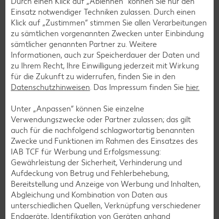
Durch einen Klick auf „Ablehnen“ können Sie nur den
Zur Anmeldung
Einsatz notwendiger Techniken zulassen. Durch einen
Klick auf „Zustimmen“ stimmen Sie allen Verarbeitungen
zu sämtlichen vorgenannten Zwecken unter Einbindung
sämtlicher genannten Partner zu. Weitere
Informationen, auch zur Speicherdauer der Daten und
zu Ihrem Recht, Ihre Einwilligung jederzeit mit Wirkung
für die Zukunft zu widerrufen, finden Sie in den
Datenschutzhinweisen
. Das Impressum finden Sie
hier.
Unter „Anpassen“ können Sie einzelne
Verwendungszwecke oder Partner zulassen; das gilt
auch für die nachfolgend schlagwortartig benannten
Zwecke und Funktionen im Rahmen des Einsatzes des
IAB TCF für Werbung und Erfolgsmessung:
Gewährleistung der Sicherheit, Verhinderung und
Aufdeckung von Betrug und Fehlerbehebung,
Messenger-Services – Jetzt kostenlos
Bereitstellung und Anzeige von Werbung und Inhalten,
anmelden
Abgleichung und Kombination von Daten aus
unterschiedlichen Quellen, Verknüpfung verschiedener
Mit unserem Messenger-Service erhältst du wöchentlich
Endgeräte, Identifikation von Geräten anhand