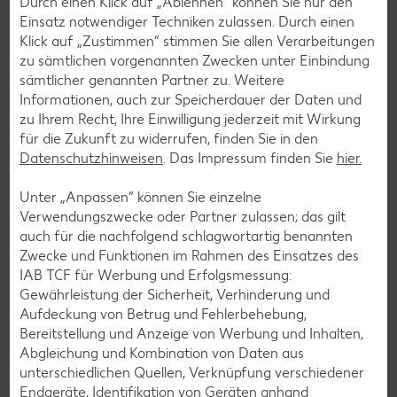
Durch einen Klick auf „Ablehnen“ können Sie nur den
Einsatz notwendiger Techniken zulassen. Durch einen
Klick auf „Zustimmen“ stimmen Sie allen Verarbeitungen
zu sämtlichen vorgenannten Zwecken unter Einbindung
sämtlicher genannten Partner zu. Weitere
Informationen, auch zur Speicherdauer der Daten und
zu Ihrem Recht, Ihre Einwilligung jederzeit mit Wirkung
für die Zukunft zu widerrufen, finden Sie in den
Kaufland-App: cleverer Einkaufshelfer mit
Datenschutzhinweisen
. Das Impressum finden Sie
hier.
Kaufland Card XTRA
Unter „Anpassen“ können Sie einzelne
Dein Einkauf, perfekt organisiert – für iOS und Android:
Verwendungszwecke oder Partner zulassen; das gilt
Entdecke unsere Filial-Angebote, verpasse dank
auch für die nachfolgend schlagwortartig benannten
Angebotsalarm kein Angebote mehr und plane deinen
Zwecke und Funktionen im Rahmen des Einsatzes des
Einkauf entspannt mit der digitalen Einkaufsliste. Ob
IAB TCF für Werbung und Erfolgsmessung:
exklusive Kaufland Card XTRA Vorteile, unser riesiger
Gewährleistung der Sicherheit, Verhinderung und
Online-Marktplatz Kaufland.de oder der schnelle Filialfinder
Aufdeckung von Betrug und Fehlerbehebung,
– mit der Kaufland-App hast du alles im Griff.
Bereitstellung und Anzeige von Werbung und Inhalten,
Abgleichung und Kombination von Daten aus
Mehr erfahren
unterschiedlichen Quellen, Verknüpfung verschiedener
Endgeräte, Identifikation von Geräten anhand