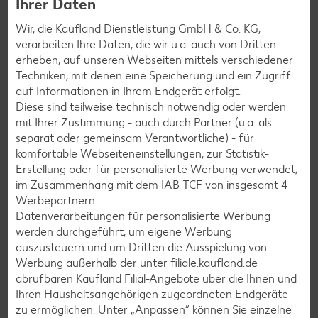
Ihrer Daten
Wir, die Kaufland Dienstleistung GmbH & Co. KG,
Newsletter-Anmeldung
verarbeiten Ihre Daten, die wir u.a. auch von Dritten
erheben, auf unseren Webseiten mittels verschiedener
Abonnenten profitieren von vielen Vorteilen wie den besten
Techniken, mit denen eine Speicherung und ein Zugriff
Angeboten zum Donnerstag, Wochenende oder
auf Informationen in Ihrem Endgerät erfolgt.
Wochenstart sowie Aktionen und Gewinnspielen.
Diese sind teilweise technisch notwendig oder werden
mit Ihrer Zustimmung - auch durch Partner (u.a. als
Zur Anmeldung
separat
oder
gemeinsam Verantwortliche
) - für
komfortable Webseiteneinstellungen, zur Statistik-
Erstellung oder für personalisierte Werbung verwendet;
im Zusammenhang mit dem IAB TCF von insgesamt
4
Werbepartnern.
Datenverarbeitungen für personalisierte Werbung
werden durchgeführt, um eigene Werbung
auszusteuern und um Dritten die Ausspielung von
Werbung außerhalb der unter filiale.kaufland.de
abrufbaren Kaufland Filial-Angebote über die Ihnen und
Ihren Haushaltsangehörigen zugeordneten Endgeräte
zu ermöglichen. Unter „Anpassen“ können Sie einzelne