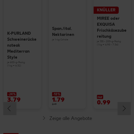
KNÜLLER
MIREE oder
EXQUISA
Span./ital.
Frischkäsezube
K-PURLAND
Nektarinen
reitung
Schweinerücke
je 1-kg-Schale
je 135 - 200-g-Packg.
(1 kg = 4.95 - 7.34)
nsteak
Mediterran
Style
je 600-g-Packg.
(1 kg = 6.32)
-24%
-18%
nur
3.79
1.79
0.99
4.99
2.19
Zeige alle Angebote