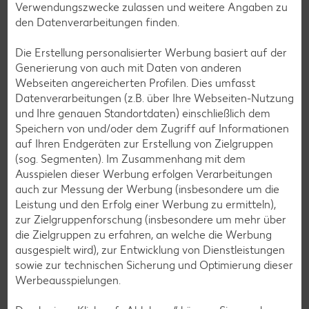
Verwendungszwecke zulassen und weitere Angaben zu
den Datenverarbeitungen finden.
Die Erstellung personalisierter Werbung basiert auf der
Messenger-Services – Jetzt kostenlos
Generierung von auch mit Daten von anderen
anmelden
Webseiten angereicherten Profilen. Dies umfasst
Datenverarbeitungen (z.B. über Ihre Webseiten-Nutzung
Mit unserem Messenger-Service erhältst du wöchentlich
und Ihre genauen Standortdaten) einschließlich dem
unseren aktuellen Prospekt mit den neuesten Angeboten
Speichern von und/oder dem Zugriff auf Informationen
per Messenger-App, Telegram, WhatsApp, Signal, Threema
auf Ihren Endgeräten zur Erstellung von Zielgruppen
oder Viber zugesendet.
(sog. Segmenten). Im Zusammenhang mit dem
Ausspielen dieser Werbung erfolgen Verarbeitungen
Jetzt schnell und bequem anmelden
auch zur Messung der Werbung (insbesondere um die
Leistung und den Erfolg einer Werbung zu ermitteln),
zur Zielgruppenforschung (insbesondere um mehr über
die Zielgruppen zu erfahren, an welche die Werbung
ausgespielt wird), zur Entwicklung von Dienstleistungen
sowie zur technischen Sicherung und Optimierung dieser
Werbeausspielungen.