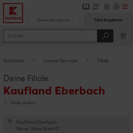
Online-Marktplatz
Filial-Angebote
Springe zu
Hauptinhalt
Footer
Startseite
Unsere Services
Filiale
Schwebender Seitenbereich
Deine Filiale
Kaufland Eberbach
Filiale ändern
Kaufland Eberbach
Neuer Weg-Nord 47