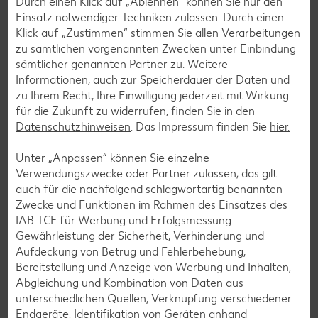
Durch einen Klick auf „Ablehnen“ können Sie nur den
Einsatz notwendiger Techniken zulassen. Durch einen
Mit unserem Messenger-Service erhältst du wöchentlich
Klick auf „Zustimmen“ stimmen Sie allen Verarbeitungen
unseren aktuellen Prospekt mit den neuesten Angeboten
zu sämtlichen vorgenannten Zwecken unter Einbindung
per Messenger-App, Telegram, WhatsApp, Signal, Threema
sämtlicher genannten Partner zu. Weitere
oder Viber zugesendet.
Informationen, auch zur Speicherdauer der Daten und
zu Ihrem Recht, Ihre Einwilligung jederzeit mit Wirkung
Jetzt schnell und bequem anmelden
für die Zukunft zu widerrufen, finden Sie in den
Datenschutzhinweisen
. Das Impressum finden Sie
hier.
Unter „Anpassen“ können Sie einzelne
Verwendungszwecke oder Partner zulassen; das gilt
auch für die nachfolgend schlagwortartig benannten
Zwecke und Funktionen im Rahmen des Einsatzes des
IAB TCF für Werbung und Erfolgsmessung:
Gewährleistung der Sicherheit, Verhinderung und
Aufdeckung von Betrug und Fehlerbehebung,
Bereitstellung und Anzeige von Werbung und Inhalten,
Abgleichung und Kombination von Daten aus
unterschiedlichen Quellen, Verknüpfung verschiedener
Endgeräte, Identifikation von Geräten anhand