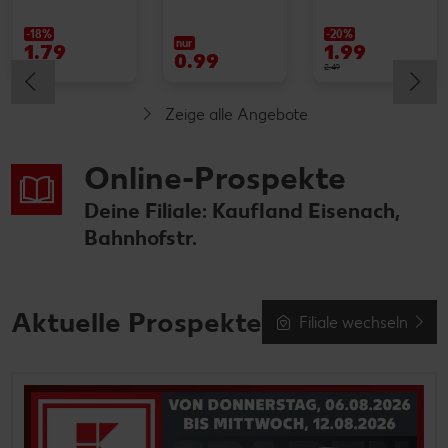
-18%
-20%
nur
1.79
1.99
0.99
2.19
2.49
Zeige alle Angebote
Online-Prospekte
Deine Filiale: Kaufland Eisenach,
Bahnhofstr.
Aktuelle Prospekte
Filiale wechseln