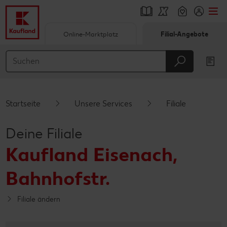
Online-Marktplatz
Filial-Angebote
Springe zu
Hauptinhalt
Footer
Startseite
Unsere Services
Filiale
Schwebender Seitenbereich
Deine Filiale
Kaufland Eisenach,
Bahnhofstr.
Filiale ändern