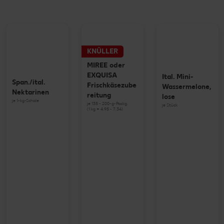
KNÜLLER
MIREE oder
EXQUISA
Ital. Mini-
Span./ital.
Frischkäsezube
Wassermelone,
Nektarinen
reitung
lose
je 1-kg-Schale
je 135 - 200-g-Packg.
je Stück
(1 kg = 4.95 - 7.34)