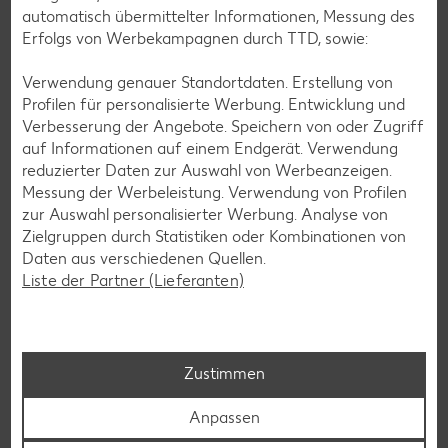
automatisch übermittelter Informationen, Messung des
Erfolgs von Werbekampagnen durch TTD, sowie:
Kaufland-App: cleverer Einkaufshelfer mit
Kaufland Card XTRA
Verwendung genauer Standortdaten. Erstellung von
Profilen für personalisierte Werbung. Entwicklung und
Dein Einkauf, perfekt organisiert – für iOS und Android:
Verbesserung der Angebote. Speichern von oder Zugriff
Entdecke unsere Filial-Angebote, verpasse dank
auf Informationen auf einem Endgerät. Verwendung
Angebotsalarm kein Angebote mehr und plane deinen
reduzierter Daten zur Auswahl von Werbeanzeigen.
Einkauf entspannt mit der digitalen Einkaufsliste. Ob
Messung der Werbeleistung. Verwendung von Profilen
exklusive Kaufland Card XTRA Vorteile, unser riesiger
zur Auswahl personalisierter Werbung. Analyse von
Online-Marktplatz Kaufland.de oder der schnelle Filialfinder
Zielgruppen durch Statistiken oder Kombinationen von
– mit der Kaufland-App hast du alles im Griff.
Daten aus verschiedenen Quellen.
Liste der Partner (Lieferanten)
Mehr erfahren
Zustimmen
Anpassen