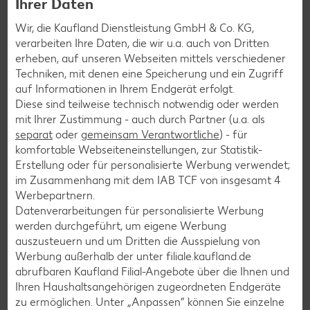
siehst du hier auf einen Blick. Verpasse jetzt auch keine
Ihrer Daten
Angebote und Aktionen mehr und lasse dich per
Wir, die Kaufland Dienstleistung GmbH & Co. KG,
Newsletter oder unsere Messenger-Services immer
verarbeiten Ihre Daten, die wir u.a. auch von Dritten
topaktuell über Neuigkeiten informieren.
erheben, auf unseren Webseiten mittels verschiedener
Techniken, mit denen eine Speicherung und ein Zugriff
auf Informationen in Ihrem Endgerät erfolgt.
Diese sind teilweise technisch notwendig oder werden
mit Ihrer Zustimmung - auch durch Partner (u.a. als
separat
oder
gemeinsam Verantwortliche
) - für
komfortable Webseiteneinstellungen, zur Statistik-
Erstellung oder für personalisierte Werbung verwendet;
im Zusammenhang mit dem IAB TCF von insgesamt
4
Werbepartnern.
Datenverarbeitungen für personalisierte Werbung
werden durchgeführt, um eigene Werbung
auszusteuern und um Dritten die Ausspielung von
Werbung außerhalb der unter filiale.kaufland.de
Newsletter-Anmeldung
abrufbaren Kaufland Filial-Angebote über die Ihnen und
Ihren Haushaltsangehörigen zugeordneten Endgeräte
Abonnenten profitieren von vielen Vorteilen wie den besten
zu ermöglichen. Unter „Anpassen“ können Sie einzelne
Angeboten zum Donnerstag, Wochenende oder