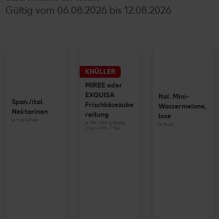
Gültig vom 06.08.2026 bis 12.08.2026
KNÜLLER
MIREE oder
EXQUISA
Ital. Mini-
Span./ital.
Frischkäsezube
Wassermelone,
Nektarinen
reitung
lose
je 1-kg-Schale
je 135 - 200-g-Packg.
je Stück
(1 kg = 4.95 - 7.34)