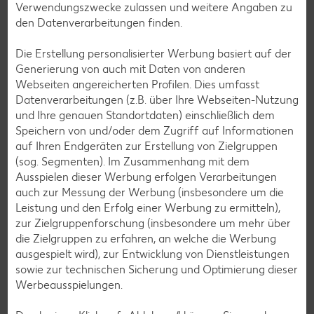
Verwendungszwecke zulassen und weitere Angaben zu
den Datenverarbeitungen finden.
Shops
Die Erstellung personalisierter Werbung basiert auf der
Weitere Shops in deiner Filiale
Generierung von auch mit Daten von anderen
Webseiten angereicherten Profilen. Dies umfasst
Datenverarbeitungen (z.B. über Ihre Webseiten-Nutzung
und Ihre genauen Standortdaten) einschließlich dem
Hier findest du eine Übersicht aller unserer Partner-Shops in
Speichern von und/oder dem Zugriff auf Informationen
deiner Filiale, die unser Angebot vor Ort ergänzen.
auf Ihren Endgeräten zur Erstellung von Zielgruppen
(sog. Segmenten). Im Zusammenhang mit dem
Ausspielen dieser Werbung erfolgen Verarbeitungen
auch zur Messung der Werbung (insbesondere um die
Leistung und den Erfolg einer Werbung zu ermitteln),
zur Zielgruppenforschung (insbesondere um mehr über
die Zielgruppen zu erfahren, an welche die Werbung
ausgespielt wird), zur Entwicklung von Dienstleistungen
sowie zur technischen Sicherung und Optimierung dieser
Werbeausspielungen.