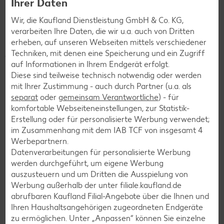
Ihrer Daten
Kinderheime oder die Tafeln unterstützen? Kein Problem!
Jeder Cent zählt! Für deine Region.
ist das neue
Wir, die Kaufland Dienstleistung GmbH & Co. KG,
Filialspendenkonzept von Kaufland. Denn schon kleine
verarbeiten Ihre Daten, die wir u.a. auch von Dritten
Beträge können Großes bewirken. Unsere Kunden können in
erheben, auf unseren Webseiten mittels verschiedener
jeder unserer über 780 Filialen in Deutschland beim
Techniken, mit denen eine Speicherung und ein Zugriff
Bezahlen auf den nächsthöheren 10-Cent-Betrag
auf Informationen in Ihrem Endgerät erfolgt.
aufrunden und/oder ihren Pfandbon spenden, um eine
Diese sind teilweise technisch notwendig oder werden
soziale Organisation aus ihrer Region zu unterstützen.
mit Ihrer Zustimmung - auch durch Partner (u.a. als
separat
oder
gemeinsam Verantwortliche
) - für
So stärken wir gemeinsam das gesellschaftliche
komfortable Webseiteneinstellungen, zur Statistik-
Engagement vor Ort – für eine nachhaltigere Zukunft
Erstellung oder für personalisierte Werbung verwendet;
direkt vor der Haustür. Also, mitmachen!
Denn jeder Cent
im Zusammenhang mit dem IAB TCF von insgesamt
4
zählt!
Werbepartnern.
Datenverarbeitungen für personalisierte Werbung
Die Spenden aus deiner Filiale gehen
werden durchgeführt, um eigene Werbung
auszusteuern und um Dritten die Ausspielung von
an:
Kindervisionen e.V. Erfurt
Werbung außerhalb der unter filiale.kaufland.de
abrufbaren Kaufland Filial-Angebote über die Ihnen und
Ihren Haushaltsangehörigen zugeordneten Endgeräte
Mehr erfahren
zu ermöglichen. Unter „Anpassen“ können Sie einzelne