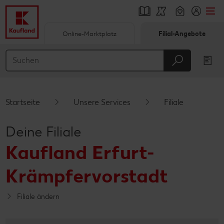
Online-Marktplatz
Filial-Angebote
Springe zu
Hauptinhalt
Footer
Startseite
Unsere Services
Filiale
Schwebender Seitenbereich
Deine Filiale
Kaufland Erfurt-
Krämpfervorstadt
Filiale ändern