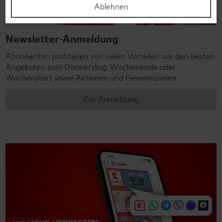
Ablehnen
Newsletter-Anmeldung
Abonnenten profitieren von vielen Vorteilen wie den besten
Angeboten zum Donnerstag, Wochenende oder
Wochenstart sowie Aktionen und Gewinnspielen.
Zur Anmeldung