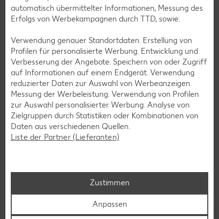
Services
automatisch übermittelter Informationen, Messung des
Unsere Serviceleistungen
Erfolgs von Werbekampagnen durch TTD, sowie:
Verwendung genauer Standortdaten. Erstellung von
Deine Zufriedenheit ist für uns die oberste Priorität. Unser
Profilen für personalisierte Werbung. Entwicklung und
Kundenversprechen und die Services, die wir anbieten,
Verbesserung der Angebote. Speichern von oder Zugriff
siehst du hier auf einen Blick. Verpasse jetzt auch keine
auf Informationen auf einem Endgerät. Verwendung
Angebote und Aktionen mehr und lasse dich per
reduzierter Daten zur Auswahl von Werbeanzeigen.
Newsletter oder unsere Messenger-Services immer
Messung der Werbeleistung. Verwendung von Profilen
topaktuell über Neuigkeiten informieren.
zur Auswahl personalisierter Werbung. Analyse von
Zielgruppen durch Statistiken oder Kombinationen von
Daten aus verschiedenen Quellen.
Liste der Partner (Lieferanten)
Zustimmen
Anpassen