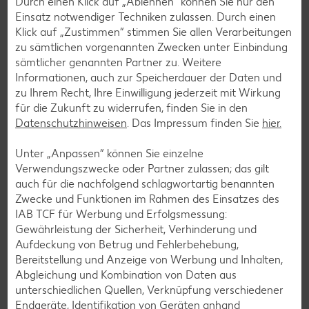
Durch einen Klick auf „Ablehnen“ können Sie nur den
Einsatz notwendiger Techniken zulassen. Durch einen
Klick auf „Zustimmen“ stimmen Sie allen Verarbeitungen
zu sämtlichen vorgenannten Zwecken unter Einbindung
sämtlicher genannten Partner zu. Weitere
Informationen, auch zur Speicherdauer der Daten und
zu Ihrem Recht, Ihre Einwilligung jederzeit mit Wirkung
für die Zukunft zu widerrufen, finden Sie in den
Datenschutzhinweisen
. Das Impressum finden Sie
hier.
YUZU Sushi
Unter „Anpassen“ können Sie einzelne
Verwendungszwecke oder Partner zulassen; das gilt
Dein Sushi-Genuss in deiner Filiale: Erlebe bei YUZU eine
auch für die nachfolgend schlagwortartig benannten
Auswahl von frisch zubereitetem Sushi, köstlichen Bowls,
Zwecke und Funktionen im Rahmen des Einsatzes des
knackigen Salaten und feinen Desserts. Du findest
IAB TCF für Werbung und Erfolgsmessung:
entweder die YUZU Truhe oder den YUZU Shop in deiner
Gewährleistung der Sicherheit, Verhinderung und
Filiale, in dem alles frisch zubereitet wird. Komm vorbei und
Aufdeckung von Betrug und Fehlerbehebung,
genieße die Vielfalt!
Bereitstellung und Anzeige von Werbung und Inhalten,
Abgleichung und Kombination von Daten aus
unterschiedlichen Quellen, Verknüpfung verschiedener
Endgeräte, Identifikation von Geräten anhand