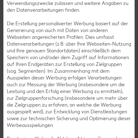
Verwendungszwecke zulassen und weitere Angaben zu
den Datenverarbeitungen finden.
Die Erstellung personalisierter Werbung basiert auf der
Generierung von auch mit Daten von anderen
Webseiten angereicherten Profilen. Dies umfasst
Datenverarbeitungen (z.B. über Ihre Webseiten-Nutzung
und Ihre genauen Standortdaten) einschließlich dem
Speichern von und/oder dem Zugriff auf Informationen
auf Ihren Endgeräten zur Erstellung von Zielgruppen
(sog. Segmenten). Im Zusammenhang mit dem
Newsletter-Anmeldung
Ausspielen dieser Werbung erfolgen Verarbeitungen
auch zur Messung der Werbung (insbesondere um die
Abonnenten profitieren von vielen Vorteilen wie den besten
Leistung und den Erfolg einer Werbung zu ermitteln),
Angeboten zum Donnerstag, Wochenende oder
zur Zielgruppenforschung (insbesondere um mehr über
Wochenstart sowie Aktionen und Gewinnspielen.
die Zielgruppen zu erfahren, an welche die Werbung
ausgespielt wird), zur Entwicklung von Dienstleistungen
Zur Anmeldung
sowie zur technischen Sicherung und Optimierung dieser
Werbeausspielungen.