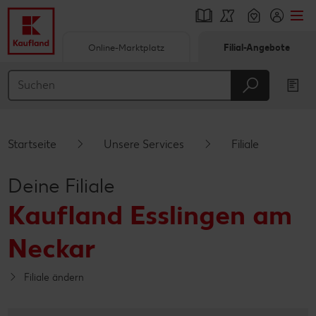
Online-Marktplatz
Filial-Angebote
Springe zu
Hauptinhalt
Footer
Startseite
Unsere Services
Filiale
Schwebender Seitenbereich
Deine Filiale
Kaufland Esslingen am
Neckar
Filiale ändern