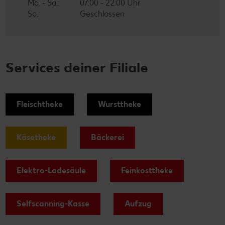
Mo. - Sa.:
07:00 - 22:00 Uhr
So.:
Geschlossen
Services deiner Filiale
Fleischtheke
Wursttheke
Käsetheke
Bäckerei
Elektro-Ladesäule
Feinkosttheke
Selfscanning-Kasse
Aufzug