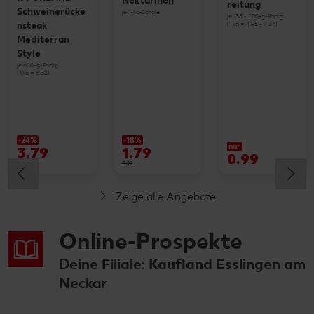
Nektarinen
reitung
Schweinerücke
je 1-kg-Schale
je 135 - 200-g-Packg.
(1 kg = 4.95 - 7.34)
nsteak
Mediterran
Style
je 600-g-Packg.
(1 kg = 6.32)
-24%
-18%
nur
3.79
1.79
0.99
4.99
2.19
Zeige alle Angebote
Online-Prospekte
Deine Filiale: Kaufland Esslingen am
Neckar