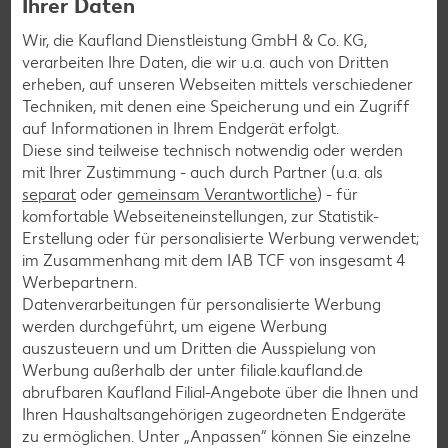
Ihrer Daten
Wir, die Kaufland Dienstleistung GmbH & Co. KG,
verarbeiten Ihre Daten, die wir u.a. auch von Dritten
erheben, auf unseren Webseiten mittels verschiedener
Techniken, mit denen eine Speicherung und ein Zugriff
auf Informationen in Ihrem Endgerät erfolgt.
Diese sind teilweise technisch notwendig oder werden
mit Ihrer Zustimmung - auch durch Partner (u.a. als
separat
oder
gemeinsam Verantwortliche
) - für
komfortable Webseiteneinstellungen, zur Statistik-
E-Ladestationen
Erstellung oder für personalisierte Werbung verwendet;
im Zusammenhang mit dem IAB TCF von insgesamt
4
Wir setzen auf nachhaltige E-Mobilität. An unseren Elektro-
Werbepartnern.
Ladestationen deiner Kaufland-Filiale kannst du dein E-
Datenverarbeitungen für personalisierte Werbung
Fahrzeug während unserer Öffnungszeiten aufladen.
werden durchgeführt, um eigene Werbung
auszusteuern und um Dritten die Ausspielung von
Weitere Informationen
Werbung außerhalb der unter filiale.kaufland.de
abrufbaren Kaufland Filial-Angebote über die Ihnen und
Ihren Haushaltsangehörigen zugeordneten Endgeräte
zu ermöglichen. Unter „Anpassen“ können Sie einzelne