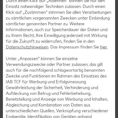
Durch einen Klick auf „Ablehnen“ können Sie nur den
Einsatz notwendiger Techniken zulassen. Durch einen
Klick auf „Zustimmen“ stimmen Sie allen Verarbeitungen
zu sämtlichen vorgenannten Zwecken unter Einbindung
sämtlicher genannten Partner zu. Weitere
Informationen, auch zur Speicherdauer der Daten und
zu Ihrem Recht, Ihre Einwilligung jederzeit mit Wirkung
für die Zukunft zu widerrufen, finden Sie in den
Datenschutzhinweisen
. Das Impressum finden Sie
hier.
Unter „Anpassen“ können Sie einzelne
Verwendungszwecke oder Partner zulassen; das gilt
auch für die nachfolgend schlagwortartig benannten
Messenger-Services – Jetzt kostenlos
Zwecke und Funktionen im Rahmen des Einsatzes des
anmelden
IAB TCF für Werbung und Erfolgsmessung:
Gewährleistung der Sicherheit, Verhinderung und
Mit unserem Messenger-Service erhältst du wöchentlich
Aufdeckung von Betrug und Fehlerbehebung,
unseren aktuellen Prospekt mit den neuesten Angeboten
Bereitstellung und Anzeige von Werbung und Inhalten,
per Messenger-App, Telegram, WhatsApp, Signal, Threema
Abgleichung und Kombination von Daten aus
oder Viber zugesendet.
unterschiedlichen Quellen, Verknüpfung verschiedener
Endgeräte, Identifikation von Geräten anhand
Jetzt schnell und bequem anmelden