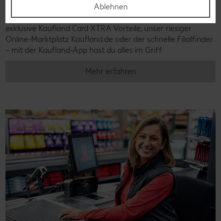
Ablehnen
Angebotsalarm kein Angebote mehr und plane deinen
Einkauf entspannt mit der digitalen Einkaufsliste. Ob
exklusive Kaufland Card XTRA Vorteile, unser riesiger
Online-Marktplatz Kaufland.de oder der schnelle Filialfinder
– mit der Kaufland-App hast du alles im Griff.
Mehr erfahren