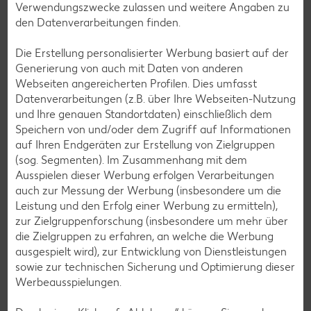
Verwendungszwecke zulassen und weitere Angaben zu
den Datenverarbeitungen finden.
Messenger-Services – Jetzt kostenlos
Die Erstellung personalisierter Werbung basiert auf der
anmelden
Generierung von auch mit Daten von anderen
Webseiten angereicherten Profilen. Dies umfasst
Mit unserem Messenger-Service erhältst du wöchentlich
Datenverarbeitungen (z.B. über Ihre Webseiten-Nutzung
unseren aktuellen Prospekt mit den neuesten Angeboten
und Ihre genauen Standortdaten) einschließlich dem
per Messenger-App, Telegram, WhatsApp, Signal, Threema
Speichern von und/oder dem Zugriff auf Informationen
oder Viber zugesendet.
auf Ihren Endgeräten zur Erstellung von Zielgruppen
(sog. Segmenten). Im Zusammenhang mit dem
Jetzt schnell und bequem anmelden
Ausspielen dieser Werbung erfolgen Verarbeitungen
auch zur Messung der Werbung (insbesondere um die
Leistung und den Erfolg einer Werbung zu ermitteln),
zur Zielgruppenforschung (insbesondere um mehr über
die Zielgruppen zu erfahren, an welche die Werbung
ausgespielt wird), zur Entwicklung von Dienstleistungen
sowie zur technischen Sicherung und Optimierung dieser
Werbeausspielungen.