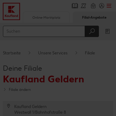
Online-Marktplatz
Filial-Angebote
Springe zu
Hauptinhalt
Footer
Startseite
Unsere Services
Filiale
Schwebender Seitenbereich
Deine Filiale
Kaufland Geldern
Filiale ändern
Kaufland Geldern
Westwall 1/Bahnhofstraße 8