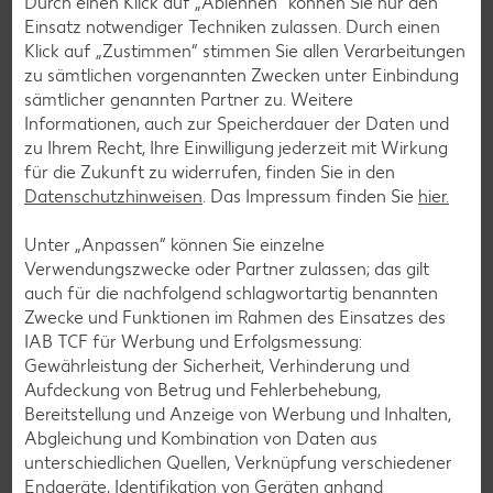
Durch einen Klick auf „Ablehnen“ können Sie nur den
Einsatz notwendiger Techniken zulassen. Durch einen
Klick auf „Zustimmen“ stimmen Sie allen Verarbeitungen
zu sämtlichen vorgenannten Zwecken unter Einbindung
sämtlicher genannten Partner zu. Weitere
Informationen, auch zur Speicherdauer der Daten und
zu Ihrem Recht, Ihre Einwilligung jederzeit mit Wirkung
Kaufland-App: cleverer Einkaufshelfer mit
für die Zukunft zu widerrufen, finden Sie in den
Kaufland Card XTRA
Datenschutzhinweisen
. Das Impressum finden Sie
hier.
Dein Einkauf, perfekt organisiert – für iOS und Android:
Unter „Anpassen“ können Sie einzelne
Entdecke unsere Filial-Angebote, verpasse dank
Verwendungszwecke oder Partner zulassen; das gilt
Angebotsalarm kein Angebote mehr und plane deinen
auch für die nachfolgend schlagwortartig benannten
Einkauf entspannt mit der digitalen Einkaufsliste. Ob
Zwecke und Funktionen im Rahmen des Einsatzes des
exklusive Kaufland Card XTRA Vorteile, unser riesiger
IAB TCF für Werbung und Erfolgsmessung:
Online-Marktplatz Kaufland.de oder der schnelle Filialfinder
Gewährleistung der Sicherheit, Verhinderung und
– mit der Kaufland-App hast du alles im Griff.
Aufdeckung von Betrug und Fehlerbehebung,
Bereitstellung und Anzeige von Werbung und Inhalten,
Mehr erfahren
Abgleichung und Kombination von Daten aus
unterschiedlichen Quellen, Verknüpfung verschiedener
Endgeräte, Identifikation von Geräten anhand