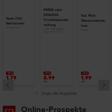
MIREE oder
EXQUISA
Ital. Mini-
Span./ital.
Frischkäsezube
Wassermelone,
Nektarinen
reitung
lose
je 1-kg-Schale
je 135 - 200-g-Packg.
je Stück
(1 kg = 4.95 - 7.34)
-18%
-47%
-20%
1.79
0.99
1.99
2.19
1.89
2.49
Zeige alle Angebote
Online-Prospekte