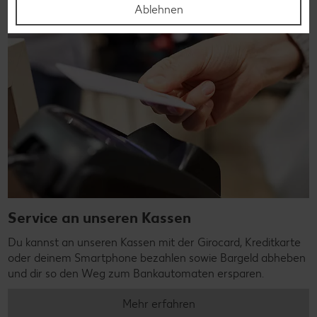
Ablehnen
Service an unseren Kassen
Du kannst an unseren Kassen mit der Girocard, Kreditkarte
oder deinem Smartphone bezahlen sowie Bargeld abheben
und dir so den Weg zum Bankautomaten ersparen.
Mehr erfahren