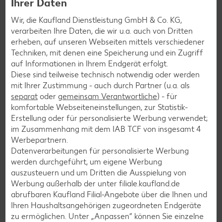
Ihrer Daten
Newsletter-Anmeldung
Wir, die Kaufland Dienstleistung GmbH & Co. KG,
verarbeiten Ihre Daten, die wir u.a. auch von Dritten
Abonnenten profitieren von vielen Vorteilen wie den besten
erheben, auf unseren Webseiten mittels verschiedener
Angeboten zum Donnerstag, Wochenende oder
Techniken, mit denen eine Speicherung und ein Zugriff
Wochenstart sowie Aktionen und Gewinnspielen.
auf Informationen in Ihrem Endgerät erfolgt.
Diese sind teilweise technisch notwendig oder werden
Zur Anmeldung
mit Ihrer Zustimmung - auch durch Partner (u.a. als
separat
oder
gemeinsam Verantwortliche
) - für
komfortable Webseiteneinstellungen, zur Statistik-
Erstellung oder für personalisierte Werbung verwendet;
im Zusammenhang mit dem IAB TCF von insgesamt
4
Werbepartnern.
Datenverarbeitungen für personalisierte Werbung
werden durchgeführt, um eigene Werbung
auszusteuern und um Dritten die Ausspielung von
Werbung außerhalb der unter filiale.kaufland.de
abrufbaren Kaufland Filial-Angebote über die Ihnen und
Ihren Haushaltsangehörigen zugeordneten Endgeräte
zu ermöglichen. Unter „Anpassen“ können Sie einzelne