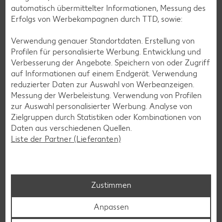
automatisch übermittelter Informationen, Messung des
Erfolgs von Werbekampagnen durch TTD, sowie:
Verwendung genauer Standortdaten. Erstellung von
Profilen für personalisierte Werbung. Entwicklung und
Verbesserung der Angebote. Speichern von oder Zugriff
auf Informationen auf einem Endgerät. Verwendung
reduzierter Daten zur Auswahl von Werbeanzeigen.
Messung der Werbeleistung. Verwendung von Profilen
zur Auswahl personalisierter Werbung. Analyse von
Zielgruppen durch Statistiken oder Kombinationen von
Daten aus verschiedenen Quellen.
Kaufland Services
Liste der Partner (Lieferanten)
Kundenservice steht für uns an erster Stelle: Wir möchten,
dass unsere Kunden mit uns zufrieden sind und gerne in
unseren Filialen einkaufen.
Zustimmen
Zu Kaufland Services
Anpassen