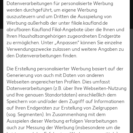
Datenverarbeitungen für personalisierte Werbung
Fragen rund um unsere Filialen? Unter der kostenfreien Rufnummer stehen wir von
werden durchgeführt, um eigene Werbung
Montag bis Samstag zwischen 8:00 und 19:00 Uhr zur Verfügung.
auszusteuern und um Dritten die Ausspielung von
Kontakt
Häufige Fragen
Werbung außerhalb der unter filiale.kaufland.de
abrufbaren Kaufland Filial-Angebote über die Ihnen und
Ihren Haushaltsangehörigen zugeordneten Endgeräte
filiale.kaufland.de
zu ermöglichen. Unter „Anpassen“ können Sie einzelne
Verwendungszwecke zulassen und weitere Angaben zu
Service
den Datenverarbeitungen finden.
Die Erstellung personalisierter Werbung basiert auf der
Unternehmen
Generierung von auch mit Daten von anderen
Webseiten angereicherten Profilen. Dies umfasst
Online-Marktplatz Kaufland.de
Datenverarbeitungen (z.B. über Ihre Webseiten-Nutzung
und Ihre genauen Standortdaten) einschließlich dem
Speichern von und/oder dem Zugriff auf Informationen
auf Ihren Endgeräten zur Erstellung von Zielgruppen
(sog. Segmenten). Im Zusammenhang mit dem
Ausspielen dieser Werbung erfolgen Verarbeitungen
Abonniere unseren Kaufland-
auch zur Messung der Werbung (insbesondere um die