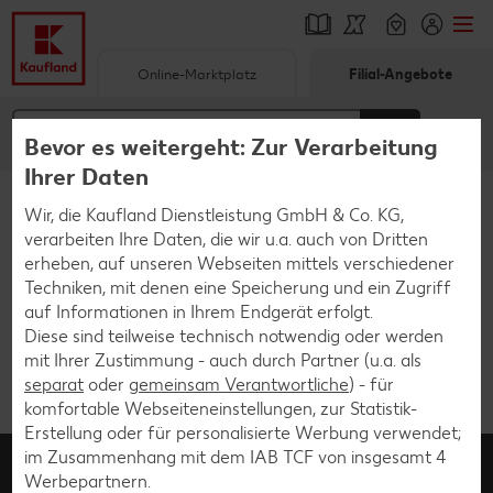
Online-Marktplatz
Filial-Angebote
Springe zu
Hauptinhalt
Bevor es weitergeht: Zur Verarbeitung
Ihrer Daten
Footer
Wir, die Kaufland Dienstleistung GmbH & Co. KG,
Startseite
Unsere Services
Filiale
verarbeiten Ihre Daten, die wir u.a. auch von Dritten
Schwebender Seitenbereich
erheben, auf unseren Webseiten mittels verschiedener
Techniken, mit denen eine Speicherung und ein Zugriff
Die von dir aufgerufene Filialseite ist nicht
auf Informationen in Ihrem Endgerät erfolgt.
verfügbar. Die Filialseite deiner Filiale findest
Diese sind teilweise technisch notwendig oder werden
du
hier
.
mit Ihrer Zustimmung - auch durch Partner (u.a. als
separat
oder
gemeinsam Verantwortliche
) - für
komfortable Webseiteneinstellungen, zur Statistik-
Erstellung oder für personalisierte Werbung verwendet;
Kundenmanagement
im Zusammenhang mit dem IAB TCF von insgesamt
4
Werbepartnern.
0800 / 15 28 352