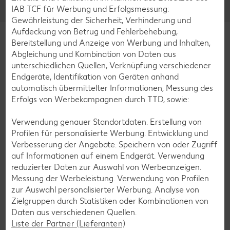
IAB TCF für Werbung und Erfolgsmessung:
Gewährleistung der Sicherheit, Verhinderung und
Aufdeckung von Betrug und Fehlerbehebung,
Bereitstellung und Anzeige von Werbung und Inhalten,
Abgleichung und Kombination von Daten aus
unterschiedlichen Quellen, Verknüpfung verschiedener
Impressum
Datenschutzhinweise
Cookie-Hinweise
Endgeräte, Identifikation von Geräten anhand
Barrierefreiheitserklärung
automatisch übermittelter Informationen, Messung des
Erfolgs von Werbekampagnen durch TTD, sowie:
*Aktionsware kann aufgrund begrenzter Vorratsmengen bereits im Laufe
Verwendung genauer Standortdaten. Erstellung von
des ersten Angebotstages ausverkauft sein.
Profilen für personalisierte Werbung. Entwicklung und
Verbesserung der Angebote. Speichern von oder Zugriff
**Preis nur mit der Kaufland Card erhältlich und nur bei Vorzeigen der
Kaufland Card an der Kasse.
auf Informationen auf einem Endgerät. Verwendung
reduzierter Daten zur Auswahl von Werbeanzeigen.
A
Die Haltungsform-Kennzeichnung wird aktuell von 4 auf 5 Stufen
Messung der Werbeleistung. Verwendung von Profilen
angepasst. Im Umstellungszeitraum verkaufen wir Artikel mit der
zur Auswahl personalisierter Werbung. Analyse von
bisherigen und der neuen Haltungsform-Kennzeichnung. Weitere
Zielgruppen durch Statistiken oder Kombinationen von
Informationen findest du
hier
.
Daten aus verschiedenen Quellen.
ʳ aktuell nur für ausgewählte Kunststoff-Verpackungen der Marken
Liste der Partner (Lieferanten)