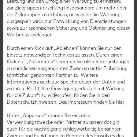
Leistung und den Erfolg einer Werbung zu ermitteln),
Newsletter
zur Zielgruppenforschung (insbesondere um mehr über
Jetzt kostenlos anmelden und mehr entdecken. Wir freuen
die Zielgruppen zu erfahren, an welche die Werbung
uns!
ausgespielt wird), zur Entwicklung von Dienstleistungen
Deine E-Mail-Adresse
sowie zur technischen Sicherung und Optimierung dieser
Werbeausspielungen.
Durch einen Klick auf „Ablehnen“ können Sie nur den
Einsatz notwendiger Techniken zulassen. Durch einen
Klick auf „Zustimmen“ stimmen Sie allen Verarbeitungen
Anmelden
zu sämtlichen vorgenannten Zwecken unter Einbindung
sämtlicher genannten Partner zu. Weitere
Informationen, auch zur Speicherdauer der Daten und
Werde Teil der Kaufland Community und
zu Ihrem Recht, Ihre Einwilligung jederzeit mit Wirkung
folge uns hier:
für die Zukunft zu widerrufen, finden Sie in den
Datenschutzhinweisen
. Das Impressum finden Sie
hier.
Facebook
YouTube
Xing
Instagram
LinkedIn
Pintere
Unter „Anpassen“ können Sie einzelne
Verwendungszwecke oder Partner zulassen; das gilt
auch für die nachfolgend schlagwortartig benannten
Kununu
Tiktok
Giphy
WhatsApp
Zwecke und Funktionen im Rahmen des Einsatzes des