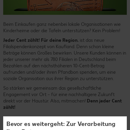
Beim Einkaufen ganz nebenbei lokale Organisationen wie
Kinderheime oder die Tafeln unterstützen? Kein Problem!
Jeder Cent zählt! Für deine Region.
ist das neue
Filialspendenkonzept von Kaufland. Denn schon kleine
Beträge können Großes bewirken. Unsere Kunden können in
jeder unserer mehr als 780 Filialen in Deutschland beim
Bezahlen auf den nächsthöheren 10-Cent-Betrag
aufrunden und/oder ihren Pfandbon spenden, um eine
soziale Organisation aus ihrer Region zu unterstützen.
So stärken wir gemeinsam das gesellschaftliche
Engagement vor Ort – für eine nachhaltigere Zukunft
direkt vor der Haustür. Also, mitmachen!
Denn jeder Cent
zählt!
Bevor es weitergeht: Zur Verarbeitung