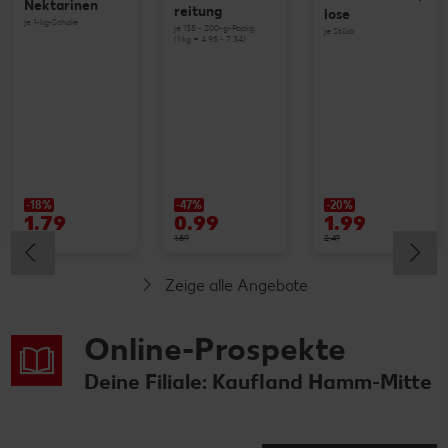
Nektarinen
reitung
lose
je 1-kg-Schale
je 135 - 200-g-Packg.
je Stück
(1 kg = 4.95 - 7.34)
-18%
-47%
-20%
1.79
0.99
1.99
2.19
1.89
2.49
Zeige alle Angebote
Online-Prospekte
Deine Filiale: Kaufland Hamm-Mitte