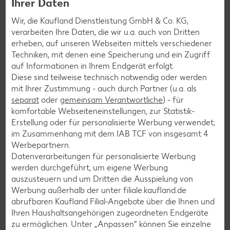
Ihrer Daten
Die Spenden aus deiner Filiale gehen
an:
Ambulanter Kinder und Jugendhospiz
Wir, die Kaufland Dienstleistung GmbH & Co. KG,
verarbeiten Ihre Daten, die wir u.a. auch von Dritten
Kreis Unna
erheben, auf unseren Webseiten mittels verschiedener
Techniken, mit denen eine Speicherung und ein Zugriff
auf Informationen in Ihrem Endgerät erfolgt.
Mehr erfahren
Diese sind teilweise technisch notwendig oder werden
mit Ihrer Zustimmung - auch durch Partner (u.a. als
separat
oder
gemeinsam Verantwortliche
) - für
komfortable Webseiteneinstellungen, zur Statistik-
Erstellung oder für personalisierte Werbung verwendet;
im Zusammenhang mit dem IAB TCF von insgesamt
4
Services
Werbepartnern.
Unsere Serviceleistungen
Datenverarbeitungen für personalisierte Werbung
werden durchgeführt, um eigene Werbung
auszusteuern und um Dritten die Ausspielung von
Deine Zufriedenheit ist für uns die oberste Priorität. Unser
Werbung außerhalb der unter filiale.kaufland.de
Kundenversprechen und die Services, die wir anbieten,
abrufbaren Kaufland Filial-Angebote über die Ihnen und
siehst du hier auf einen Blick. Verpasse jetzt auch keine
Ihren Haushaltsangehörigen zugeordneten Endgeräte
Angebote und Aktionen mehr und lasse dich per
zu ermöglichen. Unter „Anpassen“ können Sie einzelne