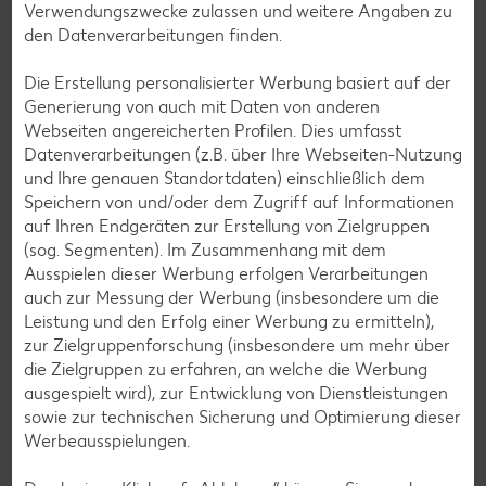
Newsletter oder unsere Messenger-Services immer
Verwendungszwecke zulassen und weitere Angaben zu
topaktuell über Neuigkeiten informieren.
den Datenverarbeitungen finden.
Die Erstellung personalisierter Werbung basiert auf der
Generierung von auch mit Daten von anderen
Webseiten angereicherten Profilen. Dies umfasst
Datenverarbeitungen (z.B. über Ihre Webseiten-Nutzung
und Ihre genauen Standortdaten) einschließlich dem
Speichern von und/oder dem Zugriff auf Informationen
auf Ihren Endgeräten zur Erstellung von Zielgruppen
(sog. Segmenten). Im Zusammenhang mit dem
Ausspielen dieser Werbung erfolgen Verarbeitungen
auch zur Messung der Werbung (insbesondere um die
Leistung und den Erfolg einer Werbung zu ermitteln),
zur Zielgruppenforschung (insbesondere um mehr über
die Zielgruppen zu erfahren, an welche die Werbung
DHL Packstationen
ausgespielt wird), zur Entwicklung von Dienstleistungen
Mit immer mehr DHL Packstationen bei Kaufland kannst du
sowie zur technischen Sicherung und Optimierung dieser
deinen Einkauf bei uns mit der Abholung oder dem Versand
Werbeausspielungen.
von Paketen und Retouren verbinden.