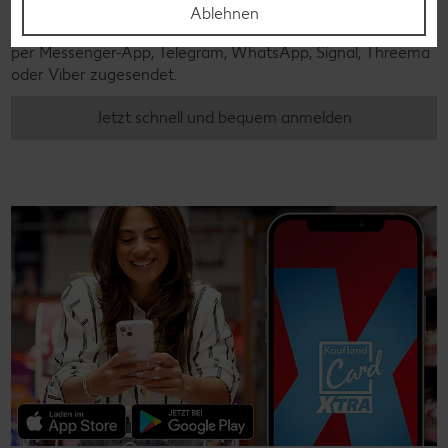
Mit unserem Messenger-Service erhältst du wöchentlich
Ablehnen
unseren aktuellen Prospekt mit den neuesten Angeboten
per Messenger-App, Telegram, WhatsApp, Signal, Threema
oder Viber zugesendet.
Jetzt schnell und bequem anmelden