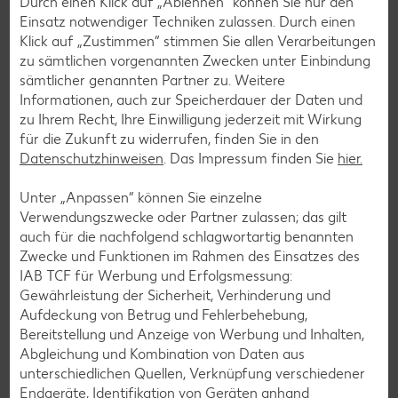
Durch einen Klick auf „Ablehnen“ können Sie nur den
Weitere Informationen
Einsatz notwendiger Techniken zulassen. Durch einen
Klick auf „Zustimmen“ stimmen Sie allen Verarbeitungen
zu sämtlichen vorgenannten Zwecken unter Einbindung
sämtlicher genannten Partner zu. Weitere
Informationen, auch zur Speicherdauer der Daten und
zu Ihrem Recht, Ihre Einwilligung jederzeit mit Wirkung
für die Zukunft zu widerrufen, finden Sie in den
Datenschutzhinweisen
. Das Impressum finden Sie
hier.
Unter „Anpassen“ können Sie einzelne
Verwendungszwecke oder Partner zulassen; das gilt
auch für die nachfolgend schlagwortartig benannten
Zwecke und Funktionen im Rahmen des Einsatzes des
IAB TCF für Werbung und Erfolgsmessung:
Gewährleistung der Sicherheit, Verhinderung und
Aufdeckung von Betrug und Fehlerbehebung,
Newsletter-Anmeldung
Bereitstellung und Anzeige von Werbung und Inhalten,
Abgleichung und Kombination von Daten aus
Abonnenten profitieren von vielen Vorteilen wie den besten
unterschiedlichen Quellen, Verknüpfung verschiedener
Angeboten zum Donnerstag, Wochenende oder
Endgeräte, Identifikation von Geräten anhand
Wochenstart sowie Aktionen und Gewinnspielen.