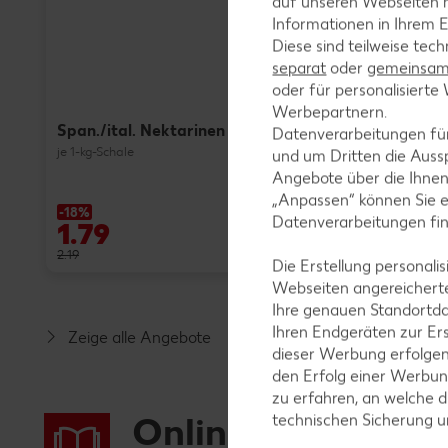
auf unseren Webseiten m
Informationen in Ihrem E
Diese sind teilweise tec
MIREE o
separat
oder
gemeinsam 
Frischkä
oder für personalisier
je 135 - 200
(1 kg = 4.95 
Werbepartnern.
Span./ital. Nektarinen
Datenverarbeitungen fü
je 1-kg-Schale
und um Dritten die Aussp
Angebote über die Ihne
„Anpassen“ können Sie 
-18%
-47%
Datenverarbeitungen fi
1.79
0.99
2.19
1.89
Die Erstellung personal
Webseiten angereicherte
Ihre genauen Standortda
Ihren Endgeräten zur Er
Zeige alle Angebote
dieser Werbung erfolge
den Erfolg einer Werbun
zu erfahren, an welche d
Online-Prospekte
technischen Sicherung 