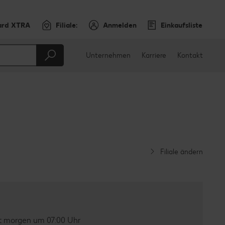
ard XTRA
Filiale:
Anmelden
Einkaufsliste
Unternehmen
Karriere
Kontakt
Filiale ändern
t morgen um 07:00 Uhr