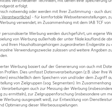
ittels verschiedener Techniken, mit denen eine Speicherung un
ndgerät erfolgt.
hnisch notwendig oder werden mit Ihrer Zustimmung - auch durch
der EXQUISA
Verantwortliche
) - für komfortable Webseiteneinstellungen, zur
sezubereitung
te Werbung verwendet; im Zusammenhang mit dem IAB TCF von
-g-Packg.
Ital. Mini-Wassermelone, l
- 7.34)
je Stück
r personalisierte Werbung werden durchgeführt, um eigene W
ielung von Werbung außerhalb der unter filiale.kaufland.de abr
n und Ihren Haushaltsangehörigen zugeordneten Endgeräte zu 
einzelne Verwendungszwecke zulassen und weitere Angaben z
-20%
nden.
1.99
2.49
isierter Werbung basiert auf der Generierung von auch mit Dat
n Profilen. Dies umfasst Datenverarbeitungen (z.B. über Ihre
ten) einschließlich dem Speichern von und/oder dem Zugriff a
stellung von Zielgruppen (sog. Segmenten). Im Zusammenhang
n Verarbeitungen auch zur Messung der Werbung (insbesondere
g zu ermitteln), zur Zielgruppenforschung (insbesondere um me
ie Werbung ausgespielt wird), zur Entwicklung von Dienstleistu
und Optimierung dieser Werbeausspielungen.