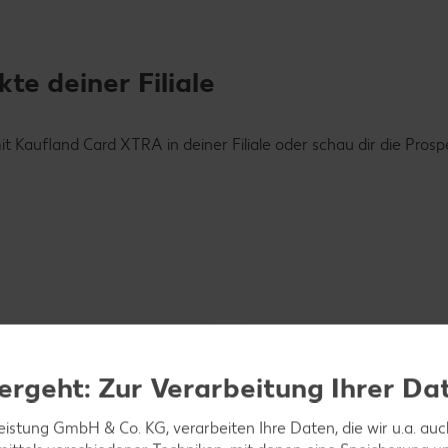
e deiner Filiale
Kaufland Card XTRA in deiner Filiale oder schau dir die Prosp
ergeht: Zur Verarbeitung Ihrer Da
leistung GmbH & Co. KG, verarbeiten Ihre Daten, die wir u.a. au