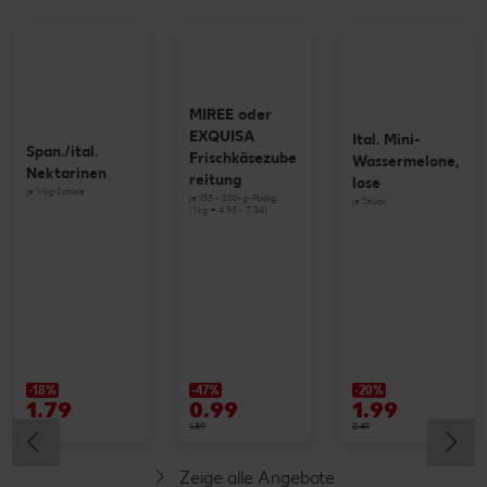
MIREE oder
EXQUISA
Ital. Mini-
Span./ital.
Frischkäsezube
Wassermelone,
Nektarinen
reitung
lose
je 1-kg-Schale
je 135 - 200-g-Packg.
je Stück
(1 kg = 4.95 - 7.34)
-18%
-47%
-20%
1.79
0.99
1.99
2.19
1.89
2.49
Zeige alle Angebote