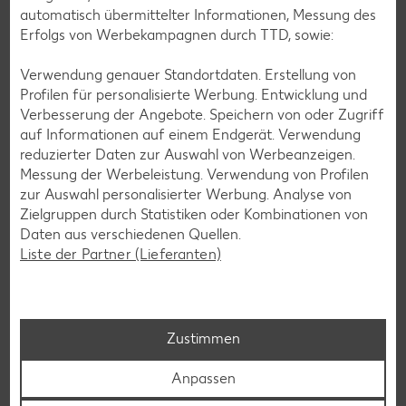
automatisch übermittelter Informationen, Messung des
Erfolgs von Werbekampagnen durch TTD, sowie:
Verwendung genauer Standortdaten. Erstellung von
Profilen für personalisierte Werbung. Entwicklung und
Verbesserung der Angebote. Speichern von oder Zugriff
auf Informationen auf einem Endgerät. Verwendung
reduzierter Daten zur Auswahl von Werbeanzeigen.
Messung der Werbeleistung. Verwendung von Profilen
zur Auswahl personalisierter Werbung. Analyse von
Zielgruppen durch Statistiken oder Kombinationen von
Daten aus verschiedenen Quellen.
Liste der Partner (Lieferanten)
Kaufland Services
Zustimmen
Kundenservice steht für uns an erster Stelle: Wir möchten,
dass unsere Kunden mit uns zufrieden sind und gerne in
Anpassen
unseren Filialen einkaufen.