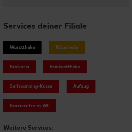
Services deiner Filiale
Wursttheke
Käsetheke
Bäckerei
Feinkosttheke
Selfscanning-Kasse
Aufzug
Barrierefreies WC
Weitere Services: