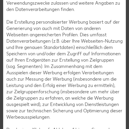
Verwendungszwecke zulassen und weitere Angaben zu
den Datenverarbeitungen finden.
Die Erstellung personalisierter Werbung basiert auf der
Generierung von auch mit Daten von anderen
Webseiten angereicherten Profilen. Dies umfasst
Messenger-Services – Jetzt kostenlos
Datenverarbeitungen (z.B. über Ihre Webseiten-Nutzung
anmelden
und Ihre genauen Standortdaten) einschließlich dem
Speichern von und/oder dem Zugriff auf Informationen
Mit unserem Messenger-Service erhältst du wöchentlich
auf Ihren Endgeräten zur Erstellung von Zielgruppen
unseren aktuellen Prospekt mit den neuesten Angeboten
(sog. Segmenten). Im Zusammenhang mit dem
per Messenger-App, Telegram, WhatsApp, Signal, Threema
Ausspielen dieser Werbung erfolgen Verarbeitungen
oder Viber zugesendet.
auch zur Messung der Werbung (insbesondere um die
Leistung und den Erfolg einer Werbung zu ermitteln),
Jetzt schnell und bequem anmelden
zur Zielgruppenforschung (insbesondere um mehr über
die Zielgruppen zu erfahren, an welche die Werbung
ausgespielt wird), zur Entwicklung von Dienstleistungen
sowie zur technischen Sicherung und Optimierung dieser
Werbeausspielungen.