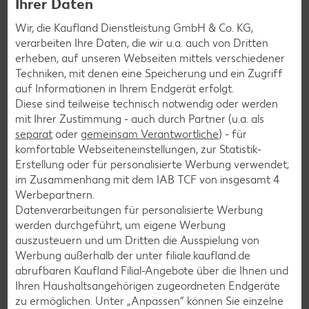
Ihrer Daten
Wir, die Kaufland Dienstleistung GmbH & Co. KG,
verarbeiten Ihre Daten, die wir u.a. auch von Dritten
erheben, auf unseren Webseiten mittels verschiedener
Newsletter-Anmeldung
Techniken, mit denen eine Speicherung und ein Zugriff
auf Informationen in Ihrem Endgerät erfolgt.
Abonnenten profitieren von vielen Vorteilen wie den besten
Diese sind teilweise technisch notwendig oder werden
Angeboten zum Donnerstag, Wochenende oder
mit Ihrer Zustimmung - auch durch Partner (u.a. als
Wochenstart sowie Aktionen und Gewinnspielen.
separat
oder
gemeinsam Verantwortliche
) - für
komfortable Webseiteneinstellungen, zur Statistik-
Zur Anmeldung
Erstellung oder für personalisierte Werbung verwendet;
im Zusammenhang mit dem IAB TCF von insgesamt
4
Werbepartnern.
Datenverarbeitungen für personalisierte Werbung
werden durchgeführt, um eigene Werbung
auszusteuern und um Dritten die Ausspielung von
Werbung außerhalb der unter filiale.kaufland.de
abrufbaren Kaufland Filial-Angebote über die Ihnen und
Ihren Haushaltsangehörigen zugeordneten Endgeräte
zu ermöglichen. Unter „Anpassen“ können Sie einzelne