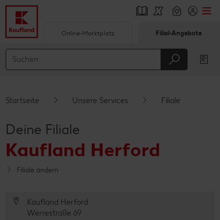
Online-Marktplatz
Filial-Angebote
Springe zu
Hauptinhalt
Footer
Startseite
Unsere Services
Filiale
Schwebender Seitenbereich
Deine Filiale
Kaufland Herford
Filiale ändern
Kaufland Herford
Werrestraße 69