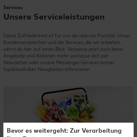
Services
Unsere Serviceleistungen
Deine Zufriedenheit ist für uns die oberste Priorität. Unser
Kundenversprechen und die Services, die wir anbieten,
siehst du hier auf einen Blick. Verpasse jetzt auch keine
Angebote und Aktionen mehr und lasse dich per
Newsletter oder unsere Messenger-Services immer
topaktuell über Neuigkeiten informieren.
Bevor es weitergeht: Zur Verarbeitung