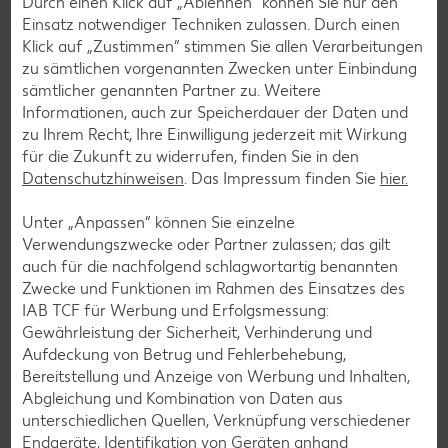
Durch einen Klick auf „Ablehnen“ können Sie nur den
Einsatz notwendiger Techniken zulassen. Durch einen
Klick auf „Zustimmen“ stimmen Sie allen Verarbeitungen
zu sämtlichen vorgenannten Zwecken unter Einbindung
sämtlicher genannten Partner zu. Weitere
Informationen, auch zur Speicherdauer der Daten und
zu Ihrem Recht, Ihre Einwilligung jederzeit mit Wirkung
für die Zukunft zu widerrufen, finden Sie in den
Datenschutzhinweisen
. Das Impressum finden Sie
hier.
Kaufland-App: cleverer Einkaufshelfer mit
Unter „Anpassen“ können Sie einzelne
Kaufland Card XTRA
Verwendungszwecke oder Partner zulassen; das gilt
auch für die nachfolgend schlagwortartig benannten
Dein Einkauf, perfekt organisiert – für iOS und Android:
Zwecke und Funktionen im Rahmen des Einsatzes des
Entdecke unsere Filial-Angebote, verpasse dank
IAB TCF für Werbung und Erfolgsmessung:
Angebotsalarm kein Angebote mehr und plane deinen
Gewährleistung der Sicherheit, Verhinderung und
Einkauf entspannt mit der digitalen Einkaufsliste. Ob
Aufdeckung von Betrug und Fehlerbehebung,
exklusive Kaufland Card XTRA Vorteile, unser riesiger
Bereitstellung und Anzeige von Werbung und Inhalten,
Online-Marktplatz Kaufland.de oder der schnelle Filialfinder
Abgleichung und Kombination von Daten aus
– mit der Kaufland-App hast du alles im Griff.
unterschiedlichen Quellen, Verknüpfung verschiedener
Endgeräte, Identifikation von Geräten anhand
Mehr erfahren