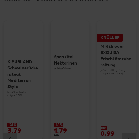
KNÜLLER
MIREE oder
EXQUISA
Span./ital.
Frischkäsezube
K-PURLAND
Nektarinen
reitung
Schweinerücke
je 1-kg-Schale
je 135 - 200-g-Packg.
(1 kg = 4.95 - 7.34)
nsteak
Mediterran
Style
je 600-g-Packg.
(1 kg = 6.32)
-24%
-18%
nur
3.79
1.79
0.99
4.99
2.19