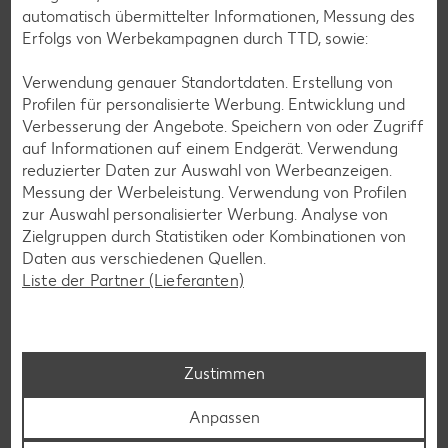
automatisch übermittelter Informationen, Messung des
Du kannst an unseren Kassen mit der Girocard, Kreditkarte
Erfolgs von Werbekampagnen durch TTD, sowie:
oder deinem Smartphone bezahlen sowie Bargeld abheben
und dir so den Weg zum Bankautomaten ersparen.
Verwendung genauer Standortdaten. Erstellung von
Profilen für personalisierte Werbung. Entwicklung und
Mehr erfahren
Verbesserung der Angebote. Speichern von oder Zugriff
auf Informationen auf einem Endgerät. Verwendung
reduzierter Daten zur Auswahl von Werbeanzeigen.
Messung der Werbeleistung. Verwendung von Profilen
zur Auswahl personalisierter Werbung. Analyse von
Zielgruppen durch Statistiken oder Kombinationen von
Daten aus verschiedenen Quellen.
Liste der Partner (Lieferanten)
Zustimmen
Anpassen