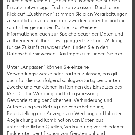
Durch einen Klick auf „Ablehnen“ können Sie nur den
dass unsere Kunden mit uns zufrieden sind und gerne in
Einsatz notwendiger Techniken zulassen. Durch einen
unseren Filialen einkaufen.
Klick auf „Zustimmen“ stimmen Sie allen Verarbeitungen
zu sämtlichen vorgenannten Zwecken unter Einbindung
Zu Kaufland Services
sämtlicher genannten Partner zu. Weitere
Informationen, auch zur Speicherdauer der Daten und
zu Ihrem Recht, Ihre Einwilligung jederzeit mit Wirkung
für die Zukunft zu widerrufen, finden Sie in den
Datenschutzhinweisen
. Das Impressum finden Sie
hier.
Unter „Anpassen“ können Sie einzelne
Verwendungszwecke oder Partner zulassen; das gilt
auch für die nachfolgend schlagwortartig benannten
Zwecke und Funktionen im Rahmen des Einsatzes des
IAB TCF für Werbung und Erfolgsmessung:
Gewährleistung der Sicherheit, Verhinderung und
Aufdeckung von Betrug und Fehlerbehebung,
Bereitstellung und Anzeige von Werbung und Inhalten,
Abgleichung und Kombination von Daten aus
unterschiedlichen Quellen, Verknüpfung verschiedener
Service an unseren Kassen
Endgeräte, Identifikation von Geräten anhand