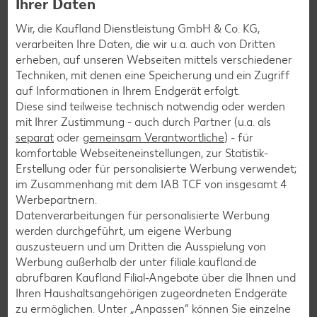
Ihrer Daten
Wir, die Kaufland Dienstleistung GmbH & Co. KG,
verarbeiten Ihre Daten, die wir u.a. auch von Dritten
erheben, auf unseren Webseiten mittels verschiedener
Techniken, mit denen eine Speicherung und ein Zugriff
auf Informationen in Ihrem Endgerät erfolgt.
Diese sind teilweise technisch notwendig oder werden
mit Ihrer Zustimmung - auch durch Partner (u.a. als
separat
oder
gemeinsam Verantwortliche
) - für
komfortable Webseiteneinstellungen, zur Statistik-
Erstellung oder für personalisierte Werbung verwendet;
im Zusammenhang mit dem IAB TCF von insgesamt
4
Kaufland-App: cleverer Einkaufshelfer mit
Werbepartnern.
Kaufland Card XTRA
Datenverarbeitungen für personalisierte Werbung
werden durchgeführt, um eigene Werbung
Dein Einkauf, perfekt organisiert – für iOS und Android:
auszusteuern und um Dritten die Ausspielung von
Entdecke unsere Filial-Angebote, verpasse dank
Werbung außerhalb der unter filiale.kaufland.de
Angebotsalarm kein Angebote mehr und plane deinen
abrufbaren Kaufland Filial-Angebote über die Ihnen und
Einkauf entspannt mit der digitalen Einkaufsliste. Ob
Ihren Haushaltsangehörigen zugeordneten Endgeräte
exklusive Kaufland Card XTRA Vorteile, unser riesiger
zu ermöglichen. Unter „Anpassen“ können Sie einzelne
Online-Marktplatz Kaufland.de oder der schnelle Filialfinder