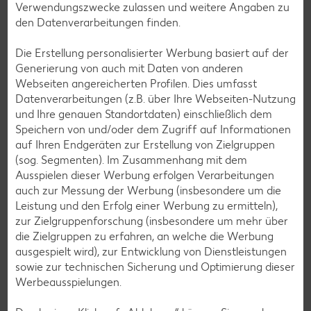
Verwendungszwecke zulassen und weitere Angaben zu
– mit der Kaufland-App hast du alles im Griff.
den Datenverarbeitungen finden.
Mehr erfahren
Die Erstellung personalisierter Werbung basiert auf der
Generierung von auch mit Daten von anderen
Webseiten angereicherten Profilen. Dies umfasst
Datenverarbeitungen (z.B. über Ihre Webseiten-Nutzung
und Ihre genauen Standortdaten) einschließlich dem
Speichern von und/oder dem Zugriff auf Informationen
auf Ihren Endgeräten zur Erstellung von Zielgruppen
(sog. Segmenten). Im Zusammenhang mit dem
Ausspielen dieser Werbung erfolgen Verarbeitungen
auch zur Messung der Werbung (insbesondere um die
Leistung und den Erfolg einer Werbung zu ermitteln),
zur Zielgruppenforschung (insbesondere um mehr über
die Zielgruppen zu erfahren, an welche die Werbung
ausgespielt wird), zur Entwicklung von Dienstleistungen
sowie zur technischen Sicherung und Optimierung dieser
Kaufland Services
Werbeausspielungen.
Kundenservice steht für uns an erster Stelle: Wir möchten,