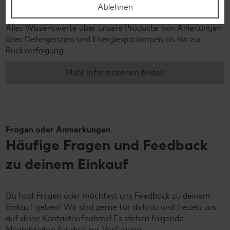
Ablehnen
Produktinformationen
Alles Wissenswerte über unsere Produkte: von Anleitungen
über Detergenzien und Energiesparlampen bis hin zur
Rückverfolgung.
Mehr Informationen finden
Fragen oder Anmerkungen
Häufige Fragen und Feedback
zu deinem Einkauf
Du hast Fragen oder möchtest uns Feedback zu deinem
Einkauf geben? Wir sind gerne für dich da und freuen uns
auf deine Kontaktaufnahme! Es stehen folgende
Möglichkeiten für dich zur Verfügung.