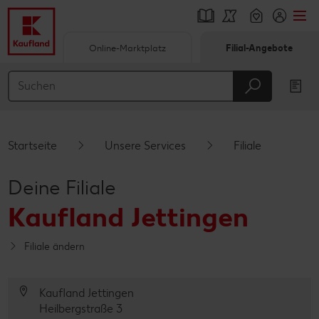
Online-Marktplatz
Filial-Angebote
Springe zu
Hauptinhalt
Footer
Startseite
Unsere Services
Filiale
Schwebender Seitenbereich
Deine Filiale
Kaufland Jettingen
Filiale ändern
Kaufland Jettingen
Heilbergstraße 3