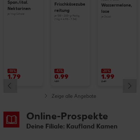
Span./ital.
Frischkäsezube
Wassermelone,
Nektarinen
reitung
lose
je 1-kg-Schale
je 135 - 200-g-Packg.
je Stück
(1 kg = 4.95 - 7.34)
-18%
-47%
-20%
1.79
0.99
1.99
2.19
1.89
2.49
Zeige alle Angebote
Online-Prospekte
Deine Filiale: Kaufland Kamen