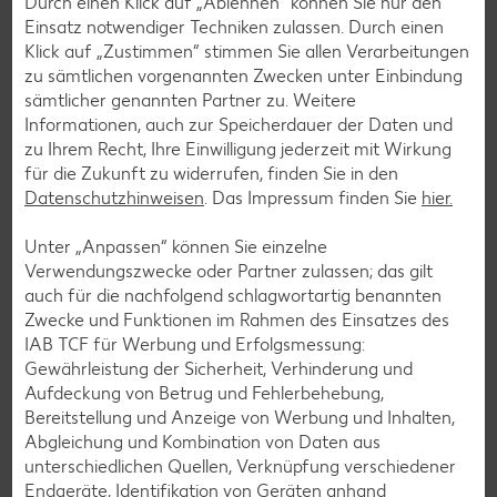
Durch einen Klick auf „Ablehnen“ können Sie nur den
Einsatz notwendiger Techniken zulassen. Durch einen
Klick auf „Zustimmen“ stimmen Sie allen Verarbeitungen
zu sämtlichen vorgenannten Zwecken unter Einbindung
sämtlicher genannten Partner zu. Weitere
Kaufland-App: cleverer Einkaufshelfer mit
Informationen, auch zur Speicherdauer der Daten und
Kaufland Card XTRA
zu Ihrem Recht, Ihre Einwilligung jederzeit mit Wirkung
für die Zukunft zu widerrufen, finden Sie in den
Dein Einkauf, perfekt organisiert – für iOS und Android:
Datenschutzhinweisen
. Das Impressum finden Sie
hier.
Entdecke unsere Filial-Angebote, verpasse dank
Angebotsalarm kein Angebote mehr und plane deinen
Unter „Anpassen“ können Sie einzelne
Einkauf entspannt mit der digitalen Einkaufsliste. Ob
Verwendungszwecke oder Partner zulassen; das gilt
exklusive Kaufland Card XTRA Vorteile, unser riesiger
auch für die nachfolgend schlagwortartig benannten
Online-Marktplatz Kaufland.de oder der schnelle Filialfinder
Zwecke und Funktionen im Rahmen des Einsatzes des
– mit der Kaufland-App hast du alles im Griff.
IAB TCF für Werbung und Erfolgsmessung:
Gewährleistung der Sicherheit, Verhinderung und
Mehr erfahren
Aufdeckung von Betrug und Fehlerbehebung,
Bereitstellung und Anzeige von Werbung und Inhalten,
Abgleichung und Kombination von Daten aus
unterschiedlichen Quellen, Verknüpfung verschiedener
Endgeräte, Identifikation von Geräten anhand