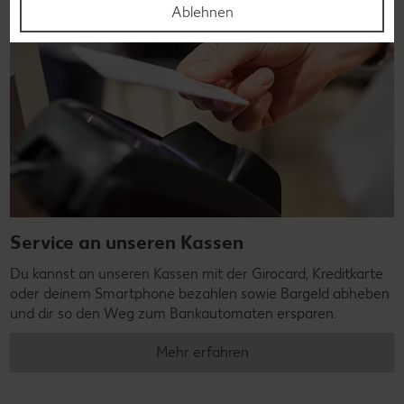
Ablehnen
Service an unseren Kassen
Du kannst an unseren Kassen mit der Girocard, Kreditkarte
oder deinem Smartphone bezahlen sowie Bargeld abheben
und dir so den Weg zum Bankautomaten ersparen.
Mehr erfahren