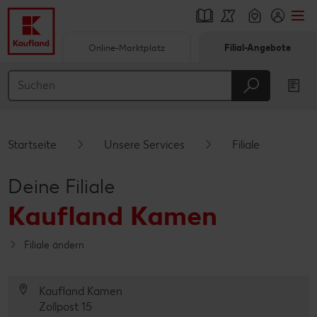
Online-Marktplatz
Filial-Angebote
Springe zu
Hauptinhalt
Footer
Startseite
Unsere Services
Filiale
Schwebender Seitenbereich
Deine Filiale
Kaufland Kamen
Filiale ändern
Kaufland Kamen
Zollpost 15