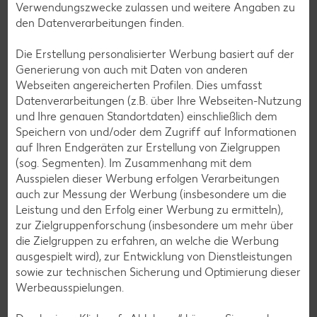
Verwendungszwecke zulassen und weitere Angaben zu
Messenger-Services – Jetzt kostenlos
den Datenverarbeitungen finden.
anmelden
Die Erstellung personalisierter Werbung basiert auf der
Mit unserem Messenger-Service erhältst du wöchentlich
Generierung von auch mit Daten von anderen
unseren aktuellen Prospekt mit den neuesten Angeboten
Webseiten angereicherten Profilen. Dies umfasst
per Messenger-App, Telegram, WhatsApp, Signal, Threema
Datenverarbeitungen (z.B. über Ihre Webseiten-Nutzung
oder Viber zugesendet.
und Ihre genauen Standortdaten) einschließlich dem
Speichern von und/oder dem Zugriff auf Informationen
Jetzt schnell und bequem anmelden
auf Ihren Endgeräten zur Erstellung von Zielgruppen
(sog. Segmenten). Im Zusammenhang mit dem
Ausspielen dieser Werbung erfolgen Verarbeitungen
auch zur Messung der Werbung (insbesondere um die
Leistung und den Erfolg einer Werbung zu ermitteln),
zur Zielgruppenforschung (insbesondere um mehr über
die Zielgruppen zu erfahren, an welche die Werbung
ausgespielt wird), zur Entwicklung von Dienstleistungen
sowie zur technischen Sicherung und Optimierung dieser
Werbeausspielungen.