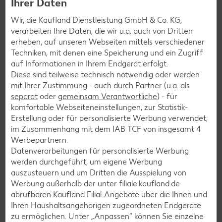
Ihrer Daten
Abonnenten profitieren von vielen Vorteilen wie den besten
Wir, die Kaufland Dienstleistung GmbH & Co. KG,
Angeboten zum Donnerstag, Wochenende oder
verarbeiten Ihre Daten, die wir u.a. auch von Dritten
Wochenstart sowie Aktionen und Gewinnspielen.
erheben, auf unseren Webseiten mittels verschiedener
Techniken, mit denen eine Speicherung und ein Zugriff
Zur Anmeldung
auf Informationen in Ihrem Endgerät erfolgt.
Diese sind teilweise technisch notwendig oder werden
mit Ihrer Zustimmung - auch durch Partner (u.a. als
separat
oder
gemeinsam Verantwortliche
) - für
komfortable Webseiteneinstellungen, zur Statistik-
Erstellung oder für personalisierte Werbung verwendet;
im Zusammenhang mit dem IAB TCF von insgesamt
4
Werbepartnern.
Datenverarbeitungen für personalisierte Werbung
werden durchgeführt, um eigene Werbung
auszusteuern und um Dritten die Ausspielung von
Werbung außerhalb der unter filiale.kaufland.de
abrufbaren Kaufland Filial-Angebote über die Ihnen und
Ihren Haushaltsangehörigen zugeordneten Endgeräte
zu ermöglichen. Unter „Anpassen“ können Sie einzelne