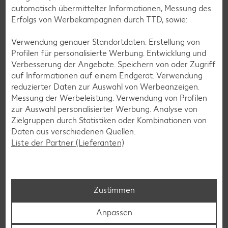
automatisch übermittelter Informationen, Messung des
Erfolgs von Werbekampagnen durch TTD, sowie:
Verwendung genauer Standortdaten. Erstellung von
Profilen für personalisierte Werbung. Entwicklung und
Verbesserung der Angebote. Speichern von oder Zugriff
auf Informationen auf einem Endgerät. Verwendung
reduzierter Daten zur Auswahl von Werbeanzeigen.
Messung der Werbeleistung. Verwendung von Profilen
zur Auswahl personalisierter Werbung. Analyse von
Kaufland Services
Zielgruppen durch Statistiken oder Kombinationen von
Daten aus verschiedenen Quellen.
Kundenservice steht für uns an erster Stelle: Wir möchten,
Liste der Partner (Lieferanten)
dass unsere Kunden mit uns zufrieden sind und gerne in
unseren Filialen einkaufen.
Zu Kaufland Services
Zustimmen
Anpassen