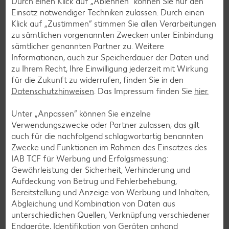
Durch einen Klick auf „Ablehnen“ können Sie nur den
Einsatz notwendiger Techniken zulassen. Durch einen
Klick auf „Zustimmen“ stimmen Sie allen Verarbeitungen
zu sämtlichen vorgenannten Zwecken unter Einbindung
sämtlicher genannten Partner zu. Weitere
Informationen, auch zur Speicherdauer der Daten und
zu Ihrem Recht, Ihre Einwilligung jederzeit mit Wirkung
für die Zukunft zu widerrufen, finden Sie in den
Datenschutzhinweisen
. Das Impressum finden Sie
hier.
YUZU Sushi
Unter „Anpassen“ können Sie einzelne
Dein Sushi-Genuss in deiner Filiale: Erlebe bei YUZU eine
Verwendungszwecke oder Partner zulassen; das gilt
Auswahl von frisch zubereitetem Sushi, köstlichen Bowls,
auch für die nachfolgend schlagwortartig benannten
knackigen Salaten und feinen Desserts. Du findest
Zwecke und Funktionen im Rahmen des Einsatzes des
entweder die YUZU Truhe oder den YUZU Shop in deiner
IAB TCF für Werbung und Erfolgsmessung:
Filiale, in dem alles frisch zubereitet wird. Komm vorbei und
Gewährleistung der Sicherheit, Verhinderung und
genieße die Vielfalt!
Aufdeckung von Betrug und Fehlerbehebung,
Bereitstellung und Anzeige von Werbung und Inhalten,
Abgleichung und Kombination von Daten aus
unterschiedlichen Quellen, Verknüpfung verschiedener
Services
Endgeräte, Identifikation von Geräten anhand