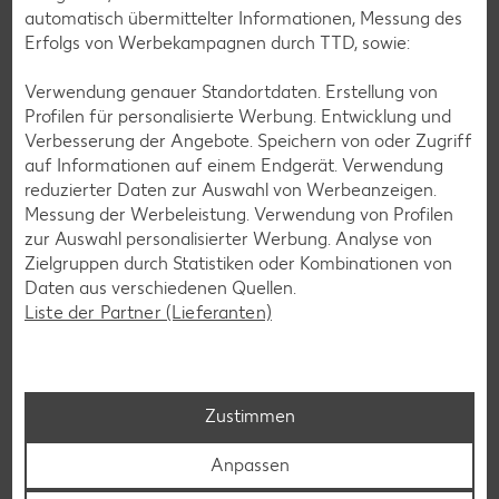
Unsere Serviceleistungen
automatisch übermittelter Informationen, Messung des
Erfolgs von Werbekampagnen durch TTD, sowie:
Verwendung genauer Standortdaten. Erstellung von
Deine Zufriedenheit ist für uns die oberste Priorität. Unser
Profilen für personalisierte Werbung. Entwicklung und
Kundenversprechen und die Services, die wir anbieten,
Verbesserung der Angebote. Speichern von oder Zugriff
siehst du hier auf einen Blick. Verpasse jetzt auch keine
auf Informationen auf einem Endgerät. Verwendung
Angebote und Aktionen mehr und lasse dich per
reduzierter Daten zur Auswahl von Werbeanzeigen.
Newsletter oder unsere Messenger-Services immer
Messung der Werbeleistung. Verwendung von Profilen
topaktuell über Neuigkeiten informieren.
zur Auswahl personalisierter Werbung. Analyse von
Zielgruppen durch Statistiken oder Kombinationen von
Daten aus verschiedenen Quellen.
Liste der Partner (Lieferanten)
Zustimmen
Anpassen