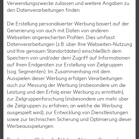
Verwendungszwecke zulassen und weitere Angaben zu
den Datenverarbeitungen finden.
Shops
Die Erstellung personalisierter Werbung basiert auf der
Weitere Shops in deiner Filiale
Generierung von auch mit Daten von anderen
Webseiten angereicherten Profilen. Dies umfasst
Datenverarbeitungen (z.B. über Ihre Webseiten-Nutzung
Hier findest du eine Übersicht aller unserer Partner-Shops in
und Ihre genauen Standortdaten) einschließlich dem
deiner Filiale, die unser Angebot vor Ort ergänzen.
Speichern von und/oder dem Zugriff auf Informationen
auf Ihren Endgeräten zur Erstellung von Zielgruppen
(sog. Segmenten). Im Zusammenhang mit dem
Ausspielen dieser Werbung erfolgen Verarbeitungen
auch zur Messung der Werbung (insbesondere um die
Leistung und den Erfolg einer Werbung zu ermitteln),
zur Zielgruppenforschung (insbesondere um mehr über
die Zielgruppen zu erfahren, an welche die Werbung
ausgespielt wird), zur Entwicklung von Dienstleistungen
sowie zur technischen Sicherung und Optimierung dieser
Werbeausspielungen.