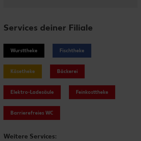
Services deiner Filiale
Wursttheke
Fischtheke
Käsetheke
Bäckerei
Elektro-Ladesäule
Feinkosttheke
Barrierefreies WC
Weitere Services: