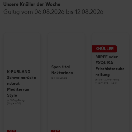
Unsere Knüller der Woche
Gültig vom 06.08.2026 bis 12.08.2026
KNÜLLER
MIREE oder
EXQUISA
Span./ital.
Frischkäsezube
K-PURLAND
Nektarinen
reitung
Schweinerücke
je 1-kg-Schale
je 135 - 200-g-Packg.
(1 kg = 4.95 - 7.34)
nsteak
Mediterran
Style
je 600-g-Packg.
(1 kg = 6.32)
-24%
-18%