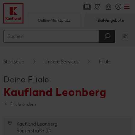
Online-Marktplatz
Filial-Angebote
Springe zu
Hauptinhalt
Footer
Startseite
Unsere Services
Filiale
Schwebender Seitenbereich
Deine Filiale
Kaufland Leonberg
Filiale ändern
Kaufland Leonberg
Römerstraße 34