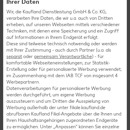
Ihrer Daten
Bezahlen auf den nächsthöheren 10-Cent-Betrag
Wir, die Kaufland Dienstleistung GmbH & Co. KG,
aufrunden und/oder ihren Pfandbon spenden, um eine
verarbeiten Ihre Daten, die wir u.a. auch von Dritten
soziale Organisation aus ihrer Region zu unterstützen.
erheben, auf unseren Webseiten mittels verschiedener
So stärken wir gemeinsam das gesellschaftliche
Techniken, mit denen eine Speicherung und ein Zugriff
Engagement vor Ort – für eine nachhaltigere Zukunft
auf Informationen in Ihrem Endgerät erfolgt.
direkt vor der Haustür. Also, mitmachen!
Denn jeder Cent
Diese sind teilweise technisch notwendig oder werden
zählt!
mit Ihrer Zustimmung - auch durch Partner (u.a. als
separat
oder
gemeinsam Verantwortliche
) - für
komfortable Webseiteneinstellungen, zur Statistik-
Erstellung oder für personalisierte Werbung verwendet;
Die Spenden aus deiner Filiale gehen
im Zusammenhang mit dem IAB TCF von insgesamt
4
an:
Förderverein für krebskranke Kinder
Werbepartnern.
Datenverarbeitungen für personalisierte Werbung
Tübingen e.V.
werden durchgeführt, um eigene Werbung
auszusteuern und um Dritten die Ausspielung von
Werbung außerhalb der unter filiale.kaufland.de
Mehr erfahren
abrufbaren Kaufland Filial-Angebote über die Ihnen und
Ihren Haushaltsangehörigen zugeordneten Endgeräte
zu ermöglichen. Unter „Anpassen“ können Sie einzelne