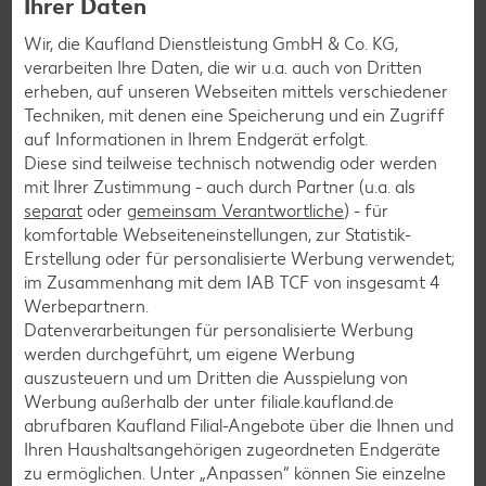
Ihrer Daten
Newsletter-Anmeldung
Wir, die Kaufland Dienstleistung GmbH & Co. KG,
Abonnenten profitieren von vielen Vorteilen wie den besten
verarbeiten Ihre Daten, die wir u.a. auch von Dritten
Angeboten zum Donnerstag, Wochenende oder
erheben, auf unseren Webseiten mittels verschiedener
Wochenstart sowie Aktionen und Gewinnspielen.
Techniken, mit denen eine Speicherung und ein Zugriff
auf Informationen in Ihrem Endgerät erfolgt.
Zur Anmeldung
Diese sind teilweise technisch notwendig oder werden
mit Ihrer Zustimmung - auch durch Partner (u.a. als
separat
oder
gemeinsam Verantwortliche
) - für
komfortable Webseiteneinstellungen, zur Statistik-
Erstellung oder für personalisierte Werbung verwendet;
im Zusammenhang mit dem IAB TCF von insgesamt
4
Werbepartnern.
Datenverarbeitungen für personalisierte Werbung
werden durchgeführt, um eigene Werbung
auszusteuern und um Dritten die Ausspielung von
Werbung außerhalb der unter filiale.kaufland.de
abrufbaren Kaufland Filial-Angebote über die Ihnen und
Ihren Haushaltsangehörigen zugeordneten Endgeräte
zu ermöglichen. Unter „Anpassen“ können Sie einzelne