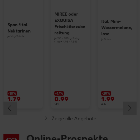
MIREE oder
EXQUISA
Ital. Mini-
Span./ital.
Frischkäsezube
Wassermelone,
Nektarinen
reitung
lose
je 1-kg-Schale
je 135 - 200-g-Packg.
je Stück
(1 kg = 4.95 - 7.34)
-18%
-47%
-20%
1.79
0.99
1.99
2.19
1.89
2.49
Zeige alle Angebote
Online-Prospekte