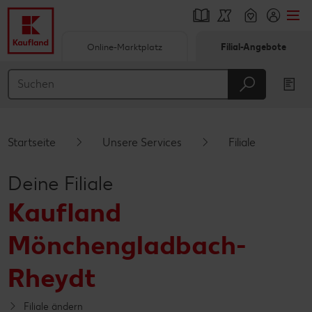
Online-Marktplatz
Filial-Angebote
Springe zu
Hauptinhalt
Footer
Startseite
Unsere Services
Filiale
Schwebender Seitenbereich
Deine Filiale
Kaufland
Mönchengladbach-
Rheydt
Filiale ändern