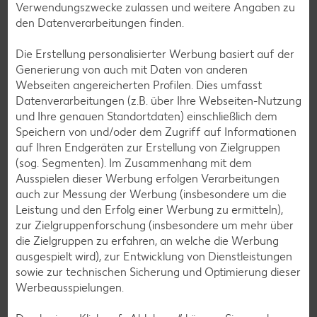
Verwendungszwecke zulassen und weitere Angaben zu
den Datenverarbeitungen finden.
Messenger-Services – Jetzt kostenlos
anmelden
Die Erstellung personalisierter Werbung basiert auf der
Generierung von auch mit Daten von anderen
Mit unserem Messenger-Service erhältst du wöchentlich
Webseiten angereicherten Profilen. Dies umfasst
unseren aktuellen Prospekt mit den neuesten Angeboten
Datenverarbeitungen (z.B. über Ihre Webseiten-Nutzung
per Messenger-App, Telegram, WhatsApp, Signal, Threema
und Ihre genauen Standortdaten) einschließlich dem
oder Viber zugesendet.
Speichern von und/oder dem Zugriff auf Informationen
auf Ihren Endgeräten zur Erstellung von Zielgruppen
Jetzt schnell und bequem anmelden
(sog. Segmenten). Im Zusammenhang mit dem
Ausspielen dieser Werbung erfolgen Verarbeitungen
auch zur Messung der Werbung (insbesondere um die
Leistung und den Erfolg einer Werbung zu ermitteln),
zur Zielgruppenforschung (insbesondere um mehr über
die Zielgruppen zu erfahren, an welche die Werbung
ausgespielt wird), zur Entwicklung von Dienstleistungen
sowie zur technischen Sicherung und Optimierung dieser
Werbeausspielungen.