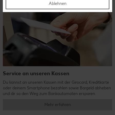
Ablehnen
Service an unseren Kassen
Du kannst an unseren Kassen mit der Girocard, Kreditkarte
oder deinem Smartphone bezahlen sowie Bargeld abheben
und dir so den Weg zum Bankautomaten ersparen.
Mehr erfahren