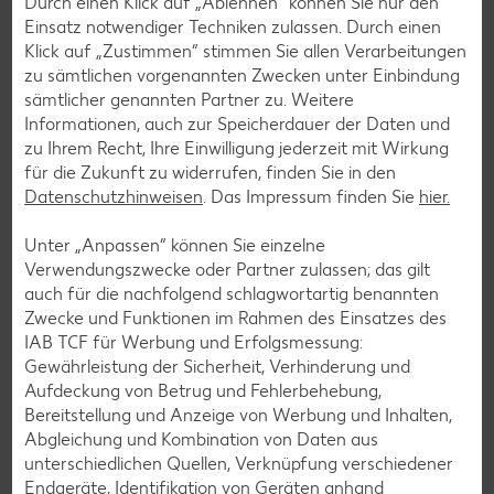
Durch einen Klick auf „Ablehnen“ können Sie nur den
Einsatz notwendiger Techniken zulassen. Durch einen
Klick auf „Zustimmen“ stimmen Sie allen Verarbeitungen
zu sämtlichen vorgenannten Zwecken unter Einbindung
sämtlicher genannten Partner zu. Weitere
Informationen, auch zur Speicherdauer der Daten und
Kaufland-App: cleverer Einkaufshelfer mit
zu Ihrem Recht, Ihre Einwilligung jederzeit mit Wirkung
Kaufland Card XTRA
für die Zukunft zu widerrufen, finden Sie in den
Datenschutzhinweisen
. Das Impressum finden Sie
hier.
Dein Einkauf, perfekt organisiert – für iOS und Android:
Entdecke unsere Filial-Angebote, verpasse dank
Unter „Anpassen“ können Sie einzelne
Angebotsalarm kein Angebote mehr und plane deinen
Verwendungszwecke oder Partner zulassen; das gilt
Einkauf entspannt mit der digitalen Einkaufsliste. Ob
auch für die nachfolgend schlagwortartig benannten
exklusive Kaufland Card XTRA Vorteile, unser riesiger
Zwecke und Funktionen im Rahmen des Einsatzes des
Online-Marktplatz Kaufland.de oder der schnelle Filialfinder
IAB TCF für Werbung und Erfolgsmessung:
– mit der Kaufland-App hast du alles im Griff.
Gewährleistung der Sicherheit, Verhinderung und
Aufdeckung von Betrug und Fehlerbehebung,
Mehr erfahren
Bereitstellung und Anzeige von Werbung und Inhalten,
Abgleichung und Kombination von Daten aus
unterschiedlichen Quellen, Verknüpfung verschiedener
Endgeräte, Identifikation von Geräten anhand