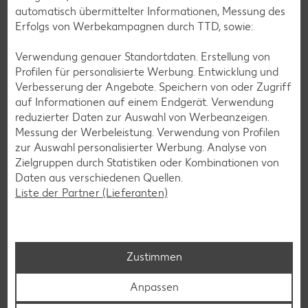
automatisch übermittelter Informationen, Messung des
Erfolgs von Werbekampagnen durch TTD, sowie:
Verwendung genauer Standortdaten. Erstellung von
Profilen für personalisierte Werbung. Entwicklung und
Verbesserung der Angebote. Speichern von oder Zugriff
auf Informationen auf einem Endgerät. Verwendung
reduzierter Daten zur Auswahl von Werbeanzeigen.
Messung der Werbeleistung. Verwendung von Profilen
zur Auswahl personalisierter Werbung. Analyse von
Zielgruppen durch Statistiken oder Kombinationen von
Kaufland Services
Daten aus verschiedenen Quellen.
Liste der Partner (Lieferanten)
Kundenservice steht für uns an erster Stelle: Wir möchten,
dass unsere Kunden mit uns zufrieden sind und gerne in
unseren Filialen einkaufen.
Zustimmen
Zu Kaufland Services
Anpassen