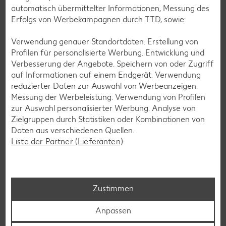
automatisch übermittelter Informationen, Messung des
Erfolgs von Werbekampagnen durch TTD, sowie:
Deine Zufriedenheit ist für uns die oberste Priorität. Unser
Kundenversprechen und die Services, die wir anbieten,
Verwendung genauer Standortdaten. Erstellung von
siehst du hier auf einen Blick. Verpasse jetzt auch keine
Profilen für personalisierte Werbung. Entwicklung und
Angebote und Aktionen mehr und lasse dich per
Verbesserung der Angebote. Speichern von oder Zugriff
Newsletter oder unsere Messenger-Services immer
auf Informationen auf einem Endgerät. Verwendung
topaktuell über Neuigkeiten informieren.
reduzierter Daten zur Auswahl von Werbeanzeigen.
Messung der Werbeleistung. Verwendung von Profilen
zur Auswahl personalisierter Werbung. Analyse von
Zielgruppen durch Statistiken oder Kombinationen von
Daten aus verschiedenen Quellen.
Liste der Partner (Lieferanten)
Zustimmen
Anpassen