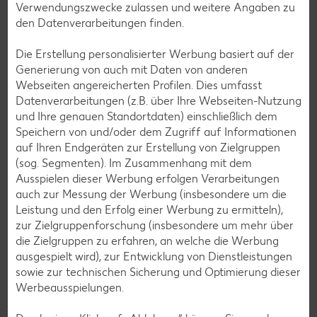
Jeder Cent zählt! Für deine Region.
Verwendungszwecke zulassen und weitere Angaben zu
den Datenverarbeitungen finden.
Die Erstellung personalisierter Werbung basiert auf der
Generierung von auch mit Daten von anderen
Webseiten angereicherten Profilen. Dies umfasst
Datenverarbeitungen (z.B. über Ihre Webseiten-Nutzung
und Ihre genauen Standortdaten) einschließlich dem
Speichern von und/oder dem Zugriff auf Informationen
auf Ihren Endgeräten zur Erstellung von Zielgruppen
(sog. Segmenten). Im Zusammenhang mit dem
Ausspielen dieser Werbung erfolgen Verarbeitungen
auch zur Messung der Werbung (insbesondere um die
Leistung und den Erfolg einer Werbung zu ermitteln),
Beim Einkaufen ganz nebenbei lokale Organisationen wie
zur Zielgruppenforschung (insbesondere um mehr über
Kinderheime oder die Tafeln unterstützen? Kein Problem!
die Zielgruppen zu erfahren, an welche die Werbung
Jeder Cent zählt! Für deine Region.
ist das neue
ausgespielt wird), zur Entwicklung von Dienstleistungen
Filialspendenkonzept von Kaufland. Denn schon kleine
sowie zur technischen Sicherung und Optimierung dieser
Beträge können Großes bewirken. Unsere Kunden können in
Werbeausspielungen.
jeder unserer über 780 Filialen in Deutschland beim
Bezahlen auf den nächsthöheren 10-Cent-Betrag