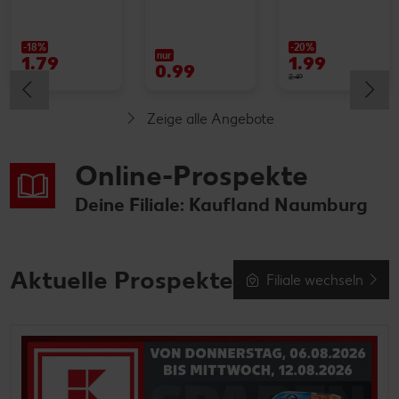
-18%
-20%
nur
1.79
1.99
0.99
2.19
2.49
Zeige alle Angebote
Online-Prospekte
Deine Filiale: Kaufland Naumburg
Aktuelle Prospekte
Filiale wechseln