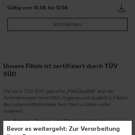
Gültig vom 10.08. bis 12.08.
Jetzt blättern
Unsere Filiale ist zertifiziert durch TÜV
SÜD
Die nach TÜV SÜD geprüfte „FilialQualität“ legt die
Anforderungen hinsichtlich Hygiene und Qualität in Filialen
des Lebensmittelhandels fest. Hierzu zählen unter
anderem:
Betriebs-, Prozess- und Mitarbeiter-Hygiene
Bevor es weitergeht: Zur Verarbeitung
Reinigungsprozesse, -mittel, -verantwortungen, -