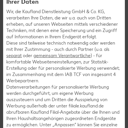
Ihrer Daten
zustand
Schulung der Mitarbeiter
Wir, die Kaufland Dienstleistung GmbH & Co. KG,
Einhaltung der gesetzlichen Temperaturvorgaben
verarbeiten Ihre Daten, die wir u.a. auch von Dritten
erheben, auf unseren Webseiten mittels verschiedener
Kennzeichnung von Produkten
Techniken, mit denen eine Speicherung und ein Zugriff
Überprüfung der Aufzeichnungen
auf Informationen in Ihrem Endgerät erfolgt.
Weitere Informationen findest du bei
TÜV SÜD
oder im
Diese sind teilweise technisch notwendig oder werden
Kriterienkatalog zur Zertifizierung
.
mit Ihrer Zustimmung - auch durch Partner (u.a. als
separat
oder
gemeinsam Verantwortliche
) - für
komfortable Webseiteneinstellungen, zur Statistik-
Erstellung oder für personalisierte Werbung verwendet;
im Zusammenhang mit dem IAB TCF von insgesamt
4
Werbepartnern.
Datenverarbeitungen für personalisierte Werbung
werden durchgeführt, um eigene Werbung
auszusteuern und um Dritten die Ausspielung von
Werbung außerhalb der unter filiale.kaufland.de
abrufbaren Kaufland Filial-Angebote über die Ihnen und
Ihren Haushaltsangehörigen zugeordneten Endgeräte
zu ermöglichen. Unter „Anpassen“ können Sie einzelne