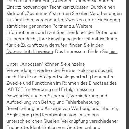
Durch einen Klick auf „Ablehnen“ können Sie nur den
aufrunden und/oder ihren Pfandbon spenden, um eine
Einsatz notwendiger Techniken zulassen. Durch einen
soziale Organisation aus ihrer Region zu unterstützen.
Klick auf „Zustimmen“ stimmen Sie allen Verarbeitungen
zu sämtlichen vorgenannten Zwecken unter Einbindung
So stärken wir gemeinsam das gesellschaftliche
sämtlicher genannten Partner zu. Weitere
Engagement vor Ort – für eine nachhaltigere Zukunft
Informationen, auch zur Speicherdauer der Daten und
direkt vor der Haustür. Also, mitmachen!
Denn jeder Cent
zu Ihrem Recht, Ihre Einwilligung jederzeit mit Wirkung
zählt!
für die Zukunft zu widerrufen, finden Sie in den
Datenschutzhinweisen
. Das Impressum finden Sie
hier.
Die Spenden aus deiner Filiale gehen
Unter „Anpassen“ können Sie einzelne
an:
Gnadenhof Naumburg e.V.
Verwendungszwecke oder Partner zulassen; das gilt
auch für die nachfolgend schlagwortartig benannten
Zwecke und Funktionen im Rahmen des Einsatzes des
Mehr erfahren
IAB TCF für Werbung und Erfolgsmessung:
Gewährleistung der Sicherheit, Verhinderung und
Aufdeckung von Betrug und Fehlerbehebung,
Bereitstellung und Anzeige von Werbung und Inhalten,
Services
Abgleichung und Kombination von Daten aus
Unsere Serviceleistungen
unterschiedlichen Quellen, Verknüpfung verschiedener
Endgeräte, Identifikation von Geräten anhand