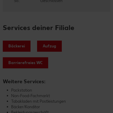
So.:
Geschlossen
Services deiner Filiale
Bäckerei
Aufzug
Barrierefreies WC
Weitere Services:
Packstation
Non-Food-Fachmarkt
Tabakladen mit Postleistungen
Bäcker/Konditor
Bekleidungsgeschäft