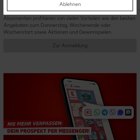
Ablehnen
Newsletter-Anmeldung
Abonnenten profitieren von vielen Vorteilen wie den besten
Angeboten zum Donnerstag, Wochenende oder
Wochenstart sowie Aktionen und Gewinnspielen.
Zur Anmeldung