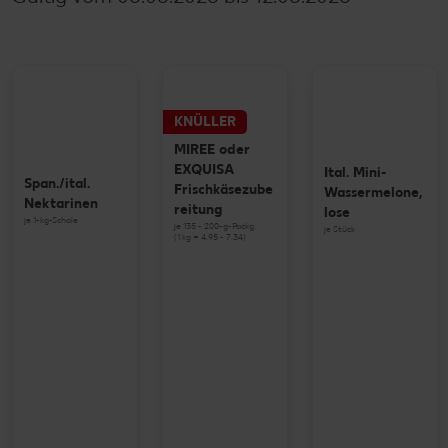
KNÜLLER
MIREE oder
EXQUISA
Ital. Mini-
Span./ital.
Frischkäsezube
Wassermelone,
Nektarinen
reitung
lose
je 1-kg-Schale
je 135 - 200-g-Packg.
je Stück
(1 kg = 4.95 - 7.34)