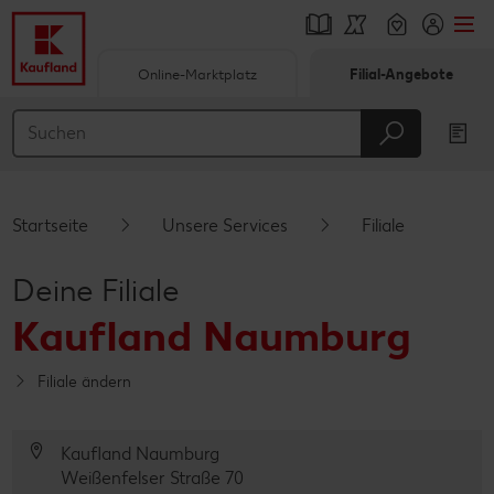
Online-Marktplatz
Filial-Angebote
Springe zu
Hauptinhalt
Footer
Startseite
Unsere Services
Filiale
Schwebender Seitenbereich
Deine Filiale
Kaufland Naumburg
Filiale ändern
Kaufland Naumburg
Weißenfelser Straße 70