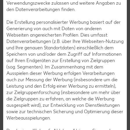
Verwendungszwecke zulassen und weitere Angaben zu
Kaufland Card XTRA
den Datenverarbeitungen finden.
Dein Einkauf, perfekt organisiert – für iOS und Android:
Die Erstellung personalisierter Werbung basiert auf der
Entdecke unsere Filial-Angebote, verpasse dank
Generierung von auch mit Daten von anderen
Angebotsalarm kein Angebote mehr und plane deinen
Webseiten angereicherten Profilen. Dies umfasst
Einkauf entspannt mit der digitalen Einkaufsliste. Ob
Datenverarbeitungen (z.B. über Ihre Webseiten-Nutzung
exklusive Kaufland Card XTRA Vorteile, unser riesiger
und Ihre genauen Standortdaten) einschließlich dem
Online-Marktplatz Kaufland.de oder der schnelle Filialfinder
Speichern von und/oder dem Zugriff auf Informationen
– mit der Kaufland-App hast du alles im Griff.
auf Ihren Endgeräten zur Erstellung von Zielgruppen
(sog. Segmenten). Im Zusammenhang mit dem
Mehr erfahren
Ausspielen dieser Werbung erfolgen Verarbeitungen
auch zur Messung der Werbung (insbesondere um die
Leistung und den Erfolg einer Werbung zu ermitteln),
zur Zielgruppenforschung (insbesondere um mehr über
die Zielgruppen zu erfahren, an welche die Werbung
ausgespielt wird), zur Entwicklung von Dienstleistungen
sowie zur technischen Sicherung und Optimierung dieser
Werbeausspielungen.