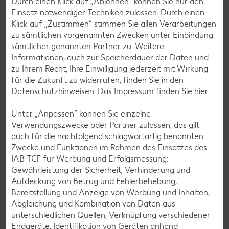
Durch einen Klick auf „Ablehnen“ können Sie nur den
Einsatz notwendiger Techniken zulassen. Durch einen
Klick auf „Zustimmen“ stimmen Sie allen Verarbeitungen
zu sämtlichen vorgenannten Zwecken unter Einbindung
sämtlicher genannten Partner zu. Weitere
Informationen, auch zur Speicherdauer der Daten und
Kaufland Services
zu Ihrem Recht, Ihre Einwilligung jederzeit mit Wirkung
für die Zukunft zu widerrufen, finden Sie in den
Kundenservice steht für uns an erster Stelle: Wir möchten,
Datenschutzhinweisen
. Das Impressum finden Sie
hier.
dass unsere Kunden mit uns zufrieden sind und gerne in
unseren Filialen einkaufen.
Unter „Anpassen“ können Sie einzelne
Verwendungszwecke oder Partner zulassen; das gilt
Zu Kaufland Services
auch für die nachfolgend schlagwortartig benannten
Zwecke und Funktionen im Rahmen des Einsatzes des
IAB TCF für Werbung und Erfolgsmessung:
Gewährleistung der Sicherheit, Verhinderung und
Aufdeckung von Betrug und Fehlerbehebung,
Bereitstellung und Anzeige von Werbung und Inhalten,
Abgleichung und Kombination von Daten aus
unterschiedlichen Quellen, Verknüpfung verschiedener
Endgeräte, Identifikation von Geräten anhand