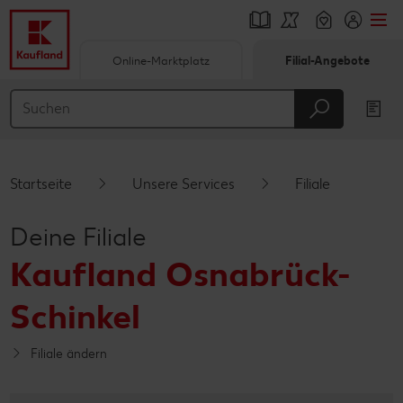
Online-Marktplatz
Filial-Angebote
Springe zu
Hauptinhalt
Footer
Startseite
Unsere Services
Filiale
Schwebender Seitenbereich
Deine Filiale
Kaufland Osnabrück-
Schinkel
Filiale ändern