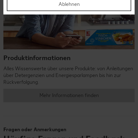
Ablehnen
Produktinformationen
Alles Wissenswerte über unsere Produkte: von Anleitungen
über Detergenzien und Energiesparlampen bis hin zur
Rückverfolgung.
Mehr Informationen finden
Fragen oder Anmerkungen