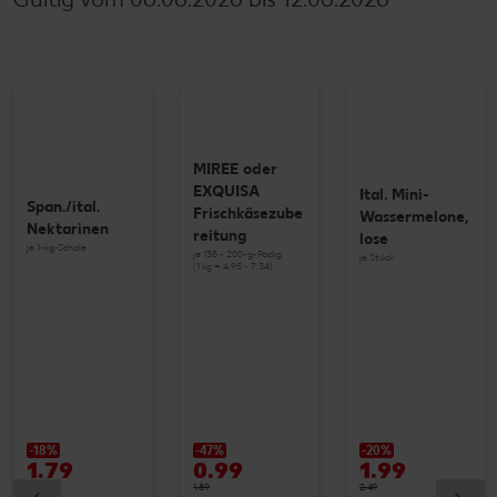
MIREE oder
EXQUISA
Ital. Mini-
Span./ital.
Frischkäsezube
Wassermelone,
Nektarinen
reitung
lose
je 1-kg-Schale
je 135 - 200-g-Packg.
je Stück
(1 kg = 4.95 - 7.34)
-18%
-47%
-20%
1.79
0.99
1.99
2.19
1.89
2.49