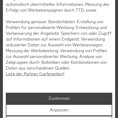
automatisch übermittelter Informationen, Messung des
Erfolgs von Werbekampagnen durch TTD, sowie:
Verwendung genauer Standortdaten. Erstellung von
Profilen für personalisierte Werbung. Entwicklung und
Verbesserung der Angebote. Speichern von oder Zugriff
auf Informationen auf einem Endgerät. Verwendung
Service an unseren Kassen
reduzierter Daten zur Auswahl von Werbeanzeigen.
Messung der Werbeleistung. Verwendung von Profilen
Du kannst an unseren Kassen mit der Girocard, Kreditkarte
zur Auswahl personalisierter Werbung. Analyse von
oder deinem Smartphone bezahlen sowie Bargeld abheben
Zielgruppen durch Statistiken oder Kombinationen von
und dir so den Weg zum Bankautomaten ersparen.
Daten aus verschiedenen Quellen.
Mehr erfahren
Liste der Partner (Lieferanten)
Zustimmen
Anpassen