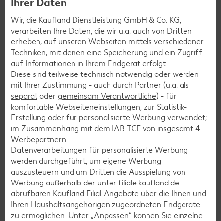
Ihrer Daten
per Messenger-App, Telegram, WhatsApp, Signal, Threema
Wir, die Kaufland Dienstleistung GmbH & Co. KG,
oder Viber zugesendet.
verarbeiten Ihre Daten, die wir u.a. auch von Dritten
erheben, auf unseren Webseiten mittels verschiedener
Jetzt schnell und bequem anmelden
Techniken, mit denen eine Speicherung und ein Zugriff
auf Informationen in Ihrem Endgerät erfolgt.
Diese sind teilweise technisch notwendig oder werden
mit Ihrer Zustimmung - auch durch Partner (u.a. als
separat
oder
gemeinsam Verantwortliche
) - für
komfortable Webseiteneinstellungen, zur Statistik-
Erstellung oder für personalisierte Werbung verwendet;
im Zusammenhang mit dem IAB TCF von insgesamt
4
Werbepartnern.
Datenverarbeitungen für personalisierte Werbung
werden durchgeführt, um eigene Werbung
auszusteuern und um Dritten die Ausspielung von
Werbung außerhalb der unter filiale.kaufland.de
abrufbaren Kaufland Filial-Angebote über die Ihnen und
Ihren Haushaltsangehörigen zugeordneten Endgeräte
zu ermöglichen. Unter „Anpassen“ können Sie einzelne
Kaufland-App: cleverer Einkaufshelfer mit