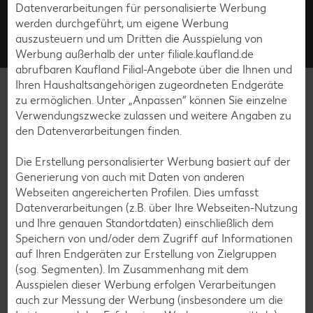
Datenverarbeitungen für personalisierte Werbung
Fragen rund um unsere Filialen? Unter der kostenfreien Rufnummer stehen wir von
werden durchgeführt, um eigene Werbung
Montag bis Samstag zwischen 8:00 und 19:00 Uhr zur Verfügung.
auszusteuern und um Dritten die Ausspielung von
Kontakt
Häufige Fragen
Werbung außerhalb der unter filiale.kaufland.de
abrufbaren Kaufland Filial-Angebote über die Ihnen und
Ihren Haushaltsangehörigen zugeordneten Endgeräte
filiale.kaufland.de
zu ermöglichen. Unter „Anpassen“ können Sie einzelne
Verwendungszwecke zulassen und weitere Angaben zu
Service
den Datenverarbeitungen finden.
Die Erstellung personalisierter Werbung basiert auf der
Unternehmen
Generierung von auch mit Daten von anderen
Webseiten angereicherten Profilen. Dies umfasst
Online-Marktplatz Kaufland.de
Datenverarbeitungen (z.B. über Ihre Webseiten-Nutzung
und Ihre genauen Standortdaten) einschließlich dem
Speichern von und/oder dem Zugriff auf Informationen
auf Ihren Endgeräten zur Erstellung von Zielgruppen
(sog. Segmenten). Im Zusammenhang mit dem
Ausspielen dieser Werbung erfolgen Verarbeitungen
Abonniere unseren Kaufland-
auch zur Messung der Werbung (insbesondere um die