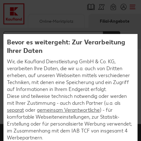
Online-Marktplatz
Filial-Angebote
Springe zu
Hauptinhalt
Bevor es weitergeht: Zur Verarbeitung
Ihrer Daten
Footer
Wir, die Kaufland Dienstleistung GmbH & Co. KG,
Startseite
Unsere Services
Filiale
verarbeiten Ihre Daten, die wir u.a. auch von Dritten
Schwebender Seitenbereich
erheben, auf unseren Webseiten mittels verschiedener
Techniken, mit denen eine Speicherung und ein Zugriff
Die von dir aufgerufene Filialseite ist nicht
auf Informationen in Ihrem Endgerät erfolgt.
verfügbar. Die Filialseite deiner Filiale findest
Diese sind teilweise technisch notwendig oder werden
du
hier
.
mit Ihrer Zustimmung - auch durch Partner (u.a. als
separat
oder
gemeinsam Verantwortliche
) - für
komfortable Webseiteneinstellungen, zur Statistik-
Erstellung oder für personalisierte Werbung verwendet;
Kundenmanagement
im Zusammenhang mit dem IAB TCF von insgesamt
4
Werbepartnern.
0800 / 15 28 352