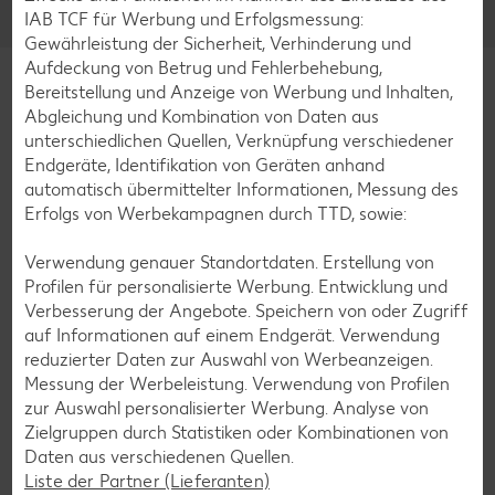
IAB TCF für Werbung und Erfolgsmessung:
Gewährleistung der Sicherheit, Verhinderung und
Aufdeckung von Betrug und Fehlerbehebung,
Bereitstellung und Anzeige von Werbung und Inhalten,
Abgleichung und Kombination von Daten aus
unterschiedlichen Quellen, Verknüpfung verschiedener
Impressum
Datenschutzhinweise
Cookie-Hinweise
Endgeräte, Identifikation von Geräten anhand
Barrierefreiheitserklärung
automatisch übermittelter Informationen, Messung des
Erfolgs von Werbekampagnen durch TTD, sowie:
*Aktionsware kann aufgrund begrenzter Vorratsmengen bereits im Laufe
Verwendung genauer Standortdaten. Erstellung von
des ersten Angebotstages ausverkauft sein.
Profilen für personalisierte Werbung. Entwicklung und
Verbesserung der Angebote. Speichern von oder Zugriff
**Preis nur mit der Kaufland Card erhältlich und nur bei Vorzeigen der
Kaufland Card an der Kasse.
auf Informationen auf einem Endgerät. Verwendung
reduzierter Daten zur Auswahl von Werbeanzeigen.
A
Die Haltungsform-Kennzeichnung wird aktuell von 4 auf 5 Stufen
Messung der Werbeleistung. Verwendung von Profilen
angepasst. Im Umstellungszeitraum verkaufen wir Artikel mit der
zur Auswahl personalisierter Werbung. Analyse von
bisherigen und der neuen Haltungsform-Kennzeichnung. Weitere
Zielgruppen durch Statistiken oder Kombinationen von
Informationen findest du
hier
.
Daten aus verschiedenen Quellen.
ʳ aktuell nur für ausgewählte Kunststoff-Verpackungen der Marken
Liste der Partner (Lieferanten)