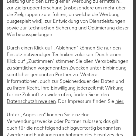
Leistung und den Erfolg einer Werbung zu ermitteln),
Newsletter
zur Zielgruppenforschung (insbesondere um mehr über
Jetzt kostenlos anmelden und mehr entdecken. Wir freuen
die Zielgruppen zu erfahren, an welche die Werbung
uns!
ausgespielt wird), zur Entwicklung von Dienstleistungen
Deine E-Mail-Adresse
sowie zur technischen Sicherung und Optimierung dieser
Werbeausspielungen.
Durch einen Klick auf „Ablehnen“ können Sie nur den
Einsatz notwendiger Techniken zulassen. Durch einen
Klick auf „Zustimmen“ stimmen Sie allen Verarbeitungen
Anmelden
zu sämtlichen vorgenannten Zwecken unter Einbindung
sämtlicher genannten Partner zu. Weitere
Informationen, auch zur Speicherdauer der Daten und
Werde Teil der Kaufland Community und
zu Ihrem Recht, Ihre Einwilligung jederzeit mit Wirkung
folge uns hier:
für die Zukunft zu widerrufen, finden Sie in den
Datenschutzhinweisen
. Das Impressum finden Sie
hier.
Facebook
YouTube
Xing
Instagram
LinkedIn
Pintere
Unter „Anpassen“ können Sie einzelne
Verwendungszwecke oder Partner zulassen; das gilt
auch für die nachfolgend schlagwortartig benannten
Kununu
Tiktok
Giphy
WhatsApp
Zwecke und Funktionen im Rahmen des Einsatzes des