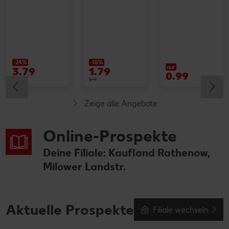
-24%
-18%
nur
3.79
1.79
0.99
4.99
2.19
Zeige alle Angebote
Online-Prospekte
Deine Filiale: Kaufland Rathenow,
Milower Landstr.
Aktuelle Prospekte
Filiale wechseln