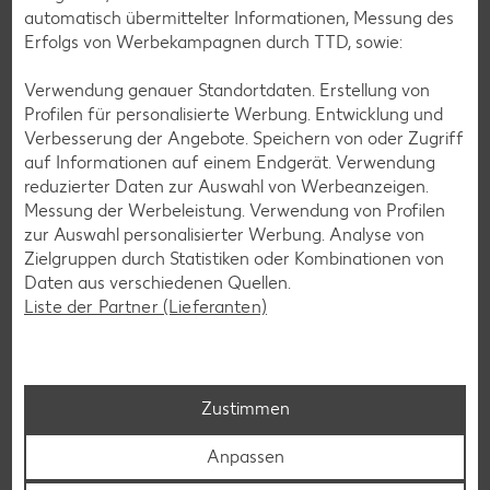
automatisch übermittelter Informationen, Messung des
Kaufland-App: cleverer Einkaufshelfer mit
Erfolgs von Werbekampagnen durch TTD, sowie:
Kaufland Card XTRA
Verwendung genauer Standortdaten. Erstellung von
Dein Einkauf, perfekt organisiert – für iOS und Android:
Profilen für personalisierte Werbung. Entwicklung und
Entdecke unsere Filial-Angebote, verpasse dank
Verbesserung der Angebote. Speichern von oder Zugriff
Angebotsalarm kein Angebote mehr und plane deinen
auf Informationen auf einem Endgerät. Verwendung
Einkauf entspannt mit der digitalen Einkaufsliste. Ob
reduzierter Daten zur Auswahl von Werbeanzeigen.
exklusive Kaufland Card XTRA Vorteile, unser riesiger
Messung der Werbeleistung. Verwendung von Profilen
Online-Marktplatz Kaufland.de oder der schnelle Filialfinder
zur Auswahl personalisierter Werbung. Analyse von
– mit der Kaufland-App hast du alles im Griff.
Zielgruppen durch Statistiken oder Kombinationen von
Daten aus verschiedenen Quellen.
Mehr erfahren
Liste der Partner (Lieferanten)
Zustimmen
Anpassen