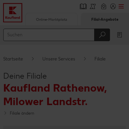
Online-Marktplatz
Filial-Angebote
Springe zu
Hauptinhalt
Footer
Startseite
Unsere Services
Filiale
Schwebender Seitenbereich
Deine Filiale
Kaufland Rathenow,
Milower Landstr.
Filiale ändern