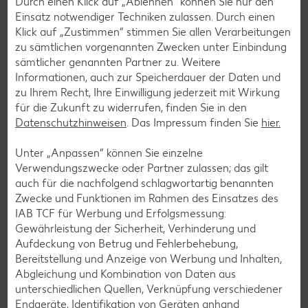
Durch einen Klick auf „Ablehnen“ können Sie nur den
Mit unserem Messenger-Service erhältst du wöchentlich
Einsatz notwendiger Techniken zulassen. Durch einen
unseren aktuellen Prospekt mit den neuesten Angeboten
Klick auf „Zustimmen“ stimmen Sie allen Verarbeitungen
per Messenger-App, Telegram, WhatsApp, Signal, Threema
zu sämtlichen vorgenannten Zwecken unter Einbindung
oder Viber zugesendet.
sämtlicher genannten Partner zu. Weitere
Informationen, auch zur Speicherdauer der Daten und
Jetzt schnell und bequem anmelden
zu Ihrem Recht, Ihre Einwilligung jederzeit mit Wirkung
für die Zukunft zu widerrufen, finden Sie in den
Datenschutzhinweisen
. Das Impressum finden Sie
hier.
Unter „Anpassen“ können Sie einzelne
Verwendungszwecke oder Partner zulassen; das gilt
auch für die nachfolgend schlagwortartig benannten
Zwecke und Funktionen im Rahmen des Einsatzes des
IAB TCF für Werbung und Erfolgsmessung:
Gewährleistung der Sicherheit, Verhinderung und
Aufdeckung von Betrug und Fehlerbehebung,
Bereitstellung und Anzeige von Werbung und Inhalten,
Abgleichung und Kombination von Daten aus
unterschiedlichen Quellen, Verknüpfung verschiedener
Endgeräte, Identifikation von Geräten anhand