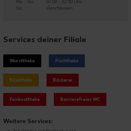
Mo. - Sa.:
07:00 - 22:00 Uhr
So.:
Geschlossen
Services deiner Filiale
Wursttheke
Fischtheke
Käsetheke
Bäckerei
Feinkosttheke
Barrierefreies WC
Weitere Services: