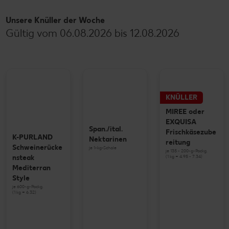
Unsere Knüller der Woche
Gültig vom 06.08.2026 bis 12.08.2026
KNÜLLER
MIREE oder
EXQUISA
Span./ital.
Frischkäsezube
K-PURLAND
Nektarinen
reitung
Schweinerücke
je 1-kg-Schale
je 135 - 200-g-Packg.
(1 kg = 4.95 - 7.34)
nsteak
Mediterran
Style
je 600-g-Packg.
(1 kg = 6.32)