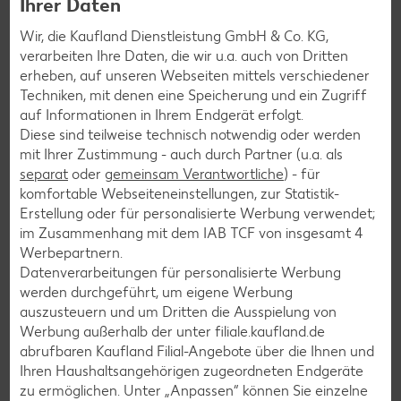
Ihrer Daten
Newsletter oder unsere Messenger-Services immer
Wir, die Kaufland Dienstleistung GmbH & Co. KG,
topaktuell über Neuigkeiten informieren.
verarbeiten Ihre Daten, die wir u.a. auch von Dritten
erheben, auf unseren Webseiten mittels verschiedener
Techniken, mit denen eine Speicherung und ein Zugriff
auf Informationen in Ihrem Endgerät erfolgt.
Diese sind teilweise technisch notwendig oder werden
mit Ihrer Zustimmung - auch durch Partner (u.a. als
separat
oder
gemeinsam Verantwortliche
) - für
komfortable Webseiteneinstellungen, zur Statistik-
Erstellung oder für personalisierte Werbung verwendet;
im Zusammenhang mit dem IAB TCF von insgesamt
4
Werbepartnern.
Datenverarbeitungen für personalisierte Werbung
werden durchgeführt, um eigene Werbung
auszusteuern und um Dritten die Ausspielung von
Newsletter-Anmeldung
Werbung außerhalb der unter filiale.kaufland.de
abrufbaren Kaufland Filial-Angebote über die Ihnen und
Abonnenten profitieren von vielen Vorteilen wie den besten
Ihren Haushaltsangehörigen zugeordneten Endgeräte
Angeboten zum Donnerstag, Wochenende oder
zu ermöglichen. Unter „Anpassen“ können Sie einzelne
Wochenstart sowie Aktionen und Gewinnspielen.