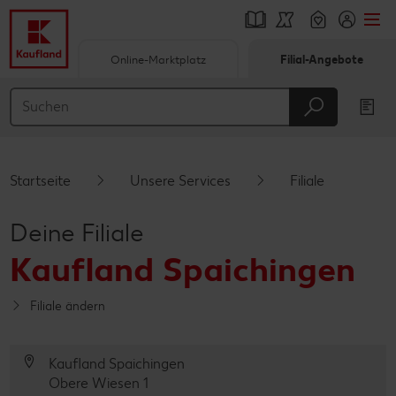
Online-Marktplatz
Filial-Angebote
Springe zu
Hauptinhalt
Footer
Startseite
Unsere Services
Filiale
Schwebender Seitenbereich
Deine Filiale
Kaufland Spaichingen
Filiale ändern
Kaufland Spaichingen
Obere Wiesen 1