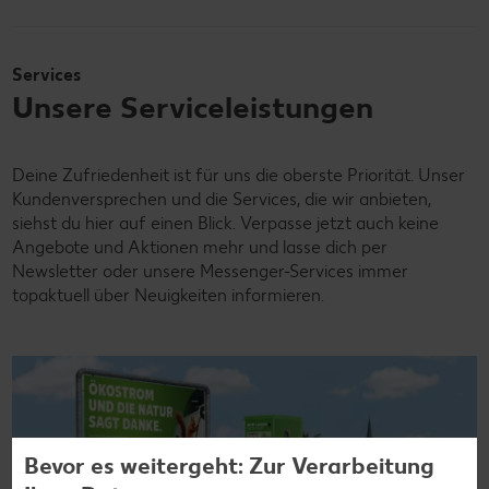
Services
Unsere Serviceleistungen
Deine Zufriedenheit ist für uns die oberste Priorität. Unser
Kundenversprechen und die Services, die wir anbieten,
siehst du hier auf einen Blick. Verpasse jetzt auch keine
Angebote und Aktionen mehr und lasse dich per
Newsletter oder unsere Messenger-Services immer
topaktuell über Neuigkeiten informieren.
Bevor es weitergeht: Zur Verarbeitung