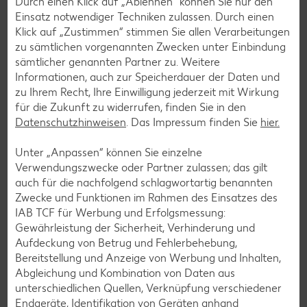
Durch einen Klick auf „Ablehnen“ können Sie nur den
Einsatz notwendiger Techniken zulassen. Durch einen
Klick auf „Zustimmen“ stimmen Sie allen Verarbeitungen
zu sämtlichen vorgenannten Zwecken unter Einbindung
sämtlicher genannten Partner zu. Weitere
Informationen, auch zur Speicherdauer der Daten und
zu Ihrem Recht, Ihre Einwilligung jederzeit mit Wirkung
für die Zukunft zu widerrufen, finden Sie in den
Datenschutzhinweisen
. Das Impressum finden Sie
hier.
Messenger-Services – Jetzt kostenlos
anmelden
Unter „Anpassen“ können Sie einzelne
Verwendungszwecke oder Partner zulassen; das gilt
Mit unserem Messenger-Service erhältst du wöchentlich
auch für die nachfolgend schlagwortartig benannten
unseren aktuellen Prospekt mit den neuesten Angeboten
Zwecke und Funktionen im Rahmen des Einsatzes des
per Messenger-App, Telegram, WhatsApp, Signal, Threema
IAB TCF für Werbung und Erfolgsmessung:
oder Viber zugesendet.
Gewährleistung der Sicherheit, Verhinderung und
Aufdeckung von Betrug und Fehlerbehebung,
Jetzt schnell und bequem anmelden
Bereitstellung und Anzeige von Werbung und Inhalten,
Abgleichung und Kombination von Daten aus
unterschiedlichen Quellen, Verknüpfung verschiedener
Endgeräte, Identifikation von Geräten anhand