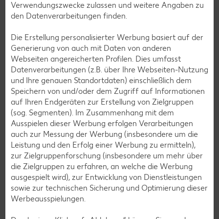
Verwendungszwecke zulassen und weitere Angaben zu
den Datenverarbeitungen finden.
Die Erstellung personalisierter Werbung basiert auf der
Generierung von auch mit Daten von anderen
Webseiten angereicherten Profilen. Dies umfasst
Datenverarbeitungen (z.B. über Ihre Webseiten-Nutzung
Newsletter-Anmeldung
und Ihre genauen Standortdaten) einschließlich dem
Speichern von und/oder dem Zugriff auf Informationen
Abonnenten profitieren von vielen Vorteilen wie den besten
auf Ihren Endgeräten zur Erstellung von Zielgruppen
Angeboten zum Donnerstag, Wochenende oder
(sog. Segmenten). Im Zusammenhang mit dem
Wochenstart sowie Aktionen und Gewinnspielen.
Ausspielen dieser Werbung erfolgen Verarbeitungen
auch zur Messung der Werbung (insbesondere um die
Zur Anmeldung
Leistung und den Erfolg einer Werbung zu ermitteln),
zur Zielgruppenforschung (insbesondere um mehr über
die Zielgruppen zu erfahren, an welche die Werbung
ausgespielt wird), zur Entwicklung von Dienstleistungen
sowie zur technischen Sicherung und Optimierung dieser
Werbeausspielungen.