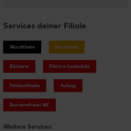
Services deiner Filiale
Wursttheke
Käsetheke
Bäckerei
Elektro-Ladesäule
Feinkosttheke
Aufzug
Barrierefreies WC
Weitere Services: