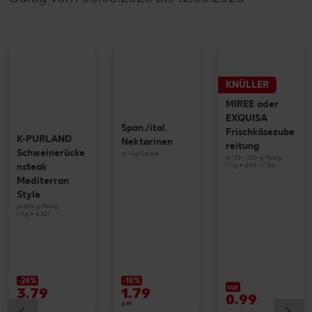
KNÜLLER
MIREE oder
EXQUISA
Span./ital.
Frischkäsezube
K-PURLAND
Nektarinen
reitung
Schweinerücke
je 1-kg-Schale
je 135 - 200-g-Packg.
(1 kg = 4.95 - 7.34)
nsteak
Mediterran
Style
je 600-g-Packg.
(1 kg = 6.32)
-24%
-18%
nur
3.79
1.79
0.99
4.99
2.19