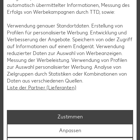
automatisch übermittelter Informationen, Messung des
Erfolgs von Werbekampagnen durch TTD, sowie:
Verwendung genauer Standortdaten. Erstellung von
Profilen für personalisierte Werbung. Entwicklung und
Verbesserung der Angebote. Speichern von oder Zugriff
auf Informationen auf einem Endgerät. Verwendung
reduzierter Daten zur Auswahl von Werbeanzeigen.
Messung der Werbeleistung. Verwendung von Profilen
zur Auswahl personalisierter Werbung. Analyse von
Zielgruppen durch Statistiken oder Kombinationen von
Daten aus verschiedenen Quellen.
Kaufland-App: cleverer Einkaufshelfer mit
Liste der Partner (Lieferanten)
Kaufland Card XTRA
Dein Einkauf, perfekt organisiert – für iOS und Android:
Entdecke unsere Filial-Angebote, verpasse dank
Zustimmen
Angebotsalarm kein Angebote mehr und plane deinen
Einkauf entspannt mit der digitalen Einkaufsliste. Ob
Anpassen
exklusive Kaufland Card XTRA Vorteile, unser riesiger
Online-Marktplatz Kaufland.de oder der schnelle Filialfinder